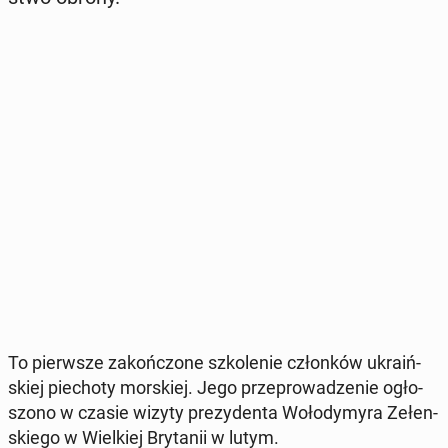
To pierw­sze za­koń­czo­ne szko­le­nie człon­ków ukra­iń­
skiej pie­cho­ty mor­skiej. Jego prze­pro­wa­dze­nie ogło­
szo­no w czasie wizyty pre­zy­den­ta Wo­ło­dy­my­ra Ze­łen­
skie­go w Wiel­kiej Bry­ta­nii w lutym.