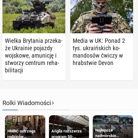
Wielka Bry­ta­nia prze­ka­
Media w UK: Ponad 2
że Ukra­inie pojazdy
tys. ukra­iń­skich ko­
woj­sko­we, amu­ni­cję i
man­do­sów ćwiczy w
stworzy centrum re­ha­
hrab­stwie Devon
bi­li­ta­cji
›
Rolki Wiadomości
Najlepsze
HMRC ostrzega
Anglia rozszerza
nadmorskie
rodziców
program 50-