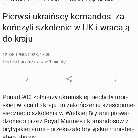
Pierwsi ukra­iń­scy ko­man­do­si za­
koń­czy­li szko­le­nie w UK i wracają
do kraju
12 SIERPNIA 2023, 13:00
Ten tekst przeczytasz w 1 minutę
Ponad 900 żoł­nie­rzy ukra­iń­skiej pie­cho­ty mor­
skiej wraca do kraju po za­koń­cze­niu sze­ścio­mie­
sięcz­ne­go szko­le­nia w Wiel­kiej Bry­ta­nii pro­wa­
dzo­ne­go przez Royal Marines i ko­man­do­sów z
bry­tyj­skiej armii - prze­ka­za­ło bry­tyj­skie mi­ni­ster­
stwo obrony.