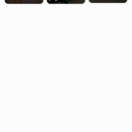
miasteczko blisko
pobierających Child
procentowych
Londynu
Benefit. Mogą być
zniżek kolejowych
zobowiązani do
na 18-latków
zwrotu zasiłku