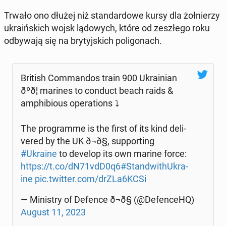
Trwało ono dłużej niż stan­dar­do­we kursy dla żoł­nie­rzy
ukra­iń­skich wojsk lą­do­wych, które od ze­szłe­go roku
od­by­wa­ją się na bry­tyj­skich po­li­go­nach.
British Com­man­dos train 900 Ukra­inian
ðºð¦ marines to conduct beach raids &
am­phi­bio­us ope­ra­tions ⤵️
The pro­gram­me is the first of its kind de­li­
ve­red by the UK ð¬ð§, sup­por­ting
#Ukraine
to develop its own marine force:
https://t.co/dN71vdD0q6
#Stan­dwi­thU­kra­
ine
pic.twitter.com/drZLa6KCSi
— Mi­ni­stry of Defence ð¬ð§ (@De­fen­ce­HQ)
August 11, 2023