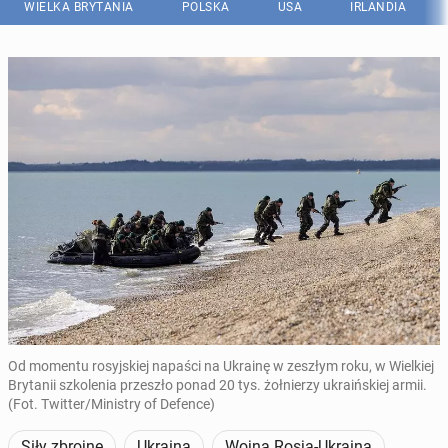
WIELKA BRYTANIA
POLSKA
USA
IRLANDIA
Od momentu rosyjskiej napaści na Ukrainę w zeszłym roku, w Wielkiej
Brytanii szkolenia przeszło ponad 20 tys. żołnierzy ukraińskiej armii.
(Fot. Twitter/Ministry of Defence)
Siły zbrojne
Ukraina
Wojna Rosja-Ukraina