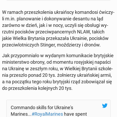
W ramach prze­szko­le­nia ukra­iń­scy ko­man­do­si ćwi­czy­
li m.in. pla­no­wa­nie i do­ko­ny­wa­nie desantu na ląd
zarówno w dzień, jak i w nocy, uczyli się obsługi wy­
rzut­ni po­ci­sków prze­ciw­pan­cer­nych NLAW, takich
jakie Wielka Bry­ta­nia prze­ka­za­ła Ukra­inie, po­ci­sków
prze­ciw­lot­ni­czych Stinger, moź­dzie­rzy i dronów.
Jak przy­po­mnia­ło w wydanym ko­mu­ni­ka­cie bry­tyj­skie
mi­ni­ster­stwo obrony, od momentu ro­syj­skiej napaści
na Ukrainę w zeszłym roku, w Wiel­kiej Bry­ta­nii szko­le­
nia prze­szło ponad 20 tys. żoł­nie­rzy ukra­iń­skiej armii,
a na po­cząt­ku tego roku bry­tyj­ski rząd zo­bo­wią­zał się
do prze­szko­le­nia ko­lej­nych 20 tys.
Com­man­do skills for Ukra­ine­'s
Marines...
#Roy­al­Ma­ri­nes
have spent