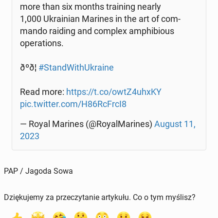
more than six months tra­ining nearly
1,000 Ukra­inian Marines in the art of com­
man­do raiding and complex am­phi­bio­us
ope­ra­tions.
ðºð¦
#Stan­dWi­thU­kra­ine
Read more:
https://t.co/owtZ4uhxKY
pic.twitter.com/H86RcFrcI8
— Royal Marines (@Roy­al­Ma­ri­nes)
August 11,
2023
PAP / Jagoda Sowa
Dziękujemy za przeczytanie artykułu. Co o tym myślisz?