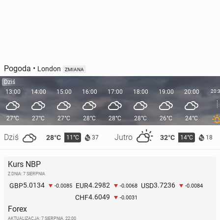
Pogoda
•
London
ZMIANA
Dziś
13:00
14:00
15:00
16:00
17:00
18:00
19:00
20:00
20:
27°C
27°C
27°C
28°C
28°C
28°C
26°C
24°C
Dziś
Jutro
28°C
32°C
11°C
14°C
37
18
Kurs NBP
Z DNIA: 7 SIERPNIA
5.0134
4.2982
3.7236
GBP
EUR
USD
-0.0085
-0.0068
-0.0084
4.6049
CHF
-0.0031
Forex
AKTUALIZACJA:
7 SIERPNIA, 22:00