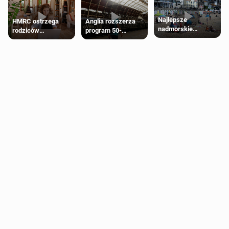
Najlepsze
HMRC ostrzega
Anglia rozszerza
nadmorskie
rodziców
program 50-
miasteczko blisko
pobierających Child
procentowych
Londynu
Benefit. Mogą być
zniżek kolejowych
zobowiązani do
na 18-latków
zwrotu zasiłku