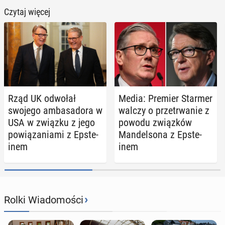
Czytaj więcej
Rząd UK odwołał
Media: Premier Starmer
swojego am­ba­sa­do­ra w
walczy o prze­trwa­nie z
USA w związku z jego
powodu związ­ków
po­wią­za­nia­mi z Ep­ste­
Man­del­so­na z Ep­ste­
inem
inem
›
Rolki Wiadomości