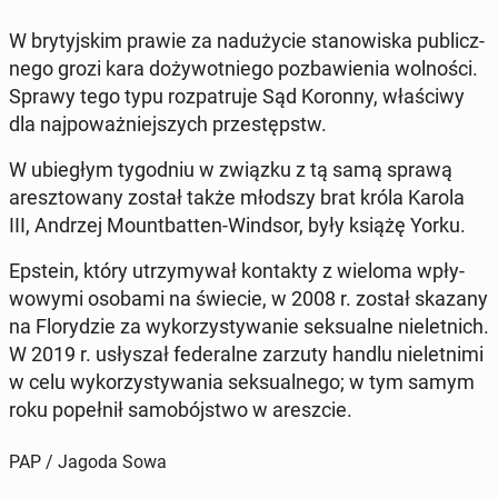
W bry­tyj­skim prawie za nad­uży­cie sta­no­wi­ska pu­blicz­
ne­go grozi kara do­ży­wot­nie­go po­zba­wie­nia wol­no­ści.
Sprawy tego typu roz­pa­tru­je Sąd Koronny, wła­ści­wy
dla naj­po­waż­niej­szych prze­stępstw.
W ubie­głym ty­go­dniu w związku z tą samą sprawą
aresz­to­wa­ny został także młodszy brat króla Karola
III, Andrzej Mo­unt­bat­ten-Windsor, były książę Yorku.
Epstein, który utrzy­my­wał kon­tak­ty z wieloma wpły­
wo­wy­mi osobami na świecie, w 2008 r. został skazany
na Flo­ry­dzie za wy­ko­rzy­sty­wa­nie sek­su­al­ne nie­let­nich.
W 2019 r. usły­szał fe­de­ral­ne zarzuty handlu nie­let­ni­mi
w celu wy­ko­rzy­sty­wa­nia sek­su­al­ne­go; w tym samym
roku po­peł­nił sa­mo­bój­stwo w aresz­cie.
PAP / Jagoda Sowa