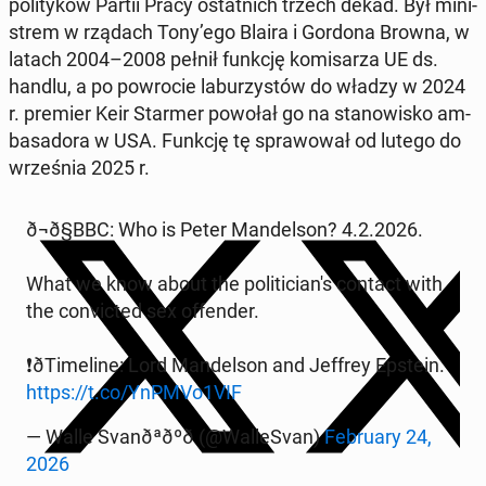
po­li­ty­ków Partii Pracy ostat­nich trzech dekad. Był mi­ni­
strem w rządach Tony’ego Blaira i Gordona Browna, w
latach 2004–2008 pełnił funkcję ko­mi­sa­rza UE ds.
handlu, a po po­wro­cie la­bu­rzy­stów do władzy w 2024
r. premier Keir Starmer powołał go na sta­no­wi­sko am­
ba­sa­do­ra w USA. Funkcję tę spra­wo­wał od lutego do
wrze­śnia 2025 r.
ð¬ð§BBC: Who is Peter Man­del­son? 4.2.2026.
What we know about the po­li­ti­cia­n's contact with
the co­nvic­ted sex of­fen­der.
❗ðTi­me­li­ne: Lord Man­del­son and Jeffrey Epstein.
https://t.co/YnPMVo1VIF
— Walle Sva­nðªðºð (@Wal­le­Svan)
Fe­bru­ary 24,
2026