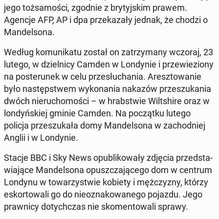
jego toż­sa­mo­ści, zgodnie z bry­tyj­skim prawem.
Agencje AFP, AP i dpa prze­ka­za­ły jednak, że chodzi o
Man­del­so­na.
Według ko­mu­ni­ka­tu został on za­trzy­ma­ny wczoraj, 23
lutego, w dziel­ni­cy Camden w Lon­dy­nie i prze­wie­zio­ny
na po­ste­ru­nek w celu prze­słu­cha­nia. Aresz­to­wa­nie
było na­stęp­stwem wy­ko­na­nia nakazów prze­szu­ka­nia
dwóch nie­ru­cho­mo­ści – w hrab­stwie Wilt­shi­re oraz w
lon­dyń­skiej gminie Camden. Na po­cząt­ku lutego
policja prze­szu­ka­ła domy Man­del­so­na w za­chod­niej
Anglii i w Lon­dy­nie.
Stacje BBC i Sky News opu­bli­ko­wa­ły zdjęcia przed­sta­
wia­ją­ce Man­del­so­na opusz­cza­ją­ce­go dom w centrum
Londynu w to­wa­rzy­stwie kobiety i męż­czy­zny, którzy
eskor­to­wa­li go do nie­ozna­ko­wa­ne­go pojazdu. Jego
praw­ni­cy do­tych­czas nie sko­men­to­wa­li sprawy.