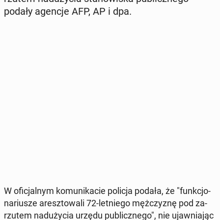
podały agencje AFP, AP i dpa.
W ofi­cjal­nym ko­mu­ni­ka­cie policja podała, że "funk­cjo­
na­riu­sze aresz­to­wa­li 72-let­nie­go męż­czy­znę pod za­
rzu­tem nad­uży­cia urzędu pu­blicz­ne­go", nie ujaw­nia­jąc