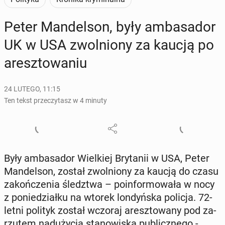
Peter Man­del­son, były am­ba­sa­dor
UK w USA zwol­nio­ny za kaucją po
aresz­to­wa­niu
24 LUTEGO, 11:15
Ten tekst przeczytasz w 4 minuty
Były am­ba­sa­dor Wiel­kiej Bry­ta­nii w USA, Peter
Man­del­son, został zwol­nio­ny za kaucją do czasu
za­koń­cze­nia śledz­twa – po­in­for­mo­wa­ła w nocy
z po­nie­dział­ku na wtorek lon­dyń­ska policja. 72-
letni polityk został wczoraj aresz­to­wa­ny pod za­
rzu­tem nad­uży­cia sta­no­wi­ska pu­blicz­ne­go -