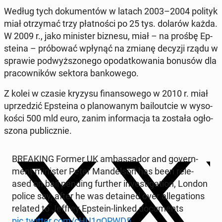
Według tych do­ku­men­tów w latach 2003–2004 polityk
miał otrzy­mać trzy płat­no­ści po 25 tys. dolarów każda.
W 2009 r., jako mi­ni­ster biznesu, miał – na prośbę Ep­
ste­ina – pró­bo­wać wpłynąć na zmianę decyzji rządu w
sprawie pod­wyż­szo­ne­go opo­dat­ko­wa­nia bonusów dla
pra­cow­ni­ków sektora ban­ko­we­go.
Z kolei w czasie kryzysu fi­nan­so­we­go w 2010 r. miał
uprze­dzić Ep­ste­ina o pla­no­wa­nym ba­ilo­ut­cie w wy­so­
ko­ści 500 mld euro, zanim in­for­ma­cja ta została ogło­
szo­na pu­blicz­nie.
BRE­AKING Former UK am­bas­sa­dor and go­vern­
ment mi­ni­ster Peter Man­del­son has been re­le­
ased on bail pending further in­ve­sti­ga­tion, London
police say, after he was de­ta­ined over al­le­ga­tions
related to Jeffrey Epstein-linked do­cu­ments
pic.twitter.com/cHU1qQPWD5