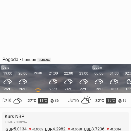
Pogoda
•
London
ZMIANA
Dziś
Jutro
19:00
20:00
20:38
21:00
22:00
23:00
00:00
01:00
02:
26°C
26°C
25°C
24°C
22°C
19°C
18°C
16
Dziś
Jutro
27°C
32°C
11°C
15°C
36
19
Kurs NBP
Z DNIA: 7 SIERPNIA
5.0134
4.2982
3.7236
GBP
EUR
USD
-0.0085
-0.0068
-0.0084