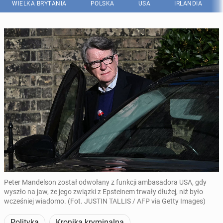
WIELKA BRYTANIA
POLSKA
USA
IRLANDIA
Peter Mandelson został odwołany z funkcji ambasadora USA, gdy
wyszło na jaw, że jego związki z Epsteinem trwały dłużej, niż było
wcześniej wiadomo. (Fot. JUSTIN TALLIS / AFP via Getty Images)
Polityka
Kronika kryminalna