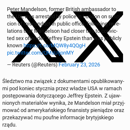
Peter Man­del­son, former British am­bas­sa­dor to
the US, was ar­re­sted by police in London on su­spi­
cion of mi­scon­duct in public office, fol­lo­wing re­ve­
la­tions that Man­del­son had closer ties to co­nvic­
ted sex of­fen­der Jeffrey Epstein than was pu­blic­ly
known
https://t.co/MQW8y4QQgH
pic.twitter.com/QM­sU­Ijon­MY
— Reuters (@Reuters)
Fe­bru­ary 23, 2026
Śledz­two ma związek z do­ku­men­ta­mi opu­bli­ko­wa­ny­
mi pod koniec stycz­nia przez władze USA w ramach
po­stę­po­wa­nia do­ty­czą­ce­go Jeffrey Epstein. Z ujaw­
nio­nych ma­te­ria­łów wynika, że Man­del­son miał przyj­
mo­wać od ame­ry­kań­skie­go fi­nan­si­sty pie­nią­dze oraz
prze­ka­zy­wać mu poufne in­for­ma­cje bry­tyj­skie­go
rządu.