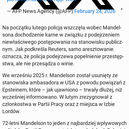
— AFP News Agency (@AFP)
Fe­bru­ary 24, 2026
Na po­cząt­ku lutego policja wsz­czę­ła wobec Man­del­
so­na do­cho­dze­nie karne w związku z po­dej­rze­niem
nie­wła­ści­we­go po­stę­po­wa­nia na sta­no­wi­sku pu­blicz­
nym. Jak pod­kre­śla Reuters, samo aresz­to­wa­nie
oznacza, że policja po­dej­rze­wa po­peł­nie­nie prze­stęp­
stwa, ale nie prze­są­dza o winie.
We wrze­śniu 2025 r. Man­del­son został usu­nię­ty ze
sta­no­wi­ska am­ba­sa­do­ra w USA z powodu po­wią­zań z
Ep­ste­inem, które – jak ujaw­nio­no – trwały dłużej, niż
wcze­śniej in­for­mo­wa­no. W lutym zre­zy­gno­wał z
człon­ko­stwa w Partii Pracy oraz z miejsca w Izbie
Lordów.
72-letni Man­del­son to jeden z naj­bar­dziej wpły­wo­wych