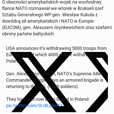
O obec­no­ści ame­ry­kań­skich wojsk na wschod­niej
flance NATO roz­ma­wiał we wtorek w Bruk­se­li szef
Sztabu Ge­ne­ral­ne­go WP gen. Wiesław Kukuła z
dowódcą sił ame­ry­kań­skich i NATO w Europie
(EUCOM), gen. Ale­xu­sem Gryn­ke­wi­chem oraz szefami
obrony państw bał­tyc­kich.
USA an­no­un­ces it’s wi­th­dra­wing 5000 troops from
Europe, out of which 4000 will be wi­th­drawn from
Poland.
Gen. Alexus Gryn­ke­wich, NATO’s Supreme Allied
Com­man­der Europe, says an armored brigade is
re­tur­ning to the U.S. (4000 sol­diers).
They had until now been based in Poland.
pic.twitter.com/3LI8LQve47