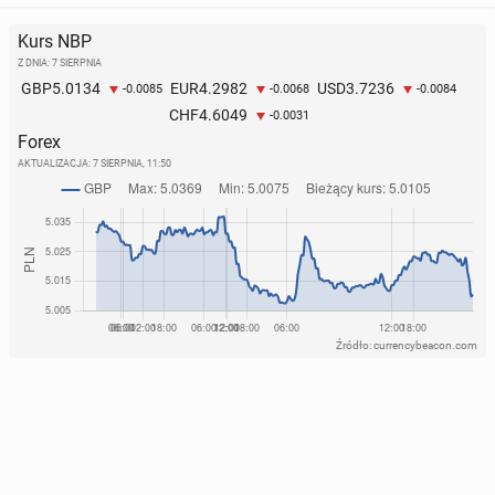
Kurs NBP
Z DNIA: 7 SIERPNIA
5.0134
4.2982
3.7236
GBP
EUR
USD
-0.0085
-0.0068
-0.0084
4.6049
CHF
-0.0031
Forex
AKTUALIZACJA:
7 SIERPNIA, 11:50
Źródło: currencybeacon.com