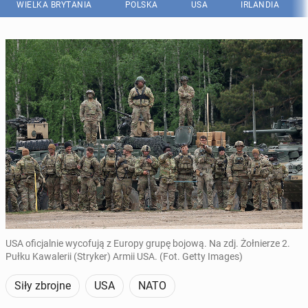
WIELKA BRYTANIA
POLSKA
USA
IRLANDIA
USA oficjalnie wycofują z Europy grupę bojową. Na zdj. Żołnierze 2.
Pułku Kawalerii (Stryker) Armii USA. (Fot. Getty Images)
Siły zbrojne
USA
NATO