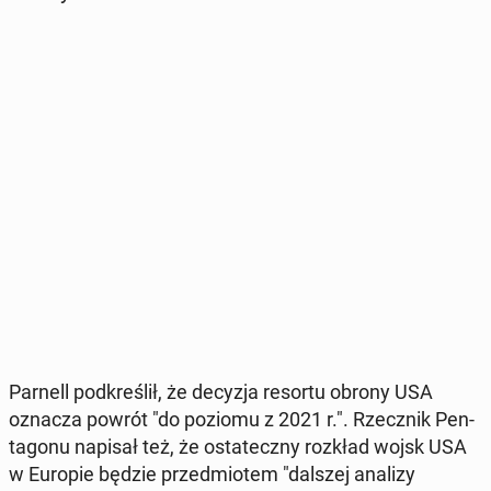
Parnell pod­kre­ślił, że decyzja resortu obrony USA
oznacza powrót "do poziomu z 2021 r.". Rzecz­nik Pen­
ta­go­nu napisał też, że osta­tecz­ny rozkład wojsk USA
w Europie będzie przed­mio­tem "dalszej analizy