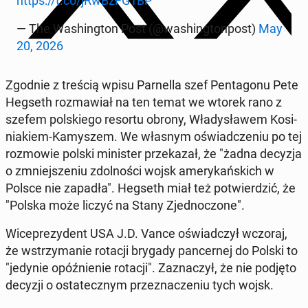
https://t.co/jRwBzFG1BP
— The Wa­shing­ton Post (@wa­shing­ton­post)
May
20, 2026
Zgodnie z treścią wpisu Par­nel­la szef Pen­ta­go­nu Pete
Hegseth roz­ma­wiał na ten temat we wtorek rano z
szefem pol­skie­go resortu obrony, Wła­dy­sła­wem Ko­si­
nia­kiem-Ka­my­szem. We własnym oświad­cze­niu po tej
roz­mo­wie polski mi­ni­ster prze­ka­zał, że "żadna decyzja
o zmniej­sze­niu zdol­no­ści wojsk ame­ry­kań­skich w
Polsce nie zapadła". Hegseth miał też po­twier­dzić, że
"Polska może liczyć na Stany Zjed­no­czo­ne".
Wi­ce­pre­zy­dent USA J.D. Vance oświad­czył wczoraj,
że wstrzy­ma­nie rotacji brygady pan­cer­nej do Polski to
"jedynie opóź­nie­nie rotacji". Za­zna­czył, że nie podjęto
decyzji o osta­tecz­nym prze­zna­cze­niu tych wojsk.