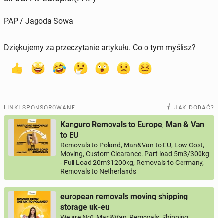
PAP / Jagoda Sowa
Dziękujemy za przeczytanie artykułu. Co o tym myślisz?
LINKI SPONSOROWANE
JAK DODAĆ?
Kanguro Removals to Europe, Man & Van
to EU
Removals to Poland, Man&Van to EU, Low Cost,
Moving, Custom Clearance. Part load 5m3/300kg
- Full Load 20m31200kg, Removals to Germany,
Removals to Netherlands
european removals moving shipping
storage uk-eu
We are No1 Man&Van, Removals, Shipping,