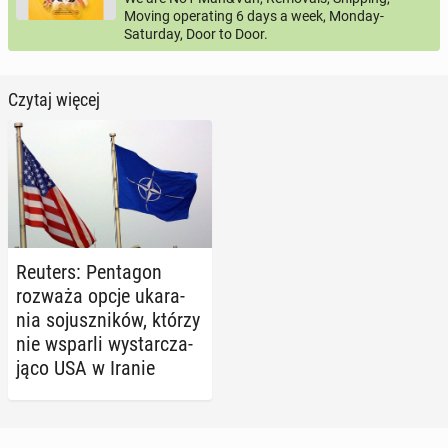
Moving operating 6 days a week, Monday-
Saturday, Door to Door.
Czytaj więcej
Reuters: Pen­ta­gon
rozważa opcje uka­ra­
nia so­jusz­ni­ków, którzy
nie wsparli wy­star­cza­
ją­co USA w Iranie