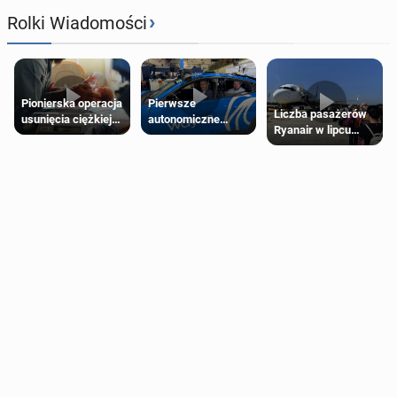
›
Rolki Wiadomości
Pierwsze
Pionierska operacja
Liczba pasażerów
autonomiczne
usunięcia ciężkiej
Ryanair w lipcu
Ubery pojawią się
wady wrodzonej
pobiła rekord
w Londynie jeszcze
płodu w łonie matki
tego lata