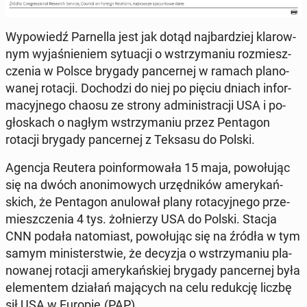
Wy­po­wiedź Par­nel­la jest jak dotąd naj­bar­dziej kla­row­
nym wy­ja­śnie­niem sy­tu­acji o wstrzy­ma­niu roz­miesz­
cze­nia w Polsce brygady pan­cer­nej w ramach pla­no­
wa­nej rotacji. Do­cho­dzi do niej po pięciu dniach in­for­
ma­cyj­ne­go chaosu ze strony ad­mi­ni­stra­cji USA i po­
gło­skach o nagłym wstrzy­ma­niu przez Pen­ta­gon
rotacji brygady pan­cer­nej z Teksasu do Polski.
Agencja Reutera po­in­for­mo­wa­ła 15 maja, po­wo­łu­jąc
się na dwóch ano­ni­mo­wych urzęd­ni­ków ame­ry­kań­
skich, że Pen­ta­gon anu­lo­wał plany ro­ta­cyj­ne­go prze­
miesz­cze­nia 4 tys. żoł­nie­rzy USA do Polski. Stacja
CNN podała na­to­miast, po­wo­łu­jąc się na źródła w tym
samym mi­ni­ster­stwie, że decyzja o wstrzy­ma­niu pla­
no­wa­nej rotacji ame­ry­kań­skiej brygady pan­cer­nej była
ele­men­tem działań ma­ją­cych na celu re­duk­cję liczbę
sił USA w Europie.(PAP)