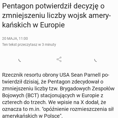
Pen­ta­gon po­twier­dził decyzję o
zmniej­sze­niu liczby wojsk ame­ry­
kań­skich w Europie
20 MAJA, 11:00
Ten tekst przeczytasz w 3 minuty
Rzecz­nik resortu obrony USA Sean Parnell po­
twier­dził dzisiaj, że Pen­ta­gon zde­cy­do­wał o
zmniej­sze­niu liczby tzw. Bry­ga­do­wych Ze­spo­łów
Bo­jo­wych (BCT) sta­cjo­nu­ją­cych w Europie z
czte­rech do trzech. We wpisie na X dodał, że
oznacza to m.in. "opóź­nie­nie roz­miesz­cze­nia sił
ame­ry­kań­skich w Polsce".