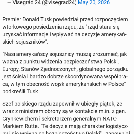
— Vi­se­grád 24 (@vi­se­grad24)
May 20, 2026
Premier Donald Tusk po­wie­dział przed roz­po­czę­ciem
wtor­ko­we­go po­sie­dze­nia rządu, że "rząd stara się
uzyskać in­for­ma­cje i wpływać na decyzje ame­ry­kań­
skich so­jusz­ni­ków".
"Nasi ame­ry­kań­scy so­jusz­ni­cy muszą zro­zu­mieć, jak
ważna z punktu wi­dze­nia bez­pie­czeń­stwa Polski,
Europy, Stanów Zjed­no­czo­nych, glo­bal­ne­go po­rząd­ku
jest ścisła i bardzo dobrze sko­or­dy­no­wa­na współ­pra­
ca, w tym obec­ność wojsk ame­ry­kań­skich w Polsce" –
pod­kre­ślił Tusk.
Szef pol­skie­go rządu za­pew­nił w ubiegły piątek, że
wraz z mi­ni­strem obrony są w kon­tak­cie m.in. z gen.
Gryn­ke­wi­chem i se­kre­ta­rzem ge­ne­ral­nym NATO
Markiem Rutte. "Te decyzje mają cha­rak­ter lo­gi­stycz­
ny i nie wpłyną na bez­pie­czeń­stwo Polski" - za­pew­niał