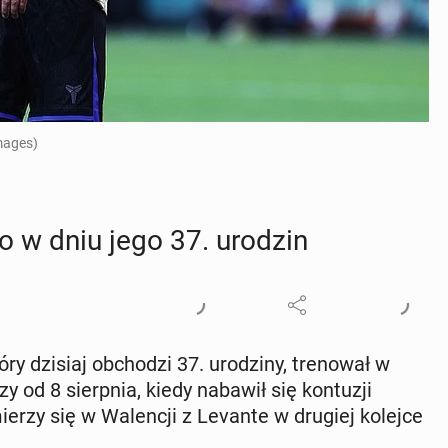
Images)
go w dniu jego 37. urodzin
ry dzisiaj ob­cho­dzi 37. uro­dzi­ny, tre­no­wał w
 od 8 sierp­nia, kiedy nabawił się kon­tu­zji
ierzy się w Wa­len­cji z Levante w drugiej kolejce