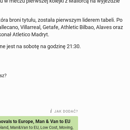
łu w meczu pierw­szej kolejki z Mal­lor­cą na wy­jeź­dzie
która broni tytułu, została pierw­szym liderem tabeli. Po
ca­no, Vil­lar­re­al, Getafe, Ath­le­tic Bilbao, Alaves oraz
okonał Atle­ti­co Madryt.
wa­ne jest na sobotę na godzinę 21:30.
isz?
JAK DODAĆ?
vals to Europe, Man & Van to EU
land, Man&Van to EU, Low Cost, Moving,