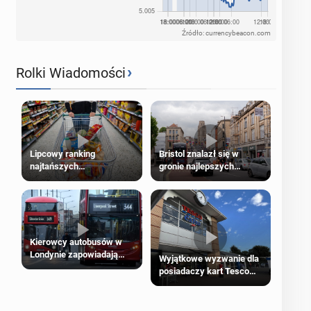
Źródło: currencybeacon.com
›
Rolki Wiadomości
Lipcowy ranking
Bristol znalazł się w
najtańszych
gronie najlepszych
supermarketów
kierunków podróży na
świecie
Kierowcy autobusów w
Londynie zapowiadają
Wyjątkowe wyzwanie dla
strajki
posiadaczy kart Tesco
Clubcard!