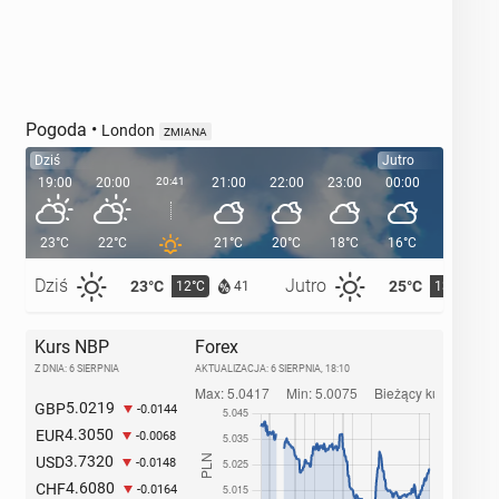
Pogoda
•
London
ZMIANA
Dziś
Jutro
19:00
20:00
20:41
21:00
22:00
23:00
00:00
01:00
23°C
22°C
21°C
20°C
18°C
16°C
16°C
Dziś
Jutro
23°C
25°C
12°C
13°C
41
Kurs NBP
Forex
Z DNIA: 6 SIERPNIA
AKTUALIZACJA:
6 SIERPNIA, 18:10
5.0219
GBP
-0.0144
4.3050
EUR
-0.0068
3.7320
USD
-0.0148
4.6080
CHF
-0.0164