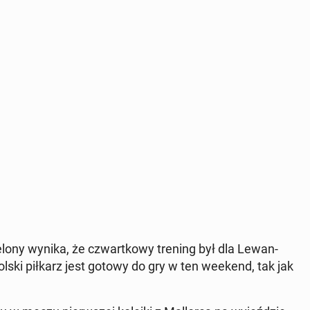
r­ce­lo­ny wynika, że czwart­ko­wy trening był dla Le­wan­
polski piłkarz jest gotowy do gry w ten weekend, tak jak