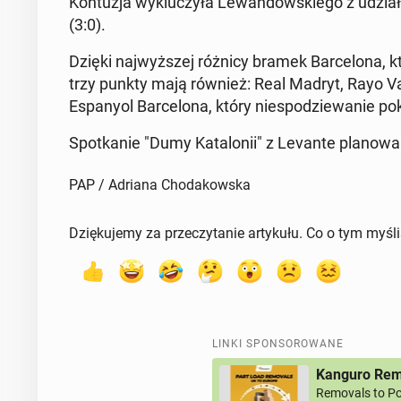
Kon­tu­zja wy­klu­czy­ła Le­wan­dow­skie­go z udzia
(3:0).
Dzięki naj­wyż­szej różnicy bramek Bar­ce­lo­na, 
trzy punkty mają również: Real Madryt, Rayo Val­le­
Espa­ny­ol Bar­ce­lo­na, który nie­spo­dzie­wa­nie p
Spo­tka­nie "Dumy Ka­ta­lo­nii" z Levante pla­no­
PAP / Adriana Chodakowska
Dziękujemy za przeczytanie artykułu. Co o tym myśl
LINKI SPONSOROWANE
Kanguro Remo
Removals to Po