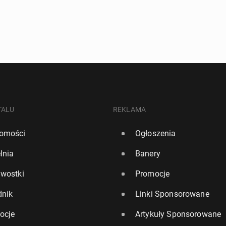
TALU
REKLAMA
omości
Ogłoszenia
lnia
Banery
awostki
Promocje
dnik
Linki Sponsorowane
ocje
Artykuły Sponsorowane