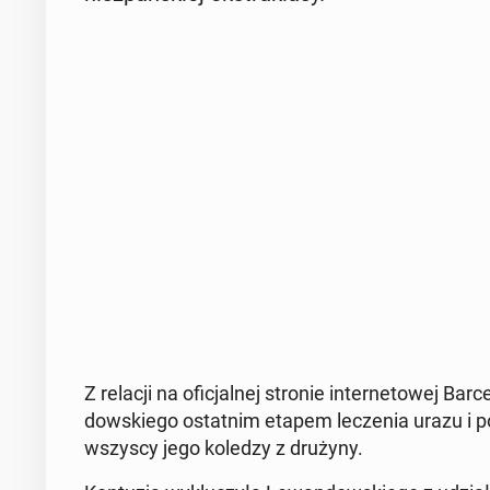
Z relacji na ofi­cjal­nej stronie in­ter­ne­to­wej Ba
dow­skie­go ostat­nim etapem le­cze­nia urazu i 
wszyscy jego koledzy z drużyny.