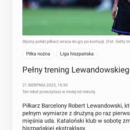
Słynny polski piłkarz wraca do gry po kontuzji. (Fot. Getty 
Piłka nożna
Liga hiszpańska
Pełny trening Le­wan­dow­skie­
21 SIERPNIA 2025, 16:30
Ten tekst przeczytasz w mniej niż minutę
Piłkarz Bar­ce­lo­ny Robert Le­wan­dow­ski, któ
pełnym wy­mia­rze z drużyną po raz pierw­szy
mięśnia uda. Ka­ta­loń­ski klub w sobotę zm
hisz­pań­skiej eks­tra­kla­sy.