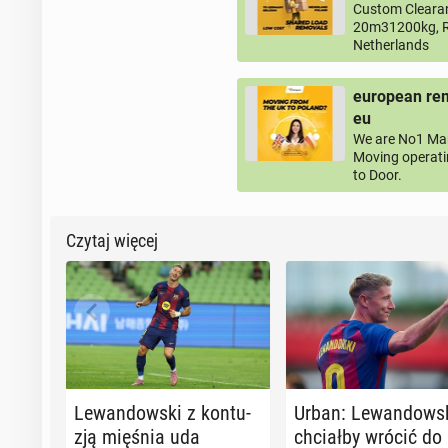
Custom Clearan
20m31200kg, R
Netherlands
european rem
eu
We are No1 Man
Moving operati
to Door.
Czytaj więcej
Le­wan­dow­ski z kon­tu­
Urban: Le­wan­dow­s
zją mięśnia uda
chciał­by wrócić do 