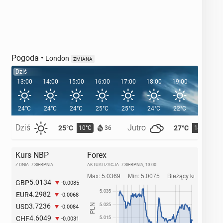
Pogoda
•
London
ZMIANA
Dziś
13:00
14:00
15:00
16:00
17:00
18:00
19:00
20:00
24°C
24°C
24°C
25°C
25°C
24°C
22°C
21°C
Dziś
Jutro
25°C
27°C
10°C
14°C
36
Kurs NBP
Forex
Z DNIA: 7 SIERPNIA
AKTUALIZACJA:
7 SIERPNIA, 13:00
5.0134
GBP
-0.0085
4.2982
EUR
-0.0068
3.7236
USD
-0.0084
4.6049
CHF
-0.0031