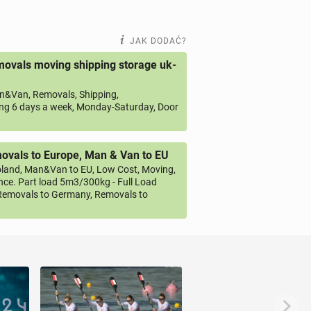
JAK DODAĆ?
ovals moving shipping storage uk-
&Van, Removals, Shipping,
ng 6 days a week, Monday-Saturday, Door
vals to Europe, Man & Van to EU
land, Man&Van to EU, Low Cost, Moving,
ce. Part load 5m3/300kg - Full Load
emovals to Germany, Removals to