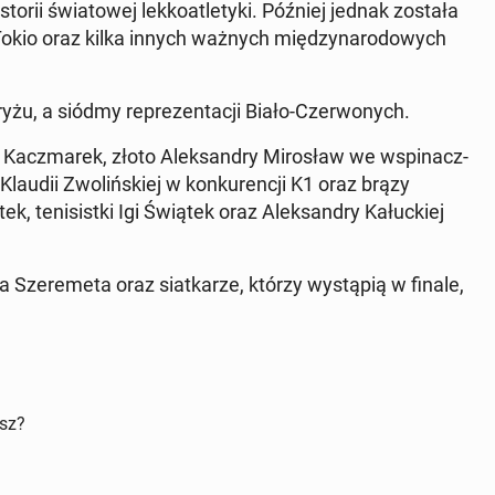
o­rii świa­to­wej lek­ko­atle­ty­ki. Później jednak została
 Tokio oraz kilka innych ważnych mię­dzy­na­ro­do­wych
yżu, a siódmy re­pre­zen­ta­cji Biało-Czer­wo­nych.
Kacz­ma­rek, złoto Alek­san­dry Mi­ro­sław we wspi­nacz­
 Klaudii Zwo­liń­skiej w kon­ku­ren­cji K1 oraz brązy
k, te­ni­sist­ki Igi Świątek oraz Alek­san­dry Ka­łuc­kiej
Sze­re­me­ta oraz siat­ka­rze, którzy wy­stą­pią w finale,
isz?