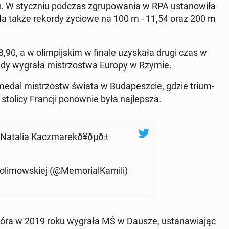
u. W stycz­niu podczas zgru­po­wa­nia w RPA usta­no­wi­ła
i­ła także rekordy życiowe na 100 m - 11,54 oraz 200 m
8,90, a w olim­pij­skim w finale uzy­ska­ła drugi czas w
, gdy wygrała mi­strzo­stwa Europy w Rzymie.
medal mi­strzostw świata w Bu­da­pesz­cie, gdzie trium­
w stolicy Francji po­now­nie była naj­lep­sza.
talia Kacz­ma­re­kð¥ðµð±
li­mow­skiej (@Me­mo­rial­Ka­mi­li)
, która w 2019 roku wygrała MŚ w Dausze, usta­na­wia­jąc