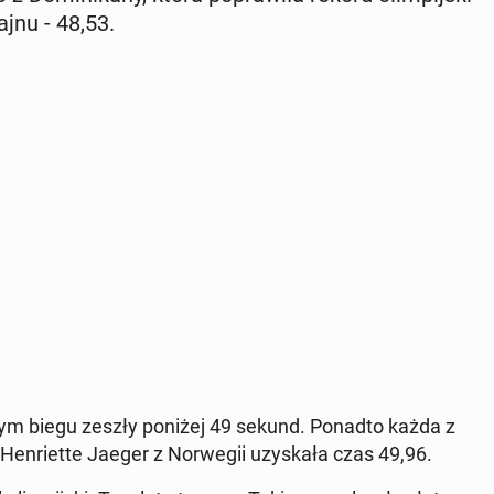
j­nu - 48,53.
 jednym biegu zeszły poniżej 49 sekund. Ponadto każda z
 Hen­riet­te Jaeger z Nor­we­gii uzy­ska­ła czas 49,96.