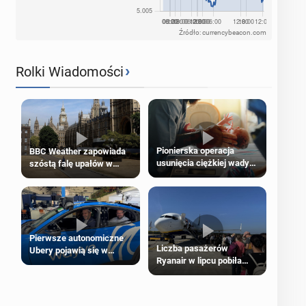
Źródło: currencybeacon.com
›
Rolki Wiadomości
Pionierska operacja
BBC Weather zapowiada
usunięcia ciężkiej wady
szóstą falę upałów w
wrodzonej płodu w łonie
Londynie
matki
Pierwsze autonomiczne
Liczba pasażerów
Ubery pojawią się w
Ryanair w lipcu pobiła
Londynie jeszcze tego
rekord
lata