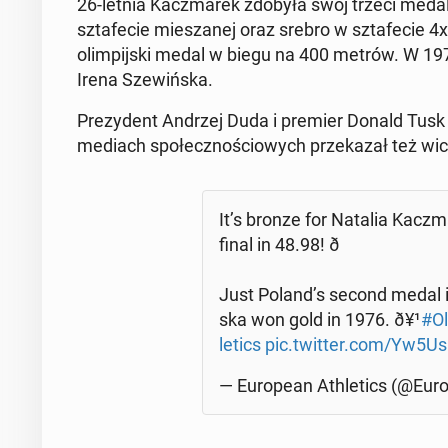
26-letnia Kacz­ma­rek zdobyła swój trzeci medal o
szta­fe­cie mie­sza­nej oraz srebro w szta­fe­cie 
olim­pij­ski medal w biegu na 400 metrów. W 1976
Irena Sze­wiń­ska.
Pre­zy­dent Andrzej Duda i premier Donald Tusk po­g
mediach spo­łecz­no­ścio­wych prze­ka­zał też wi
It’s bronze for Natalia Kacz­m
final in 48.98! ð
Just Poland’s second medal in
ska won gold in 1976. ð¥¹
#Ol
le­tics
pic.twitter.com/Yw5U
— Eu­ro­pe­an Ath­le­tics (@Eu­ro­