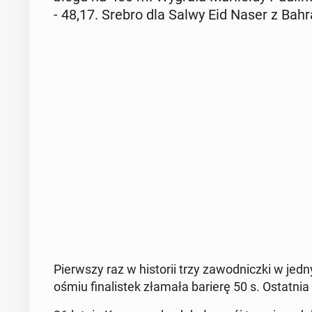
- 48,17. Srebro dla Salwy Eid Naser z Bah­ra
Pierw­szy raz w hi­sto­rii trzy za­wod­nicz­ki w
ośmiu fi­na­li­stek złamała barierę 50 s. Ostat­nia