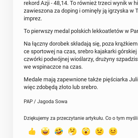
rekord Azji - 48,14. To również trzeci wynik w hi­st
za­wie­szo­na za doping i ominęły ją igrzy­ska w
imprez.
To pierw­szy medal pol­skich lek­ko­atle­tów w Par
Na łączny dorobek skła­da­ją się, poza krąż­kiem 
ce spor­to­wej na czas, srebro ka­ja­kar­ki gór­skiej
czwórki po­dwój­nej wio­śla­rzy, drużyny szpa­dzi­ste
we wspi­nacz­ce na czas.
Medale mają za­pew­nio­ne także pię­ściar­ka Julia 
więc zdobędą złoto lub srebro.
PAP / Jagoda Sowa
Dziękujemy za przeczytanie artykułu. Co o tym myśl