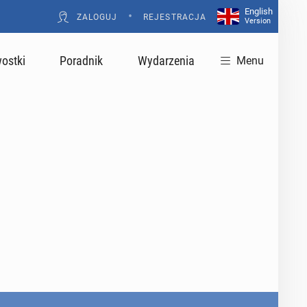
English
•
ZALOGUJ
REJESTRACJA
Version
ostki
Poradnik
Wydarzenia
Menu