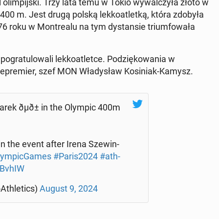
lim­pij­ski. Trzy lata temu w Tokio wy­wal­czy­ła złoto w
4x400 m. Jest drugą polską lek­ko­atlet­ką, która zdobyła
 roku w Mont­re­alu na tym dy­stan­sie trium­fo­wa­ła
ra­tu­lo­wa­li lek­ko­atlet­ce. Po­dzię­ko­wa­nia w
­ce­pre­mier, szef MON Wła­dy­sław Ko­si­niak-Kamysz.
a­rek ðµð± in the Olympic 400m
 the event after Irena Sze­win­
ym­pic­Ga­mes
#Paris2024
#ath­
sBvhIW
Ath­le­tics)
August 9, 2024