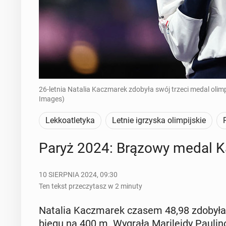
26-letnia Natalia Kaczmarek zdobyła swój trzeci medal oli
Images)
Lekkoatletyka
Letnie igrzyska olimpijskie
Paryż 2024: Brązowy medal K
10 SIERPNIA 2024, 09:30
Ten tekst przeczytasz w 2 minuty
Natalia Kacz­ma­rek czasem 48,98 zdobyła 
biegu na 400 m. Wygrała Ma­ri­le­idy Paulino z