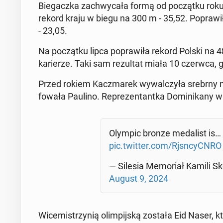
Bie­gacz­ka za­chwy­ca­ła formą od po­cząt­ku rok
rekord kraju w biegu na 300 m - 35,52. Po­pra­w
- 23,05.
Na po­cząt­ku lipca po­pra­wi­ła rekord Polski na 4
ka­rie­rze. Taki sam re­zul­tat miała 10 czerwca
Przed rokiem Kacz­ma­rek wy­wal­czy­ła srebrny 
fo­wa­ła Paulino. Re­pre­zen­tant­ka Do­mi­ni­ka­ny 
Olympic bronze me­da­list is… Na
pic.twitter.com/Rjsn­cyCN­RO
— Silesia Me­mo­riał Kamili Sko­
August 9, 2024
Wi­ce­mi­strzy­nią olim­pij­ską została Eid Naser