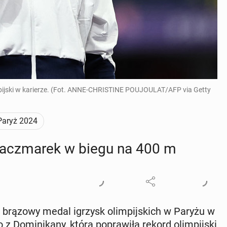
mpijski w karierze. (Fot. ANNE-CHRISTINE POUJOULAT/AFP via Getty
Paryż 2024
acz­ma­rek w biegu na 400 m
brązowy medal igrzysk olim­pij­skich w Paryżu w
 Do­mi­ni­ka­ny, która po­pra­wi­ła rekord olim­pij­ski