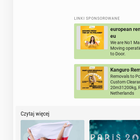
LINKI SPONSOROWANE
european rem
eu
We are No1 Man
Moving operati
to Door.
Kanguro Remo
Removals to Po
Custom Clearan
20m31200kg, R
Netherlands
Czytaj więcej