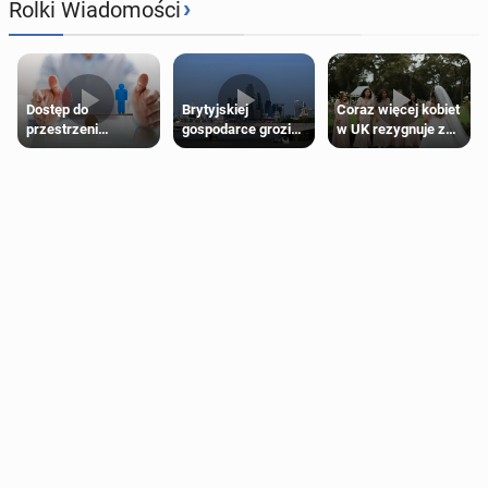
›
Rolki Wiadomości
Dostęp do
Brytyjskiej
Coraz więcej kobiet
przestrzeni
gospodarce grozi
w UK rezygnuje z
przeznaczonych
recesja, jeśli
roli druhny na
dla jednej płci ma
kryzys na Bliskim
ślubie
opierać się
Wschodzie się
wyłącznie na płci
przedłuży
biologicznej