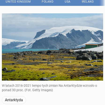
UNITED KINGDOM
POLAND
USA
IRELAND
W latach 2016-2021 tempo tych zmian Na Antarktydzie wzrosło o
ponad 30 proc. (Fot. Getty Images)
Antarktyda