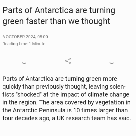
Parts of Antarc­ti­ca are turning
green faster than we thought
6 OCTOBER 2024, 08:00
Reading time: 1 Minute
Parts of Antarc­ti­ca are turning green more
quickly than pre­vi­ous­ly thought, leaving sci­en­
tists "shocked" at the impact of climate change
in the region. The area covered by veg­e­ta­tion in
the Antarc­tic Penin­su­la is 10 times larger than
four decades ago, a UK re­search team has said.