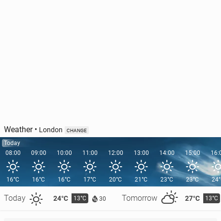
Weather
•
London
CHANGE
Today
08:00
09:00
10:00
11:00
12:00
13:00
14:00
15:00
16:
16°C
16°C
16°C
17°C
20°C
21°C
23°C
23°C
24
Today
Tomorrow
24°C
27°C
13°C
13°C
30