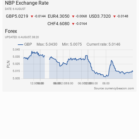
NBP Exchange Rate
DATE: 6 AUGUST
5.0219
4.3050
3.7320
GBP
EUR
USD
-0.0144
-0.0068
-0.0148
4.6080
CHF
-0.0164
Forex
UPDATED:
6 AUGUST, 08:20
Source: currencybeacon.com