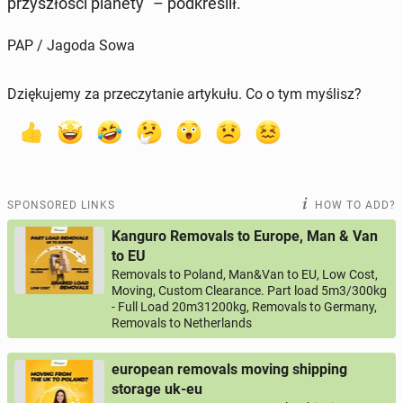
przyszłoś­ci planety" – pod­kreślił.
PAP / Jagoda Sowa
Dziękujemy za przeczytanie artykułu. Co o tym myślisz?
SPONSORED LINKS
HOW TO ADD?
Kanguro Removals to Europe, Man & Van
to EU
Removals to Poland, Man&Van to EU, Low Cost,
Moving, Custom Clearance. Part load 5m3/300kg
- Full Load 20m31200kg, Removals to Germany,
Removals to Netherlands
european removals moving shipping
storage uk-eu