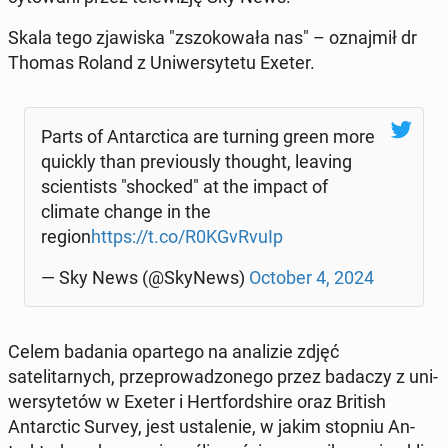
Skala tego zjawiska "zs­zokowała nas" – oz­na­jmił dr
Thomas Roland z Uni­w­er­syte­tu Exeter.
Parts of Antarc­ti­ca are turning green more
quickly than pre­vi­ous­ly thought, leaving
sci­en­tists "shocked" at the impact of
climate change in the
region
https://t.co/R0KGvRvuIp
— Sky News (@SkyNews)
October 4, 2024
Celem badania opartego na anal­izie zdjęć
satelitarnych, przeprowad­zonego przez badaczy z uni­
w­er­sytetów w Exeter i Hert­ford­shire oraz British
Antarc­tic Survey, jest ustal­e­nie, w jakim stopniu An­