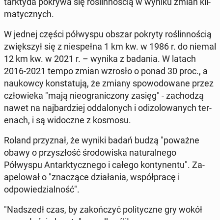
tark­ty­da pokrywa się roślin­noś­cią w wyniku zmian kli­
maty­cznych.
W jednej części półwyspu obszar pokryty roślin­noś­cią
zwięk­szył się z niespeł­na 1 km kw. w 1986 r. do niemal
12 km kw. w 2021 r. – wynika z badania. W latach
2016-2021 tempo zmian wzrosło o ponad 30 proc., a
naukow­cy kon­statu­ją, że zmiany spowodowane przez
człowieka "mają nieogranic­zony zasięg" - za­chodzą
nawet na na­jbardziej odd­alonych i odi­zolowanych ter­
e­nach, i są widoczne z kosmosu.
Roland przyz­nał, że wyniki badań budzą "poważne
obawy o przyszłość środowiska nat­u­ral­nego
Półwyspu An­tark­ty­cznego i całego kon­ty­nen­tu". Za­
apelował o "znaczące dzi­ała­nia, współpracę i
odpowiedzial­ność".
"Nad­szedł czas, by za­kończyć poli­ty­czne gry wokół