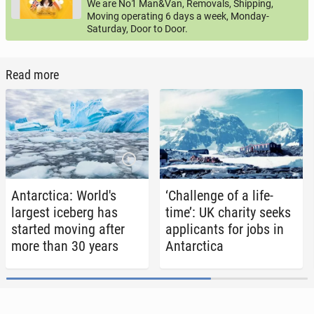
We are No1 Man&Van, Removals, Shipping,
Moving operating 6 days a week, Monday-
Saturday, Door to Door.
Read more
Antarc­ti­ca: World's
‘Chal­lenge of a life­
largest iceberg has
time’: UK charity seeks
started moving after
ap­pli­cants for jobs in
more than 30 years
Antarc­ti­ca