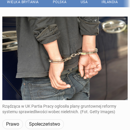
WIELKA BRYTANIA
POLSKA
USA
IRLANDIA
Rządząca w UK Partia Pracy ogłosiła plany gruntownej reformy
systemu sprawiedliwości wobec nieletnich. (Fot. Getty Images)
Prawo
Społeczeństwo