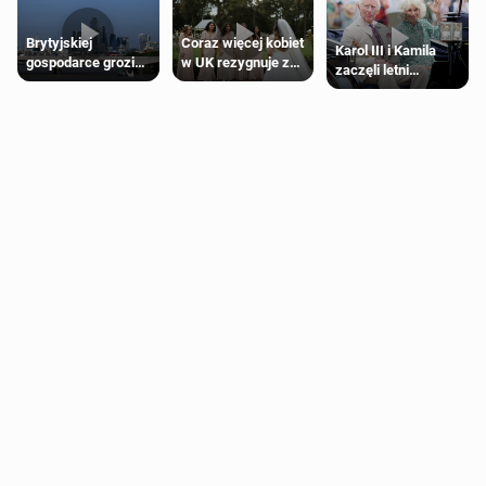
Brytyjskiej
Coraz więcej kobiet
Karol III i Kamila
gospodarce grozi
w UK rezygnuje z
zaczęli letni
recesja, jeśli
roli druhny na
odpoczynek po
kryzys na Bliskim
ślubie
Igrzyskach
Wschodzie się
Wspólnoty w
przedłuży
Glasgow