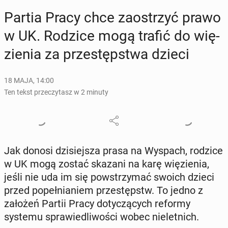
Partia Pracy chce za­ostrzyć prawo
w UK. Rodzice mogą trafić do wię­
zie­nia za prze­stęp­stwa dzieci
18 MAJA, 14:00
Ten tekst przeczytasz w 2 minuty
Jak donosi dzi­siej­sza prasa na Wyspach, rodzice
w UK mogą zostać skazani na karę wię­zie­nia,
jeśli nie uda im się po­wstrzy­mać swoich dzieci
przed po­peł­nia­niem prze­stępstw. To jedno z
założeń Partii Pracy do­ty­czą­cych reformy
systemu spra­wie­dli­wo­ści wobec nie­let­nich.