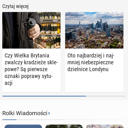
Czytaj więcej
Czy Wielka Bry­ta­nia
Oto naj­bar­dziej i naj­
zwalczy kra­dzie­że skle­
mniej nie­bez­piecz­ne
po­we? Są pierw­sze
dziel­ni­ce Londynu
oznaki poprawy sy­tu­
acji
›
Rolki Wiadomości