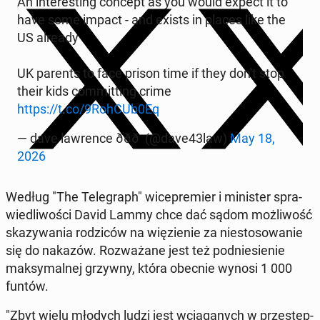
An in­te­re­sting concept as you would expect it to
have some impact - and exists in places like the
US already
UK parents to face prison time if they don't stop
their kids com­mit­ting crime
https://t.co/9RohCUb0Eq
— dave law­ren­ce ððð (@dave43law)
May 18,
2026
Według "The Te­le­graph" wi­ce­pre­mier i mi­ni­ster spra­
wie­dli­wo­ści David Lammy chce dać sądom moż­li­wość
ska­zy­wa­nia ro­dzi­ców na wię­zie­nie za nie­sto­so­wa­nie
się do nakazów. Roz­wa­ża­ne jest też pod­nie­sie­nie
mak­sy­mal­nej grzywny, która obecnie wynosi 1 000
funtów.
"Zbyt wielu młodych ludzi jest wcią­ga­nych w prze­stęp­