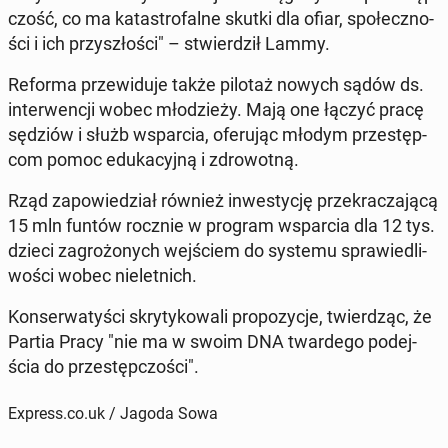
czość, co ma ka­ta­stro­fal­ne skutki dla ofiar, spo­łecz­no­
ści i ich przy­szło­ści" – stwier­dził Lammy.
Reforma prze­wi­du­je także pilotaż nowych sądów ds.
in­ter­wen­cji wobec mło­dzie­ży. Mają one łączyć pracę
sędziów i służb wspar­cia, ofe­ru­jąc młodym prze­stęp­
com pomoc edu­ka­cyj­ną i zdro­wot­ną.
Rząd za­po­wie­dział również in­we­sty­cję prze­kra­cza­ją­cą
15 mln funtów rocznie w program wspar­cia dla 12 tys.
dzieci za­gro­żo­nych wej­ściem do systemu spra­wie­dli­
wo­ści wobec nie­let­nich.
Kon­ser­wa­ty­ści skry­ty­ko­wa­li pro­po­zy­cje, twier­dząc, że
Partia Pracy "nie ma w swoim DNA twar­de­go po­dej­
ścia do prze­stęp­czo­ści".
Express.co.uk / Jagoda Sowa