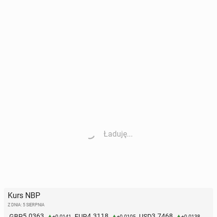
Ładuję...
Kurs NBP
Z DNIA: 5 SIERPNIA
5.0363
4.3118
3.7468
GBP
EUR
USD
+0.0141
+0.0105
+0.0138