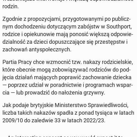
rodzin.
Zgodnie z pro­po­zy­cja­mi, przy­go­to­wa­ny­mi po pu­blicz­
nym do­cho­dze­niu do­ty­czą­cym za­bójstw w So­uth­port,
rodzice i opie­ku­no­wie mają ponosić większą od­po­wie­
dzial­ność za dzieci do­pusz­cza­ją­ce się prze­stępstw i
za­cho­wań an­ty­spo­łecz­nych.
Partia Pracy chce wzmoc­nić tzw. nakazy ro­dzi­ciel­skie,
które obecnie mogą zo­bo­wią­zy­wać ro­dzi­ców do pod­
ję­cia działań ma­ją­cych po­pra­wić za­cho­wa­nie dziecka
— poprzez udział w po­rad­nic­twie i pro­gra­mach wspar­
cia — lub pro­wa­dzić do na­ło­że­nia grzywny.
Jak podaje bry­tyj­skie Mi­ni­ster­stwo Spra­wie­dli­wo­ści,
liczba takich nakazów spadła z ponad tysiąca w latach
2009/10 do za­le­d­wie 33 w latach 2022/23.