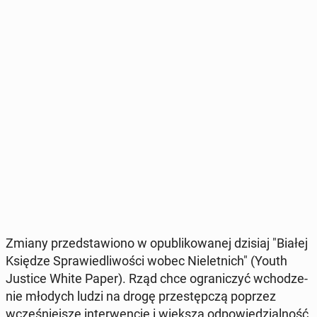
Zmiany przed­sta­wio­no w opu­bli­ko­wa­nej dzisiaj "Białej
Księdze Spra­wie­dli­wo­ści wobec Nie­let­nich" (Youth
Justice White Paper). Rząd chce ogra­ni­czyć wcho­dze­
nie młodych ludzi na drogę prze­stęp­czą poprzez
wcze­śniej­sze in­ter­wen­cje i większą od­po­wie­dzial­ność