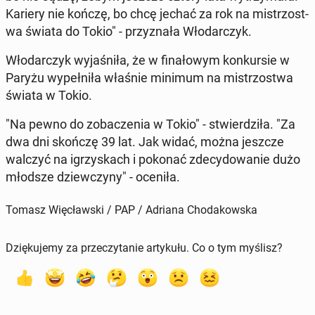
Kariery nie kończę, bo chcę jechać za rok na mis­tr­zost­
wa świata do Tokio" - przyz­nała Wło­dar­czyk.
Wło­dar­czyk wy­jaśniła, że w fi­nałowym konkur­sie w
Paryżu wypełniła właśnie minimum na mis­tr­zost­wa
świata w Tokio.
"Na pewno do zobaczenia w Tokio" - stwierdz­iła. "Za
dwa dni skończę 39 lat. Jak widać, można jeszcze
walczyć na igrzyskach i pokonać zde­cy­dowanie dużo
młodsze dziew­czyny" - oceniła.
Tomasz Więcławski / PAP / Adriana Chodakowska
Dziękujemy za przeczytanie artykułu. Co o tym myślisz?