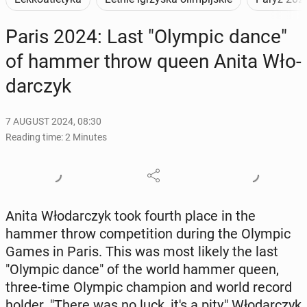
Paris 2024: Last "Olympic dance"
of hammer throw queen Anita Wło­
dar­czyk
7 AUGUST 2024, 08:30
Reading time: 2 Minutes
Anita Wło­dar­czyk took fourth place in the
hammer throw com­pe­ti­tion during the Olympic
Games in Paris. This was most likely the last
"Olympic dance" of the world hammer queen,
three-time Olympic cham­pi­on and world record
holder. "There was no luck, it's a pity," Wło­dar­czyk