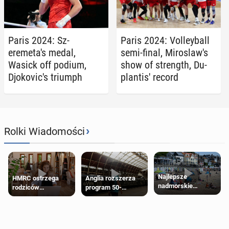
Paris 2024: Sz­
Paris 2024: Vol­ley­ball
eremeta's medal,
semi-final, Miroslaw's
Wasick off podium,
show of strength, Du­
Djokovic's triumph
plan­tis' record
›
Rolki Wiadomości
Najlepsze
HMRC ostrzega
Anglia rozszerza
nadmorskie
rodziców
program 50-
miasteczko blisko
pobierających Child
procentowych
Londynu
Benefit. Mogą być
zniżek kolejowych
zobowiązani do
na 18-latków
zwrotu zasiłku