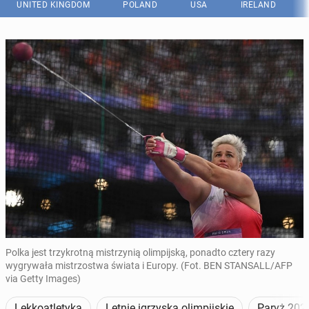
UNITED KINGDOM
POLAND
USA
IRELAND
Polka jest trzykrotną mistrzynią olimpijską, ponadto cztery razy
wygrywała mistrzostwa świata i Europy. (Fot. BEN STANSALL/AFP
via Getty Images)
Lekkoatletyka
Letnie igrzyska olimpijskie
Paryż 202