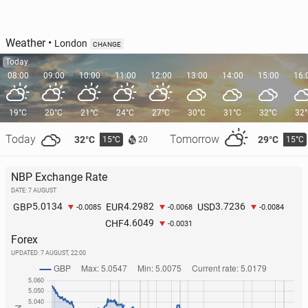
Weather
•
London
CHANGE
Today
08:00
09:00
10:00
11:00
12:00
13:00
14:00
15:00
16:
19°C
20°C
21°C
24°C
27°C
30°C
31°C
32°C
32
Today
Tomorrow
32°C
29°C
15°C
15°C
20
NBP Exchange Rate
DATE: 7 AUGUST
5.0134
4.2982
3.7236
GBP
EUR
USD
-0.0085
-0.0068
-0.0084
4.6049
CHF
-0.0031
Forex
UPDATED:
7 AUGUST, 22:00