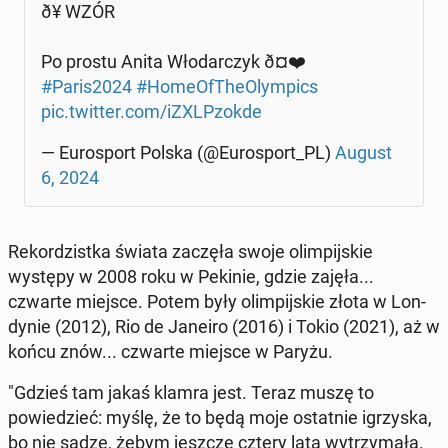
ð¥ WZÓR
Po prostu Anita Wło­dar­czyk ð¤❤️
#Paris2024
#Home­OfThe­Olympics
pic.twitter.com/iZXLP­zokde
— Eu­rosport Polska (@Eu­rosport_PL)
August
6, 2024
Reko­rdzist­ka świata zaczęła swoje olimpi­jskie
występy w 2008 roku w Pekinie, gdzie zajęła...
czwarte miejsce. Potem były olimpi­jskie złota w Lon­
dynie (2012), Rio de Janeiro (2016) i Tokio (2021), aż w
końcu znów... czwarte miejsce w Paryżu.
"Gdzieś tam jakaś klamra jest. Teraz muszę to
powiedzieć: myślę, że to będą moje os­tat­nie igrzys­ka,
bo nie sądzę, żebym jeszcze cztery lata wytrzy­mała.