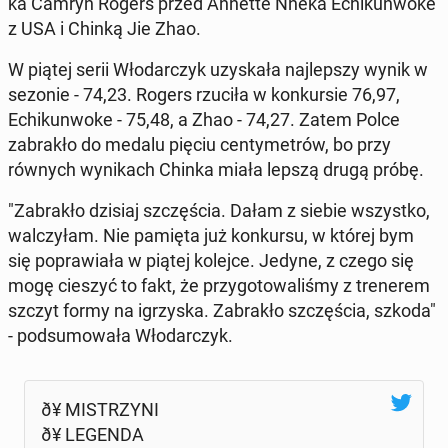
ka Camryn Rogers przed Annette Nneka Echikun­woke
z USA i Chinką Jie Zhao.
W piątej serii Wło­dar­czyk uzyskała na­jlep­szy wynik w
sezonie - 74,23. Rogers rzuciła w konkur­sie 76,97,
Echikun­woke - 75,48, a Zhao - 74,27. Zatem Polce
zabrakło do medalu pięciu cen­tymetrów, bo przy
równych wynikach Chinka miała lepszą drugą próbę.
"Zabrakło dzisiaj szczęś­cia. Dałam z siebie wszys­tko,
wal­czyłam. Nie pamięta już konkur­su, w której bym
się popraw­iała w piątej kolejce. Jedyne, z czego się
mogę cieszyć to fakt, że przy­go­towal­iśmy z trenerem
szczyt formy na igrzys­ka. Zabrakło szczęś­cia, szkoda"
- pod­sumowała Wło­dar­czyk.
ð¥ MIS­TRZYNI
ð¥ LEGENDA