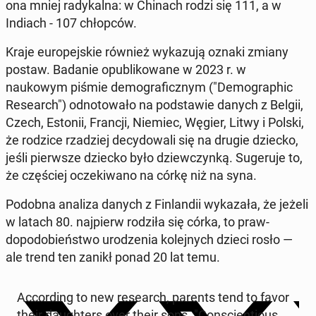
ona mniej radykalna: w Chinach rodzi się 111, a w
Indiach - 107 chłopców.
Kraje eu­rope­jskie również wykazu­ją oznaki zmiany
postaw. Badanie op­ub­likowane w 2023 r. w
naukowym piśmie de­mograficznym ("De­mo­graph­ic
Re­search") odno­towało na pod­staw­ie danych z Belgii,
Czech, Estonii, Francji, Niemiec, Węgier, Litwy i Polski,
że rodzice rzadziej de­cy­dowali się na drugie dziecko,
jeśli pier­wsze dziecko było dziew­czynką. Sugeru­je to,
że częś­ciej oczeki­wano na córkę niż na syna.
Podobna analiza danych z Fin­landii wykaza­ła, że jeżeli
w latach 80. na­jpierw rodziła się córka, to praw­
dopodobieńst­wo urodzenia kole­jnych dzieci rosło —
ale trend ten zanikł ponad 20 lat temu.
Ac­cord­ing to new re­search, parents tend to favor
their daugh­ters over their sons. "Con­sci­en­tious