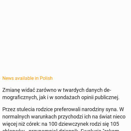
News available in Polish
Zmianę widać zarówno w twardych danych de­
mograficznych, jak i w son­dażach opinii pub­licznej.
Przez stule­cia rodzice prefer­owali nar­o­dziny syna. W
nor­mal­nych warunk­ach przy­chodzi ich na świat nieco
więcej niż córek: na 100 dziew­czynek rodzi się 105