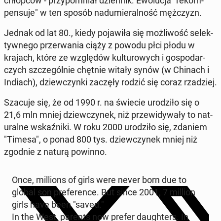
chłopców - przy­pom­ni­ał dzi­en­nik. Ewoluc­ja "rekom­
pen­su­je" w ten sposób nad­u­mier­al­ność mężczyzn.
Jednak od lat 80., kiedy po­jaw­iła się możli­wość se­lek­
ty­wnego prz­er­wa­nia ciąży z powodu płci płodu w
krajach, które ze względów kul­tur­owych i gospo­dar­
czych szczegól­nie chętnie witały synów (w Chinach i
Indiach), dziew­czyn­ki zaczęły rodzić się coraz rzadziej.
Szacuje się, że od 1990 r. na świecie urodz­iło się o
21,6 mln mniej dziew­czynek, niż przewidy­wały to nat­
u­ralne wskaźni­ki. W roku 2000 urodz­iło się, zdaniem
"Timesa", o ponad 800 tys. dziew­czynek mniej niż
zgodnie z naturą powinno.
Once, mil­lions of girls were never born due to
global son pref­er­ence. But since 2001, 7 million
girls have been "saved."
In the West, parents now prefer daugh­ters. In