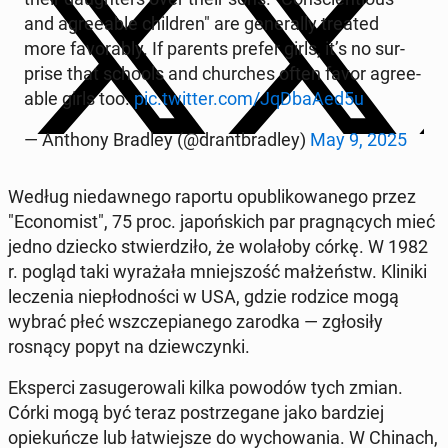
and agree­able chil­dren" are gen­er­al­ly treated
more fa­vor­ably. If parents prefer girls, it’s no sur­
prise that schools and church­es often favor agree­
able girls too.
pic.twitter.com/JqD­baAed5u
— Anthony Bradley (@drant­bradley)
May 9, 2025
Według niedawnego raportu op­ub­likowanego przez
"Econ­o­mist", 75 proc. japońs­kich par prag­ną­cych mieć
jedno dziecko stwierdz­iło, że wolało­by córkę. W 1982
r. pogląd taki wyrażała mniejs­zość małżeństw. Kliniki
leczenia niepłod­noś­ci w USA, gdzie rodzice mogą
wybrać płeć wszczepi­anego zarodka — zgłosiły
rosnący popyt na dziew­czyn­ki.
Eksper­ci za­sug­erowali kilka powodów tych zmian.
Córki mogą być teraz postrze­gane jako bardziej
opiekuńcze lub łatwiejsze do wychowa­nia. W Chinach,