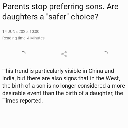
Parents stop pre­fer­ring sons. Are
daugh­ters a "safer" choice?
14 JUNE 2025, 10:00
Reading time: 4 Minutes
This trend is par­tic­u­lar­ly visible in China and
India, but there are also signs that in the West,
the birth of a son is no longer con­sid­ered a more
de­sir­able event than the birth of a daugh­ter, the
Times re­port­ed.