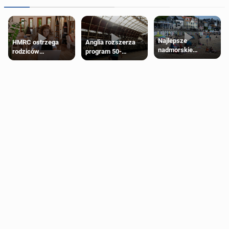
Najlepsze
HMRC ostrzega
Anglia rozszerza
nadmorskie
rodziców
program 50-
miasteczko blisko
pobierających Child
procentowych
Londynu
Benefit. Mogą być
zniżek kolejowych
zobowiązani do
na 18-latków
zwrotu zasiłku