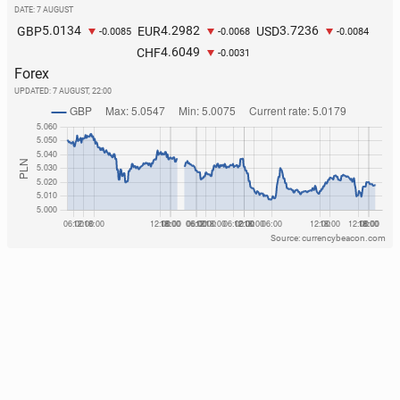
DATE: 7 AUGUST
5.0134
4.2982
3.7236
GBP
EUR
USD
-0.0085
-0.0068
-0.0084
4.6049
CHF
-0.0031
Forex
UPDATED:
7 AUGUST, 22:00
Source: currencybeacon.com