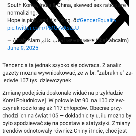
South Korea, India & China, skewed sex ratios are
nor­mal­iz­ing.
Hope is pink, and it’s rising. ð
#Gen­derEqual­i­ty
pic.twitter.com/PMQv­VAsZJJ
— Aftab Alam آفتاب عالم आफ़ताब आलम (@aftab­calm)
June 9, 2025
Ten­denc­ja ta jednak szybko się odwraca. Z analiz
gazety można wywnioskować, że w br. "zabraknie" za­
led­wie 107 tys. dziew­czynek.
Zmianę pode­jś­cia doskonale widać na przykładzie
Korei Połud­niowej. W połowie lat 90. na 100 dziew­
czynek rodziło się aż 117 chłopców. Obecnie przy­
chodzi ich na świat 105 — dokład­nie tylu, ilu można by
było spodziewać się na pod­staw­ie statysty­ki. Zmiany
trendów odno­towały również Chiny i Indie, choć jest