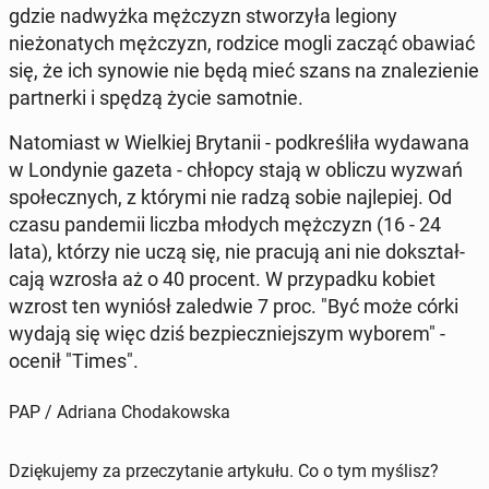
gdzie nad­wyż­ka mężczyzn stworzyła legiony
nieżonatych mężczyzn, rodzice mogli zacząć obawiać
się, że ich synowie nie będą mieć szans na znalezie­nie
part­ner­ki i spędzą życie samot­nie.
Nato­mi­ast w Wielkiej Bry­tanii - pod­kreśliła wydawana
w Lon­dynie gazeta - chłopcy stają w obliczu wyzwań
społecznych, z którymi nie radzą sobie na­jlepiej. Od
czasu pan­demii liczba młodych mężczyzn (16 - 24
lata), którzy nie uczą się, nie pracują ani nie dok­sz­tał­
ca­ją wzrosła aż o 40 procent. W przy­pad­ku kobiet
wzrost ten wyniósł za­led­wie 7 proc. "Być może córki
wydają się więc dziś bez­pieczniejszym wyborem" -
ocenił "Times".
PAP / Adriana Chodakowska
Dziękujemy za przeczytanie artykułu. Co o tym myślisz?