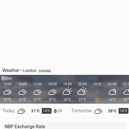
Weather
•
London
CHANGE
Today
15:00
16:00
17:00
18:00
19:00
20:00
20:36
21:00
22:
31°C
31°C
31°C
31°C
30°C
27°C
24°C
22
Today
Tomorrow
31°C
28°C
14°C
14°C
29
NBP Exchange Rate