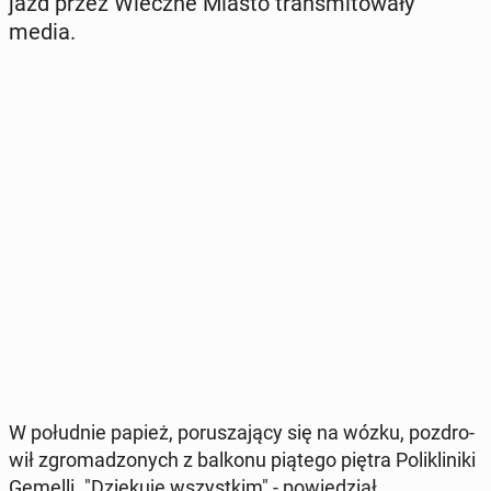
jazd przez Wieczne Miasto trans­mi­to­wa­ły
media.
W po­łu­dnie papież, po­ru­sza­ją­cy się na wózku, po­zdro­
wił zgro­ma­dzo­nych z balkonu piątego piętra Po­li­kli­ni­ki
Gemelli. "Dzię­ku­ję wszyst­kim" - po­wie­dział.