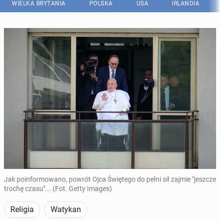
WIELKA BRYTANIA
POLSKA
USA
IRLANDIA
Jak poinformowano, powrót Ojca Świętego do pełni sił zajmie "jeszcze
trochę czasu"... (Fot. Getty Images)
Religia
Watykan