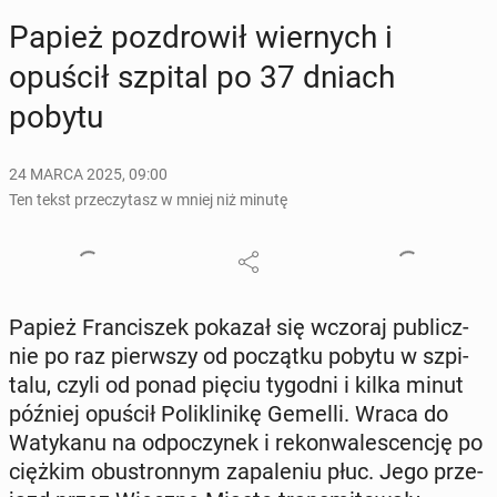
Papież po­zdro­wił wier­nych i
opuścił szpital po 37 dniach
pobytu
24 MARCA 2025, 09:00
Ten tekst przeczytasz w mniej niż minutę
Papież Fran­ci­szek pokazał się wczoraj pu­blicz­
nie po raz pierw­szy od po­cząt­ku pobytu w szpi­
ta­lu, czyli od ponad pięciu tygodni i kilka minut
później opuścił Po­li­kli­ni­kę Gemelli. Wraca do
Wa­ty­ka­nu na od­po­czy­nek i re­kon­wa­le­scen­cję po
ciężkim obu­stron­nym za­pa­le­niu płuc. Jego prze­