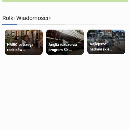
›
Rolki Wiadomości
Najlepsze
HMRC ostrzega
Anglia rozszerza
nadmorskie
rodziców
program 50-
miasteczko blisko
pobierających Child
procentowych
Londynu
Benefit. Mogą być
zniżek kolejowych
zobowiązani do
na 18-latków
zwrotu zasiłku