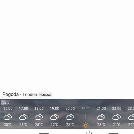
Pogoda
•
London
ZMIANA
Dziś
16:00
17:00
18:00
19:00
20:00
20:38
21:00
22:00
23:
28°C
28°C
28°C
27°C
25°C
23°C
21°C
20