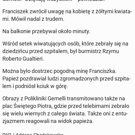
Fran­ci­szek zwrócił uwagę na kobietę z żółtymi kwia­ta­
mi. Mówił nadal z trudem.
Na bal­ko­nie prze­by­wał około minuty.
Wśród setek wi­wa­tu­ją­cych osób, które zebrały się na
dzie­dziń­cu przed szpi­ta­lem, był bur­mistrz Rzymu
Roberto Gu­al­tie­ri.
Można było do­strzec pogodną minę Fran­cisz­ka.
Papież po­zdra­wiał ludzi zgro­ma­dzo­nych przed szpi­ta­
lem i pod­niósł kciuk w górę.
Obrazy z Po­li­kli­ni­ki Gemelli trans­mi­to­wa­no także na
plac Świę­te­go Piotra, gdzie przed te­le­bi­ma­mi zebrało
się wielu wier­nych z całego świata. Także oni z en­tu­
zja­zmem re­ago­wa­li na widok papieża.