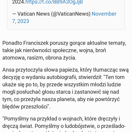
2024.
https://t.co/BB9A3OgJjB
— Vatican News (@Va­ti­can­News)
No­vem­ber
7, 2023
Ponadto Fran­ci­szek poruszy gorące ak­tu­al­ne tematy,
takie jak nie­rów­no­ści spo­łecz­ne, wojna, broń
atomowa, rasizm, obrona życia.
Ansa przy­to­czy­ła słowa papieża, który tłu­ma­cząc swą
decyzję o wydaniu au­to­bio­gra­fii, stwier­dził: "Ten tom
ukaże się po to, by przede wszyst­kim młodzi ludzie
mogli po­słu­chać głosu starca i za­sta­no­wić się nad
tym, co prze­ży­ła nasza planeta, aby nie po­wtó­rzyć
błędów prze­szło­ści".
"Po­myśl­my na przy­kład o wojnach, które drę­czy­ły i
dręczą świat. Po­myśl­my o lu­do­bój­stwie, o prze­śla­do­