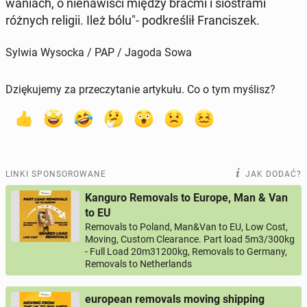
wa­niach, o nie­na­wi­ści między braćmi i sio­stra­mi
różnych religii. Ileż bólu"- pod­kre­ślił Fran­ci­szek.
Sylwia Wysocka / PAP / Jagoda Sowa
Dziękujemy za przeczytanie artykułu. Co o tym myślisz?
LINKI SPONSOROWANE
JAK DODAĆ?
Kanguro Removals to Europe, Man & Van
to EU
Removals to Poland, Man&Van to EU, Low Cost,
Moving, Custom Clearance. Part load 5m3/300kg
- Full Load 20m31200kg, Removals to Germany,
Removals to Netherlands
european removals moving shipping