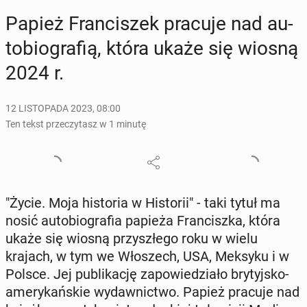
Papież Fran­ci­szek pracuje nad au­
to­bio­gra­fią, która ukaże się wiosną
2024 r.
12 LISTOPADA 2023, 08:00
Ten tekst przeczytasz w 1 minutę
"Życie. Moja hi­sto­ria w Hi­sto­rii" - taki tytuł ma
nosić au­to­bio­gra­fia papieża Fran­cisz­ka, która
ukaże się wiosną przy­szłe­go roku w wielu
krajach, w tym we Wło­szech, USA, Meksyku i w
Polsce. Jej pu­bli­ka­cję za­po­wie­dzia­ło bry­tyj­sko-
ame­ry­kań­skie wy­daw­nic­two. Papież pracuje nad