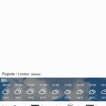
Pogoda
•
London
ZMIANA
Dziś
08:00
09:00
10:00
11:00
12:00
13:00
14:00
15:00
16:
18°C
18°C
19°C
21°C
24°C
27°C
28°C
29°C
29