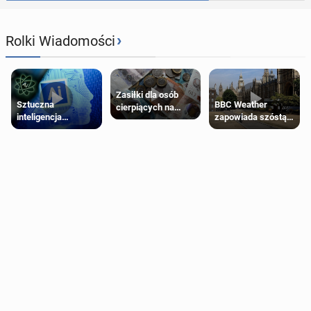
›
Rolki Wiadomości
Zasiłki dla osób
Sztuczna
BBC Weather
cierpiących na
inteligencja
zapowiada szóstą
schorzenia
próbowała oszukać
falę upałów w
psychiczne
człowieka
Londynie