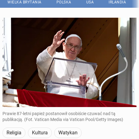
WIELKA BRYTANIA
POLSKA
USA
IRLANDIA
Prawie 87-letni papież postanowił osobiście czuwać nad tą
publikacją. (Fot. Vatican Media via Vatican Pool/Getty Images)
Religia
Kultura
Watykan