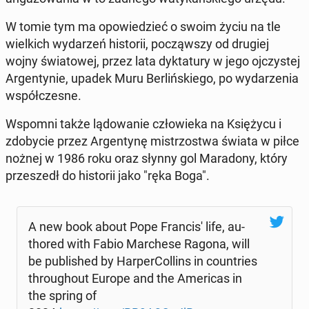
W tomie tym ma opo­wie­dzieć o swoim życiu na tle
wiel­kich wy­da­rzeń hi­sto­rii, po­cząw­szy od drugiej
wojny świa­to­wej, przez lata dyk­ta­tu­ry w jego oj­czy­stej
Ar­gen­ty­nie, upadek Muru Ber­liń­skie­go, po wy­da­rze­nia
współ­cze­sne.
Wspomni także lą­do­wa­nie czło­wie­ka na Księ­ży­cu i
zdo­by­cie przez Ar­gen­ty­nę mi­strzo­stwa świata w piłce
nożnej w 1986 roku oraz słynny gol Ma­ra­do­ny, który
prze­szedł do hi­sto­rii jako "ręka Boga".
A new book about Pope Fran­ci­s' life, au­
tho­red with Fabio Mar­che­se Ragona, will
be pu­bli­shed by Har­per­Col­lins in co­un­tries
thro­ugho­ut Europe and the Ame­ri­cas in
the spring of