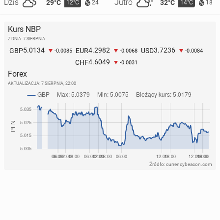
Dziś
Jutro
29°C
32°C
12°C
14°C
24
18
Kurs NBP
Z DNIA: 7 SIERPNIA
5.0134
4.2982
3.7236
GBP
EUR
USD
-0.0085
-0.0068
-0.0084
4.6049
CHF
-0.0031
Forex
AKTUALIZACJA:
7 SIERPNIA, 22:00
Źródło: currencybeacon.com