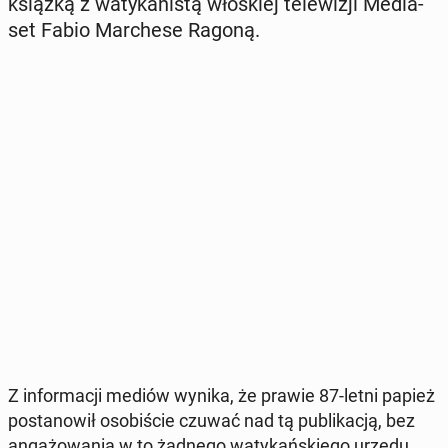
książką z wa­ty­ka­ni­stą wło­skiej te­le­wi­zji Me­dia­
set Fabio Mar­che­se Ragoną.
Z in­for­ma­cji mediów wynika, że prawie 87-letni papież
po­sta­no­wił oso­bi­ście czuwać nad tą pu­bli­ka­cją, bez
an­ga­żo­wa­nia w to żadnego wa­ty­kań­skie­go urzędu.