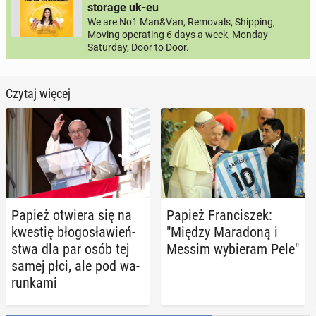
storage uk-eu
We are No1 Man&Van, Removals, Shipping,
Moving operating 6 days a week, Monday-
Saturday, Door to Door.
Czytaj więcej
Papież otwiera się na
Papież Fran­ci­szek:
kwestię bło­go­sła­wień­
"Między Ma­ra­do­ną i
stwa dla par osób tej
Messim wy­bie­ram Pele"
samej płci, ale pod wa­
run­ka­mi