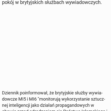
po­kój w bry­tyj­skich służ­bach wy­wia­dow­czych.
Dzien­nik po­in­for­mo­wał, że bry­tyj­skie służby wy­wia­
dow­cze MI5 i MI6 "mo­ni­to­ru­ją wy­ko­rzy­sta­nie sztucz­
nej in­te­li­gen­cji jako działań pro­pa­gan­do­wych w