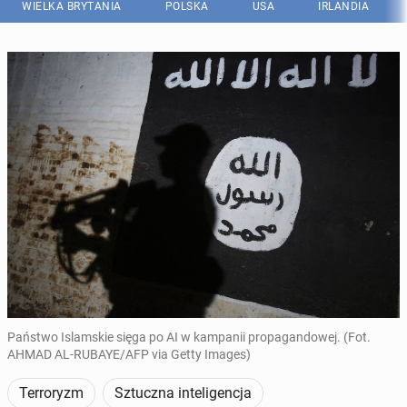
WIELKA BRYTANIA
POLSKA
USA
IRLANDIA
Państwo Islamskie sięga po AI w kampanii propagandowej. (Fot.
AHMAD AL-RUBAYE/AFP via Getty Images)
Terroryzm
Sztuczna inteligencja