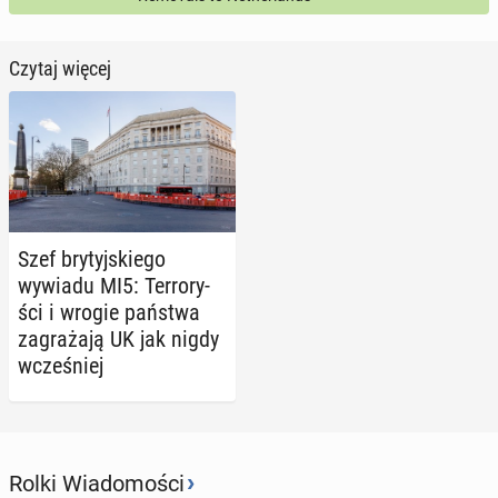
Czytaj więcej
Szef bry­tyj­skie­go
wywiadu MI5: Ter­ro­ry­
ści i wrogie państwa
za­gra­ża­ją UK jak nigdy
wcze­śniej
›
Rolki Wiadomości