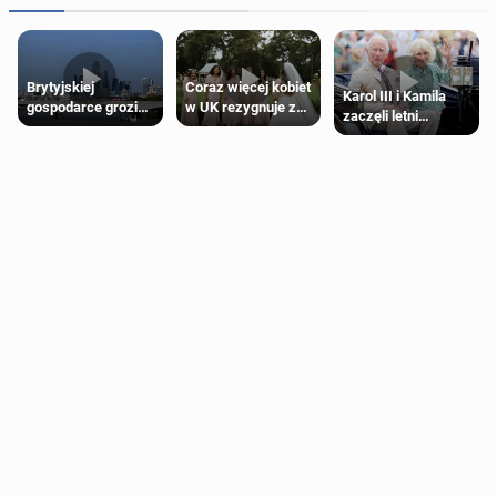
Brytyjskiej
Coraz więcej kobiet
Karol III i Kamila
gospodarce grozi
w UK rezygnuje z
zaczęli letni
recesja, jeśli
roli druhny na
odpoczynek po
kryzys na Bliskim
ślubie
Igrzyskach
Wschodzie się
Wspólnoty w
przedłuży
Glasgow