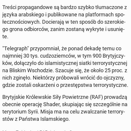
Treści pro­pa­gan­do­we są bardzo szybko tłu­ma­czo­ne z
języka arab­skie­go i pu­bli­ko­wa­ne na plat­for­mach spo­
łecz­no­ścio­wych. Do­cie­ra­ją w ten sposób do sze­ro­kie­
go grona od­bior­ców, zanim zostaną wykryte i usu­nię­
te.
"Te­le­graph" przy­po­mniał, że ponad dekadę temu co
naj­mniej 30 tys. cu­dzo­ziem­ców, w tym 900 Bry­tyj­czy­
ków, do­łą­czy­ło do is­la­mi­stycz­nej siatki ter­ro­ry­stycz­nej
na Bliskim Wscho­dzie. Szacuje się, że około 25 proc. z
nich zginęło. Nie­któ­rzy pró­bo­wa­li wrócić do oj­czy­zny,
gdzie zostali oskar­że­ni o prze­stęp­stwa ter­ro­ry­stycz­ne.
Bry­tyj­skie Kró­lew­skie Siły Po­wietrz­ne (RAF) pro­wa­dzą
obecnie ope­ra­cję Shader, sku­pia­jąc się szcze­gól­nie na
te­ry­to­rium Syrii. Misja ma na celu zwal­cza­nie ter­ro­ry­
stów z Państwa Is­lam­skie­go.