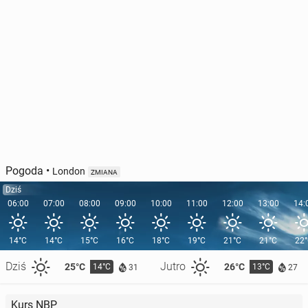
Pogoda
•
London
ZMIANA
Dziś
06:00
07:00
08:00
09:00
10:00
11:00
12:00
13:00
14:
14°C
14°C
15°C
16°C
18°C
19°C
21°C
21°C
22
Dziś
Jutro
25°C
26°C
14°C
13°C
31
27
Kurs NBP