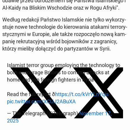
obawie przed od­ro­dze­niem się Państwa Is­lam­skie­go i
Al-Kaidy na Bliskim Wscho­dzie oraz w Rogu Afryki".
Według re­dak­cji Państwo Is­lam­skie nie tylko wy­ko­rzy­
stu­je nowe tech­no­lo­gie do kie­ro­wa­nia atakami ter­ro­ry­
stycz­ny­mi w Europie, ale także roz­po­czę­ło nową kam­
pa­nię re­kru­ta­cyj­ną wśród bo­jow­ni­ków z za­gra­ni­cy,
którzy mieliby do­łą­czyć do par­ty­zan­tów w Syrii.
Is­la­mist terror group em­ploy­ing the tech­no­lo­gy to
both en­co­ura­ge Britons to commit attacks at
home and join foreign fi­gh­ters in Syria
Read the full report ð
https://t.co/kVrYL­nY­qis
pic.twitter.com/XCUJ2ABuXA
— The Te­le­graph (@Te­le­graph)
No­vem­ber 17,
2025