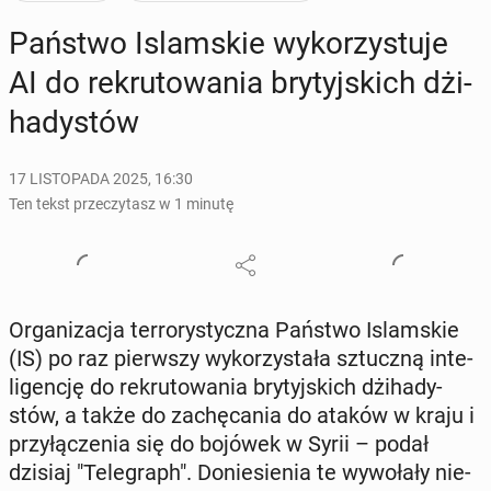
Państwo Is­lam­skie wy­ko­rzy­stu­je
AI do re­kru­to­wa­nia bry­tyj­skich dżi­
ha­dy­stów
17 LISTOPADA 2025, 16:30
Ten tekst przeczytasz w 1 minutę
Or­ga­ni­za­cja ter­ro­ry­stycz­na Państwo Is­lam­skie
(IS) po raz pierw­szy wy­ko­rzy­sta­ła sztucz­ną in­te­
li­gen­cję do re­kru­to­wa­nia bry­tyj­skich dżi­ha­dy­
stów, a także do za­chę­ca­nia do ataków w kraju i
przy­łą­cze­nia się do bojówek w Syrii – podał
dzisiaj "Te­le­graph". Do­nie­sie­nia te wy­wo­ła­ły nie­