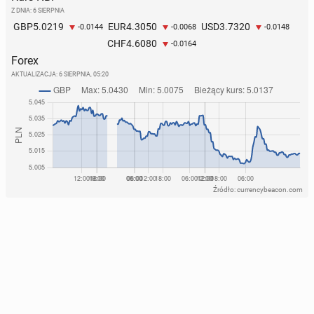
Z DNIA: 6 SIERPNIA
5.0219
4.3050
3.7320
GBP
EUR
USD
-0.0144
-0.0068
-0.0148
4.6080
CHF
-0.0164
Forex
AKTUALIZACJA:
6 SIERPNIA, 05:20
Źródło: currencybeacon.com