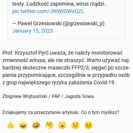
testy. Ludz­kość za­po­mi­na, wirus rządzi..
pic.twitter.com/JWWt­SWxQZL
— Pawel Grze­siow­ski (@grze­siow­ski_p)
January 15, 2023
Prof. Krzysz­tof Pyrć uważa, że należy mo­ni­to­ro­wać
zmien­ność wirusa, ale nie stra­szyć. Warto używać naj­
bar­dziej sku­tecz­ne ma­secz­ki FFP2/3, sięgać po szcze­
pie­nia przy­po­mi­na­ją­ce, szcze­gól­nie w przy­pad­ku osób
z grup naj­więk­sze­go ryzyka za­ka­że­nia Covid-19.
Zbigniew Wojtasiński / PAP / Jagoda Sowa
Dziękujemy za przeczytanie artykułu. Co o tym myślisz?