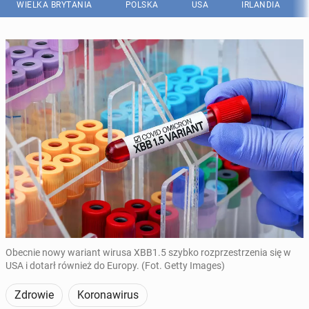
WIELKA BRYTANIA
POLSKA
USA
IRLANDIA
Obecnie nowy wariant wirusa XBB1.5 szybko rozprzestrzenia się w
USA i dotarł również do Europy. (Fot. Getty Images)
Zdrowie
Koronawirus