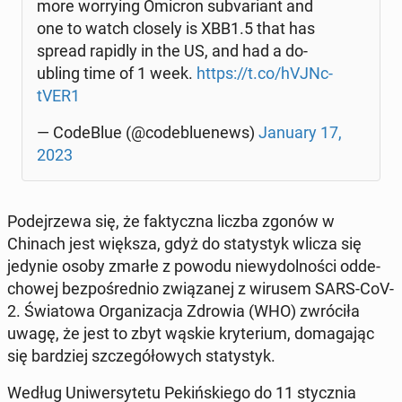
more wor­ry­ing Omicron sub­va­riant and
one to watch closely is XBB1.5 that has
spread rapidly in the US, and had a do­
ubling time of 1 week.
https://t.co/hVJNc­
tVER1
— Co­de­Blue (@co­de­blu­enews)
January 17,
2023
Po­dej­rze­wa się, że fak­tycz­na liczba zgonów w
Chinach jest większa, gdyż do sta­ty­styk wlicza się
jedynie osoby zmarłe z powodu nie­wy­dol­no­ści od­de­
cho­wej bez­po­śred­nio zwią­za­nej z wirusem SARS-CoV-
2. Świa­to­wa Or­ga­ni­za­cja Zdrowia (WHO) zwró­ci­ła
uwagę, że jest to zbyt wąskie kry­te­rium, do­ma­ga­jąc
się bar­dziej szcze­gó­ło­wych sta­ty­styk.
Według Uni­wer­sy­te­tu Pe­kiń­skie­go do 11 stycz­nia