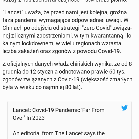
"Lancet" uważa, że przed nami jest kolejna, groźna
faza pan­de­mii wy­ma­ga­ją­ce od­po­wied­niej uwagi. W
Chinach po odej­ściu od stra­te­gii "zero Covid" zwią­za­
nej z licz­ny­mi za­ostrze­nia­mi, w tym kwa­ran­tan­ną i lo­
kal­nym lock­dow­nem, w wielu re­gio­nach wzrasta
liczba zakażeń oraz zgonów z powodu Covid-19.
Z ofi­cjal­nych danych władz chiń­skich wynika, że od 8
grudnia do 12 stycz­nia od­no­to­wa­no prawie 60 tys.
zgonów zwią­za­nych z Covid-19 (więk­szość zmar­łych
była w wieku co naj­mniej 80 lat).
Lancet: Covid-19 Pan­de­mic 'Far From
Over' In 2023
An edi­to­rial from The Lancet says the