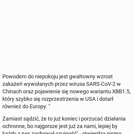
Powodem do nie­po­ko­ju jest gwał­tow­ny wzrost
zakażeń wy­wo­ła­nych przez wirusa SARS-CoV-2 w
Chinach oraz po­ja­wie­nie się nowego wa­rian­tu XBB1.5,
który szybko się roz­prze­strze­nia w USA i dotarł
również do Europy. "
Zamiast sądzić, że to już koniec i po­rzu­cać dzia­ła­nia
ochron­ne, bo naj­gor­sze jest już za nami, lepiej by
każdy z nas za­cho­wał czuj­ność" - stwier­dza pismo.