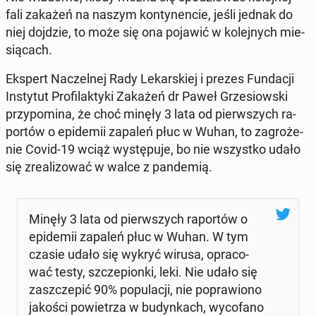
fali zakażeń na naszym kon­ty­nen­cie, jeśli jednak do
niej dojdzie, to może się ona pojawić w ko­lej­nych mie­
sią­cach.
Ekspert Na­czel­nej Rady Le­kar­skiej i prezes Fun­da­cji
In­sty­tut Pro­fi­lak­ty­ki Zakażeń dr Paweł Grze­siow­ski
przy­po­mi­na, że choć minęły 3 lata od pierw­szych ra­
por­tów o epi­de­mii zapaleń płuc w Wuhan, to za­gro­że­
nie Covid-19 wciąż wy­stę­pu­je, bo nie wszyst­ko udało
się zre­ali­zo­wać w walce z pan­de­mią.
Minęły 3 lata od pierw­szych ra­por­tów o
epi­de­mii zapaleń płuc w Wuhan. W tym
czasie udało się wykryć wirusa, opra­co­
wać testy, szcze­pion­ki, leki. Nie udało się
za­szcze­pić 90% po­pu­la­cji, nie po­pra­wio­no
jakości po­wie­trza w bu­dyn­kach, wy­co­fa­no