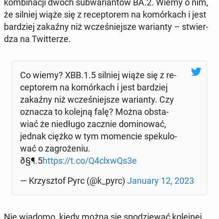
kom­bi­na­cji dwoch sub­wa­rian­tów BA.2. Wiemy o nim,
że silniej wiąże się z re­cep­to­rem na ko­mór­kach i jest
bar­dziej zakaźny niż wcze­śniej­sze wa­rian­ty – stwier­
dza na Twit­te­rze.
Co wiemy? XBB.1.5 silniej wiąże się z re­
cep­to­rem na ko­mór­kach i jest bar­dziej
zakaźny niż wcze­śniej­sze wa­rian­ty. Czy
oznacza to kolejną falę? Można ob­sta­
wiać że nie­dłu­go zacznie do­mi­no­wać,
jednak ciężko w tym mo­men­cie spe­ku­lo­
wać o za­gro­że­niu.
ð§¶.5
https://t.co/Q4clxwQs3e
— Krzysz­tof Pyrc (@k_pyrc)
January 12, 2023
Nie wiadomo, kiedy można się spo­dzie­wać ko­lej­nej