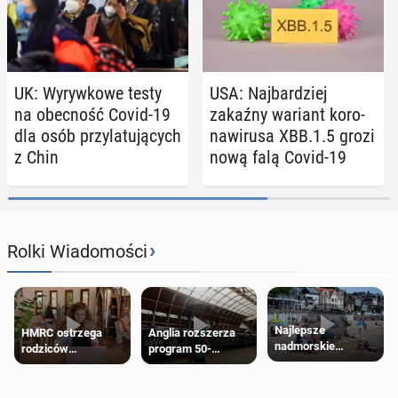
UK: Wy­ryw­ko­we testy
USA: Naj­bar­dziej
na obec­ność Covid-19
zakaźny wariant ko­ro­
dla osób przy­la­tu­ją­cych
na­wi­ru­sa XBB.1.5 grozi
z Chin
nową falą Covid-19
›
Rolki Wiadomości
Najlepsze
HMRC ostrzega
Anglia rozszerza
nadmorskie
rodziców
program 50-
miasteczko blisko
pobierających Child
procentowych
Londynu
Benefit. Mogą być
zniżek kolejowych
zobowiązani do
na 18-latków