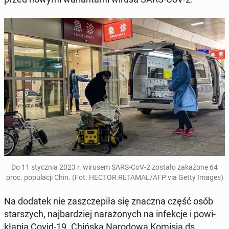
Do 11 stycz­nia 2023 r. wirusem SARS-CoV-2 zostało za­ka­żo­ne 64
proc. po­pu­la­cji Chin. (Fot. HECTOR RETAMAL/AFP via Getty Images)
Na dodatek nie za­szcze­pi­ła się znaczna część osób
star­szych, naj­bar­dziej na­ra­żo­nych na in­fek­cje i po­wi­
kła­nia Covid-19. Chińska Na­ro­do­wa Komisja ds.