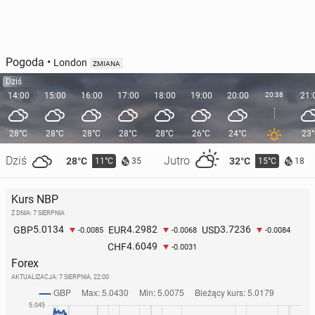
Pogoda
•
London
ZMIANA
Dziś
14:00
15:00
16:00
17:00
18:00
19:00
20:00
20:38
21:
28°C
28°C
28°C
28°C
28°C
26°C
24°C
23
Dziś
Jutro
28°C
32°C
11°C
15°C
35
18
Kurs NBP
Z DNIA: 7 SIERPNIA
5.0134
4.2982
3.7236
GBP
EUR
USD
-0.0085
-0.0068
-0.0084
4.6049
CHF
-0.0031
Forex
AKTUALIZACJA:
7 SIERPNIA, 22:00