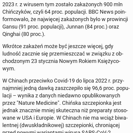
2023 r. z wirusem tym zostało za­ka­żo­nych 900 mln
Chiń­czy­ków, czyli 64 proc. po­pu­la­cji. BBC News po­in­
for­mo­wa­ło, że naj­wię­cej za­ka­żo­nych było w pro­win­cji
Gansu (91 proc. po­pu­la­cji), Junnan (84 proc.) oraz
Qinghai (80 proc.).
Wkrótce zakażeń może być jeszcze więcej, gdy
ludność zacznie się prze­miesz­czać w związku z ob­
cho­dzo­nym 23 stycz­nia Nowym Rokiem Księ­ży­co­
wym.
W Chinach prze­ciw­ko Covid-19 do lipca 2022 r. przy­
naj­mniej jedną dawką za­szcze­pi­ło się 96,6 proc. po­pu­
la­cji – wynika z danych nie­daw­no opu­bli­ko­wa­nych
przez "Nature Me­di­ci­ne". Chińska szcze­pion­ka jest
jednak znacz­nie mniej sku­tecz­na niż pre­pa­ra­ty sto­so­
wa­ne w USA i Europie. W Chinach nie ma wciąż bi­wa­
lent­nej (dwu­skład­ni­ko­wej) szcze­pion­ki, chro­nią­cej
przed nowymi wa­rian­ta­mi wirusa SARS-CoV-2.