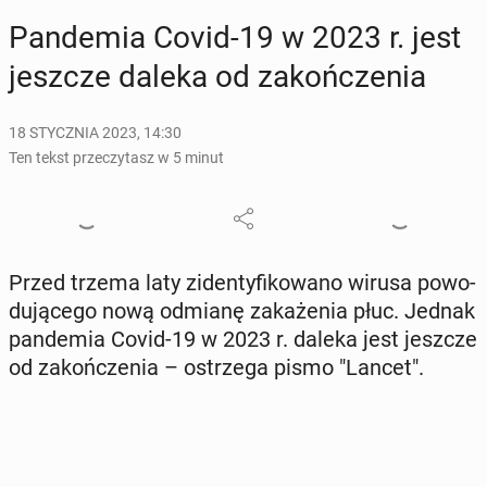
Pan­de­mia Covid-19 w 2023 r. jest
jeszcze daleka od za­koń­cze­nia
18 STYCZNIA 2023, 14:30
Ten tekst przeczytasz w 5 minut
Przed trzema laty zi­den­ty­fi­ko­wa­no wirusa po­wo­
du­ją­ce­go nową odmianę za­ka­że­nia płuc. Jednak
pan­de­mia Covid-19 w 2023 r. daleka jest jeszcze
od za­koń­cze­nia – ostrze­ga pismo "Lancet".