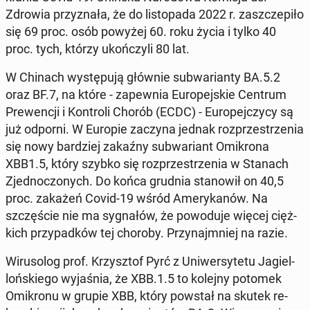
Zdrowia przy­zna­ła, że do li­sto­pa­da 2022 r. za­szcze­pi­ło
się 69 proc. osób powyżej 60. roku życia i tylko 40
proc. tych, którzy ukoń­czy­li 80 lat.
W Chinach wy­stę­pu­ją głównie sub­wa­rian­ty BA.5.2
oraz BF.7, na które - za­pew­nia Eu­ro­pej­skie Centrum
Pre­wen­cji i Kon­tro­li Chorób (ECDC) - Eu­ro­pej­czy­cy są
już odporni. W Europie zaczyna jednak roz­prze­strze­nia
się nowy bar­dziej zakaźny sub­wa­riant Omi­kro­na
XBB1.5, który szybko się roz­prze­strze­nia w Stanach
Zjed­no­czo­nych. Do końca grudnia sta­no­wił on 40,5
proc. zakażeń Covid-19 wśród Ame­ry­ka­nów. Na
szczę­ście nie ma sy­gna­łów, że po­wo­du­je więcej cięż­
kich przy­pad­ków tej choroby. Przy­najm­niej na razie.
Wi­ru­so­log prof. Krzysz­tof Pyrć z Uni­wer­sy­te­tu Ja­giel­
loń­skie­go wy­ja­śnia, że XBB.1.5 to kolejny potomek
Omi­kro­nu w grupie XBB, który powstał na skutek re­