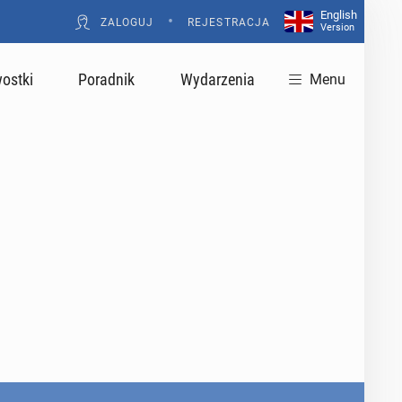
English
•
ZALOGUJ
REJESTRACJA
Version
ostki
Poradnik
Wydarzenia
Menu