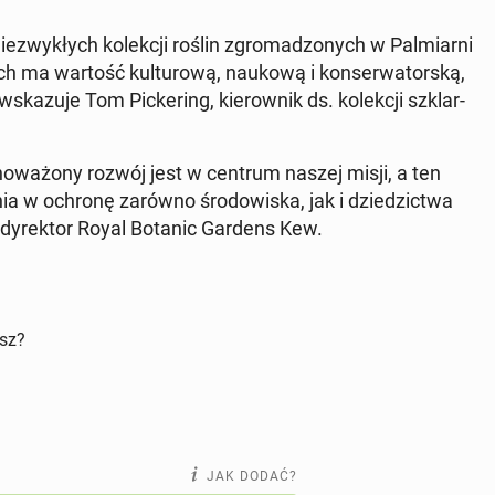
­zwy­kłych ko­lek­cji roślin zgro­ma­dzo­nych w Pal­miar­ni
h ma wartość kul­tu­ro­wą, naukową i kon­ser­wa­tor­ską,
wska­zu­je Tom Pic­ke­ring, kie­row­nik ds. ko­lek­cji szklar­
no­wa­żo­ny rozwój jest w centrum naszej misji, a ten
nia w ochronę zarówno śro­do­wi­ska, jak i dzie­dzic­twa
ll, dy­rek­tor Royal Botanic Gardens Kew.
isz?
JAK DODAĆ?