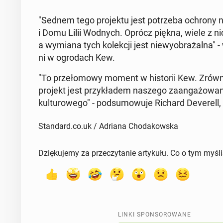
"Sednem tego pro­jek­tu jest po­trze­ba ochrony nie
i Domu Lilii Wodnych. Oprócz piękna, wiele z nic
a wymiana tych ko­lek­cji jest nie­wy­obra­żal­na" - 
ni w ogro­dach Kew.
"To prze­ło­mo­wy moment w hi­sto­rii Kew. Zrów­
projekt jest przy­kła­dem naszego za­an­ga­żo­wa­
kul­tu­ro­we­go" - pod­su­mo­wu­je Richard De­ve­re
Standard.co.uk / Adriana Chodakowska
Dziękujemy za przeczytanie artykułu. Co o tym myśl
LINKI SPONSOROWANE