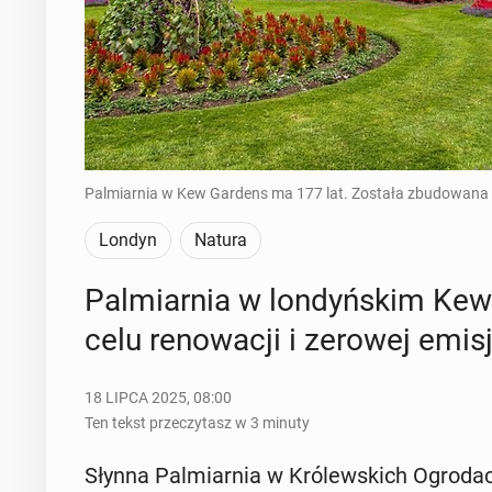
Palmiarnia w Kew Gardens ma 177 lat. Została zbudowana w
Londyn
Natura
Pal­miar­nia w lon­dyń­skim Kew 
celu re­no­wa­cji i zerowej emisj
18 LIPCA 2025, 08:00
Ten tekst przeczytasz w 3 minuty
Słynna Pal­miar­nia w Kró­lew­skich Ogro­dac