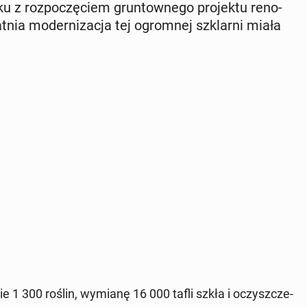
z roz­po­czę­ciem grun­tow­ne­go pro­jek­tu re­no­
t­nia mo­der­ni­za­cja tej ogrom­nej szklar­ni miała
e­nie 1 300 roślin, wymianę 16 000 tafli szkła i oczysz­cze­