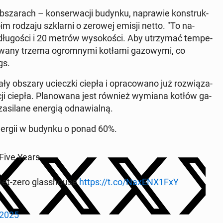
b­sza­rach – kon­ser­wa­cji budynku, na­pra­wie kon­struk­
woim rodzaju szklar­ni o zerowej emisji netto. "To na­
go­ści i 20 metrów wy­so­ko­ści. Aby utrzy­mać tem­pe­
­wa­ny trzema ogrom­ny­mi kotłami ga­zo­wy­mi, co
gs.
a­ły obszary uciecz­ki ciepła i opra­co­wa­no już roz­wią­za­
­cji ciepła. Pla­no­wa­na jest również wymiana kotłów ga­
si­la­ne energią od­na­wial­ną.
 energii w budynku o ponad 60%.
 Five Years
 net-zero glas­sho­use
https://t.co/NaxENX1FxY
 2025