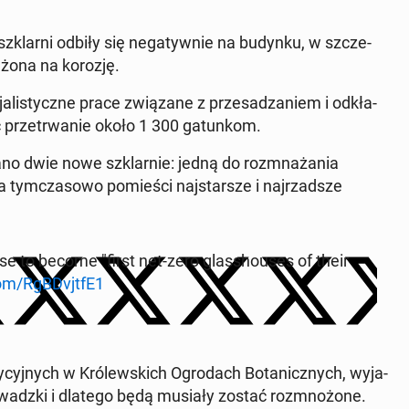
szklar­ni odbiły się ne­ga­tyw­nie na budynku, w szcze­
ra­żo­na na korozję.
­li­stycz­ne prace zwią­za­ne z prze­sa­dza­niem i od­kła­
ć prze­trwa­nie około 1 300 ga­tun­kom.
no dwie nowe szklar­nie: jedną do roz­mna­ża­nia
 tym­cza­so­wo po­mie­ści naj­star­sze i naj­rzad­sze
se to become "first net-zero glas­sho­uses of their
om/RgB­Dvjt­fE1
y­cyj­nych w Kró­lew­skich Ogro­dach Bo­ta­nicz­nych, wy­ja­
ro­wadz­ki i dlatego będą musiały zostać roz­mno­żo­ne.