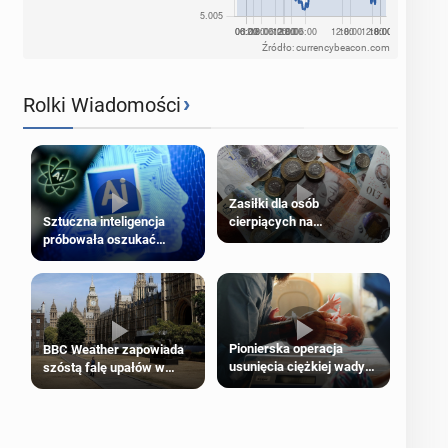
Źródło: currencybeacon.com
›
Rolki Wiadomości
Zasiłki dla osób
cierpiących na
Sztuczna inteligencja
schorzenia psychiczne
próbowała oszukać
człowieka
Pionierska operacja
BBC Weather zapowiada
usunięcia ciężkiej wady
szóstą falę upałów w
wrodzonej płodu w łonie
Londynie
matki