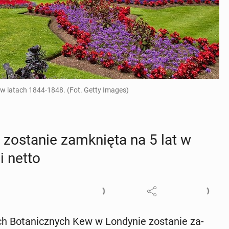
 latach 1844-1848. (Fot. Getty Images)
zo­sta­nie za­mknię­ta na 5 lat w
i netto
h Bo­ta­nicz­nych Kew w Lon­dy­nie zo­sta­nie za­