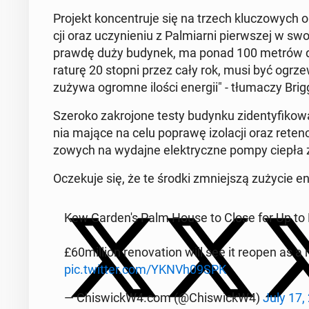
Projekt kon­cen­tru­je się na trzech klu­czo­wych o
cji oraz uczy­nie­niu z Pal­miar­ni pierw­szej w s
praw­dę duży budynek, ma ponad 100 metrów dłu­
ra­tu­rę 20 stopni przez cały rok, musi być ogrze
zużywa ogromne ilości energii" - tłu­ma­czy Brig
Szeroko za­kro­jo­ne testy budynku zi­den­ty­fi­ko­w
nia mające na celu poprawę izo­la­cji oraz re­ten
zo­wych na wydajne elek­trycz­ne pompy ciepła za­
Ocze­ku­je się, że te środki zmniej­szą zużycie
Kew Gar­de­n's Palm House to Close for Up to
£60million re­no­va­tion will see it reopen as a
pic.twitter.com/YKNVh09SPK
— Chi­swickW4.com (@Chi­swickW4)
July 17,