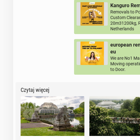
Kanguro Remo
Removals to Po
Custom Clearan
20m31200kg, R
Netherlands
european rem
eu
We are No1 Man
Moving operati
to Door.
Czytaj więcej