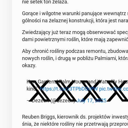
nie setek ton żelaza.
Gorące i wil­got­ne warunki pa­nu­ją­ce we­wnątrz 
gól­no­ści na że­la­znej kon­struk­cji, która jest na­
Zwie­dza­ją­cy już teraz mogą ob­ser­wo­wać spe­cja
da­mi po­wietrz­ny­mi roślin, które mają za­pew­ni
Aby chronić rośliny podczas remontu, zbu­do­wa­
nowych roślin, i drugą w pobliżu Pal­miar­ni, która
okazy.
Kew Gar­den­s' Palm House and Wa­ter­li­ly Hou
kind":
https://t.co/z3TPbD0cPW
pic.twitter.c
— Dezeen (@dezeen)
July 17, 2025
Reuben Briggs, kie­row­nik ds. pro­jek­tów in­we­st
śnia, że nie­któ­re rośliny nie prze­trwa­ją prze­p