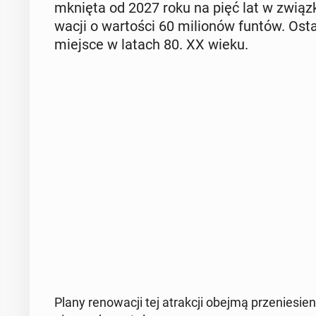
mknię­ta od 2027 roku na pięć lat w związku 
wa­cji o war­to­ści 60 mi­lio­nów funtów. Osta
miejsce w latach 80. XX wieku.
Plany re­no­wa­cji tej atrak­cji obejmą prze­nie­si