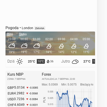
Pogoda
•
London
ZMIANA
Dziś
Jutro
23:00
00:00
01:00
02:00
03:00
04:00
05:00
05:35
19°C
19°C
17°C
16°C
14°C
12°C
11°C
Dziś
Jutro
25°C
27°C
10°C
11°C
36
Kurs NBP
Forex
Z DNIA: 7 SIERPNIA
AKTUALIZACJA:
7 SIERPNIA, 22:00
5.0134
GBP
-0.0085
4.2982
EUR
-0.0068
3.7236
USD
-0.0084
4.6049
CHF
-0.0031