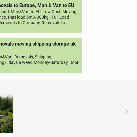
vals to Europe, Man & Van to EU
land, Man&Van to EU, Low Cost, Moving,
ce. Part load 5m3/300kg - Full Load
emovals to Germany, Removals to
ovals moving shipping storage uk-
&Van, Removals, Shipping,
ng 6 days a week, Monday-Saturday, Door