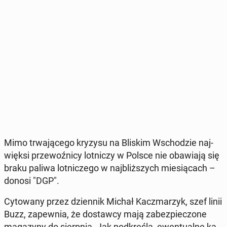
Mimo trwa­ją­ce­go kryzysu na Bliskim Wscho­dzie naj­
więk­si prze­woź­ni­cy lot­ni­czy w Polsce nie oba­wia­ją się
braku paliwa lot­ni­cze­go w naj­bliż­szych mie­sią­cach –
donosi "DGP".
Cy­to­wa­ny przez dzien­nik Michał Kacz­ma­rzyk, szef linii
Buzz, za­pew­nia, że do­staw­cy mają za­bez­pie­czo­ne
ma­ga­zy­ny do sierp­nia. Jak pod­kre­śla, ewen­tu­al­ne ka­