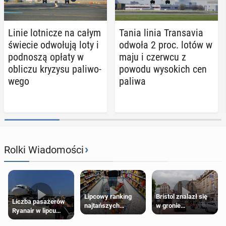
Linie lot­ni­cze na całym
Tania linia Trans­avia
świecie od­wo­łu­ją loty i
odwoła 2 proc. lotów w
pod­no­szą opłaty w
maju i czerwcu z
obliczu kryzysu pa­li­wo­
powodu wy­so­kich cen
we­go
paliwa
›
Rolki Wiadomości
Lipcowy ranking
Bristol znalazł się
Liczba pasażerów
najtańszych
w gronie
Ryanair w lipcu
supermarketów
najlepszych
pobiła rekord
kierunków podróży