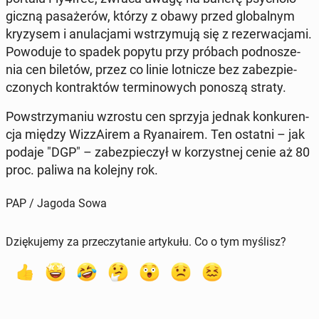
gicz­ną pa­sa­że­rów, którzy z obawy przed glo­bal­nym
kry­zy­sem i anu­la­cja­mi wstrzy­mu­ją się z re­zer­wa­cja­mi.
Po­wo­du­je to spadek popytu przy próbach pod­no­sze­
nia cen biletów, przez co linie lot­ni­cze bez za­bez­pie­
czo­nych kon­trak­tów ter­mi­no­wych ponoszą straty.
Po­wstrzy­ma­niu wzrostu cen sprzyja jednak kon­ku­ren­
cja między Wiz­zA­irem a Ry­ana­irem. Ten ostatni – jak
podaje "DGP" – za­bez­pie­czył w ko­rzyst­nej cenie aż 80
proc. paliwa na kolejny rok.
PAP / Jagoda Sowa
Dziękujemy za przeczytanie artykułu. Co o tym myślisz?