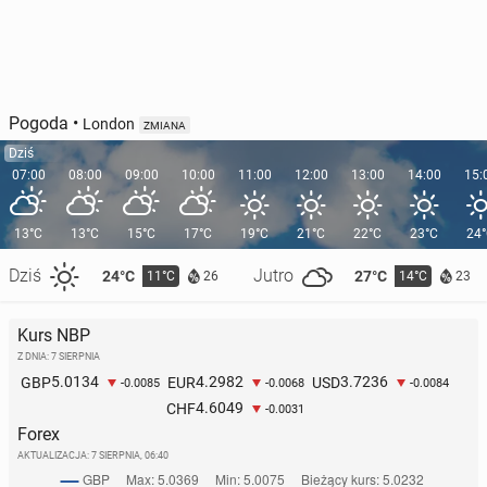
Pogoda
•
London
ZMIANA
Dziś
07:00
08:00
09:00
10:00
11:00
12:00
13:00
14:00
15:
13°C
13°C
15°C
17°C
19°C
21°C
22°C
23°C
24
Dziś
Jutro
24°C
27°C
11°C
14°C
26
23
Kurs NBP
Z DNIA: 7 SIERPNIA
5.0134
4.2982
3.7236
GBP
EUR
USD
-0.0085
-0.0068
-0.0084
4.6049
CHF
-0.0031
Forex
AKTUALIZACJA:
7 SIERPNIA, 06:40