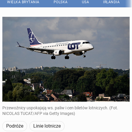
WIELKA BRYTANIA
POLSKA
USA
IRLANDIA
Przewoźnicy uspokajają ws. paliw i cen biletów lotniczych. (Fot.
NICOLAS TUCAT/AFP via Getty Images)
Podróże
Linie lotnicze