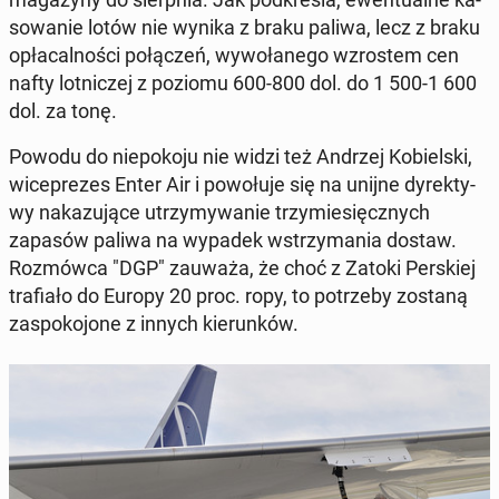
so­wa­nie lotów nie wynika z braku paliwa, lecz z braku
opła­cal­no­ści po­łą­czeń, wy­wo­ła­ne­go wzro­stem cen
nafty lot­ni­czej z poziomu 600-800 dol. do 1 500-1 600
dol. za tonę.
Powodu do nie­po­ko­ju nie widzi też Andrzej Ko­biel­ski,
wi­ce­pre­zes Enter Air i po­wo­łu­je się na unijne dy­rek­ty­
wy na­ka­zu­ją­ce utrzy­my­wa­nie trzy­mie­sięcz­nych
zapasów paliwa na wypadek wstrzy­ma­nia dostaw.
Roz­mów­ca "DGP" zauważa, że choć z Zatoki Per­skiej
tra­fia­ło do Europy 20 proc. ropy, to po­trze­by zostaną
za­spo­ko­jo­ne z innych kie­run­ków.