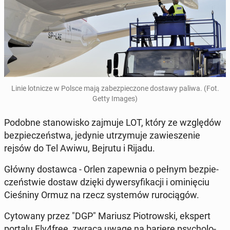
Linie lot­ni­cze w Polsce mają za­bez­pie­czo­ne dostawy paliwa. (Fot.
Getty Images)
Podobne sta­no­wi­sko zajmuje LOT, który ze wzglę­dów
bez­pie­czeń­stwa, jedynie utrzy­mu­je za­wie­sze­nie
rejsów do Tel Awiwu, Bejrutu i Rijadu.
Główny do­staw­ca - Orlen za­pew­nia o pełnym bez­pie­
czeń­stwie dostaw dzięki dy­wer­sy­fi­ka­cji i omi­nię­ciu
Cie­śni­ny Ormuz na rzecz sys­te­mów ru­ro­cią­gów.
Cy­to­wa­ny przez "DGP" Mariusz Pio­trow­ski, ekspert
portalu Fly4free, zwraca uwagę na barierę psy­cho­lo­