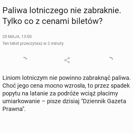
Paliwa lot­ni­cze­go nie za­brak­nie.
Tylko co z cenami biletów?
20 MAJA, 13:00
Ten tekst przeczytasz w 2 minuty
Liniom lot­ni­czym nie powinno za­brak­nąć paliwa.
Choć jego cena mocno wzrosła, to przez spadek
popytu na latanie za podróże wciąż płacimy
umiar­ko­wa­nie – pisze dzisiaj "Dzien­nik Gazeta
Prawna".