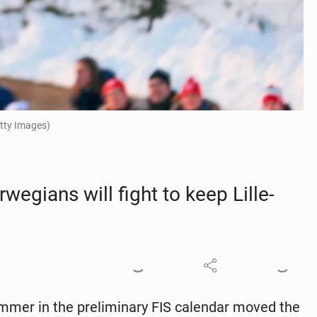
etty Images)
e­gians will fight to keep Lille­
­mer in the pre­lim­i­nary FIS cal­en­dar moved the