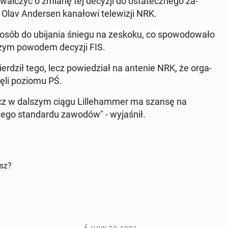
walczyć o zmianę tej decyzji do os­tate­cznego za­
 Olav An­der­sen kanałowi telewiz­ji NRK.
 osób do ubi­ja­nia śniegu na zeskoku, co spowodowało
jszym powodem decyzji FIS.
rdz­ił tego, lecz powiedzi­ał na antenie NRK, że or­ga­
nęli poziomu PŚ.
ecz w dalszym ciągu Lille­ham­mer ma szansę na
o stan­dar­du zawodów" - wy­jaśnił.
isz?