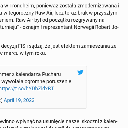
a w Trond­heim, ponieważ została zmod­ern­i­zowana i
 w tegoroczny Raw Air, lecz teraz brak w przyszłym
e­niem. Raw Air był od początku roz­gry­wany na
turnieju" - oz­na­jmił reprezen­tant Nor­wegii Robert Jo­
decyzji FIS i sądzą, że jest efektem za­miesza­nia ze
w marcu w tym roku.
am­mer z kalen­darza Pucharu
 wywołała ogromne porusze­nie
https://t.co/hY­D­hZidxBT
t)
April 19, 2023
powinno wpłynąć na usunię­cie naszej skoczni z kalen­