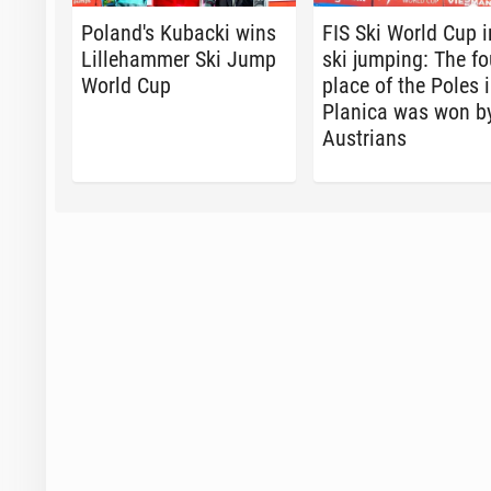
Poland's Kubacki wins
FIS Ski World Cup i
Lille­ham­mer Ski Jump
ski jumping: The fo
World Cup
place of the Poles 
Planica was won by
Aus­tri­ans