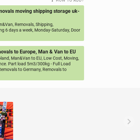
HOW TO ADD?
ovals moving shipping storage uk-
&Van, Removals, Shipping,
ng 6 days a week, Monday-Saturday, Door
vals to Europe, Man & Van to EU
land, Man&Van to EU, Low Cost, Moving,
ce. Part load 5m3/300kg - Full Load
emovals to Germany, Removals to