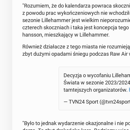
"Rozu­miem, że do kalen­darza powraca skocz­ni
z powodu prac wykończeniowych nie wchodz­iła
sezonie Lille­ham­mer jest wielkim nieporozu­mi
czterech skocz­ni­ach i taka jest kon­cepc­ja tego 
hans­son, mieszka­ją­cy w Lille­ham­mer.
Również dzi­ałacze z tego miasta nie rozu­mieją 
zbyt dużymi opadami śniegu podczas Raw Air 
Decyzja o wyco­fa­niu Lille­h
Świata w sezonie 2023/2024
tamte­jszych or­ga­ni­za­torów.
— TVN24 Sport (@tvn24spor
"Było to jednak wydarze­nie okazjon­alne i nie 