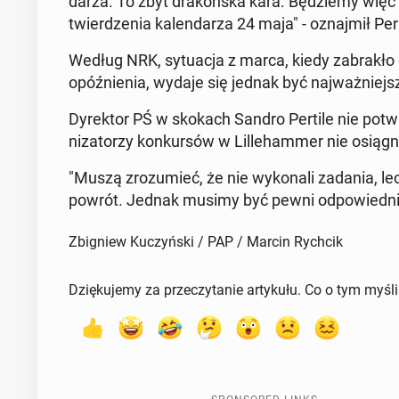
darza. To zbyt drakońs­ka kara. Będziemy więc 
twierdzenia kalen­darza 24 maja" - oz­na­jmił Per
Według NRK, sytu­ac­ja z marca, kiedy zabrakło
opóźnienia, wydaje się jednak być na­jważnie
Dyrek­tor PŚ w skokach Sandro Pertile nie potwie
ni­za­torzy konkursów w Lille­ham­mer nie os­iąg
"Muszą zrozu­mieć, że nie wykon­ali zadania, l
powrót. Jednak musimy być pewni odpowied­nieg
Zbigniew Kuczyński / PAP / Marcin Rychcik
Dziękujemy za przeczytanie artykułu. Co o tym myśl