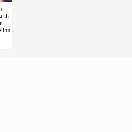
n
urth
in
 the