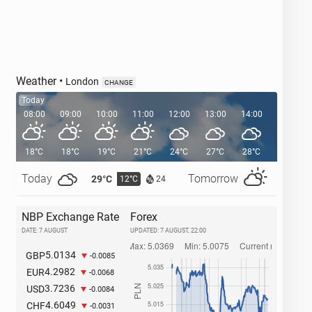
Weather
•
London
CHANGE
Today
08:00
09:00
10:00
11:00
12:00
13:00
14:00
15:00
18°C
18°C
19°C
21°C
24°C
27°C
28°C
29°C
Today
Tomorrow
29°C
32°C
12°C
1
24
NBP Exchange Rate
Forex
DATE: 7 AUGUST
UPDATED:
7 AUGUST, 22:00
5.0134
GBP
-0.0085
4.2982
EUR
-0.0068
3.7236
USD
-0.0084
4.6049
CHF
-0.0031