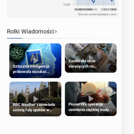
Source: currencybeacon.com
›
Rolki Wiadomości
Zasiłki dla osób
cierpiących na
Sztuczna inteligencja
schorzenia psychiczne
próbowała oszukać
człowieka
Pionierska operacja
BBC Weather zapowiada
usunięcia ciężkiej wady
szóstą falę upałów w
wrodzonej płodu w łonie
Londynie
matki