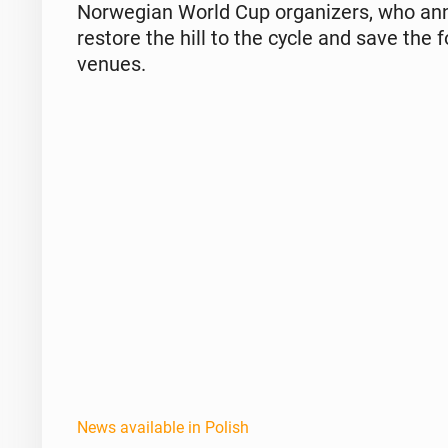
Nor­we­gian World Cup or­ga­niz­ers, who an
restore the hill to the cycle and save the 
venues.
News available in Polish