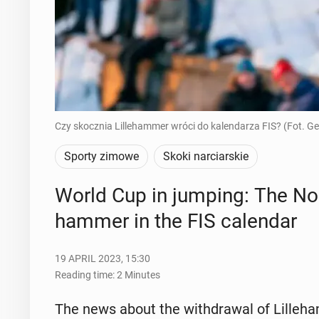
Czy skocznia Lillehammer wróci do kalendarza FIS? (Fot. G
Sporty zimowe
Skoki narciarskie
World Cup in jumping: The Nor­w
ham­mer in the FIS cal­en­dar
19 APRIL 2023, 15:30
Reading time: 2 Minutes
The news about the with­draw­al of Lille­ham