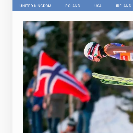
UNITED KINGDOM
POLAND
USA
IRELAND