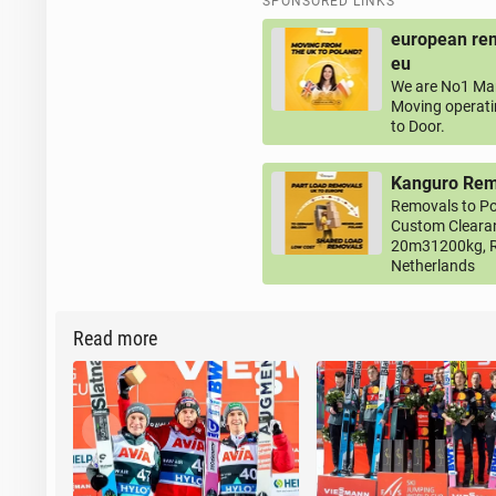
SPONSORED LINKS
european rem
eu
We are No1 Man
Moving operati
to Door.
Kanguro Remo
Removals to Po
Custom Clearan
20m31200kg, R
Netherlands
Read more