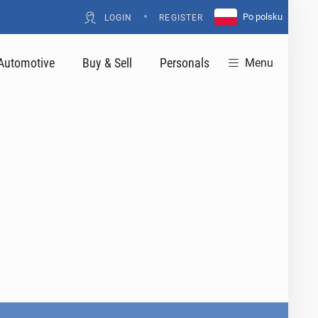
•
Po polsku
LOGIN
REGISTER
Automotive
Buy & Sell
Personals
Menu