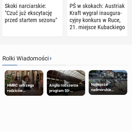
Skoki nar­ciar­skie:
PŚ w skokach: Au­striak
"Czuć już eks­cy­ta­cję
Kraft wygrał in­au­gu­ra­
przed startem sezonu"
cyj­ny konkurs w Ruce,
21. miejsce Ku­bac­kie­go
›
Rolki Wiadomości
Najlepsze
HMRC ostrzega
Anglia rozszerza
nadmorskie
rodziców
program 50-
miasteczko blisko
pobierających Child
procentowych
Londynu
Benefit. Mogą być
zniżek kolejowych
zobowiązani do
na 18-latków
zwrotu zasiłku