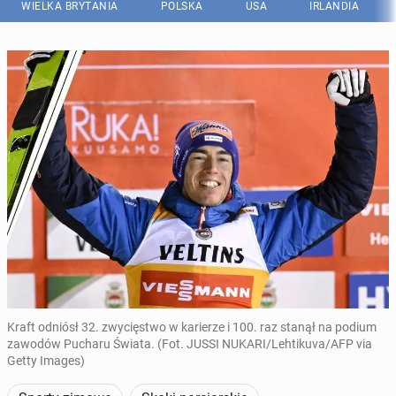
WIELKA BRYTANIA
POLSKA
USA
IRLANDIA
Kraft odniósł 32. zwycięstwo w karierze i 100. raz stanął na podium
zawodów Pucharu Świata. (Fot. JUSSI NUKARI/Lehtikuva/AFP via
Getty Images)