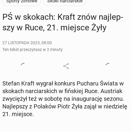
Sporty zimowe
Skoki narciarskie
PŚ w skokach: Kraft znów naj­lep­
szy w Ruce, 21. miejsce Żyły
27 LISTOPADA 2023, 08:00
Ten tekst przeczytasz w 2 minuty
Stefan Kraft wygrał konkurs Pucharu Świata w
skokach nar­ciar­skich w fiń­skiej Ruce. Au­striak
zwy­cię­żył też w sobotę na in­au­gu­ra­cję sezonu.
Naj­lep­szy z Polaków Piotr Żyła zajął w nie­dzie­lę
21. miejsce.