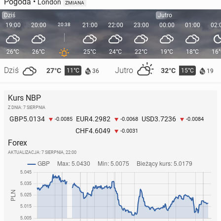
Pogoda
•
London
ZMIANA
Dziś
Jutro
19:00
20:00
20:38
21:00
22:00
23:00
00:00
01:00
02:
26°C
26°C
25°C
24°C
22°C
19°C
18°C
16
Dziś
Jutro
27°C
32°C
11°C
15°C
36
19
Kurs NBP
Z DNIA: 7 SIERPNIA
5.0134
4.2982
3.7236
GBP
EUR
USD
-0.0085
-0.0068
-0.0084
4.6049
CHF
-0.0031
Forex
AKTUALIZACJA:
7 SIERPNIA, 22:00