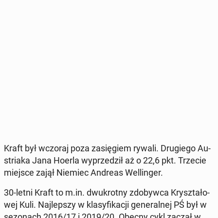
Kraft był wczoraj poza za­się­giem rywali. Dru­gie­go Au­
stria­ka Jana Hoerla wy­prze­dził aż o 22,6 pkt. Trzecie
miejsce zajął Niemiec Andreas Wel­lin­ger.
30-letni Kraft to m.in. dwu­krot­ny zdo­byw­ca Krysz­ta­ło­
wej Kuli. Naj­lep­szy w kla­sy­fi­ka­cji ge­ne­ral­nej PŚ był w
se­zo­nach 2016/17 i 2019/20. Obecny cykl zaczął w