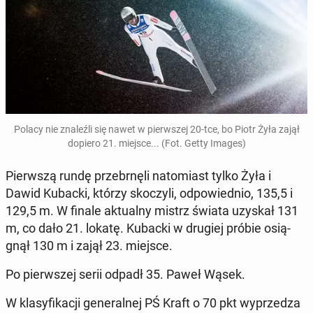
Polacy nie zna­leź­li się nawet w pierw­szej 20-tce, bo Piotr Żyła zajął
dopiero 21. miejsce... (Fot. Getty Images)
Pierw­szą rundę prze­brnę­li na­to­miast tylko Żyła i
Dawid Kubacki, którzy sko­czy­li, od­po­wied­nio, 135,5 i
129,5 m. W finale ak­tu­al­ny mistrz świata uzyskał 131
m, co dało 21. lokatę. Kubacki w drugiej próbie osią­
gnął 130 m i zajął 23. miejsce.
Po pierw­szej serii odpadł 35. Paweł Wąsek.
W kla­sy­fi­ka­cji ge­ne­ral­nej PŚ Kraft o 70 pkt wy­prze­dza