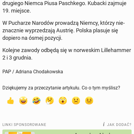
dru­gie­go Niemca Piusa Pas­ch­ke­go. Kubacki zajmuje
19. miejsce.
W Pu­cha­rze Narodów pro­wa­dzą Niemcy, którzy nie­
znacz­nie wy­prze­dza­ją Austrię. Polska plasuje się
dopiero na ósmej pozycji.
Kolejne zawody odbędą się w nor­we­skim Lil­le­ham­mer
2 i 3 grudnia.
PAP / Adriana Chodakowska
Dziękujemy za przeczytanie artykułu. Co o tym myślisz?
LINKI SPONSOROWANE
JAK DODAĆ?