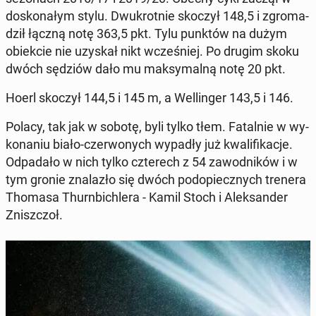
do­sko­na­łym stylu. Dwu­krot­nie skoczył 148,5 i zgro­ma­
dził łączną notę 363,5 pkt. Tylu punktów na dużym
obiek­cie nie uzyskał nikt wcze­śniej. Po drugim skoku
dwóch sędziów dało mu mak­sy­mal­ną notę 20 pkt.
Hoerl skoczył 144,5 i 145 m, a Wel­lin­ger 143,5 i 146.
Polacy, tak jak w sobotę, byli tylko tłem. Fa­tal­nie w wy­
ko­na­niu biało-czer­wo­nych wypadły już kwa­li­fi­ka­cje.
Od­pa­da­ło w nich tylko czte­rech z 54 za­wod­ni­ków i w
tym gronie zna­la­zło się dwóch pod­opiecz­nych trenera
Thomasa Thurn­bi­chle­ra - Kamil Stoch i Alek­san­der
Znisz­czoł.