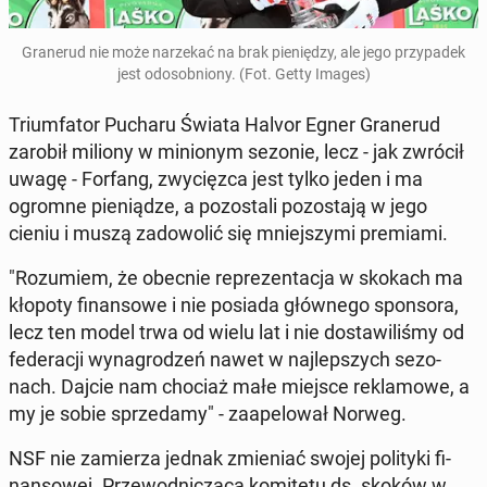
Gra­ne­rud nie może na­rze­kać na brak pie­nię­dzy, ale jego przy­pa­dek
jest od­osob­nio­ny. (Fot. Getty Images)
Trium­fa­tor Pucharu Świata Halvor Egner Gra­ne­rud
zarobił miliony w mi­nio­nym sezonie, lecz - jak zwrócił
uwagę - Forfang, zwy­cięz­ca jest tylko jeden i ma
ogromne pie­nią­dze, a po­zo­sta­li po­zo­sta­ją w jego
cieniu i muszą za­do­wo­lić się mniej­szy­mi pre­mia­mi.
"Ro­zu­miem, że obecnie re­pre­zen­ta­cja w skokach ma
kłopoty fi­nan­so­we i nie posiada głów­ne­go spon­so­ra,
lecz ten model trwa od wielu lat i nie do­sta­wi­li­śmy od
fe­de­ra­cji wy­na­gro­dzeń nawet w naj­lep­szych se­zo­
nach. Dajcie nam chociaż małe miejsce re­kla­mo­we, a
my je sobie sprze­da­my" - za­ape­lo­wał Norweg.
NSF nie za­mie­rza jednak zmie­niać swojej po­li­ty­ki fi­
nan­so­wej. Prze­wod­ni­czą­ca ko­mi­te­tu ds. skoków w