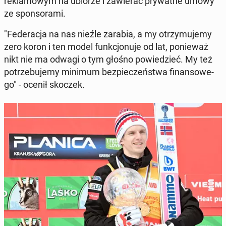
re­kla­mo­wym na ubiorze i za­wie­rać pry­wat­ne umowy
ze spon­so­ra­mi.
"Fe­de­ra­cja na nas nieźle zarabia, a my otrzy­mu­je­my
zero koron i ten model funk­cjo­nu­je od lat, po­nie­waż
nikt nie ma odwagi o tym głośno po­wie­dzieć. My też
po­trze­bu­je­my minimum bez­pie­czeń­stwa fi­nan­so­we­
go" - ocenił skoczek.