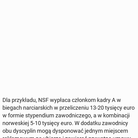
Dla przy­kła­du, NSF wypłaca człon­kom kadry A w
biegach nar­ciar­skich w prze­li­cze­niu 13-20 tysięcy euro
w formie sty­pen­dium za­wod­ni­cze­go, a w kom­bi­na­cji
nor­we­skiej 5-10 tysięcy euro. W dodatku za­wod­ni­cy
obu dys­cy­plin mogą dys­po­no­wać jednym miej­scem