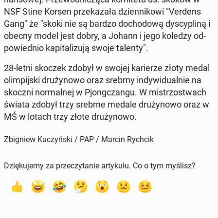
NSF Stine Korsen prze­ka­za­ła dzien­ni­ko­wi "Verdens
Gang" że "skoki nie są bardzo do­cho­do­wą dys­cy­pli­ną i
obecny model jest dobry, a Johann i jego koledzy od­
po­wied­nio ka­pi­ta­li­zu­ją swoje talenty".
28-letni skoczek zdobył w swojej ka­rie­rze złoty medal
olim­pij­ski dru­ży­no­wo oraz srebrny in­dy­wi­du­al­nie na
skoczni nor­mal­nej w Pjong­czan­gu. W mi­strzo­stwach
świata zdobył trzy srebrne medale dru­ży­no­wo oraz w
MŚ w lotach trzy złote dru­ży­no­wo.
Zbigniew Kuczyński / PAP / Marcin Rychcik
Dziękujemy za przeczytanie artykułu. Co o tym myślisz?