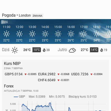
Pogoda
•
London
ZMIANA
Dziś
11:00
12:00
13:00
14:00
15:00
16:00
17:00
18:00
19:
22°C
22°C
22°C
23°C
25°C
26°C
25°C
24°C
22
Dziś
Jutro
26°C
27°C
10°C
14°C
38
19
Kurs NBP
Z DNIA: 7 SIERPNIA
5.0134
4.2982
3.7236
GBP
EUR
USD
-0.0085
-0.0068
-0.0084
4.6049
CHF
-0.0031
Forex
AKTUALIZACJA:
7 SIERPNIA, 10:30