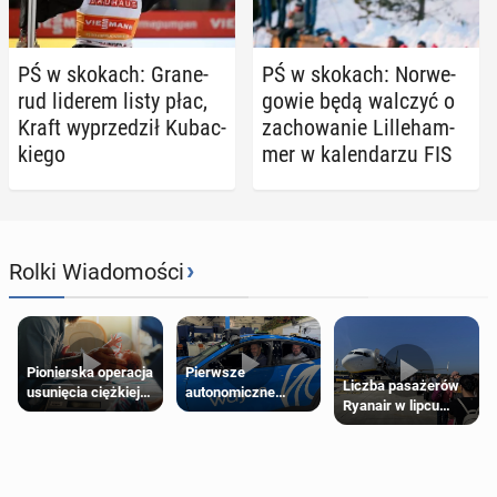
PŚ w skokach: Gra­ne­
PŚ w skokach: Nor­we­
rud liderem listy płac,
go­wie będą walczyć o
Kraft wy­prze­dził Ku­bac­
za­cho­wa­nie Lil­le­ham­
kie­go
mer w ka­len­da­rzu FIS
›
Rolki Wiadomości
Pierwsze
Pionierska operacja
Liczba pasażerów
autonomiczne
usunięcia ciężkiej
Ryanair w lipcu
Ubery pojawią się
wady wrodzonej
pobiła rekord
w Londynie jeszcze
płodu w łonie matki
tego lata