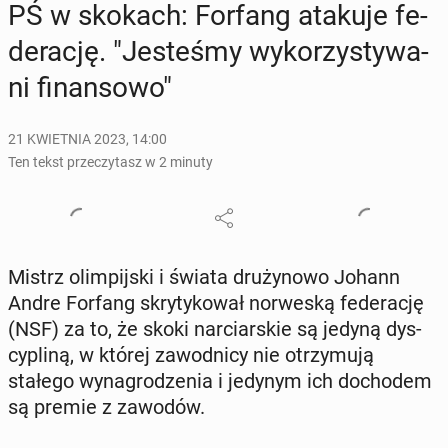
PŚ w skokach: Forfang atakuje fe­
de­ra­cję. "Je­ste­śmy wy­ko­rzy­sty­wa­
ni fi­nan­so­wo"
21 KWIETNIA 2023, 14:00
Ten tekst przeczytasz w 2 minuty
Mistrz olim­pij­ski i świata dru­ży­no­wo Johann
Andre Forfang skry­ty­ko­wał nor­we­ską fe­de­ra­cję
(NSF) za to, że skoki nar­ciar­skie są jedyną dys­
cy­pli­ną, w której za­wod­ni­cy nie otrzy­mu­ją
stałego wy­na­gro­dze­nia i jedynym ich do­cho­dem
są premie z zawodów.