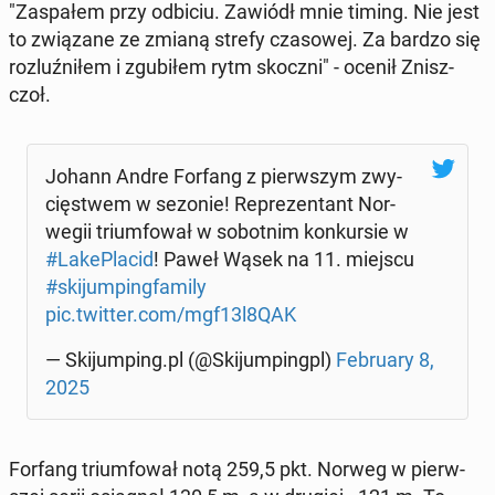
"Za­spa­łem przy odbiciu. Zawiódł mnie timing. Nie jest
to zwią­za­ne ze zmianą strefy cza­so­wej. Za bardzo się
roz­luź­ni­łem i zgu­bi­łem rytm skoczni" - ocenił Znisz­
czoł.
Johann Andre Forfang z pierw­szym zwy­
cię­stwem w sezonie! Re­pre­zen­tant Nor­
we­gii trium­fo­wał w so­bot­nim kon­kur­sie w
#La­ke­Pla­cid
! Paweł Wąsek na 11. miejscu
#ski­jum­ping­fa­mi­ly
pic.twitter.com/mgf13l8QAK
— Ski­jum­ping.pl (@Ski­jum­pingpl)
Fe­bru­ary 8,
2025
Forfang trium­fo­wał notą 259,5 pkt. Norweg w pierw­