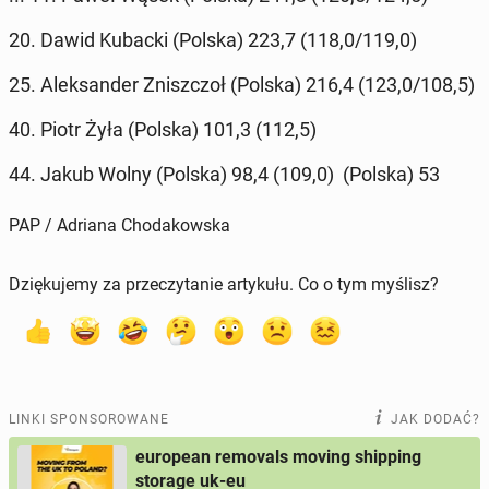
20. Dawid Kubacki (Polska) 223,7 (118,0/119,0)
25. Alek­san­der Znisz­czoł (Polska) 216,4 (123,0/108,5)
40. Piotr Żyła (Polska) 101,3 (112,5)
44. Jakub Wolny (Polska) 98,4 (109,0) (Polska) 53
PAP / Adriana Chodakowska
Dziękujemy za przeczytanie artykułu. Co o tym myślisz?
LINKI SPONSOROWANE
JAK DODAĆ?
european removals moving shipping
storage uk-eu