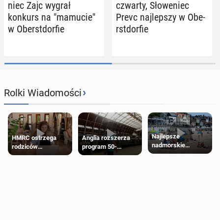
niec Zajc wygrał
czwarty, Sło­we­niec
konkurs na "mamucie"
Prevc naj­lep­szy w Obe­
w Obe­rst­dor­fie
rst­dor­fie
›
Rolki Wiadomości
Najlepsze
HMRC ostrzega
Anglia rozszerza
nadmorskie
rodziców
program 50-
miasteczko blisko
pobierających Child
procentowych
Londynu
Benefit. Mogą być
zniżek kolejowych
zobowiązani do
na 18-latków
zwrotu zasiłku