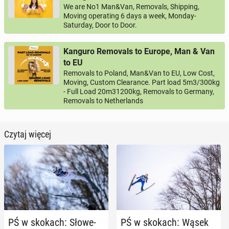
We are No1 Man&Van, Removals, Shipping,
Moving operating 6 days a week, Monday-
Saturday, Door to Door.
Kanguro Removals to Europe, Man & Van
to EU
Removals to Poland, Man&Van to EU, Low Cost,
Moving, Custom Clearance. Part load 5m3/300kg
- Full Load 20m31200kg, Removals to Germany,
Removals to Netherlands
Czytaj więcej
PŚ w skokach: Sło­we­
PŚ w skokach: Wąsek