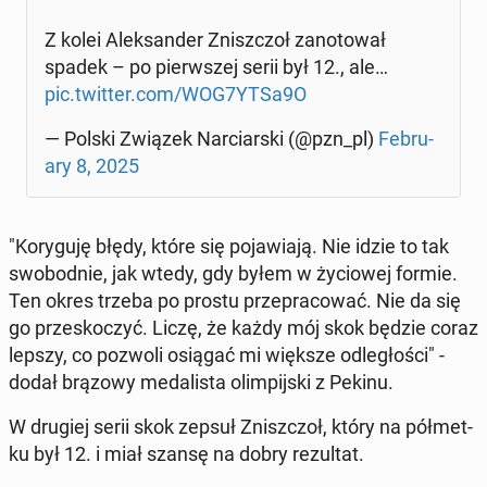
Z kolei Alek­san­der Znisz­czoł za­no­to­wał
spadek – po pierw­szej serii był 12., ale…
pic.twitter.com/WOG7YTSa9O
— Polski Związek Nar­ciar­ski (@pzn_pl)
Fe­bru­
ary 8, 2025
"Ko­ry­gu­ję błędy, które się po­ja­wia­ją. Nie idzie to tak
swo­bod­nie, jak wtedy, gdy byłem w ży­cio­wej formie.
Ten okres trzeba po prostu prze­pra­co­wać. Nie da się
go prze­sko­czyć. Liczę, że każdy mój skok będzie coraz
lepszy, co pozwoli osiągać mi większe od­le­gło­ści" -
dodał brązowy me­da­li­sta olim­pij­ski z Pekinu.
W drugiej serii skok zepsuł Znisz­czoł, który na pół­met­
ku był 12. i miał szansę na dobry re­zul­tat.