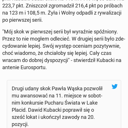
223,7 pkt. Znisz­czoł zgro­ma­dził 216,4 pkt po próbach
na 123 m i 108,5 m. Żyła i Wolny odpadli z ry­wa­li­za­cji
po pierw­szej serii.
"Mój skok w pierw­szej serii był wy­raź­nie spóź­nio­ny.
Przez to nie mogłem od­le­cieć. W drugiej serii było zde­
cy­do­wa­nie lepiej. Swój występ oceniam po­zy­tyw­nie,
choć wiadomo, że chcia­ło­by się lepiej. Cały czas
wracam do dobrej dys­po­zy­cji" - stwier­dził Kubacki na
antenie Eu­ro­spor­tu.
Drugi udany skok Pawła Wąska po­zwo­lił
mu awan­so­wać na 11. miejsce w so­bot­
nim kon­kur­sie Pucharu Świata w Lake
Placid. Dawid Kubacki po­pra­wił się o
sześć lokat i ukoń­czył zawody na 20.
pozycji.