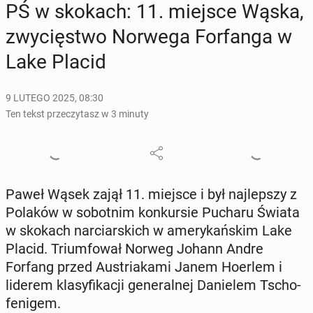
PŚ w skokach: 11. miejsce Wąska,
zwy­cię­stwo Norwega For­fan­ga w
Lake Placid
9 LUTEGO 2025, 08:30
Ten tekst przeczytasz w 3 minuty
Paweł Wąsek zajął 11. miejsce i był naj­lep­szy z
Polaków w so­bot­nim kon­kur­sie Pucharu Świata
w skokach nar­ciar­skich w ame­ry­kań­skim Lake
Placid. Trium­fo­wał Norweg Johann Andre
Forfang przed Au­stria­ka­mi Janem Hoerlem i
liderem kla­sy­fi­ka­cji ge­ne­ral­nej Da­nie­lem Tscho­
fe­ni­gem.