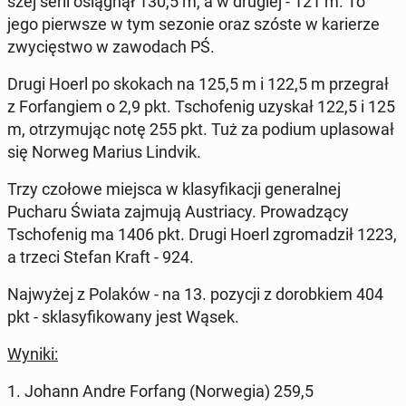
szej serii osią­gnął 130,5 m, a w drugiej - 121 m. To
jego pierw­sze w tym sezonie oraz szóste w ka­rie­rze
zwy­cię­stwo w za­wo­dach PŚ.
Drugi Hoerl po skokach na 125,5 m i 122,5 m prze­grał
z For­fan­giem o 2,9 pkt. Tscho­fe­nig uzyskał 122,5 i 125
m, otrzy­mu­jąc notę 255 pkt. Tuż za podium upla­so­wał
się Norweg Marius Lindvik.
Trzy czołowe miejsca w kla­sy­fi­ka­cji ge­ne­ral­nej
Pucharu Świata zajmują Au­stria­cy. Pro­wa­dzą­cy
Tscho­fe­nig ma 1406 pkt. Drugi Hoerl zgro­ma­dził 1223,
a trzeci Stefan Kraft - 924.
Naj­wy­żej z Polaków - na 13. pozycji z do­rob­kiem 404
pkt - skla­sy­fi­ko­wa­ny jest Wąsek.
Wyniki:
1. Johann Andre Forfang (Nor­we­gia) 259,5