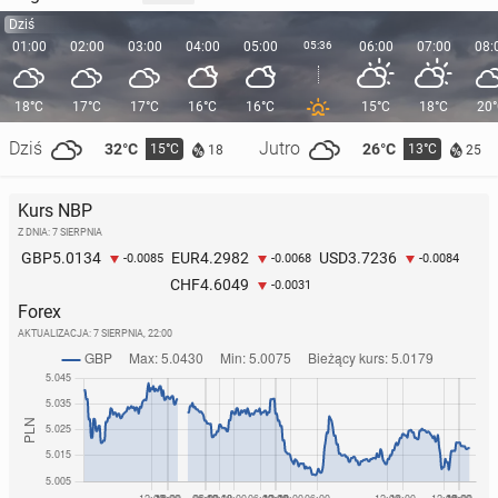
Dziś
01:00
02:00
03:00
04:00
05:00
05:36
06:00
07:00
08:
18°C
17°C
17°C
16°C
16°C
15°C
18°C
20
Dziś
Jutro
32°C
26°C
15°C
13°C
18
25
Kurs NBP
Z DNIA: 7 SIERPNIA
5.0134
4.2982
3.7236
GBP
EUR
USD
-0.0085
-0.0068
-0.0084
4.6049
CHF
-0.0031
Forex
AKTUALIZACJA:
7 SIERPNIA, 22:00