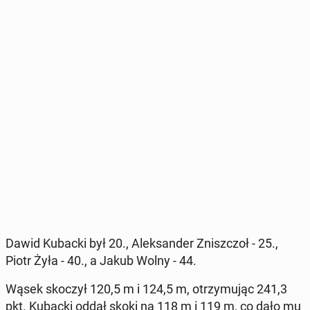
Dawid Kubacki był 20., Alek­san­der Znisz­czoł - 25.,
Piotr Żyła - 40., a Jakub Wolny - 44.
Wąsek skoczył 120,5 m i 124,5 m, otrzy­mu­jąc 241,3
pkt. Kubacki oddał skoki na 118 m i 119 m, co dało mu