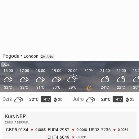
Pogoda
•
London
ZMIANA
Dziś
16:00
17:00
18:00
19:00
20:00
20:36
21:00
22:00
23:
32°C
32°C
31°C
30°C
29°C
24°C
22°C
20
Dziś
Jutro
32°C
28°C
14°C
14°C
30
25
Kurs NBP
Z DNIA: 7 SIERPNIA
5.0134
4.2982
3.7236
GBP
EUR
USD
-0.0085
-0.0068
-0.0084
4.6049
CHF
-0.0031