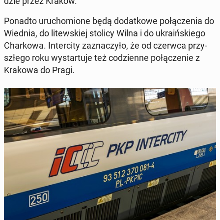
dzie przez Kraków.
Ponadto uru­cho­mio­ne będą do­dat­ko­we po­łą­cze­nia do
Wiednia, do li­tew­skiej stolicy Wilna i do ukra­iń­skie­go
Char­ko­wa. In­ter­ci­ty za­zna­czy­ło, że od czerwca przy­
szłe­go roku wy­star­tu­je też co­dzien­ne po­łą­cze­nie z
Krakowa do Pragi.