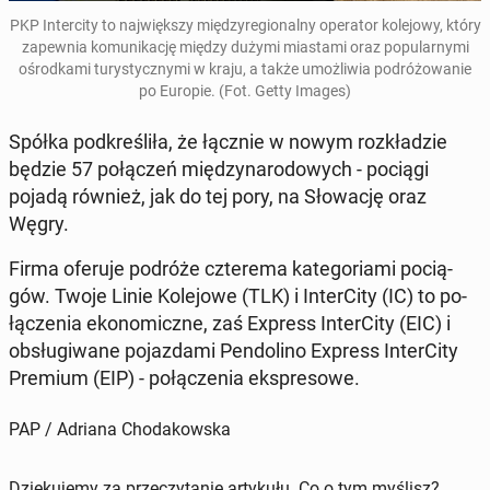
PKP In­ter­ci­ty to naj­więk­szy mię­dzy­re­gio­nal­ny ope­ra­tor ko­le­jo­wy, który
za­pew­nia ko­mu­ni­ka­cję między dużymi mia­sta­mi oraz po­pu­lar­ny­mi
ośrod­ka­mi tu­ry­stycz­ny­mi w kraju, a także umoż­li­wia po­dró­żo­wa­nie
po Europie. (Fot. Getty Images)
Spółka pod­kre­śli­ła, że łącznie w nowym roz­kła­dzie
będzie 57 po­łą­czeń mię­dzy­na­ro­do­wych - pociągi
pojadą również, jak do tej pory, na Sło­wa­cję oraz
Węgry.
Firma oferuje podróże czte­re­ma ka­te­go­ria­mi po­cią­
gów. Twoje Linie Ko­le­jo­we (TLK) i In­ter­Ci­ty (IC) to po­
łą­cze­nia eko­no­micz­ne, zaś Express In­ter­Ci­ty (EIC) i
ob­słu­gi­wa­ne po­jaz­da­mi Pen­do­li­no Express In­ter­Ci­ty
Premium (EIP) - po­łą­cze­nia eks­pre­so­we.
PAP / Adriana Chodakowska
Dziękujemy za przeczytanie artykułu. Co o tym myślisz?