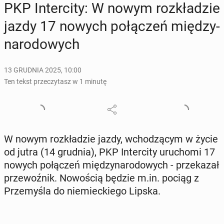
PKP In­ter­ci­ty: W nowym roz­kła­dzie
jazdy 17 nowych po­łą­czeń mię­dzy­
na­ro­do­wych
13 GRUDNIA 2025, 10:00
Ten tekst przeczytasz w 1 minutę
W nowym roz­kła­dzie jazdy, wcho­dzą­cym w życie
od jutra (14 grudnia), PKP In­ter­ci­ty uru­cho­mi 17
nowych po­łą­czeń mię­dzy­na­ro­do­wych - prze­ka­zał
prze­woź­nik. No­wo­ścią będzie m.in. pociąg z
Prze­my­śla do nie­miec­kie­go Lipska.