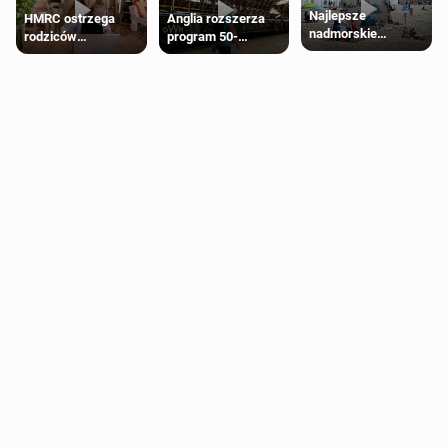
Najlepsze
HMRC ostrzega
Anglia rozszerza
nadmorskie
rodziców
program 50-
miasteczko blisko
pobierających Child
procentowych
Londynu
Benefit. Mogą być
zniżek kolejowych
zobowiązani do
na 18-latków
zwrotu zasiłku