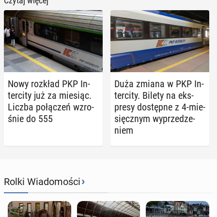
Czytaj więcej
Nowy rozkład PKP In­
Duża zmiana w PKP In­
ter­ci­ty już za miesiąc.
ter­ci­ty. Bilety na eks­
Liczba po­łą­czeń wzro­
pre­sy do­stęp­ne z 4-mie­
śnie do 555
sięcz­nym wy­prze­dze­
niem
›
Rolki Wiadomości