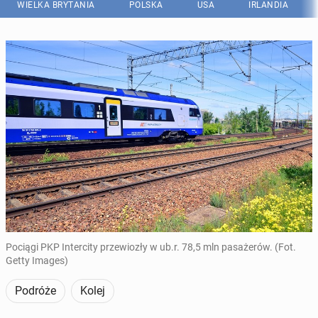
WIELKA BRYTANIA
POLSKA
USA
IRLANDIA
Pociągi PKP Intercity przewiozły w ub.r. 78,5 mln pasażerów. (Fot.
Getty Images)
Podróże
Kolej