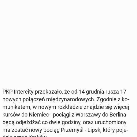
PKP In­ter­ci­ty prze­ka­za­ło, że od 14 grudnia rusza 17
nowych po­łą­czeń mię­dzy­na­ro­do­wych. Zgodnie z ko­
mu­ni­ka­tem, w nowym roz­kła­dzie znaj­dzie się więcej
kursów do Niemiec - pociągi z War­sza­wy do Berlina
będą od­jeż­dżać co dwie godziny, oraz uru­cho­mio­ny
ma zostać nowy pociąg Prze­myśl - Lipsk, który po­je­