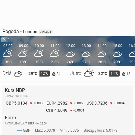
Pogoda
•
London
ZMIANA
Dziś
08:00
09:00
10:00
11:00
12:00
13:00
14:00
15:00
16:
18°C
18°C
19°C
21°C
24°C
27°C
28°C
29°C
29
Dziś
Jutro
29°C
32°C
12°C
14°C
24
18
Kurs NBP
Z DNIA: 7 SIERPNIA
5.0134
4.2982
3.7236
GBP
EUR
USD
-0.0085
-0.0068
-0.0084
4.6049
CHF
-0.0031
Forex
AKTUALIZACJA:
7 SIERPNIA, 22:00