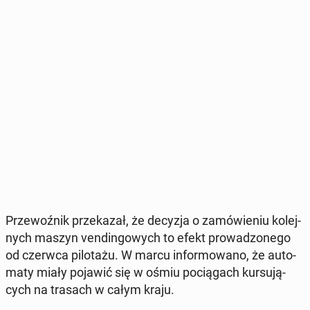
Prze­woź­nik prze­ka­zał, że decyzja o za­mó­wie­niu ko­lej­
nych maszyn ven­din­go­wych to efekt pro­wa­dzo­ne­go
od czerwca pi­lo­ta­żu. W marcu in­for­mo­wa­no, że au­to­
ma­ty miały pojawić się w ośmiu po­cią­gach kur­su­ją­
cych na trasach w całym kraju.