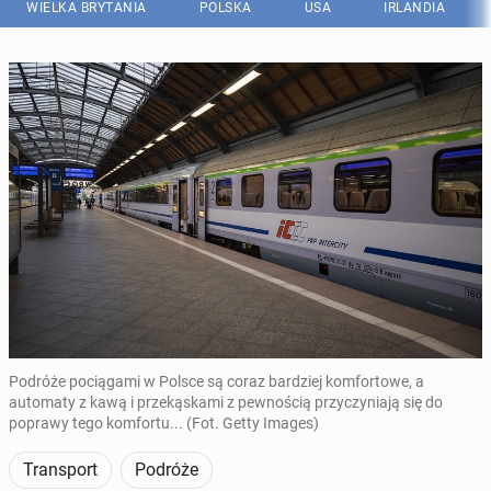
WIELKA BRYTANIA
POLSKA
USA
IRLANDIA
Podróże pociągami w Polsce są coraz bardziej komfortowe, a
automaty z kawą i przekąskami z pewnością przyczyniają się do
poprawy tego komfortu... (Fot. Getty Images)
Transport
Podróże