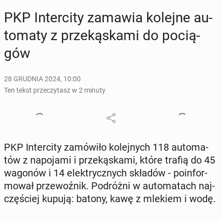
PKP In­ter­ci­ty zamawia kolejne au­
to­ma­ty z prze­ką­ska­mi do po­cią­
gów
28 GRUDNIA 2024, 10:00
Ten tekst przeczytasz w 2 minuty
PKP In­ter­ci­ty za­mó­wi­ło ko­lej­nych 118 au­to­ma­
tów z na­po­ja­mi i prze­ką­ska­mi, które trafią do 45
wagonów i 14 elek­trycz­nych składów - po­in­for­
mo­wał prze­woź­nik. Po­dróż­ni w au­to­ma­tach naj­
czę­ściej kupują: batony, kawę z mlekiem i wodę.