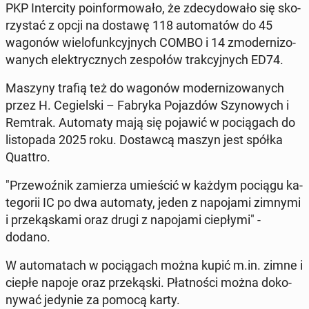
PKP In­ter­ci­ty po­in­for­mo­wa­ło, że zde­cy­do­wa­ło się sko­
rzy­stać z opcji na dostawę 118 au­to­ma­tów do 45
wagonów wie­lo­funk­cyj­nych COMBO i 14 zmo­der­ni­zo­
wa­nych elek­trycz­nych ze­spo­łów trak­cyj­nych ED74.
Maszyny trafią też do wagonów mo­der­ni­zo­wa­nych
przez H. Ce­giel­ski – Fabryka Po­jaz­dów Szy­no­wych i
Remtrak. Au­to­ma­ty mają się pojawić w po­cią­gach do
li­sto­pa­da 2025 roku. Do­staw­cą maszyn jest spółka
Quattro.
"Prze­woź­nik za­mie­rza umie­ścić w każdym pociągu ka­
te­go­rii IC po dwa au­to­ma­ty, jeden z na­po­ja­mi zimnymi
i prze­ką­ska­mi oraz drugi z na­po­ja­mi cie­pły­mi" -
dodano.
W au­to­ma­tach w po­cią­gach można kupić m.in. zimne i
ciepłe napoje oraz prze­ką­ski. Płat­no­ści można do­ko­
ny­wać jedynie za pomocą karty.