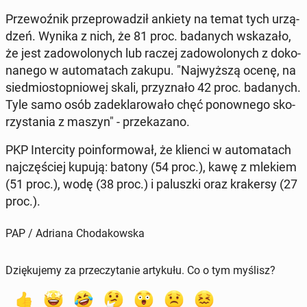
Prze­woź­nik prze­pro­wa­dził ankiety na temat tych urzą­
dzeń. Wynika z nich, że 81 proc. ba­da­nych wska­za­ło,
że jest za­do­wo­lo­nych lub raczej za­do­wo­lo­nych z do­ko­
na­ne­go w au­to­ma­tach zakupu. "Naj­wyż­szą ocenę, na
sied­mio­stop­nio­wej skali, przy­zna­ło 42 proc. ba­da­nych.
Tyle samo osób za­de­kla­ro­wa­ło chęć po­now­ne­go sko­
rzy­sta­nia z maszyn" - prze­ka­za­no.
PKP In­ter­ci­ty po­in­for­mo­wał, że klienci w au­to­ma­tach
naj­czę­ściej kupują: batony (54 proc.), kawę z mlekiem
(51 proc.), wodę (38 proc.) i pa­lusz­ki oraz kra­ker­sy (27
proc.).
PAP / Adriana Chodakowska
Dziękujemy za przeczytanie artykułu. Co o tym myślisz?