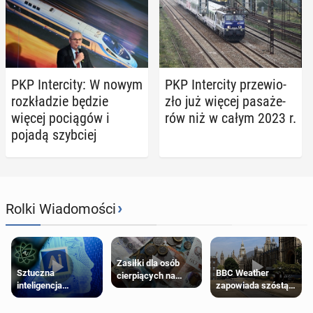
PKP In­ter­ci­ty: W nowym
PKP In­ter­ci­ty prze­wio­
roz­kła­dzie będzie
zło już więcej pa­sa­że­
więcej po­cią­gów i
rów niż w całym 2023 r.
pojadą szyb­ciej
›
Rolki Wiadomości
Zasiłki dla osób
Sztuczna
BBC Weather
cierpiących na
inteligencja
zapowiada szóstą
schorzenia
próbowała oszukać
falę upałów w
psychiczne
człowieka
Londynie