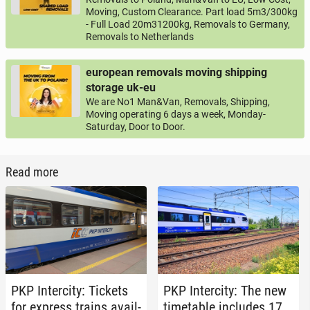
Moving, Custom Clearance. Part load 5m3/300kg
- Full Load 20m31200kg, Removals to Germany,
Removals to Netherlands
european removals moving shipping
storage uk-eu
We are No1 Man&Van, Removals, Shipping,
Moving operating 6 days a week, Monday-
Saturday, Door to Door.
Read more
PKP In­ter­ci­ty: Tickets
PKP In­ter­ci­ty: The new
for express trains avail­
timetable in­cludes 17