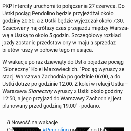
PKP In­ter­ci­ty uru­cho­mi to połącze­nie 27 czerwca. Do
Ustki pociąg Pen­dolino będzie przy­jeżdżał około
godziny 20:30, a z Ustki będzie wyjeżdżał około 7:30.
Sza­cow­any na­jkrót­szy czas prze­jaz­du między Warsza­
wą a Ustką to około 5 godzin. Szczegółowy rozkład
jazdy zostanie przed­staw­iony w maju a sprzedaż
biletów ruszy w połowie tego miesią­ca.
W wakacje po raz dziewią­ty do Ustki po­jedzie pociąg
"Słoneczny" Kolei Ma­zowiec­kich. "Pociąg wyruszy ze
stacji Warsza­wa Za­chod­nia po godzinie 06:00, a do
Ustki dotrze po godzinie 12:00. Z kolei w relacji Ustka–
Warsza­wa
Słoneczny
wyruszy z Ustki około godziny
12:50, a jego przy­jazd do Warsza­wy Za­chod­niej jest
planowany przed godziną 19:00" - podano.
ð Nowość na wakacje
Od 27 czerwca
#Pen­dolino
po­jedzie do Ustki –