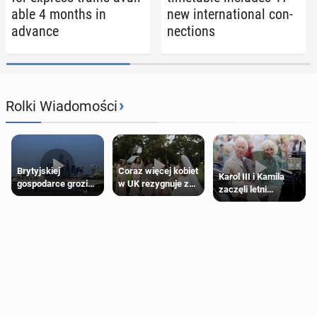
able 4 months in
new in­ter­na­tion­al con­
advance
nec­tions
›
Rolki Wiadomości
Brytyjskiej
Coraz więcej kobiet
Karol III i Kamila
gospodarce grozi
w UK rezygnuje z
zaczęli letni
recesja, jeśli
roli druhny na
odpoczynek po
kryzys na Bliskim
ślubie
Igrzyskach
Wschodzie się
Wspólnoty w
przedłuży
Glasgow