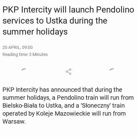
PKP In­ter­ci­ty will launch Pen­dolino
ser­vices to Ustka during the
summer hol­i­days
20 APRIL, 09:00
Reading time: 3 Minutes
PKP In­ter­ci­ty has an­nounced that during the
summer hol­i­days, a Pen­dolino train will run from
Bielsko-Biała to Ustka, and a ‘Słoneczny’ train
op­er­at­ed by Koleje Ma­zowieck­ie will run from
Warsaw.