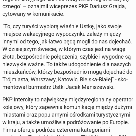
cznego" – oz­na­jmił wi­ceprezes PKP Dariusz Grajda,
cy­towany w ko­mu­nika­cie.
"To, czy turyści wybiorą właśnie Ustkę, jako swoje
miejsce waka­cyjnego wypoczynku zależy między
innymi od tego, jak łatwo będą mogli do nas do­jechać.
W dzisiejszym świecie, w którym czas jest na wagę
złota, bezpośred­nie połączenia, szybkie i wygodne są
niezwyk­le ważne. To także udo­god­nie­nie dla naszych
mieszkańców, którzy bezpośred­nio mogą do­jechać do
Trójmi­as­ta, Warsza­wy, Katowic, Bielska-Białej" - sko­
men­tował bur­mistrz Ustki Jacek Man­iszews­ki.
PKP In­ter­ci­ty to na­jwięk­szy międzyre­gion­al­ny op­er­a­tor
kole­jowy, który za­pew­nia ko­mu­nikację między dużymi
mi­as­ta­mi oraz pop­u­larny­mi ośrod­ka­mi tu­rysty­czny­mi
w kraju, a także umożli­wia po­dróżowanie po Europie.
Firma oferuje podróże cztere­ma kat­e­go­ri­a­mi