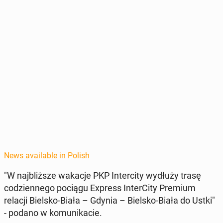
News available in Polish
"W na­jbliższe wakacje PKP In­ter­ci­ty wydłuży trasę
codzi­en­nego pociągu Express In­ter­Ci­ty Premium
relacji Bielsko-Biała – Gdynia – Bielsko-Biała do Ustki"
- podano w ko­mu­nika­cie.