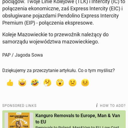
pociągów. Twoje Linie Kole­jowe (TLK) i In­ter­ci­ty (IC) to
połączenia eko­nom­iczne, zaś Express In­ter­ci­ty (EIC) i
ob­sługi­wane po­jaz­da­mi Pen­dolino Express In­ter­ci­ty
Premium (EIP) - połączenia ek­spre­sowe.
Koleje Ma­zowieck­ie to prze­woźnik należą­cy do
samorzą­du wo­jew­ództ­wa ma­zowieck­iego.
PAP / Jagoda Sowa
Dziękujemy za przeczytanie artykułu. Co o tym myślisz?
SPONSORED LINKS
HOW TO ADD?
Kanguro Removals to Europe, Man & Van
to EU
Removals to Poland, Man&Van to EU, Low Cost,