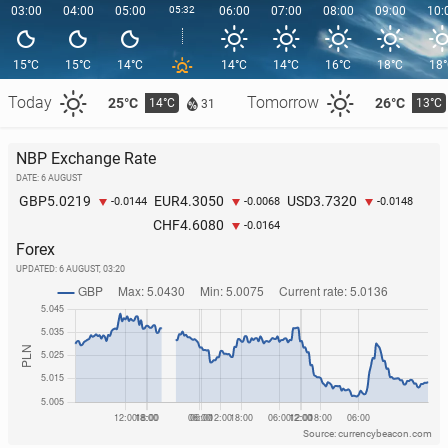
03:00
04:00
05:00
05:32
06:00
07:00
08:00
09:00
10:
15°C
15°C
14°C
14°C
14°C
16°C
18°C
18
Today
Tomorrow
25°C
26°C
14°C
13°C
31
NBP Exchange Rate
DATE: 6 AUGUST
5.0219
4.3050
3.7320
GBP
EUR
USD
-0.0144
-0.0068
-0.0148
4.6080
CHF
-0.0164
Forex
UPDATED:
6 AUGUST, 03:20
Source: currencybeacon.com