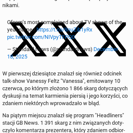
ni­ka­mi.
Ofcom’s most com­pla­ined about TV shows of the
year named
https://t.co/8nuZib1yRx
pic.twitter.com/NI­VpyT­FPQ0
— Stan­dard News (@stan­dard­news)
De­cem­ber
18, 2025
W pierw­szej dzie­siąt­ce znalazł się również odcinek
talk-show Vanessy Feltz "Vanessa", emi­to­wa­ny 10
czerwca, po którym złożono 1 866 skarg do­ty­czą­cych
dys­ku­sji na temat kar­mie­nia piersią i jego ko­rzy­ści, co
zdaniem nie­któ­rych wpro­wa­dza­ło w błąd.
Na piątym miejscu znalazł się program "He­adli­ners"
stacji GB News. 1 391 skarg z nim zwią­za­nych do­ty­
czy­ło ko­men­ta­rza pre­zen­te­ra, który zdaniem od­bior­