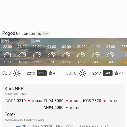
Pogoda
•
London
ZMIANA
Dziś
Jutro
22:00
23:00
00:00
01:00
02:00
03:00
04:00
05:00
05:
18°C
18°C
17°C
17°C
16°C
15°C
14°C
14°C
Dziś
Jutro
22°C
25°C
12°C
14°C
41
28
Kurs NBP
Z DNIA: 6 SIERPNIA
5.0219
4.3050
3.7320
GBP
EUR
USD
-0.0144
-0.0068
-0.0148
4.6080
CHF
-0.0164
Forex
AKTUALIZACJA:
6 SIERPNIA, 22:00