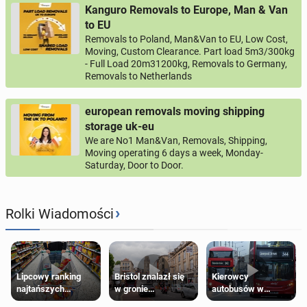
Kanguro Removals to Europe, Man & Van
to EU
Removals to Poland, Man&Van to EU, Low Cost,
Moving, Custom Clearance. Part load 5m3/300kg
- Full Load 20m31200kg, Removals to Germany,
Removals to Netherlands
european removals moving shipping
storage uk-eu
We are No1 Man&Van, Removals, Shipping,
Moving operating 6 days a week, Monday-
Saturday, Door to Door.
›
Rolki Wiadomości
Lipcowy ranking
Bristol znalazł się
Kierowcy
najtańszych
w gronie
autobusów w
supermarketów
najlepszych
Londynie