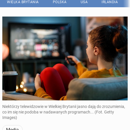
WIELKA BRYTANIA
POLSKA
USA
IRLANDIA
Niektórzy telewidzowie w Wielkiej Brytanii jasno dają do zrozumienia,
co im się nie podoba w nadawanych programach... (Fot. Getty
Images)
Media