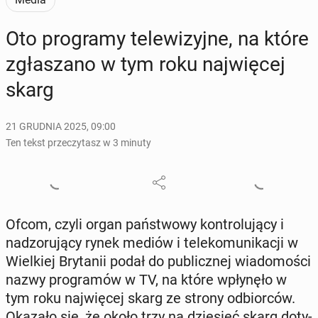
Oto pro­gra­my te­le­wi­zyj­ne, na które
zgła­sza­no w tym roku naj­wię­cej
skarg
21 GRUDNIA 2025, 09:00
Ten tekst przeczytasz w 3 minuty
Ofcom, czyli organ pań­stwo­wy kon­tro­lu­ją­cy i
nad­zo­ru­ją­cy rynek mediów i te­le­ko­mu­ni­ka­cji w
Wiel­kiej Bry­ta­nii podał do pu­blicz­nej wia­do­mo­ści
nazwy pro­gra­mów w TV, na które wpły­nę­ło w
tym roku naj­wię­cej skarg ze strony od­bior­ców.
Okazało się, że około trzy na dzie­sięć skarg do­ty­