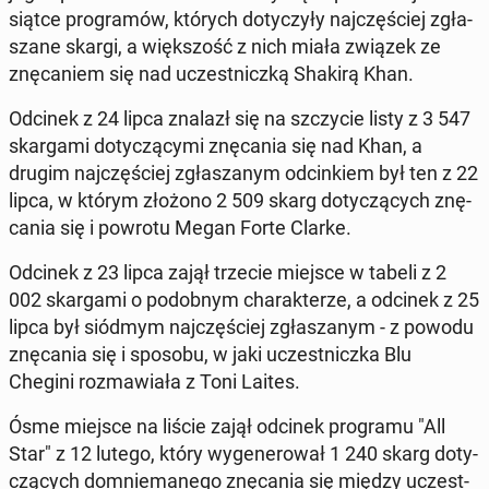
siąt­ce pro­gra­mów, których do­ty­czy­ły naj­czę­ściej zgła­
sza­ne skargi, a więk­szość z nich miała związek ze
znę­ca­niem się nad uczest­nicz­ką Shakirą Khan.
Odcinek z 24 lipca znalazł się na szczy­cie listy z 3 547
skar­ga­mi do­ty­czą­cy­mi znę­ca­nia się nad Khan, a
drugim naj­czę­ściej zgła­sza­nym od­cin­kiem był ten z 22
lipca, w którym złożono 2 509 skarg do­ty­czą­cych znę­
ca­nia się i powrotu Megan Forte Clarke.
Odcinek z 23 lipca zajął trzecie miejsce w tabeli z 2
002 skar­ga­mi o po­dob­nym cha­rak­te­rze, a odcinek z 25
lipca był siódmym naj­czę­ściej zgła­sza­nym - z powodu
znę­ca­nia się i sposobu, w jaki uczest­nicz­ka Blu
Chegini roz­ma­wia­ła z Toni Laites.
Ósme miejsce na liście zajął odcinek pro­gra­mu "All
Star" z 12 lutego, który wy­ge­ne­ro­wał 1 240 skarg do­ty­
czą­cych do­mnie­ma­ne­go znę­ca­nia się między uczest­