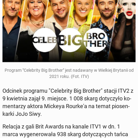
Program "Ce­le­bri­ty Big Brother" jest nada­wa­ny w Wiel­kiej Bry­ta­nii od
2021 roku. (Fot. ITV)
Odcinek pro­gra­mu "Ce­le­bri­ty Big Brother" stacji ITV2 z
9 kwiet­nia zajął 9. miejsce. 1 008 skarg do­ty­czy­ło ko­
men­ta­rzy aktora Mickeya Ro­ur­ke­'a na temat pio­sen­
kar­ki JoJo Siwy.
Relacja z gali Brit Awards na kanale ITV1 w dn. 1
marca wy­ge­ne­ro­wa­ła 938 skarg do­ty­czą­cych tańca