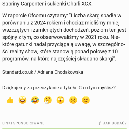
Sabriny Car­pen­ter i su­kien­ki Charli XCX.
W ra­por­cie Ofcomu czytamy: "Liczba skarg spadła w
po­rów­na­niu z 2024 rokiem i chociaż mie­li­śmy mniej
wsz­czę­tych i za­mknię­tych do­cho­dzeń, poziom ten jest
spójny z tym, co ob­ser­wo­wa­li­śmy w 2021 roku. Nie­
któ­re gatunki nadal przy­cią­ga­ją uwagę, w szcze­gól­no­
ści reality show, które sta­no­wią ponad połowę z 10
pro­gra­mów, na które naj­czę­ściej skła­da­no skargi".
Standard.co.uk / Adriana Chodakowska
Dziękujemy za przeczytanie artykułu. Co o tym myślisz?
LINKI SPONSOROWANE
JAK DODAĆ?