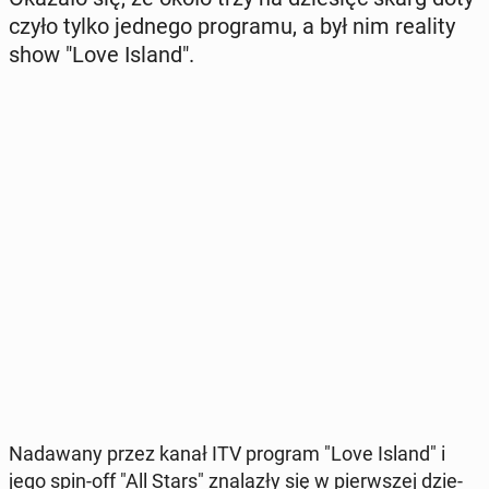
czy­ło tylko jednego pro­gra­mu, a był nim reality
show "Love Island".
Nada­wa­ny przez kanał ITV program "Love Island" i
jego spin-off "All Stars" zna­la­zły się w pierw­szej dzie­