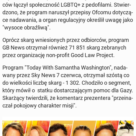
ców łączył spo­łecz­ność LGBTQ+ z pe­do­fi­la­mi. Stwier­
dzo­no, że program na­ru­szył prze­pi­sy Ofcomu do­ty­czą­
ce nada­wa­nia, a organ re­gu­la­cyj­ny okre­ślił uwagę jako
"wysoce ob­raź­li­wą".
Oprócz skarg wnie­sio­nych przez od­bior­ców, program
GB News otrzy­mał również 71 851 skarg ze­bra­nych
przez or­ga­ni­za­cję non-profit Good Law Project.
Program "Today With Sa­man­tha Wa­shing­ton", nada­
wa­ny przez Sky News 7 czerwca, otrzy­mał szóstą co
do wiel­ko­ści liczbę skarg - 1 302. Cho­dzi­ło o segment,
który mówił o statku do­star­cza­ją­cym pomoc dla Gazy.
Skar­żą­cy twier­dzi­li, że ko­men­tarz pre­zen­te­ra "prze­ina­
czał po­ko­jo­wy cha­rak­ter misji".