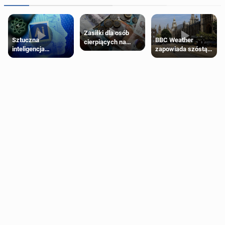
Zasiłki dla osób
Sztuczna
BBC Weather
cierpiących na
inteligencja
zapowiada szóstą
schorzenia
próbowała oszukać
falę upałów w
psychiczne
człowieka
Londynie