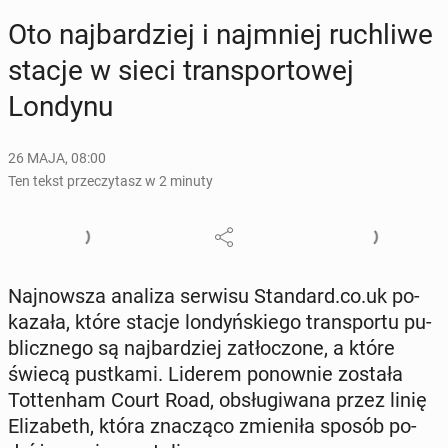
Oto naj­bar­dziej i naj­mniej ru­chli­we
stacje w sieci trans­por­to­wej
Londynu
26 MAJA, 08:00
Ten tekst przeczytasz w 2 minuty
Naj­now­sza analiza serwisu Stan­dard.co.uk po­
ka­za­ła, które stacje lon­dyń­skie­go trans­por­tu pu­
blicz­ne­go są naj­bar­dziej za­tło­czo­ne, a które
świecą pust­ka­mi. Liderem po­now­nie została
Tot­ten­ham Court Road, ob­słu­gi­wa­na przez linię
Eli­za­beth, która zna­czą­co zmie­ni­ła sposób po­