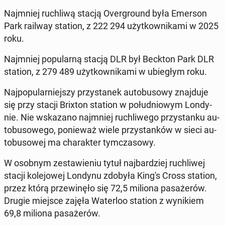
Naj­mniej ru­chli­wą stacją Over­gro­und była Emerson
Park railway station, z 222 294 użyt­kow­ni­ka­mi w 2025
roku.
Naj­mniej po­pu­lar­ną stacją DLR był Beckton Park DLR
station, z 279 489 użyt­kow­ni­ka­mi w ubie­głym roku.
Naj­po­pu­lar­niej­szy przy­sta­nek au­to­bu­so­wy znaj­du­je
się przy stacji Brixton station w po­łu­dnio­wym Lon­dy­
nie. Nie wska­za­no naj­mniej ru­chli­we­go przy­stan­ku au­
to­bu­so­we­go, po­nie­waż wiele przy­stan­ków w sieci au­
to­bu­so­wej ma cha­rak­ter tym­cza­so­wy.
W osobnym ze­sta­wie­niu tytuł naj­bar­dziej ru­chli­wej
stacji ko­le­jo­wej Londynu zdobyła King's Cross station,
przez którą prze­wi­nę­ło się 72,5 miliona pa­sa­że­rów.
Drugie miejsce zajęła Wa­ter­loo station z wy­ni­kiem
69,8 miliona pa­sa­że­rów.