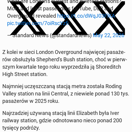
What are Lon­do­n's busiest and qu­ie­test sta­tions?
Most and least pas­sen­gers for Tube, DLR and
Over­gro­und re­ve­aled
https://t.co/dWqJ03FlKA
pic.twitter.com/7oiR­scYz­fi
— Stan­dard News (@stan­dard­news)
May 22, 2026
Z kolei w sieci London Over­gro­und naj­wię­cej pa­sa­że­
rów ob­słu­ży­ła She­pher­d's Bush station, choć w pierw­
szym kwar­ta­le tego roku wy­prze­dzi­ła ją Sho­re­ditch
High Street station.
Naj­mniej uczęsz­cza­ną stacją metra została Roding
Valley station na linii Central, z nie­wie­le ponad 130 tys.
pa­sa­że­rów w 2025 roku.
Naj­rza­dziej używaną stacją linii Eli­za­beth była Iver
railway station, gdzie od­no­to­wa­no nieco ponad 200
tysięcy podróży.