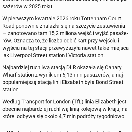
sa­że­rów w 2025 roku.
W pierw­szym kwar­ta­le 2026 roku Tot­ten­ham Court
Road po­now­nie zna­la­zła się na szczy­cie ze­sta­wie­nia
— za­no­to­wa­no tam 15,2 miliona wejść i wyjść pa­sa­że­
rów. Oznacza to, że liczba odbić kart przy wejściu i
wyjściu na tej stacji prze­wyż­szy­ła nawet takie miejsca
jak Li­ver­po­ol Street station i Vic­to­ria station.
Naj­bar­dziej ru­chli­wą stacją DLR okazała się Canary
Wharf station z wy­ni­kiem 6,13 mln pa­sa­że­rów, a naj­
po­pu­lar­niej­szą stacją linii Eli­za­beth była Bond Street
station.
Według Trans­port for London (TfL) linia Eli­za­beth jest
obecnie naj­bar­dziej ru­chli­wą linią ko­le­jo­wą w kraju, na
której odbywa się około 4,7 mln podróży ty­go­dnio­wo.