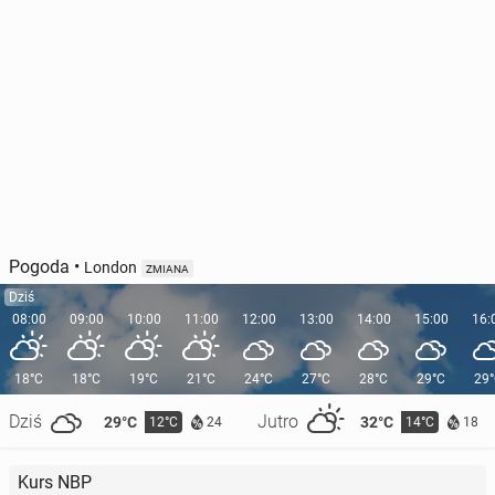
Pogoda
•
London
ZMIANA
Dziś
08:00
09:00
10:00
11:00
12:00
13:00
14:00
15:00
16:
18°C
18°C
19°C
21°C
24°C
27°C
28°C
29°C
29
Dziś
Jutro
29°C
32°C
12°C
14°C
24
18
Kurs NBP