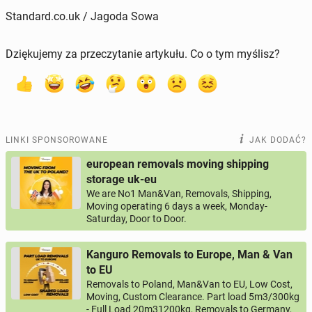
Standard.co.uk / Jagoda Sowa
Dziękujemy za przeczytanie artykułu. Co o tym myślisz?
LINKI SPONSOROWANE
JAK DODAĆ?
european removals moving shipping
storage uk-eu
We are No1 Man&Van, Removals, Shipping,
Moving operating 6 days a week, Monday-
Saturday, Door to Door.
Kanguro Removals to Europe, Man & Van
to EU
Removals to Poland, Man&Van to EU, Low Cost,
Moving, Custom Clearance. Part load 5m3/300kg
- Full Load 20m31200kg, Removals to Germany,