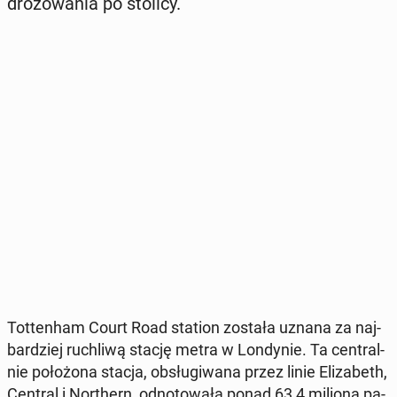
dró­żo­wa­nia po stolicy.
Tot­ten­ham Court Road station została uznana za naj­
bar­dziej ru­chli­wą stację metra w Lon­dy­nie. Ta cen­tral­
nie po­ło­żo­na stacja, ob­słu­gi­wa­na przez linie Eli­za­beth,
Central i Nor­thern, od­no­to­wa­ła ponad 63,4 miliona pa­