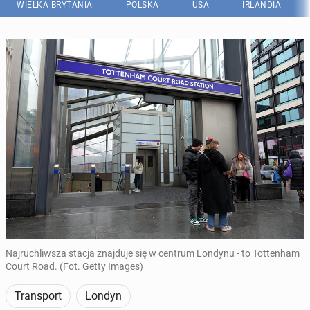
WIELKA BRYTANIA
POLSKA
USA
IRLANDIA
Najruchliwsza stacja znajduje się w centrum Londynu - to Tottenham
Court Road. (Fot. Getty Images)
Transport
Londyn