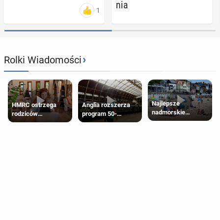
nia
1
›
Rolki Wiadomości
Najlepsze
HMRC ostrzega
Anglia rozszerza
nadmorskie
rodziców
program 50-
miasteczko blisko
pobierających Child
procentowych
Londynu
Benefit. Mogą być
zniżek kolejowych
zobowiązani do
na 18-latków
zwrotu zasiłku