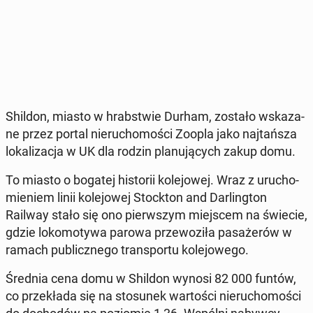
Shildon, miasto w hrab­stwie Durham, zostało wska­za­
ne przez portal nie­ru­cho­mo­ści Zoopla jako naj­tań­sza
lo­ka­li­za­cja w UK dla rodzin pla­nu­ją­cych zakup domu.
To miasto o bogatej hi­sto­rii ko­le­jo­wej. Wraz z uru­cho­
mie­niem linii ko­le­jo­wej Stock­ton and Dar­ling­ton
Railway stało się ono pierw­szym miej­scem na świecie,
gdzie lo­ko­mo­ty­wa parowa prze­wo­zi­ła pa­sa­że­rów w
ramach pu­blicz­ne­go trans­por­tu ko­le­jo­we­go.
Średnia cena domu w Shildon wynosi 82 000 funtów,
co prze­kła­da się na sto­su­nek war­to­ści nie­ru­cho­mo­ści