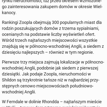
rynku nie­ru­cho­mo­ści, tuż przed okresem wzmo­żo­ne­
go za­in­te­re­so­wa­nia zakupem domów w okresie Wiel­
ka­no­cy.
Ran­kin­gi Zoopla obej­mu­ją 300 po­pu­lar­nych miast dla
rodzin po­szu­ku­ją­cych domów z trzema sy­pial­nia­mi,
oce­nia­nych na pod­sta­wie liczby wy­świe­tleń ofert.
Wśród trzech naj­tań­szych miej­sco­wo­ści wszyst­kie
znaj­du­ją się w pół­noc­no-wschod­niej Anglii, a siedem z
dzie­się­ciu naj­lep­szych – również w tym re­gio­nie.
Pierw­sze trzy miejsca zajmują lo­ka­li­za­cje w pół­noc­no-
wschod­niej Anglii, po­dob­nie jak siedem z pierw­szej
dzie­siąt­ki. Jak podaje Zoopla, nie­ru­cho­mo­ści w
Shildon są trzy­krot­nie tańsze niż w naj­bar­dziej przy­
stęp­nych cenowo miej­sco­wo­ściach po­łu­dnio­wo-
wschod­niej Anglii.
W Fern­da­le w dolinie Rhondda – naj­tań­szym mieście