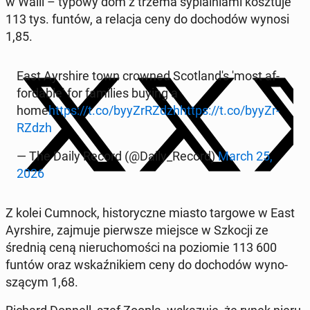
w Walii – typowy dom z trzema sy­pial­nia­mi kosz­tu­je
113 tys. funtów, a relacja ceny do do­cho­dów wynosi
1,85.
East Ayr­shi­re town crowned Sco­tlan­d's 'most af­
for­da­ble' for fa­mi­lies buying a
home
https://t.co/by­y­Zr­RZ­dzh
https://t.co/by­y­Zr­
RZ­dzh
— The Daily Record (@Daily_Record)
March 25,
2026
Z kolei Cumnock, hi­sto­rycz­ne miasto targowe w East
Ayr­shi­re, zajmuje pierw­sze miejsce w Szkocji ze
średnią ceną nie­ru­cho­mo­ści na po­zio­mie 113 600
funtów oraz wskaź­ni­kiem ceny do do­cho­dów wy­no­
szą­cym 1,68.