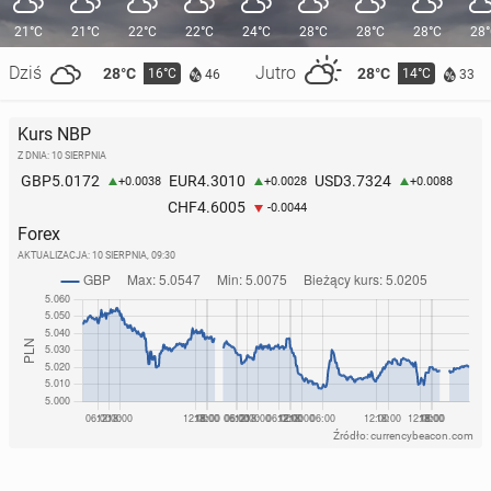
21°C
21°C
22°C
22°C
24°C
28°C
28°C
28°C
28
Dziś
Jutro
28°C
28°C
16°C
14°C
46
33
Kurs NBP
Z DNIA: 10 SIERPNIA
5.0172
4.3010
3.7324
GBP
EUR
USD
+0.0038
+0.0028
+0.0088
4.6005
CHF
-0.0044
Forex
AKTUALIZACJA:
10 SIERPNIA, 09:30
Źródło: currencybeacon.com