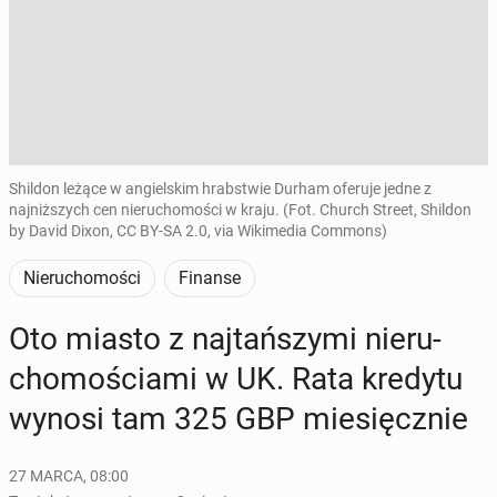
Shildon leżące w angielskim hrabstwie Durham oferuje jedne z
najniższych cen nieruchomości w kraju. (Fot. Church Street, Shildon
by David Dixon, CC BY-SA 2.0, via Wikimedia Commons)
Nieruchomości
Finanse
Oto miasto z naj­tań­szy­mi nie­ru­
cho­mo­ścia­mi w UK. Rata kredytu
wynosi tam 325 GBP mie­sięcz­nie
27 MARCA, 08:00