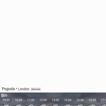
Pogoda
•
London
ZMIANA
Dziś
09:00
10:00
11:00
12:00
13:00
14:00
15:00
16:00
17: