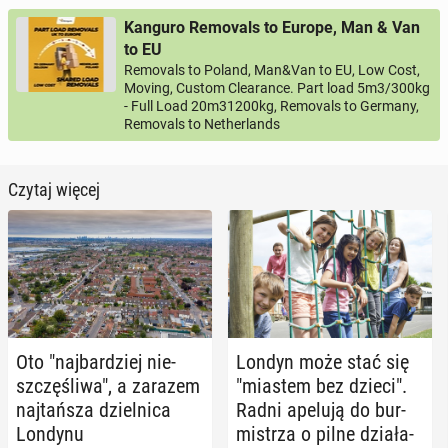
Kanguro Removals to Europe, Man & Van
to EU
Removals to Poland, Man&Van to EU, Low Cost,
Moving, Custom Clearance. Part load 5m3/300kg
- Full Load 20m31200kg, Removals to Germany,
Removals to Netherlands
Czytaj więcej
Oto "naj­bar­dziej nie­
Londyn może stać się
szczę­śli­wa", a zarazem
"miastem bez dzieci".
naj­tań­sza dziel­ni­ca
Radni apelują do bur­
Londynu
mi­strza o pilne dzia­ła­