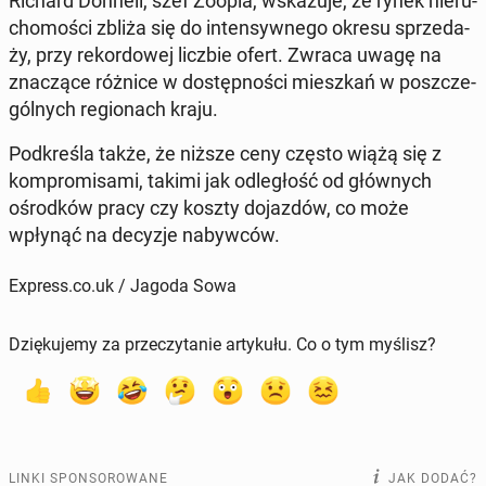
Richard Donnell, szef Zoopla, wska­zu­je, że rynek nie­ru­
cho­mo­ści zbliża się do in­ten­syw­ne­go okresu sprze­da­
ży, przy re­kor­do­wej liczbie ofert. Zwraca uwagę na
zna­czą­ce różnice w do­stęp­no­ści miesz­kań w po­szcze­
gól­nych re­gio­nach kraju.
Pod­kre­śla także, że niższe ceny często wiążą się z
kom­pro­mi­sa­mi, takimi jak od­le­głość od głów­nych
ośrod­ków pracy czy koszty do­jaz­dów, co może
wpłynąć na decyzje na­byw­ców.
Express.co.uk / Jagoda Sowa
Dziękujemy za przeczytanie artykułu. Co o tym myślisz?
LINKI SPONSOROWANE
JAK DODAĆ?