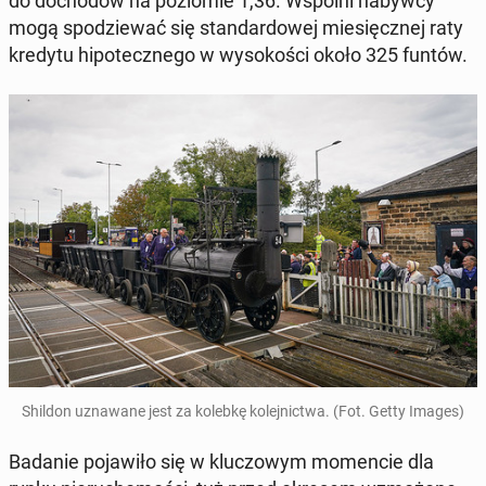
do do­cho­dów na po­zio­mie 1,36. Wspólni nabywcy
mogą spo­dzie­wać się stan­dar­do­wej mie­sięcz­nej raty
kredytu hi­po­tecz­ne­go w wy­so­ko­ści około 325 funtów.
Shildon uzna­wa­ne jest za kolebkę ko­lej­nic­twa. (Fot. Getty Images)
Badanie po­ja­wi­ło się w klu­czo­wym mo­men­cie dla