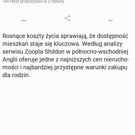
Ten tekst przeczytasz w 2 minuty
Rosnące koszty życia spra­wia­ją, że do­stęp­ność
miesz­kań staje się klu­czo­wa. Według analizy
serwisu Zoopla Shildon w pół­noc­no-wschod­niej
Anglii oferuje jedne z naj­niż­szych cen nie­ru­cho­
mo­ści i naj­bar­dziej przy­stęp­ne warunki zakupu
dla rodzin.