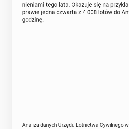
nie­nia­mi tego lata. Okazuje się na przy­kła
prawie jedna czwarta z 4 008 lotów do Anta
godzinę.
Analiza danych Urzędu Lot­nic­twa Cy­wil­ne­go wy