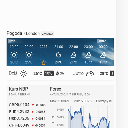
Pogoda
•
London
ZMIANA
Dziś
Jutro
19:00
20:00
20:39
21:00
22:00
23:00
00:00
01:00
26°C
25°C
24°C
21°C
18°C
15°C
15°C
Dziś
Jutro
26°C
28°C
10°C
11°C
36
Kurs NBP
Forex
Z DNIA: 7 SIERPNIA
AKTUALIZACJA:
7 SIERPNIA, 19:00
5.0134
GBP
-0.0085
4.2982
EUR
-0.0068
3.7236
USD
-0.0084
4.6049
CHF
-0.0031