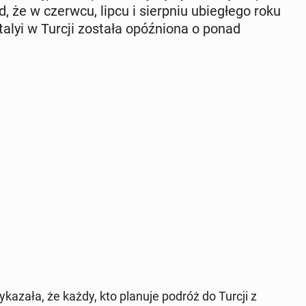
d, że w czerwcu, lipcu i sierp­niu ubie­głe­go roku
lyi w Turcji została opóź­nio­na o ponad
­ka­za­ła, że każdy, kto planuje podróż do Turcji z