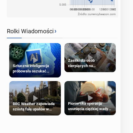
Źródło: currencybeacon.com
›
Rolki Wiadomości
Zasiłki dla osób
cierpiących na
Sztuczna inteligencja
schorzenia psychiczne
próbowała oszukać
człowieka
Pionierska operacja
BBC Weather zapowiada
usunięcia ciężkiej wady
szóstą falę upałów w
wrodzonej płodu w łonie
Londynie
matki