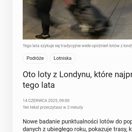
Tego lata szykuje się tradycyjnie wiele opóźnień lotów z lond
Podróże
Lotniska
Oto loty z Londynu, które naj­p
tego lata
14 CZERWCA 2025, 09:00
Ten tekst przeczytasz w 2 minuty
Nowe badanie punk­tu­al­no­ści lotów do po­pu
danych z ubie­głe­go roku, po­ka­zu­je trasy, 