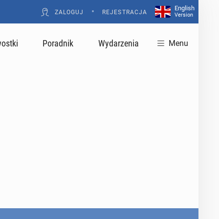
English
•
ZALOGUJ
REJESTRACJA
Version
ostki
Poradnik
Wydarzenia
Menu