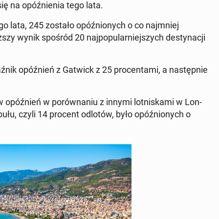
ię na opóź­nie­nia tego lata.
o lata, 245 zostało opóź­nio­nych o co naj­mniej
zy wynik spośród 20 naj­po­pu­lar­niej­szych de­sty­na­cji
­nik opóź­nień z Gatwick z 25 pro­cen­ta­mi, a na­stęp­nie
 opóź­nień w po­rów­na­niu z innymi lot­ni­ska­mi w Lon­
­łu, czyli 14 procent odlotów, było opóź­nio­nych o