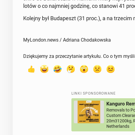
lotów o co naj­mniej godzinę, co stanowi 41 pro
Kolejny był Bu­da­peszt (31 proc.), a na trzecim m
MyLondon.news / Adriana Chodakowska
Dziękujemy za przeczytanie artykułu. Co o tym myśl
LINKI SPONSOROWANE
Kanguro Remo
Removals to Po
Custom Clearan
20m31200kg, R
Netherlands