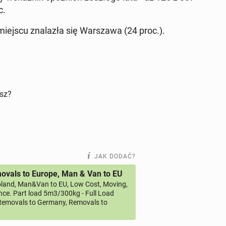
c.
iejscu zna­la­zła się War­sza­wa (24 proc.).
isz?
JAK DODAĆ?
vals to Europe, Man & Van to EU
land, Man&Van to EU, Low Cost, Moving,
ce. Part load 5m3/300kg - Full Load
emovals to Germany, Removals to