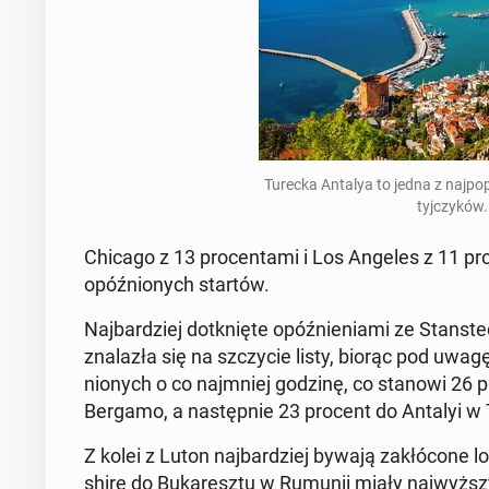
Turecka Antalya to jedna z naj­po­pu
tyj­czy­ków
Chicago z 13 pro­cen­ta­mi i Los Angeles z 11 pro­c
opóź­nio­nych startów.
Naj­bar­dziej do­tknię­te opóź­nie­nia­mi ze Stan­st
zna­la­zła się na szczy­cie listy, biorąc pod uwa
nio­nych o co naj­mniej godzinę, co stanowi 26 
Bergamo, a na­stęp­nie 23 procent do Antalyi w T
Z kolei z Luton naj­bar­dziej bywają za­kłó­co­ne 
shi­re do Bu­ka­resz­tu w Rumunii miały naj­wyż­sz