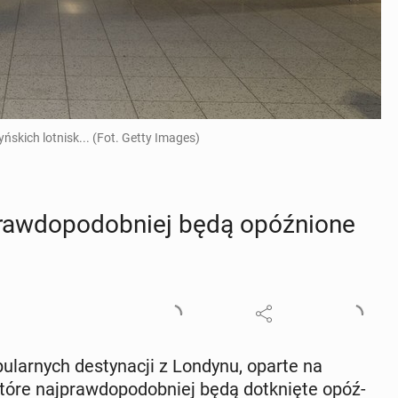
yńskich lotnisk... (Fot. Getty Images)
raw­do­po­dob­niej będą opóź­nio­ne
­lar­nych de­sty­na­cji z Londynu, oparte na
które naj­praw­do­po­dob­niej będą do­tknię­te opóź­