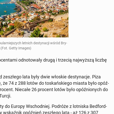
­lar­niej­szych letnich de­sty­na­cji wśród Bry­
. (Fot. Getty Images)
en­ta­mi od­no­to­wa­ły drugą i trzecią naj­wyż­szą liczbę
ed ze­szłe­go lata były dwie włoskie de­sty­na­cje. Piza
gę, że 74 z 288 lotów do to­skań­skie­go miasta było opóź­
procent. Niecałe 26 procent lotów było opóź­nio­nych do
urcji.
loty do Europy Wschod­niej. Podróże z lot­ni­ska Bed­ford­
y wskaź­nik opóź­nień ze­szłe­go lata - aż 126 z 307