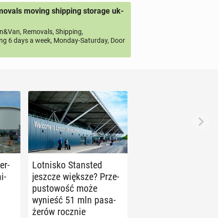
ovals moving shipping storage uk-
&Van, Removals, Shipping,
ng 6 days a week, Monday-Saturday, Door
er­
Lot­ni­sko Stan­sted
i­
jeszcze większe? Prze­
pu­sto­wość może
wynieść 51 mln pa­sa­
że­rów rocznie