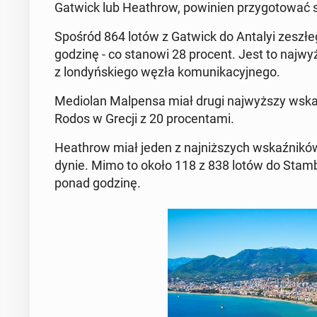
Gatwick lub He­ath­row, po­wi­nien przy­go­to­wać s
Spośród 864 lotów z Gatwick do Antalyi ze­szłe­g
godzinę - co stanowi 28 procent. Jest to naj­wyż­s
z lon­dyń­skie­go węzła ko­mu­ni­ka­cyj­ne­go.
Me­dio­lan Mal­pen­sa miał drugi naj­wyż­szy wskaź
Rodos w Grecji z 20 pro­cen­ta­mi.
He­ath­row miał jeden z naj­niż­szych wskaź­ni­ków
dy­nie. Mimo to około 118 z 838 lotów do Stam­bu
ponad godzinę.