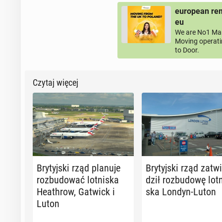
european rem
eu
We are No1 Man
Moving operati
to Door.
Czytaj więcej
Bry­tyj­ski rząd planuje
Bry­tyj­ski rząd za­twi
roz­bu­do­wać lot­ni­ska
dził roz­bu­do­wę lot­n
He­ath­row, Gatwick i
ska Londyn-Luton
Luton