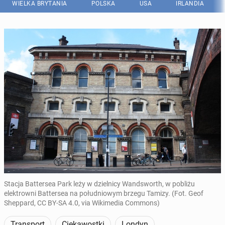
WIELKA BRYTANIA
POLSKA
USA
IRLANDIA
Stacja Battersea Park leży w dzielnicy Wandsworth, w pobliżu
elektrowni Battersea na południowym brzegu Tamizy. (Fot. Geof
Sheppard, CC BY-SA 4.0, via Wikimedia Commons)
Transport
Ciekawostki
Londyn