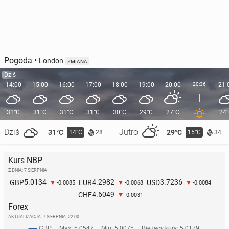
Pogoda
•
London
ZMIANA
Dziś
14:00
15:00
16:00
17:00
18:00
19:00
20:00
20:36
21:
31°C
31°C
31°C
31°C
30°C
29°C
27°C
24
Dziś
Jutro
31°C
29°C
14°C
15°C
28
34
Kurs NBP
Z DNIA: 7 SIERPNIA
5.0134
4.2982
3.7236
GBP
EUR
USD
-0.0085
-0.0068
-0.0084
4.6049
CHF
-0.0031
Forex
AKTUALIZACJA:
7 SIERPNIA, 22:00