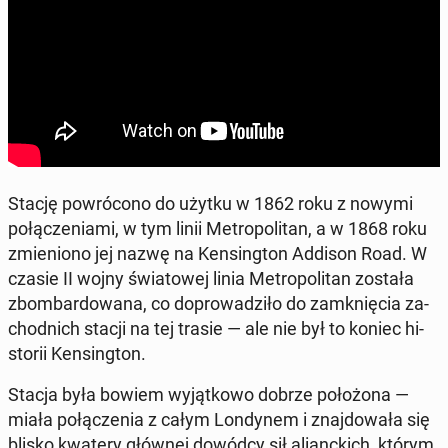
Stację po­wró­co­no do użytku w 1862 roku z nowymi
po­łą­cze­nia­mi, w tym linii Me­tro­po­li­tan, a w 1868 roku
zmie­nio­no jej nazwę na Ken­sing­ton Addison Road. W
czasie II wojny świa­to­wej linia Me­tro­po­li­tan została
zbom­bar­do­wa­na, co do­pro­wa­dzi­ło do za­mknię­cia za­
chod­nich stacji na tej trasie — ale nie był to koniec hi­
sto­rii Ken­sing­ton.
Stacja była bowiem wy­jąt­ko­wo dobrze po­ło­żo­na —
miała po­łą­cze­nia z całym Lon­dy­nem i znaj­do­wa­ła się
blisko kwatery głównej dowódcy sił alianc­kich, którym