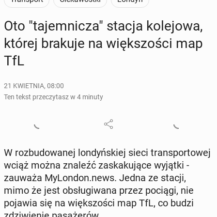
Oto "ta­jem­ni­cza" stacja ko­le­jo­wa,
której brakuje na więk­szo­ści map
TfL
21 KWIETNIA, 08:00
Ten tekst przeczytasz w 4 minuty
W roz­bu­do­wa­nej lon­dyń­skiej sieci trans­por­to­wej
wciąż można znaleźć za­ska­ku­ją­ce wyjątki -
zauważa My­Lon­don.news. Jedna ze stacji,
mimo że jest ob­słu­gi­wa­na przez pociągi, nie
pojawia się na więk­szo­ści map TfL, co budzi
zdzi­wie­nie pa­sa­że­rów.