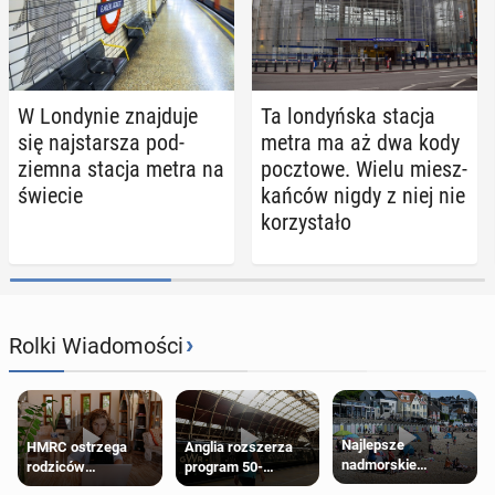
W Lon­dy­nie znaj­du­je
Ta lon­dyń­ska stacja
się naj­star­sza pod­
metra ma aż dwa kody
ziem­na stacja metra na
pocz­to­we. Wielu miesz­
świecie
kań­ców nigdy z niej nie
ko­rzy­sta­ło
›
Rolki Wiadomości
Najlepsze
HMRC ostrzega
Anglia rozszerza
nadmorskie
rodziców
program 50-
miasteczko blisko
pobierających Child
procentowych