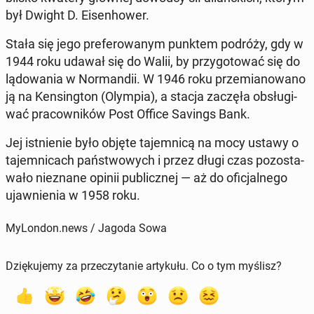
był Dwight D. Eisen­ho­wer.
Stała się jego pre­fe­ro­wa­nym punktem podróży, gdy w
1944 roku udawał się do Walii, by przy­go­to­wać się do
lą­do­wa­nia w Nor­man­dii. W 1946 roku prze­mia­no­wa­no
ją na Ken­sing­ton (Olympia), a stacja zaczęła ob­słu­gi­
wać pra­cow­ni­ków Post Office Savings Bank.
Jej ist­nie­nie było objęte ta­jem­ni­cą na mocy ustawy o
ta­jem­ni­cach pań­stwo­wych i przez długi czas po­zo­sta­
wa­ło nie­zna­ne opinii pu­blicz­nej — aż do ofi­cjal­ne­go
ujaw­nie­nia w 1958 roku.
MyLondon.news / Jagoda Sowa
Dziękujemy za przeczytanie artykułu. Co o tym myślisz?