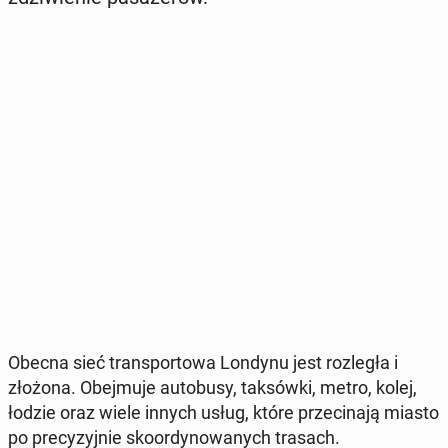
Obecna sieć trans­por­to­wa Londynu jest roz­le­gła i
złożona. Obej­mu­je au­to­bu­sy, tak­sów­ki, metro, kolej,
łodzie oraz wiele innych usług, które prze­ci­na­ją miasto
po pre­cy­zyj­nie sko­or­dy­no­wa­nych trasach.