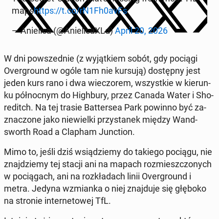
maps
https://t.co/rN1Fh0avFs
— Anie­li­ca (@Anie­li­ca­XLd)
April 20, 2026
W dni po­wsze­dnie (z wy­jąt­kiem sobót, gdy pociągi
Over­gro­und w ogóle tam nie kursują) do­stęp­ny jest
jeden kurs rano i dwa wie­czo­rem, wszyst­kie w kie­run­
ku pół­noc­nym do Hi­gh­bu­ry, przez Canada Water i Sho­
re­ditch. Na tej trasie Bat­ter­sea Park powinno być za­
zna­czo­ne jako nie­wiel­ki przy­sta­nek między Wand­
sworth Road a Clapham Junc­tion.
Mimo to, jeśli dziś wsią­dzie­my do takiego pociągu, nie
znaj­dzie­my tej stacji ani na mapach roz­miesz­czo­nych
w po­cią­gach, ani na roz­kła­dach linii Over­gro­und i
metra. Jedyna wzmian­ka o niej znaj­du­je się głęboko
na stronie in­ter­ne­to­wej TfL.