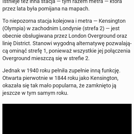
Ist­nie­je też inna stacja — tym razem metra — która
przez lata była po­mi­ja­na na mapach.
To nie­po­zor­na stacja ko­le­jo­wa i metra — Ken­sing­ton
(Olympia) w za­chod­nim Lon­dy­nie (strefa 2) — jest
obecnie ob­słu­gi­wa­na przez London Over­gro­und oraz
linię Di­strict. Stanowi wygodną al­ter­na­ty­wę po­zwa­la­ją­
cą ominąć strefę 1, po­nie­waż wszyst­kie jej po­łą­cze­nia
Over­gro­und miesz­czą się w strefie 2.
Jednak w 1940 roku pełniła zu­peł­nie inną funkcję.
Otwarta pier­wot­nie w 1844 roku jako Ken­sing­ton,
okazała się tak mało po­pu­lar­na, że za­mknię­to ją
jeszcze w tym samym roku.