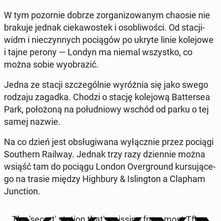
W tym po­zor­nie dobrze zor­ga­ni­zo­wa­nym chaosie nie
brakuje jednak cie­ka­wo­stek i oso­bli­wo­ści. Od stacji-
widm i nie­czyn­nych po­cią­gów po ukryte linie ko­le­jo­we
i tajne perony — Londyn ma niemal wszyst­ko, co
można sobie wy­obra­zić.
Jedna ze stacji szcze­gól­nie wy­róż­nia się jako swego
rodzaju zagadka. Chodzi o stację ko­le­jo­wą Bat­ter­sea
Park, po­ło­żo­ną na po­łu­dnio­wy wschód od parku o tej
samej nazwie.
Na co dzień jest ob­słu­gi­wa­na wy­łącz­nie przez pociągi
So­uthern Railway. Jednak trzy razy dzien­nie można
wsiąść tam do pociągu London Over­gro­und kur­su­ją­ce­
go na trasie między Hi­gh­bu­ry & Is­ling­ton a Clapham
Junc­tion.
The 'se­cre­t' station that's missing from most TfL