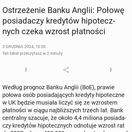
Ostrze­że­nie Banku Anglii: Połowę
po­sia­da­czy kre­dy­tów hi­po­tecz­
nych czeka wzrost płat­no­ści
3 GRUDNIA 2024, 16:30
Ten tekst przeczytasz w 2 minuty
Według prognoz Banku Anglii (BoE), prawie
połowa osób po­sia­da­ją­cych kredyty hi­po­tecz­ne
w UK będzie musiała liczyć się ze wzro­stem
płat­no­ści w ciągu naj­bliż­szych trzech lat. Bank
cen­tral­ny szacuje, że około 4,4 miliona po­sia­da­
czy kre­dy­tów hi­po­tecz­nych od­no­tu­je wzrost rat