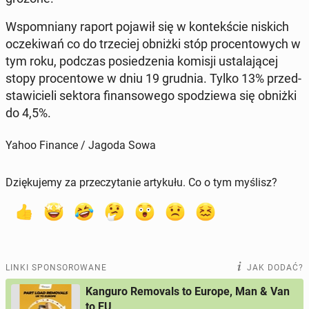
Wspo­mnia­ny raport pojawił się w kon­tek­ście niskich
ocze­ki­wań co do trze­ciej obniżki stóp pro­cen­to­wych w
tym roku, podczas po­sie­dze­nia komisji usta­la­ją­cej
stopy pro­cen­to­we w dniu 19 grudnia. Tylko 13% przed­
sta­wi­cie­li sektora fi­nan­so­we­go spo­dzie­wa się obniżki
do 4,5%.
Yahoo Finance / Jagoda Sowa
Dziękujemy za przeczytanie artykułu. Co o tym myślisz?
LINKI SPONSOROWANE
JAK DODAĆ?
Kanguro Removals to Europe, Man & Van
to EU