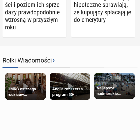
ści i poziom ich sprze­
hi­po­tecz­ne spra­wia­ją,
da­ży praw­do­po­dob­nie
że ku­pu­ją­cy spła­ca­ją je
wzrosną w przy­szłym
do eme­ry­tu­ry
roku
›
Rolki Wiadomości
Najlepsze
HMRC ostrzega
Anglia rozszerza
nadmorskie
rodziców
program 50-
miasteczko blisko
pobierających Child
procentowych
Londynu
Benefit. Mogą być
zniżek kolejowych
zobowiązani do
na 18-latków
zwrotu zasiłku