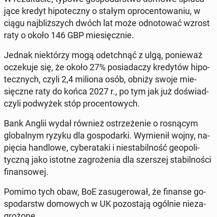
ją­ce kredyt hi­po­tecz­ny o stałym opro­cen­to­wa­niu, w
ciągu naj­bliż­szych dwóch lat może od­no­to­wać wzrost
raty o około 146 GBP mie­sięcz­nie.
Jednak nie­któ­rzy mogą ode­tchnąć z ulgą, po­nie­waż
ocze­ku­je się, że około 27% po­sia­da­czy kre­dy­tów hi­po­
tecz­nych, czyli 2,4 miliona osób, obniży swoje mie­
sięcz­ne raty do końca 2027 r., po tym jak już do­świad­
czy­li pod­wy­żek stóp pro­cen­to­wych.
Bank Anglii wydał również ostrze­że­nie o ro­sną­cym
glo­bal­nym ryzyku dla go­spo­dar­ki. Wy­mie­nił wojny, na­
pię­cia han­dlo­we, cy­be­ra­ta­ki i nie­sta­bil­ność geo­po­li­
tycz­ną jako istotne za­gro­że­nia dla szer­szej sta­bil­no­ści
fi­nan­so­wej.
Pomimo tych obaw, BoE za­su­ge­ro­wał, że finanse go­
spo­darstw do­mo­wych w UK po­zo­sta­ją ogólnie nie­za­
gro­żo­ne.