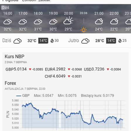
ZMIANA
Dziś
16:00
17:00
18:00
19:00
20:00
20:36
21:00
22:00
23:
32°C
32°C
31°C
30°C
29°C
24°C
22°C
20
Dziś
Jutro
32°C
28°C
14°C
14°C
30
25
Kurs NBP
Z DNIA: 7 SIERPNIA
5.0134
4.2982
3.7236
GBP
EUR
USD
-0.0085
-0.0068
-0.0084
4.6049
CHF
-0.0031
Forex
AKTUALIZACJA:
7 SIERPNIA, 22:00