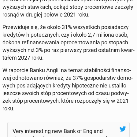
wyż­szych staw­kach, odkąd stopy pro­cen­to­we zaczęły
rosnąć w drugiej połowie 2021 roku.
Prze­wi­du­je się, że około 31% wszyst­kich po­sia­da­czy
kre­dy­tów hi­po­tecz­nych, czyli około 2,7 miliona osób,
dokona re­fi­nan­so­wa­nia opro­cen­to­wa­nia po stopach
wyż­szych niż 3% po raz pierw­szy przed ostat­nim kwar­
ta­łem 2027 roku.
W ra­por­cie Banku Anglii na temat sta­bil­no­ści fi­nan­so­
wej od­no­to­wa­no również, że 37% go­spo­darstw do­mo­
wych po­sia­da­ją­cych kredyty hi­po­tecz­ne nie usta­li­ło
jeszcze swoich stóp pro­cen­to­wych od czasu pod­wy­
żek stóp pro­cen­to­wych, które roz­po­czę­ły się w 2021
roku.
Very in­te­re­sting new Bank of England