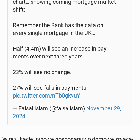
chart… showing coming mort­ga­ge market
shift:
Re­mem­ber the Bank has the data on
every single mort­ga­ge in the UK…
Half (4.4m) will see an in­cre­ase in pay­
ments over next three years.
23% will see no change.
27% will see falls in pay­ments
pic.twitter.com/nTb0gkvuYl
— Faisal Islam (@fa­isa­li­slam)
No­vem­ber 29,
2024
W re­zul­ta­cie, typowe go­spo­dar­stwo domowe spła­ca­