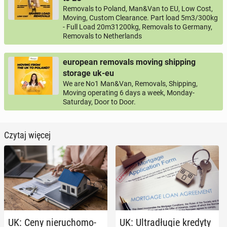
Removals to Poland, Man&Van to EU, Low Cost,
Moving, Custom Clearance. Part load 5m3/300kg
- Full Load 20m31200kg, Removals to Germany,
Removals to Netherlands
european removals moving shipping
storage uk-eu
We are No1 Man&Van, Removals, Shipping,
Moving operating 6 days a week, Monday-
Saturday, Door to Door.
Czytaj więcej
UK: Ceny nie­ru­cho­mo­
UK: Ul­tra­dłu­gie kredyty