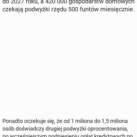
do 2027 roku, a 420 000 go­spo­darstw do­mo­wych
czekają pod­wyż­ki rzędu 500 funtów mie­sięcz­nie.
Ponadto ocze­ku­je się, że od 1 miliona do 1,5 miliona
osób do­świad­czy drugiej pod­wyż­ki opro­cen­to­wa­nia,
po wcze­śniej­szym pod­nie­sie­niu opłat kre­dy­to­wych po