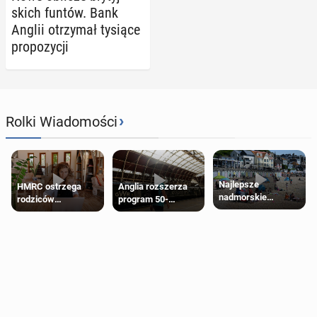
skich funtów. Bank
Anglii otrzy­mał tysiące
pro­po­zy­cji
›
Rolki Wiadomości
Najlepsze
HMRC ostrzega
Anglia rozszerza
nadmorskie
rodziców
program 50-
miasteczko blisko
pobierających Child
procentowych
Londynu
Benefit. Mogą być
zniżek kolejowych
zobowiązani do
na 18-latków
zwrotu zasiłku