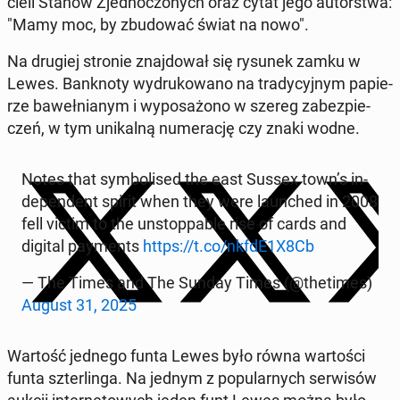
cie­li Stanów Zjed­no­czo­nych oraz cytat jego au­tor­stwa:
"Mamy moc, by zbu­do­wać świat na nowo".
Na drugiej stronie znaj­do­wał się rysunek zamku w
Lewes. Bank­no­ty wy­dru­ko­wa­no na tra­dy­cyj­nym pa­pie­
rze ba­weł­nia­nym i wy­po­sa­żo­no w szereg za­bez­pie­
czeń, w tym uni­kal­ną nu­me­ra­cję czy znaki wodne.
Notes that sym­bo­li­sed the east Sussex town’s in­
de­pen­dent spirit when they were laun­ched in 2008
fell victim to the unstop­pa­ble rise of cards and
digital pay­ments
https://t.co/nkfdE1X8Cb
— The Times and The Sunday Times (@the­ti­mes)
August 31, 2025
Wartość jednego funta Lewes było równa war­to­ści
funta szter­lin­ga. Na jednym z po­pu­lar­nych ser­wi­sów