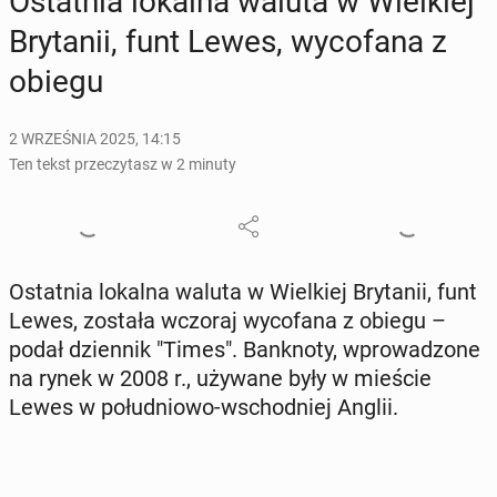
Ostat­nia lokalna waluta w Wiel­kiej
Bry­ta­nii, funt Lewes, wy­co­fa­na z
obiegu
2 WRZEŚNIA 2025, 14:15
Ten tekst przeczytasz w 2 minuty
Ostat­nia lokalna waluta w Wiel­kiej Bry­ta­nii, funt
Lewes, została wczoraj wy­co­fa­na z obiegu –
podał dzien­nik "Times". Bank­no­ty, wpro­wa­dzo­ne
na rynek w 2008 r., używane były w mieście
Lewes w po­łu­dnio­wo-wschod­niej Anglii.