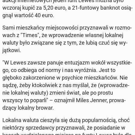
aukcji in­ter­ne­to­wych jeden funt Lewes można było
wczoraj kupić za 5,20 euro, a 21-funtowy banknot osią­
gnął wartość 40 euro.
Sami miesz­kań­cy miej­sco­wo­ści przy­zna­wa­li w roz­mo­
wach z "Times", że wpro­wa­dze­nie własnej lo­kal­nej
waluty było zwią­za­ne się z tym, że lubią czuć się wy­
jąt­ko­wi.
"W Lewes zawsze panuje en­tu­zjazm wokół wszyst­kie­
go, co odbiega od normy i nas wy­róż­nia. Jest to
głęboko za­ko­rze­nio­ne w psy­chi­ce miesz­kań­ców. Nie
sądzę, żeby kto­kol­wiek z nas myślał, że (wpro­wa­dze­
nie lo­kal­nej waluty) zmieni świat, ale po prostu
wszyscy to poparli" – oznaj­mił Miles Jenner, pro­wa­
dzą­cy lokalny browar.
Lokalna waluta cie­szy­ła się dużą po­pu­lar­no­ścią, choć
nie­któ­rzy sprze­daw­cy przy­zna­wa­li, że po­sia­da­nie w