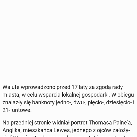
Walutę wpro­wa­dzo­no przed 17 laty za zgodą rady
miasta, w celu wspar­cia lo­kal­nej go­spo­dar­ki. W obiegu
zna­la­zły się bank­no­ty jedno-, dwu-, pięcio-, dzie­się­cio- i
21-funtowe.
Na przed­niej stronie widniał portret Thomasa Paine’a,
Anglika, miesz­kań­ca Lewes, jednego z ojców za­ło­ży­