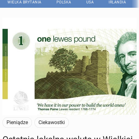
WIELKA BRYTANIA
POLSKA
USA
IRLANDIA
Wartość jednego funta Lewes było równa wartości funta szterlinga.
(Fot. X/@thelewespound)
Pieniądze
Ciekawostki