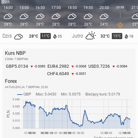
Dziś
14:00
15:00
16:00
17:00
18:00
19:00
20:00
20:38
21:
28°C
28°C
28°C
28°C
28°C
26°C
24°C
23
Dziś
Jutro
28°C
32°C
11°C
15°C
35
18
Kurs NBP
Z DNIA: 7 SIERPNIA
5.0134
4.2982
3.7236
GBP
EUR
USD
-0.0085
-0.0068
-0.0084
4.6049
CHF
-0.0031
Forex
AKTUALIZACJA:
7 SIERPNIA, 22:00
Źródło: currencybeacon.com