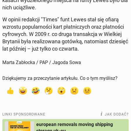
kasach wy­dzie­lo­ne­go miejsca na funty Lewes było dla
nich uciąż­li­we.
W opinii re­dak­cji "Times" funt Lewes stał się ofiarą
wzrostu po­pu­lar­no­ści kart płat­ni­czych oraz płat­no­ści
cy­fro­wych. W 2009 r. co druga trans­ak­cja w Wiel­kiej
Bry­ta­nii była re­ali­zo­wa­na gotówką, na­to­miast dzie­sięć
lat później – już tylko co czwarta.
Marta Zabłocka / PAP / Jagoda Sowa
Dziękujemy za przeczytanie artykułu. Co o tym myślisz?
LINKI SPONSOROWANE
JAK DODAĆ?
european removals moving shipping
storage uk-eu