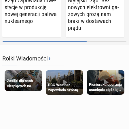
Rząd za­po­wia­da in­we­
Bry­tyj­ski rząd: Bez
sty­cje w pro­duk­cję
nowych elek­trow­ni ga­
nowej ge­ne­ra­cji paliwa
zo­wych grożą nam
nu­kle­ar­ne­go
braki w do­sta­wach
prądu
›
Rolki Wiadomości
Zasiłki dla osób
Pionierska operacja
BBC Weather
cierpiących na
usunięcia ciężkiej
zapowiada szóstą
schorzenia
wady wrodzonej
falę upałów w
psychiczne
płodu w łonie matki
Londynie