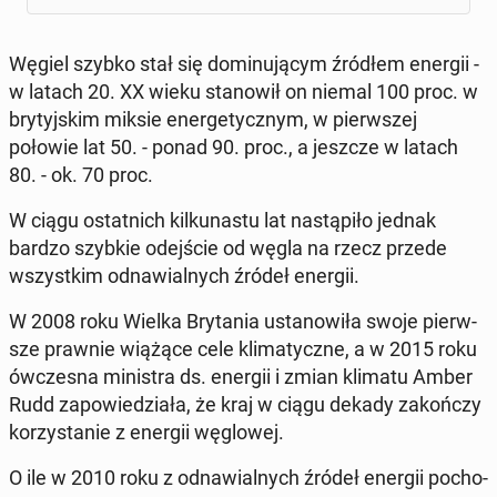
Węgiel szybko stał się do­mi­nu­ją­cym źródłem energii -
w latach 20. XX wieku sta­no­wił on niemal 100 proc. w
bry­tyj­skim miksie ener­ge­tycz­nym, w pierw­szej
połowie lat 50. - ponad 90. proc., a jeszcze w latach
80. - ok. 70 proc.
W ciągu ostat­nich kil­ku­na­stu lat na­stą­pi­ło jednak
bardzo szybkie odej­ście od węgla na rzecz przede
wszyst­kim od­na­wial­nych źródeł energii.
W 2008 roku Wielka Bry­ta­nia usta­no­wi­ła swoje pierw­
sze prawnie wiążące cele kli­ma­tycz­ne, a w 2015 roku
ów­cze­sna mi­ni­stra ds. energii i zmian klimatu Amber
Rudd za­po­wie­dzia­ła, że kraj w ciągu dekady za­koń­czy
ko­rzy­sta­nie z energii wę­glo­wej.
O ile w 2010 roku z od­na­wial­nych źródeł energii po­cho­