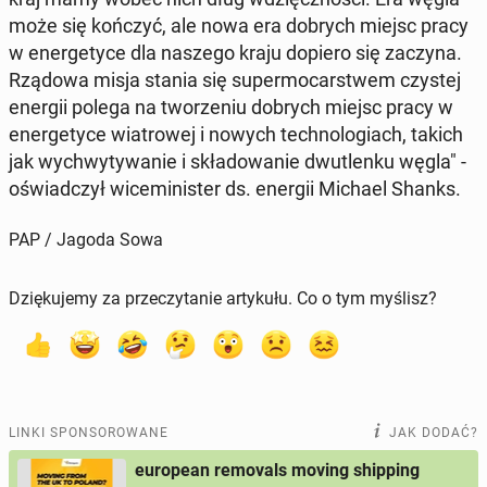
może się kończyć, ale nowa era dobrych miejsc pracy
w ener­ge­ty­ce dla naszego kraju dopiero się zaczyna.
Rządowa misja stania się su­per­mo­car­stwem czystej
energii polega na two­rze­niu dobrych miejsc pracy w
ener­ge­ty­ce wia­tro­wej i nowych tech­no­lo­giach, takich
jak wy­chwy­ty­wa­nie i skła­do­wa­nie dwu­tlen­ku węgla" -
oświad­czył wi­ce­mi­ni­ster ds. energii Michael Shanks.
PAP / Jagoda Sowa
Dziękujemy za przeczytanie artykułu. Co o tym myślisz?
LINKI SPONSOROWANE
JAK DODAĆ?
european removals moving shipping