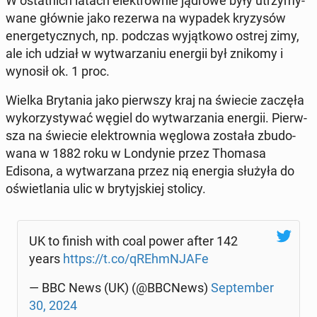
W ostat­nich latach elek­trow­nie jądrowe były utrzy­my­
wa­ne głównie jako rezerwa na wypadek kry­zy­sów
ener­ge­tycz­nych, np. podczas wy­jąt­ko­wo ostrej zimy,
ale ich udział w wy­twa­rza­niu energii był znikomy i
wynosił ok. 1 proc.
Wielka Bry­ta­nia jako pierw­szy kraj na świecie zaczęła
wy­ko­rzy­sty­wać węgiel do wy­twa­rza­nia energii. Pierw­
sza na świecie elek­trow­nia węglowa została zbu­do­
wa­na w 1882 roku w Lon­dy­nie przez Thomasa
Edisona, a wy­twa­rza­na przez nią energia służyła do
oświe­tla­nia ulic w bry­tyj­skiej stolicy.
UK to finish with coal power after 142
years
https://t.co/qREhmN­JA­Fe
— BBC News (UK) (@BBCNews)
Sep­tem­ber
30, 2024