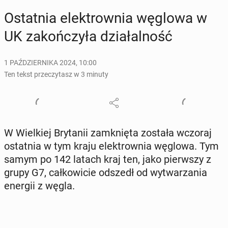
Ostat­nia elek­trow­nia węglowa w
UK za­koń­czy­ła dzia­łal­ność
1 PAŹDZIERNIKA 2024, 10:00
Ten tekst przeczytasz w 3 minuty
W Wiel­kiej Bry­ta­nii za­mknię­ta została wczoraj
ostat­nia w tym kraju elek­trow­nia węglowa. Tym
samym po 142 latach kraj ten, jako pierw­szy z
grupy G7, cał­ko­wi­cie odszedł od wy­twa­rza­nia
energii z węgla.