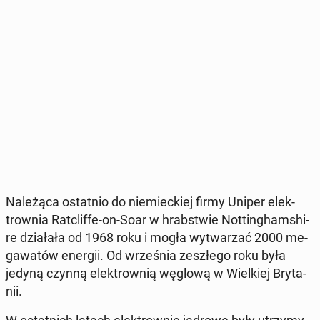
Na­le­żą­ca ostat­nio do nie­miec­kiej firmy Uniper elek­
trow­nia Ratc­lif­fe-on-Soar w hrab­stwie Not­tin­gham­shi­
re dzia­ła­ła od 1968 roku i mogła wy­twa­rzać 2000 me­
ga­wa­tów energii. Od wrze­śnia ze­szłe­go roku była
jedyną czynną elek­trow­nią węglową w Wiel­kiej Bry­ta­
nii.