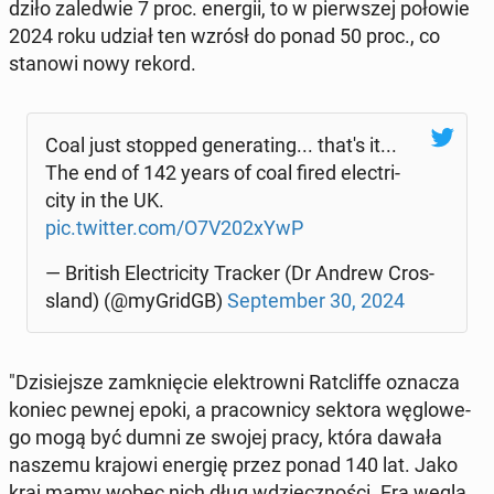
dzi­ło za­le­d­wie 7 proc. energii, to w pierw­szej połowie
2024 roku udział ten wzrósł do ponad 50 proc., co
stanowi nowy rekord.
Coal just stopped ge­ne­ra­ting... that's it...
The end of 142 years of coal fired elec­tri­
ci­ty in the UK.
pic.twitter.com/O7V202xYwP
— British Elec­tri­ci­ty Tracker (Dr Andrew Cros­
sland) (@my­GridGB)
Sep­tem­ber 30, 2024
"Dzi­siej­sze za­mknię­cie elek­trow­ni Ratc­lif­fe oznacza
koniec pewnej epoki, a pra­cow­ni­cy sektora wę­glo­we­
go mogą być dumni ze swojej pracy, która dawała
naszemu krajowi energię przez ponad 140 lat. Jako
kraj mamy wobec nich dług wdzięcz­no­ści. Era węgla