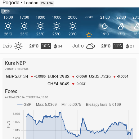
Pogoda
•
London
ZMIANA
Dziś
16:00
17:00
18:00
19:00
20:00
20:39
21:00
22:00
23:
26°C
26°C
26°C
25°C
23°C
19°C
17°C
16
Dziś
Jutro
26°C
28°C
10°C
11°C
34
21
Kurs NBP
Z DNIA: 7 SIERPNIA
5.0134
4.2982
3.7236
GBP
EUR
USD
-0.0085
-0.0068
-0.0084
4.6049
CHF
-0.0031
Forex
AKTUALIZACJA:
7 SIERPNIA, 16:00