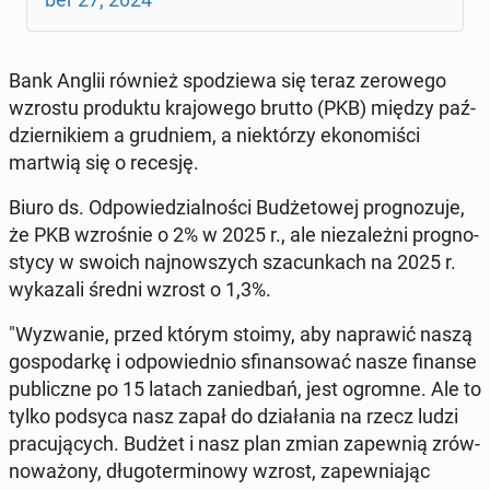
Bank Anglii również spo­dzie­wa się teraz ze­ro­we­go
wzrostu pro­duk­tu kra­jo­we­go brutto (PKB) między paź­
dzier­ni­kiem a grud­niem, a nie­któ­rzy eko­no­mi­ści
martwią się o recesję.
Biuro ds. Od­po­wie­dzial­no­ści Bu­dże­to­wej pro­gno­zu­je,
że PKB wzro­śnie o 2% w 2025 r., ale nie­za­leż­ni pro­gno­
sty­cy w swoich naj­now­szych sza­cun­kach na 2025 r.
wy­ka­za­li średni wzrost o 1,3%.
"Wy­zwa­nie, przed którym stoimy, aby na­pra­wić naszą
go­spo­dar­kę i od­po­wied­nio sfi­nan­so­wać nasze finanse
pu­blicz­ne po 15 latach za­nie­dbań, jest ogromne. Ale to
tylko podsyca nasz zapał do dzia­ła­nia na rzecz ludzi
pra­cu­ją­cych. Budżet i nasz plan zmian za­pew­nią zrów­
no­wa­żo­ny, dłu­go­ter­mi­no­wy wzrost, za­pew­nia­jąc