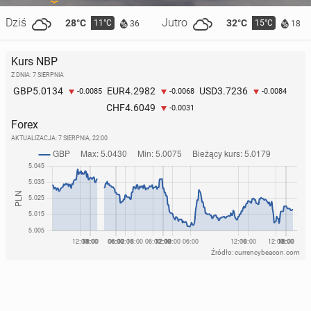
Dziś
Jutro
28°C
32°C
11°C
15°C
36
18
Kurs NBP
Z DNIA: 7 SIERPNIA
5.0134
4.2982
3.7236
GBP
EUR
USD
-0.0085
-0.0068
-0.0084
4.6049
CHF
-0.0031
Forex
AKTUALIZACJA:
7 SIERPNIA, 22:00
Źródło: currencybeacon.com