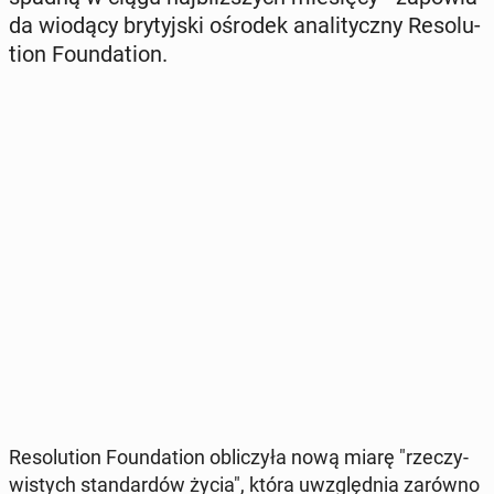
da wiodący bry­tyj­ski ośrodek ana­li­tycz­ny Re­so­lu­
tion Fo­un­da­tion.
Re­so­lu­tion Fo­un­da­tion ob­li­czy­ła nową miarę "rze­czy­
wi­stych stan­dar­dów życia", która uwzględ­nia zarówno