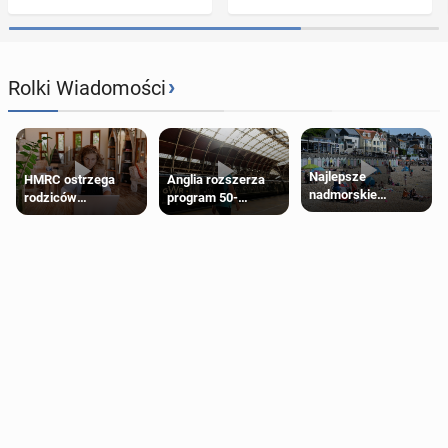
›
Rolki Wiadomości
Najlepsze
HMRC ostrzega
Anglia rozszerza
nadmorskie
rodziców
program 50-
miasteczko blisko
pobierających Child
procentowych
Londynu
Benefit. Mogą być
zniżek kolejowych
zobowiązani do
na 18-latków
zwrotu zasiłku