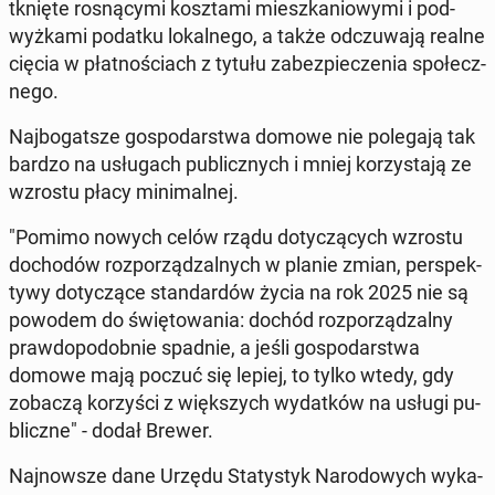
tknię­te ro­sną­cy­mi kosz­ta­mi miesz­ka­nio­wy­mi i pod­
wyż­ka­mi podatku lo­kal­ne­go, a także od­czu­wa­ją realne
cięcia w płat­no­ściach z tytułu za­bez­pie­cze­nia spo­łecz­
ne­go.
Naj­bo­gat­sze go­spo­dar­stwa domowe nie po­le­ga­ją tak
bardzo na usłu­gach pu­blicz­nych i mniej ko­rzy­sta­ją ze
wzrostu płacy mi­ni­mal­nej.
"Pomimo nowych celów rządu do­ty­czą­cych wzrostu
do­cho­dów roz­po­rzą­dzal­nych w planie zmian, per­spek­
ty­wy do­ty­czą­ce stan­dar­dów życia na rok 2025 nie są
powodem do świę­to­wa­nia: dochód roz­po­rzą­dzal­ny
praw­do­po­dob­nie spadnie, a jeśli go­spo­dar­stwa
domowe mają poczuć się lepiej, to tylko wtedy, gdy
zobaczą ko­rzy­ści z więk­szych wy­dat­ków na usługi pu­
blicz­ne" - dodał Brewer.
Naj­now­sze dane Urzędu Sta­ty­styk Na­ro­do­wych wy­ka­