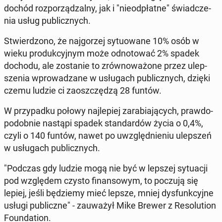
dochód roz­po­rzą­dzal­ny, jak i "nie­od­płat­ne" świad­cze­
nia usług pu­blicz­nych.
Stwier­dzo­no, że naj­go­rzej sy­tu­owa­ne 10% osób w
wieku pro­duk­cyj­nym może od­no­to­wać 2% spadek
dochodu, ale zo­sta­nie to zrów­no­wa­żo­ne przez ulep­
sze­nia wpro­wa­dza­ne w usłu­gach pu­blicz­nych, dzięki
czemu ludzie ci za­osz­czę­dzą 28 funtów.
W przy­pad­ku połowy naj­le­piej za­ra­bia­ją­cych, praw­do­
po­dob­nie nastąpi spadek stan­dar­dów życia o 0,4%,
czyli o 140 funtów, nawet po uwzględ­nie­niu ulep­szeń
w usłu­gach pu­blicz­nych.
"Podczas gdy ludzie mogą nie być w lepszej sy­tu­acji
pod wzglę­dem czysto fi­nan­so­wym, to poczują się
lepiej, jeśli bę­dzie­my mieć lepsze, mniej dys­funk­cyj­ne
usługi pu­blicz­ne" - za­uwa­żył Mike Brewer z Re­so­lu­tion
Fo­un­da­tion.