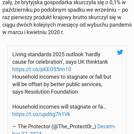
za­ły, że bry­tyj­ska go­spo­dar­ka skur­czy­ła się o 0,1% w
paź­dzier­ni­ku po po­dob­nym spadku we wrze­śniu – po
raz pierw­szy produkt krajowy brutto skur­czył się w
ciągu dwóch ko­lej­nych mie­się­cy od wybuchu pan­de­mii
w marcu i kwiet­niu 2020 r.
Living stan­dards 2025 outlook ‘hardly
cause for ce­le­bra­tion’, says UK think­tank
https://t.co/pKEO55nn10
Ho­use­hold incomes to sta­gna­te or fall but
will be offset by better public se­rvi­ces,
says Re­so­lu­tion Fo­un­da­tion
Ho­use­hold incomes will sta­gna­te or fa…
https://t.co/upd6g7h1Vk
— The Pro­tec­tor (@The_Protect0r_)
De­cem­
ber 27, 2024