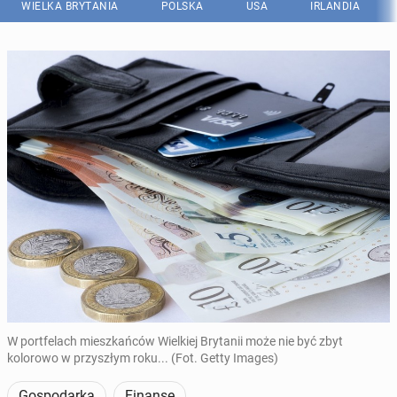
WIELKA BRYTANIA
POLSKA
USA
IRLANDIA
W portfelach mieszkańców Wielkiej Brytanii może nie być zbyt
kolorowo w przyszłym roku... (Fot. Getty Images)
Gospodarka
Finanse