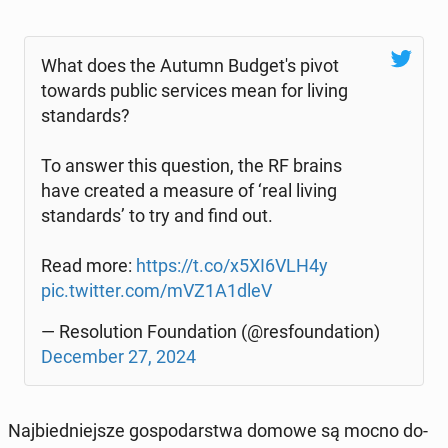
What does the Autumn Bud­ge­t's pivot
towards public se­rvi­ces mean for living
stan­dards?
To answer this qu­estion, the RF brains
have created a measure of ‘real living
stan­dards’ to try and find out.
Read more:
https://t.co/x5XI6VLH4y
pic.twitter.com/mVZ1A1dleV
— Re­so­lu­tion Fo­un­da­tion (@res­fo­un­da­tion)
De­cem­ber 27, 2024
Naj­bied­niej­sze go­spo­dar­stwa domowe są mocno do­