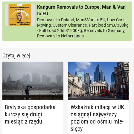
Kanguro Removals to Europe, Man & Van
to EU
Removals to Poland, Man&Van to EU, Low Cost,
Moving, Custom Clearance. Part load 5m3/300kg
- Full Load 20m31200kg, Removals to Germany,
Removals to Netherlands
Czytaj więcej
Bry­tyj­ska go­spo­dar­ka
Wskaź­nik in­fla­cji w UK
kurczy się drugi
osią­gnął naj­wyż­szy
miesiąc z rzędu
poziom od ośmiu mie­
się­cy