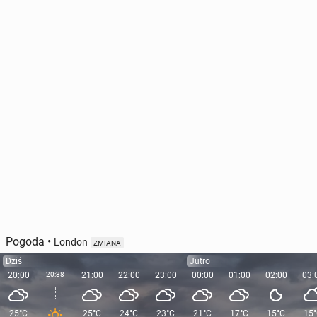
Pogoda
•
London
ZMIANA
Dziś
Jutro
20:00
20:38
21:00
22:00
23:00
00:00
01:00
02:00
03:
25°C
25°C
24°C
23°C
21°C
17°C
15°C
15