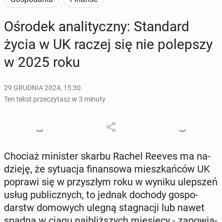
Ośrodek ana­li­tycz­ny: Stan­dard
życia w UK raczej się nie po­lep­szy
w 2025 roku
29 GRUDNIA 2024, 15:30
Ten tekst przeczytasz w 3 minuty
Chociaż mi­ni­ster skarbu Rachel Reeves ma na­
dzie­ję, że sy­tu­acja fi­nan­so­wa miesz­kań­ców UK
poprawi się w przy­szłym roku w wyniku ulep­szeń
usług pu­blicz­nych, to jednak dochody go­spo­
darstw do­mo­wych ulegną sta­gna­cji lub nawet
spadną w ciągu naj­bliż­szych mie­się­cy - za­po­wia­