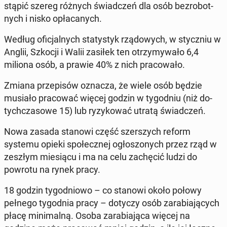
stą­pić szereg różnych świad­czeń dla osób bez­ro­bot­
nych i nisko opła­ca­nych.
Według ofi­cjal­nych sta­ty­styk rzą­do­wych, w stycz­niu w
Anglii, Szkocji i Walii zasiłek ten otrzy­my­wa­ło 6,4
miliona osób, a prawie 40% z nich pra­co­wa­ło.
Zmiana prze­pi­sów oznacza, że wiele osób będzie
musiało pra­co­wać więcej godzin w ty­go­dniu (niż do­
tych­cza­so­we 15) lub ry­zy­ko­wać utratą świad­czeń.
Nowa zasada stanowi część szer­szych reform
systemu opieki spo­łecz­nej ogło­szo­nych przez rząd w
zeszłym mie­sią­cu i ma na celu za­chę­cić ludzi do
powrotu na rynek pracy.
18 godzin ty­go­dnio­wo – co stanowi około połowy
pełnego ty­go­dnia pracy – dotyczy osób za­ra­bia­ją­cych
płacę mi­ni­mal­ną. Osoba za­ra­bia­ją­ca więcej na