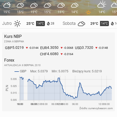
15°C
15°C
15°C
15°C
15°C
14°C
14°C
15
Jutro
Sobota
25°C
29°C
14°C
14°C
28
1
Kurs NBP
Z DNIA: 6 SIERPNIA
5.0219
4.3050
3.7320
GBP
EUR
USD
-0.0144
-0.0068
-0.0148
4.6080
CHF
-0.0164
Forex
AKTUALIZACJA:
6 SIERPNIA, 23:10
Źródło: currencybeacon.com