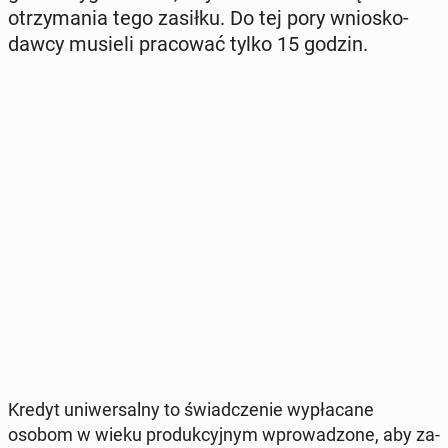
otrzy­ma­nia tego zasiłku. Do tej pory wnio­sko­
daw­cy musieli pra­co­wać tylko 15 godzin.
Kredyt uni­wer­sal­ny to świad­cze­nie wy­pła­ca­ne
osobom w wieku pro­duk­cyj­nym wpro­wa­dzo­ne, aby za­