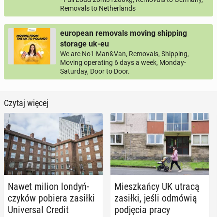
Removals to Netherlands
european removals moving shipping
storage uk-eu
We are No1 Man&Van, Removals, Shipping,
Moving operating 6 days a week, Monday-
Saturday, Door to Door.
Czytaj więcej
Nawet milion lon­dyń­
Miesz­kań­cy UK utracą
czy­ków pobiera zasiłki
zasiłki, jeśli odmówią
Uni­ver­sal Credit
pod­ję­cia pracy