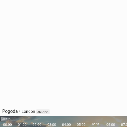
Pogoda
•
London
ZMIANA
Jutro
00:00
01:00
02:00
03:00
04:00
05:00
05:33
06:00
07: