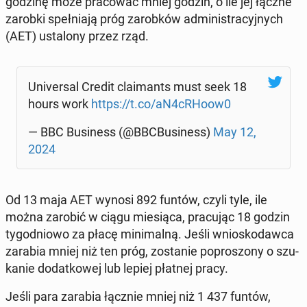
godzinę może pra­co­wać mniej godzin, o ile jej łączne
zarobki speł­nia­ją próg za­rob­ków ad­mi­ni­stra­cyj­nych
(AET) usta­lo­ny przez rząd.
Uni­ver­sal Credit cla­imants must seek 18
hours work
https://t.co/aN4cRHoow0
— BBC Bu­si­ness (@BBC­Bu­si­ness)
May 12,
2024
Od 13 maja AET wynosi 892 funtów, czyli tyle, ile
można zarobić w ciągu mie­sią­ca, pra­cu­jąc 18 godzin
ty­go­dnio­wo za płacę mi­ni­mal­ną. Jeśli wnio­sko­daw­ca
zarabia mniej niż ten próg, zo­sta­nie po­pro­szo­ny o szu­
ka­nie do­dat­ko­wej lub lepiej płatnej pracy.
Jeśli para zarabia łącznie mniej niż 1 437 funtów,