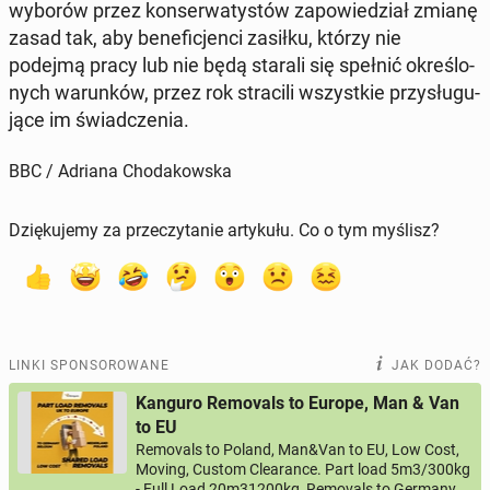
wyborów przez kon­ser­wa­ty­stów za­po­wie­dział zmianę
zasad tak, aby be­ne­fi­cjen­ci zasiłku, którzy nie
podejmą pracy lub nie będą starali się spełnić okre­ślo­
nych wa­run­ków, przez rok stra­ci­li wszyst­kie przy­słu­gu­
ją­ce im świad­cze­nia.
BBC / Adriana Chodakowska
Dziękujemy za przeczytanie artykułu. Co o tym myślisz?
LINKI SPONSOROWANE
JAK DODAĆ?
Kanguro Removals to Europe, Man & Van
to EU
Removals to Poland, Man&Van to EU, Low Cost,
Moving, Custom Clearance. Part load 5m3/300kg
- Full Load 20m31200kg, Removals to Germany,