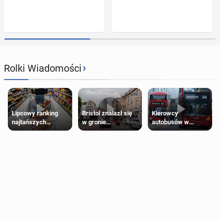
›
Rolki Wiadomości
Lipcowy ranking
Bristol znalazł się
Kierowcy
najtańszych
w gronie
autobusów w
supermarketów
najlepszych
Londynie
kierunków podróży
zapowiadają strajki
na świecie