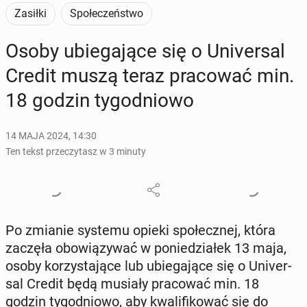
Zasiłki
Społeczeństwo
Osoby ubie­ga­ją­ce się o Uni­ver­sal
Credit muszą teraz pra­co­wać min.
18 godzin ty­go­dnio­wo
14 MAJA 2024, 14:30
Ten tekst przeczytasz w 3 minuty
Po zmianie systemu opieki spo­łecz­nej, która
zaczęła obo­wią­zy­wać w po­nie­dzia­łek 13 maja,
osoby ko­rzy­sta­ją­ce lub ubie­ga­ją­ce się o Uni­ver­
sal Credit będą musiały pra­co­wać min. 18
godzin ty­go­dnio­wo, aby kwa­li­fi­ko­wać się do