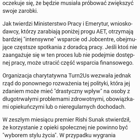
ocze­ku­je się, że będzie musiała pró­bo­wać zwięk­szyć
swoje zarobki.
Jak twier­dzi Mi­ni­ster­stwo Pracy i Eme­ry­tur, wnio­sko­
daw­cy, którzy za­ra­bia­ją poniżej progu AET, otrzy­ma­ją
bar­dziej "in­ten­syw­ne" wspar­cie od Job­cen­tre, obej­mu­
ją­ce częst­sze spo­tka­nia z doradcą pracy. Jeśli ktoś nie
za­an­ga­żu­je się w ten proces lub nie po­dej­mie do­stęp­
nej pracy, może utracić część wspar­cia fi­nan­so­we­go.
Or­ga­ni­za­cja cha­ry­ta­tyw­na Turn2Us wezwała jednak
rząd do po­now­ne­go roz­wa­że­nia tej po­li­ty­ki, która jej
zdaniem może mieć "dra­stycz­ny wpływ" na osoby z
dłu­go­trwa­ły­mi pro­ble­ma­mi zdro­wot­ny­mi, obo­wiąz­ka­
mi opie­kuń­czy­mi lub o nie­re­gu­lar­nych do­cho­dach.
W zeszłym mie­sią­cu premier Rishi Sunak stwier­dził,
że ko­rzy­sta­nie z opieki spo­łecz­nej nie powinno być
"wyborem stylu życia". W przy­pad­ku wy­gra­nia