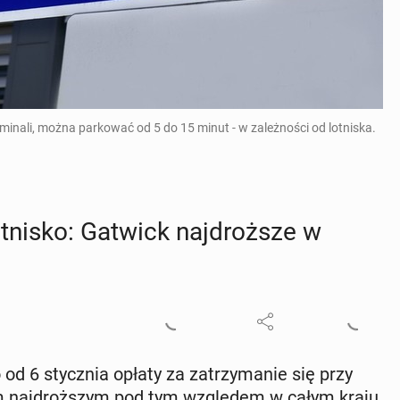
rminali, można parkować od 5 do 15 minut - w zależności od lotniska.
t­ni­sko: Gatwick naj­droż­sze w
o od 6 stycz­nia opłaty za za­trzy­ma­nie się przy
mym naj­droż­szym pod tym wzglę­dem w całym kraju.