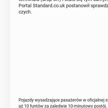
Portal Stan­dard.co.uk po­sta­no­wił spraw­dz
czych.
Pojazdy wy­sa­dza­ją­ce pa­sa­że­rów w ofi­cjal­nej
aż 10 funtów za za­le­d­wie 10-mi­nu­to­wy postó