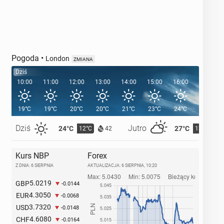
Pogoda
•
London
ZMIANA
Dziś
10:00
11:00
12:00
13:00
14:00
15:00
16:00
17:00
19°C
19°C
20°C
20°C
21°C
23°C
24°C
24°C
Dziś
Jutro
24°C
27°C
12°C
13°C
42
Kurs NBP
Forex
Z DNIA: 6 SIERPNIA
AKTUALIZACJA:
6 SIERPNIA, 10:20
5.0219
GBP
-0.0144
4.3050
EUR
-0.0068
3.7320
USD
-0.0148
4.6080
CHF
-0.0164