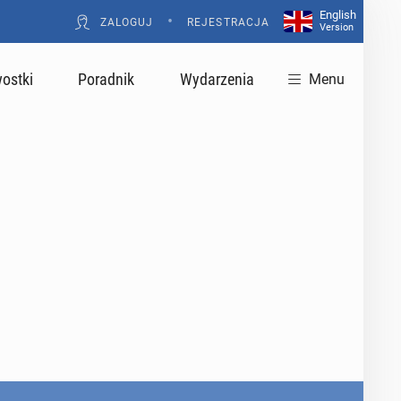
English
•
ZALOGUJ
REJESTRACJA
Version
ostki
Poradnik
Wydarzenia
Menu