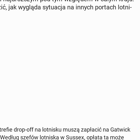
ić, jak wygląda sy­tu­acja na innych portach lot­ni­
 strefie drop-off na lot­ni­sku muszą za­pła­cić na Gatwick
j. Według szefów lot­ni­ska w Sussex, opłata ta może