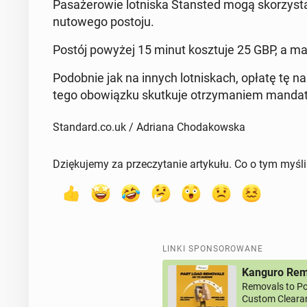
Pa­sa­że­ro­wie lot­ni­ska Stan­sted mogą sko­rzy­st
nu­to­we­go postoju.
Postój powyżej 15 minut kosz­tu­je 25 GBP, a ma
Po­dob­nie jak na innych lot­ni­skach, opłatę tę należ
tego obo­wiąz­ku skut­ku­je otrzy­ma­niem manda
Standard.co.uk / Adriana Chodakowska
Dziękujemy za przeczytanie artykułu. Co o tym myśl
LINKI SPONSOROWANE
Kanguro Remo
Removals to Po
Custom Clearan