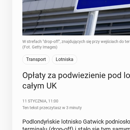
W strefach "drop-off", znajdujących się przy wejściach do te
(Fot. Getty Images)
Transport
Lotniska
Opłaty za pod­wie­zie­nie pod lo
całym UK
11 STYCZNIA, 11:00
Ten tekst przeczytasz w 3 minuty
Pod­lon­dyń­skie lot­ni­sko Gatwick pod­nio­sł
ter­mi­na­lu (drop-off) i stało się tym sa