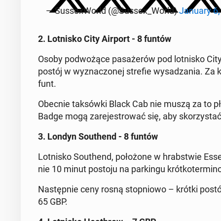
— Sus­se­xWorld (@Sussex_World)
January 6,
2. Lot­ni­sko City Airport - 8 funtów
Osoby pod­wo­żą­ce pa­sa­że­rów pod lot­ni­sko City
postój w wy­zna­czo­nej strefie wy­sa­dza­nia. Za 
funt.
Obecnie tak­sów­ki Black Cab nie muszą za to płaci
Badge mogą za­re­je­stro­wać się, aby sko­rzy­stać
3. Londyn So­uthend - 8 funtów
Lot­ni­sko So­uthend, po­ło­żo­ne w hrab­stwie Es
nie 10 minut postoju na par­kin­gu krót­ko­ter­mi­
Na­stęp­nie ceny rosną stop­nio­wo – krótki post
65 GBP.