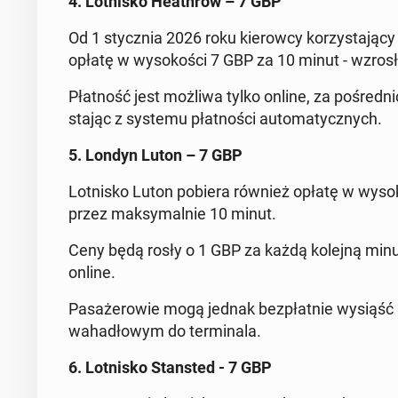
4. Lot­ni­sko He­ath­row – 7 GBP
Od 1 stycz­nia 2026 roku kie­row­cy ko­rzy­sta­ją­c
opłatę w wy­so­ko­ści 7 GBP za 10 minut - wzros
Płat­ność jest możliwa tylko online, za po­śred­nic­
sta­jąc z systemu płat­no­ści au­to­ma­tycz­nych.
5. Londyn Luton – 7 GBP
Lot­ni­sko Luton pobiera również opłatę w wy­so­ko­
przez mak­sy­mal­nie 10 minut.
Ceny będą rosły o 1 GBP za każdą kolejną minutę
online.
Pa­sa­że­ro­wie mogą jednak bez­płat­nie wysiąść na
wa­ha­dło­wym do ter­mi­na­la.
6. Lot­ni­sko Stan­sted - 7 GBP