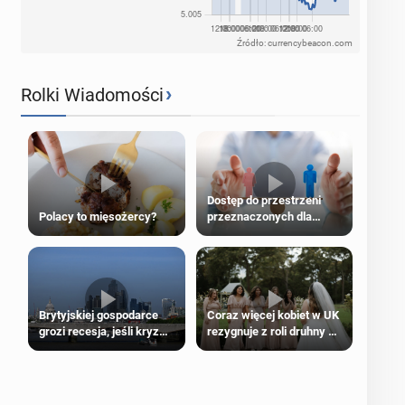
Źródło: currencybeacon.com
›
Rolki Wiadomości
Dostęp do przestrzeni
Polacy to mięsożercy?
przeznaczonych dla
jednej płci ma opierać się
wyłącznie na płci
biologicznej
Brytyjskiej gospodarce
Coraz więcej kobiet w UK
grozi recesja, jeśli kryzys
rezygnuje z roli druhny na
na Bliskim Wschodzie się
ślubie
przedłuży