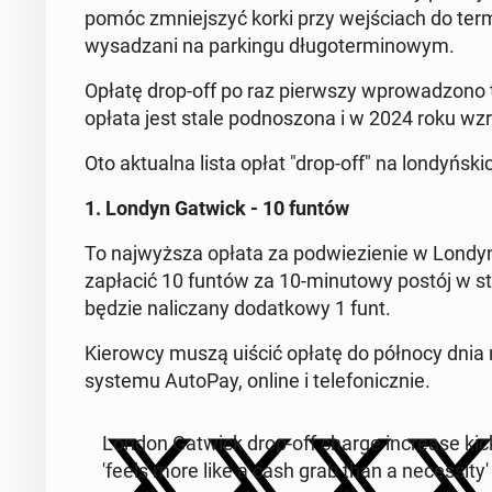
pomóc zmniej­szyć korki przy wej­ściach do ter­mi­
wy­sa­dza­ni na par­kin­gu dłu­go­ter­mi­no­wym.
Opłatę drop-off po raz pierw­szy wpro­wa­dzo­no
opłata jest stale pod­no­szo­na i w 2024 roku wzr
Oto ak­tu­al­na lista opłat "drop-off" na lon­dyń­skic
1. Londyn Gatwick - 10 funtów
To naj­wyż­sza opłata za pod­wie­zie­nie w Lon­dy­
za­pła­cić 10 funtów za 10-mi­nu­to­wy postój w s
będzie na­li­cza­ny do­dat­ko­wy 1 funt.
Kie­row­cy muszą uiścić opłatę do północy dnia na
systemu AutoPay, online i te­le­fo­nicz­nie.
London Gatwick drop-off charge in­cre­ase kicks 
'feels more like a cash grab than a ne­ces­si­ty