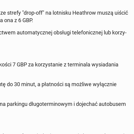
y ze strefy "drop-off" na lot­ni­sku He­ath­row muszą uiścić
ła ona z 6 GBP.
twem au­to­ma­tycz­nej obsługi te­le­fo­nicz­nej lub ko­rzy­
ści 7 GBP za ko­rzy­sta­nie z ter­mi­na­la wy­sia­da­nia
 do 30 minut, a płat­no­ści są możliwe wy­łącz­nie
 par­kin­gu dłu­go­ter­mi­no­wym i do­je­chać au­to­bu­sem