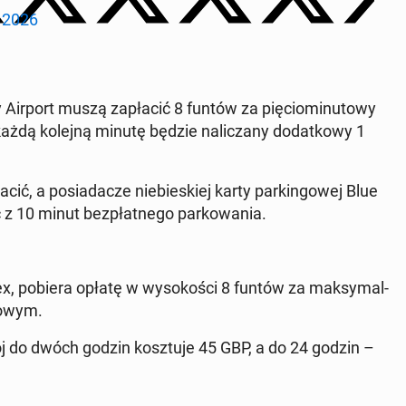
 2026
 Airport muszą za­pła­cić 8 funtów za pię­cio­mi­nu­to­wy
każdą kolejną minutę będzie na­li­cza­ny do­dat­ko­wy 1
ć, a po­sia­da­cze nie­bie­skiej karty par­kin­go­wej Blue
 z 10 minut bez­płat­ne­go par­ko­wa­nia.
sex, pobiera opłatę w wy­so­ko­ści 8 funtów za mak­sy­mal­
no­wym.
ój do dwóch godzin kosz­tu­je 45 GBP, a do 24 godzin –