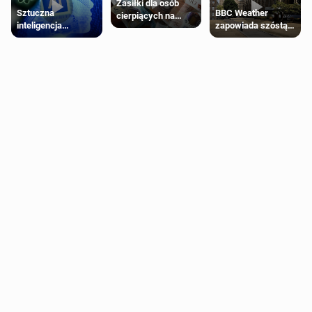
Zasiłki dla osób
Sztuczna
BBC Weather
cierpiących na
inteligencja
zapowiada szóstą
schorzenia
próbowała oszukać
falę upałów w
psychiczne
człowieka
Londynie