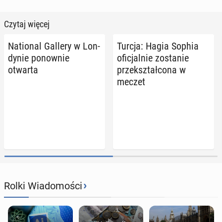
Czytaj więcej
Na­tio­nal Gallery w Lon­
Turcja: Hagia Sophia
dy­nie po­now­nie
ofi­cjal­nie zo­sta­nie
otwarta
prze­kształ­co­na w
meczet
›
Rolki Wiadomości