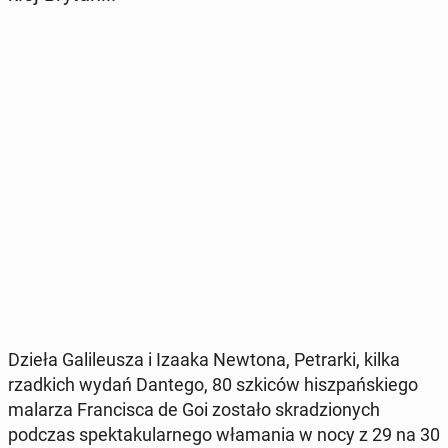
Dzieła Ga­li­le­usza i Izaaka Newtona, Pe­trar­ki, kilka
rzad­kich wydań Dantego, 80 szkiców hisz­pań­skie­go
malarza Fran­ci­sca de Goi zostało skra­dzio­nych
podczas spek­ta­ku­lar­ne­go wła­ma­nia w nocy z 29 na 30