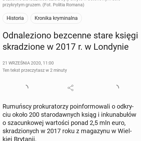
przykrytym gruzem. (Fot. Politia Romana)
Historia
Kronika kryminalna
Od­na­le­zio­no bez­cen­ne stare księgi
skra­dzio­ne w 2017 r. w Lon­dy­nie
21 WRZEŚNIA 2020, 11:00
Ten tekst przeczytasz w 2 minuty
Ru­muń­scy pro­ku­ra­to­rzy po­in­for­mo­wa­li o od­kry­
ciu około 200 sta­ro­daw­nych ksiąg i in­ku­na­bu­łów
o sza­cun­ko­wej war­to­ści ponad 2,5 mln euro,
skra­dzio­nych w 2017 roku z ma­ga­zy­nu w Wiel­
kiej Bry­ta­nii.