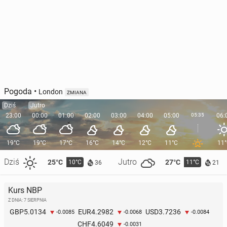
Pogoda
•
London
ZMIANA
Dziś
Jutro
23:00
00:00
01:00
02:00
03:00
04:00
05:00
05:35
06:
19°C
19°C
17°C
16°C
14°C
12°C
11°C
11
Dziś
Jutro
25°C
27°C
10°C
11°C
36
21
Kurs NBP
Z DNIA: 7 SIERPNIA
5.0134
4.2982
3.7236
GBP
EUR
USD
-0.0085
-0.0068
-0.0084
4.6049
CHF
-0.0031