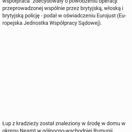
współ­pra­ca "zde­cy­do­wa­ły o po­wo­dze­niu ope­ra­cji"
prze­pro­wa­dzo­nej wspól­nie przez bry­tyj­ską, włoską i
bry­tyj­ską policję - podał w oświad­cze­niu Eu­ro­just (Eu­
ro­pej­ska Jed­nost­ka Współ­pra­cy Sądowej).
Łup z kra­dzie­ży został zna­le­zio­ny w środę w domu w
okręgu Neamt w pół­noc­no-wschod­niej Rumunii.