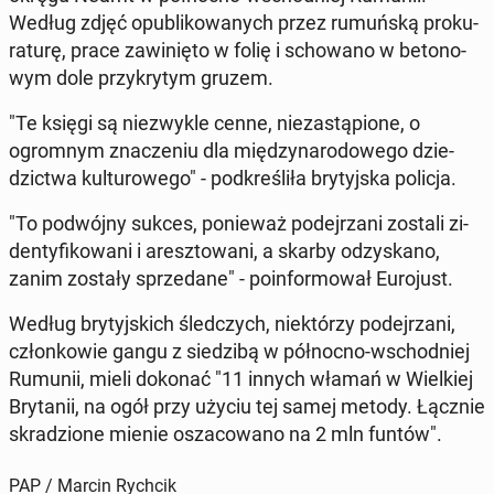
Według zdjęć opu­bli­ko­wa­nych przez ru­muń­ską pro­ku­
ra­tu­rę, prace za­wi­nię­to w folię i scho­wa­no w be­to­no­
wym dole przy­kry­tym gruzem.
"Te księgi są nie­zwy­kle cenne, nie­za­stą­pio­ne, o
ogrom­nym zna­cze­niu dla mię­dzy­na­ro­do­we­go dzie­
dzic­twa kul­tu­ro­we­go" - pod­kre­śli­ła bry­tyj­ska policja.
"To po­dwój­ny sukces, po­nie­waż po­dej­rza­ni zostali zi­
den­ty­fi­ko­wa­ni i aresz­to­wa­ni, a skarby od­zy­ska­no,
zanim zostały sprze­da­ne" - po­in­for­mo­wał Eu­ro­just.
Według bry­tyj­skich śled­czych, nie­któ­rzy po­dej­rza­ni,
człon­ko­wie gangu z sie­dzi­bą w pół­noc­no-wschod­niej
Rumunii, mieli dokonać "11 innych włamań w Wiel­kiej
Bry­ta­nii, na ogół przy użyciu tej samej metody. Łącznie
skra­dzio­ne mienie osza­co­wa­no na 2 mln funtów".
PAP / Marcin Rychcik