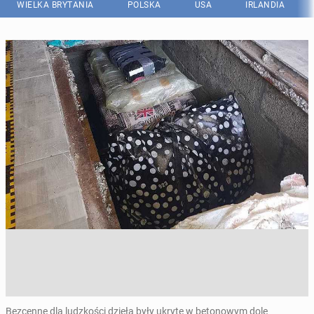
WIELKA BRYTANIA
POLSKA
USA
IRLANDIA
Bezcenne dla ludzkości dzieła były ukryte w betonowym dole