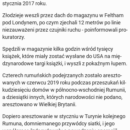
stycz­nia 2017 roku.
Zło­dzie­je weszli przez dach do ma­ga­zy­nu w Feltham
pod Lon­dy­nem, po czym zje­cha­li 12 metrów po linie
nie­zau­wa­że­ni przez czuj­ni­ki ruchu - po­in­for­mo­wa­li pro­
ku­ra­to­rzy.
Spę­dzi­li w ma­ga­zy­nie kilka godzin wśród tysięcy
książek, które miały zostać wysłane do USA na mię­
dzy­na­ro­do­we targi książki, i wyszli z po­kaź­nym łupem.
Czte­rech ru­muń­skich po­dej­rza­nych zostało aresz­to­
wa­nych w czerwcu 2019 roku podczas prze­szu­kań kil­
ku­dzie­się­ciu domów w pół­noc­no-wschod­niej Rumunii,
a dzie­siąt­ki innych, których na­ro­do­wo­ści nie podano,
aresz­to­wa­no w Wiel­kiej Bry­ta­nii.
Dopiero aresz­to­wa­nie w stycz­niu w Turynie ko­lej­ne­go
Rumuna, do­mnie­ma­ne­go przy­wód­cy siatki, i jego