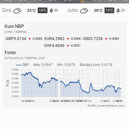
Dziś
Jutro
32°C
28°C
14°C
14°C
30
25
Kurs NBP
Z DNIA: 7 SIERPNIA
5.0134
4.2982
3.7236
GBP
EUR
USD
-0.0085
-0.0068
-0.0084
4.6049
CHF
-0.0031
Forex
AKTUALIZACJA:
7 SIERPNIA, 22:00
Źródło: currencybeacon.com