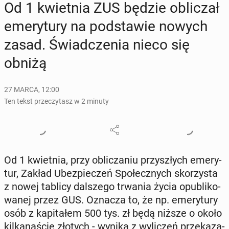
Od 1 kwiet­nia ZUS będzie ob­li­czał
eme­ry­tu­ry na pod­sta­wie nowych
zasad. Świad­cze­nia nieco się
obniżą
27 MARCA, 12:00
Ten tekst przeczytasz w 2 minuty
Od 1 kwiet­nia, przy ob­li­cza­niu przy­szłych eme­ry­
tur, Zakład Ubez­pie­czeń Spo­łecz­nych sko­rzy­sta
z nowej tablicy dal­sze­go trwania życia opu­bli­ko­
wa­nej przez GUS. Oznacza to, że np. eme­ry­tu­ry
osób z ka­pi­ta­łem 500 tys. zł będą niższe o około
kil­ka­na­ście złotych - wynika z wy­li­czeń prze­ka­za­