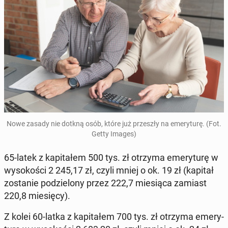
Nowe zasady nie dotkną osób, które już prze­szły na eme­ry­tu­rę. (Fot.
Getty Images)
65-latek z ka­pi­ta­łem 500 tys. zł otrzyma eme­ry­tu­rę w
wy­so­ko­ści 2 245,17 zł, czyli mniej o ok. 19 zł (kapitał
zo­sta­nie po­dzie­lo­ny przez 222,7 mie­sią­ca zamiast
220,8 mie­się­cy).
Z kolei 60-latka z ka­pi­ta­łem 700 tys. zł otrzyma eme­ry­