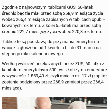
Zgodnie z naj­now­szy­mi ta­bli­ca­mi GUS, 60-latek
średnio będzie miał przed sobą 268,9 mie­sią­ca życia
wobec 266,4 mie­sią­ca za­pi­sa­nych w ta­bli­cach opu­bli­
ko­wa­nych rok temu. Z kolei 65-latek ma przed sobą
średnio 222,7 mie­się­cy życia wobec 220,8 rok temu.
Tablice te są pod­sta­wą do przy­zna­nia eme­ry­tur na
wnioski zgło­szo­ne od 1 kwiet­nia br. do 31 marca na­
stęp­ne­go roku ka­len­da­rzo­we­go.
Według wy­li­czeń prze­ka­za­nych przez ZUS, 60-latka z
ka­pi­ta­łem eme­ry­tal­nym 500 tys. zł otrzyma eme­ry­tu­rę
w wy­so­ko­ści 1 859,43 zł, czyli mniej o ok. 17 zł (kapitał
zo­sta­nie po­dzie­lo­ny przez 268,9 zamiast przez 266,4
mie­sią­ca).