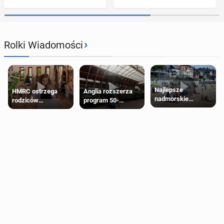
›
Rolki Wiadomości
Najlepsze
HMRC ostrzega
Anglia rozszerza
nadmorskie
rodziców
program 50-
miasteczko blisko
pobierających Child
procentowych
Londynu
Benefit. Mogą być
zniżek kolejowych
zobowiązani do
na 18-latków
zwrotu zasiłku