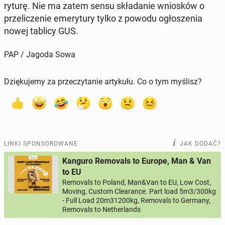
ry­tu­rę. Nie ma zatem sensu skła­da­nie wnio­sków o
prze­li­cze­nie eme­ry­tu­ry tylko z powodu ogło­sze­nia
nowej tablicy GUS.
PAP / Jagoda Sowa
Dziękujemy za przeczytanie artykułu. Co o tym myślisz?
LINKI SPONSOROWANE
JAK DODAĆ?
Kanguro Removals to Europe, Man & Van
to EU
Removals to Poland, Man&Van to EU, Low Cost,
Moving, Custom Clearance. Part load 5m3/300kg
- Full Load 20m31200kg, Removals to Germany,
Removals to Netherlands