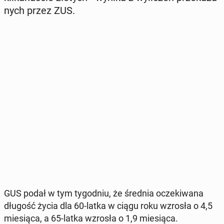
nych przez ZUS.
GUS podał w tym ty­go­dniu, że średnia ocze­ki­wa­na
długość życia dla 60-latka w ciągu roku wzrosła o 4,5
mie­sią­ca, a 65-latka wzrosła o 1,9 mie­sią­ca.