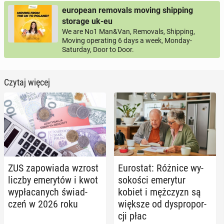
european removals moving shipping
storage uk-eu
We are No1 Man&Van, Removals, Shipping,
Moving operating 6 days a week, Monday-
Saturday, Door to Door.
Czytaj więcej
ZUS za­po­wia­da wzrost
Eu­ro­stat: Różnice wy­
liczby eme­ry­tów i kwot
so­ko­ści eme­ry­tur
wy­pła­ca­nych świad­
kobiet i męż­czyzn są
czeń w 2026 roku
większe od dys­pro­por­
cji płac