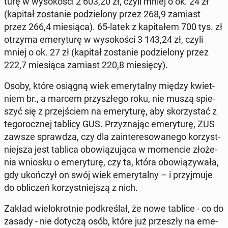
tu­rę w wy­so­ko­ści 2 603,20 zł, czyli mniej o ok. 24 zł
(kapitał zo­sta­nie po­dzie­lo­ny przez 268,9 zamiast
przez 266,4 mie­sią­ca). 65-latek z ka­pi­ta­łem 700 tys. zł
otrzyma eme­ry­tu­rę w wy­so­ko­ści 3 143,24 zł, czyli
mniej o ok. 27 zł (kapitał zo­sta­nie po­dzie­lo­ny przez
222,7 mie­sią­ca zamiast 220,8 mie­się­cy).
Osoby, które osiągną wiek eme­ry­tal­ny między kwiet­
niem br., a marcem przy­szłe­go roku, nie muszą spie­
szyć się z przej­ściem na eme­ry­tu­rę, aby sko­rzy­stać z
te­go­rocz­nej tablicy GUS. Przy­zna­jąc eme­ry­tu­rę, ZUS
zawsze spraw­dza, czy dla za­in­te­re­so­wa­ne­go ko­rzyst­
niej­sza jest tablica obo­wią­zu­ją­ca w mo­men­cie zło­że­
nia wniosku o eme­ry­tu­rę, czy ta, która obo­wią­zy­wa­ła,
gdy ukoń­czył on swój wiek eme­ry­tal­ny – i przyj­mu­je
do ob­li­czeń ko­rzyst­niej­szą z nich.
Zakład wie­lo­krot­nie pod­kre­ślał, że nowe tablice - co do
zasady - nie dotyczą osób, które już prze­szły na eme­