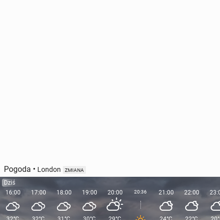
Pogoda
•
London
ZMIANA
Dziś
16:00
17:00
18:00
19:00
20:00
20:36
21:00
22:00
23:
32°C
32°C
31°C
30°C
29°C
24°C
22°C
20