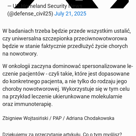
— US Ho­me­land Se­cu­ri­ty News
(@defense_civil25)
July 21, 2025
W ba­da­niach trzeba będzie przede wszyst­kim ustalić,
czy uni­wer­sal­na szcze­pion­ka prze­ciw­no­wo­two­ro­wa
będzie w stanie fak­tycz­nie prze­dłu­żyć życie chorych
na no­wo­two­ry.
W on­ko­lo­gii zaczyna do­mi­no­wać sper­so­na­li­zo­wa­ne le­
cze­nie pa­cjen­tów - czyli takie, które jest do­pa­so­wa­ne
do kon­kret­ne­go pa­cjen­ta, a nie tylko do rodzaju jego
choroby no­wo­two­ro­wej. Wy­ko­rzy­stu­je się w tym celu
na przy­kład le­cze­nie ukie­run­ko­wa­ne mo­le­ku­lar­nie
oraz im­mu­no­te­ra­pię.
Zbigniew Wojtasiński / PAP / Adriana Chodakowska
Dziękujemy za przeczytanie artykułu. Co o tym myślisz?