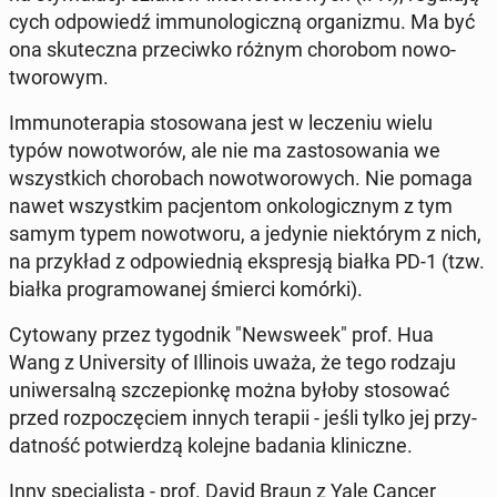
cych od­po­wiedź im­mu­no­lo­gicz­ną or­ga­ni­zmu. Ma być
ona sku­tecz­na prze­ciw­ko różnym cho­ro­bom no­wo­
two­ro­wym.
Im­mu­no­te­ra­pia sto­so­wa­na jest w le­cze­niu wielu
typów no­wo­two­rów, ale nie ma za­sto­so­wa­nia we
wszyst­kich cho­ro­bach no­wo­two­ro­wych. Nie pomaga
nawet wszyst­kim pa­cjen­tom on­ko­lo­gicz­nym z tym
samym typem no­wo­two­ru, a jedynie nie­któ­rym z nich,
na przy­kład z od­po­wied­nią eks­pre­sją białka PD-1 (tzw.
białka pro­gra­mo­wa­nej śmierci komórki).
Cy­to­wa­ny przez ty­go­dnik "New­swe­ek" prof. Hua
Wang z Uni­ver­si­ty of Il­li­no­is uważa, że tego rodzaju
uni­wer­sal­ną szcze­pion­kę można byłoby sto­so­wać
przed roz­po­czę­ciem innych terapii - jeśli tylko jej przy­
dat­ność po­twier­dzą kolejne badania kli­nicz­ne.
Inny spe­cja­li­sta - prof. David Braun z Yale Cancer