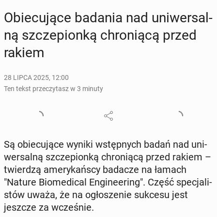
Obie­cu­ją­ce badania nad uni­wer­sal­
ną szcze­pion­ką chro­nią­cą przed
rakiem
28 LIPCA 2025, 12:00
Ten tekst przeczytasz w 3 minuty
Są obie­cu­ją­ce wyniki wstęp­nych badań nad uni­
wer­sal­ną szcze­pion­ką chro­nią­cą przed rakiem –
twier­dzą ame­ry­kań­scy badacze na łamach
"Nature Bio­me­di­cal En­gi­ne­ering". Część spe­cja­li­
stów uważa, że na ogło­sze­nie sukcesu jest
jeszcze za wcze­śnie.