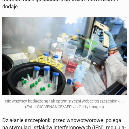
dodaje.
Nie wszyscy badacze są tak opty­mi­stycz­ni wobec tej szcze­pion­ki...
(Fot. LOIC VENANCE/AFP via Getty Images)
Dzia­ła­nie szcze­pion­ki prze­ciw­no­wo­two­ro­wej polega
na sty­mu­la­cji szlaków in­ter­fe­ro­no­wych (IFN), re­gu­lu­ją­