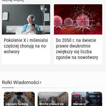
Po­ko­le­nie X i mi­le­nial­si
Do 2050 r. na świecie
czę­ściej chorują na no­
prawie dwu­krot­nie
wo­two­ry
zwięk­szy się liczba
zgonów na no­wo­two­ry
›
Rolki Wiadomości
Lipcowy ranking
Bristol znalazł się
Kierowcy