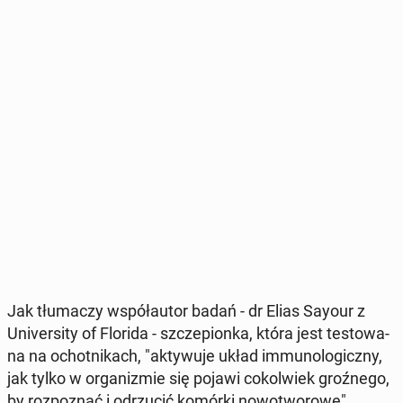
Jak tłu­ma­czy współ­au­tor badań - dr Elias Sayour z
Uni­ver­si­ty of Florida - szcze­pion­ka, która jest te­sto­wa­
na na ochot­ni­kach, "ak­ty­wu­je układ im­mu­no­lo­gicz­ny,
jak tylko w or­ga­ni­zmie się pojawi co­kol­wiek groź­ne­go,
by roz­po­znać i od­rzu­cić komórki no­wo­two­ro­we".