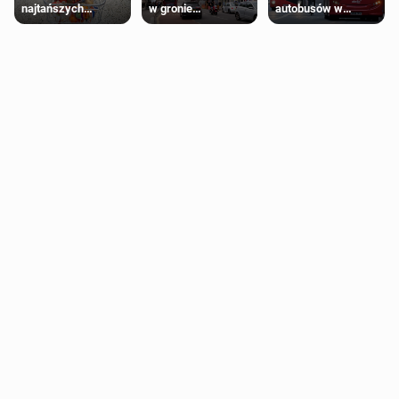
najtańszych
w gronie
autobusów w
supermarketów
najlepszych
Londynie
kierunków podróży
zapowiadają strajki
na świecie