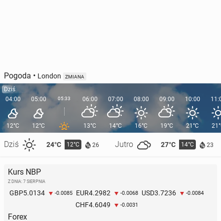
Pogoda
•
London
ZMIANA
Dziś
04:00
05:00
05:33
06:00
07:00
08:00
09:00
10:00
11:
12°C
12°C
13°C
14°C
16°C
19°C
21°C
21
Dziś
Jutro
24°C
27°C
12°C
14°C
26
23
Kurs NBP
Z DNIA: 7 SIERPNIA
5.0134
4.2982
3.7236
GBP
EUR
USD
-0.0085
-0.0068
-0.0084
4.6049
CHF
-0.0031
Forex