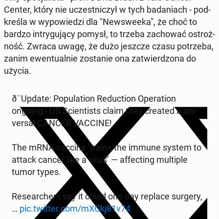
Center, który nie uczest­ni­czył w tych ba­da­niach - pod­
kre­śla w wy­po­wie­dzi dla "New­swe­eka", że choć to
bardzo in­try­gu­ją­cy pomysł, to trzeba za­cho­wać ostroż­
ność. Zwraca uwagę, że dużo jeszcze czasu po­trze­ba,
zanim ewen­tu­al­nie zo­sta­nie ona za­twier­dzo­na do
użycia.
ð¨Up­da­te: Po­pu­la­tion Re­duc­tion Ope­ra­tion
ongoing - US Scien­ti­sts claim they created a uni­
ver­sal CANCER VACCINE!
The mRNA vaccine ‘trains the immune system to
attack cancer like a virus’ — af­fec­ting mul­ti­ple
tumor types.
Re­se­ar­chers say it could one day replace surgery,
…
pic.twitter.com/mXGkj81v74