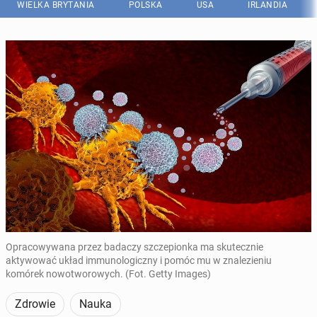
WIELKA BRYTANIA
POLSKA
USA
IRLANDIA
Opracowywana przez badaczy szczepionka ma skutecznie
aktywować układ immunologiczny i pomóc mu w znalezieniu
komórek nowotworowych. (Fot. Getty Images)
Zdrowie
Nauka