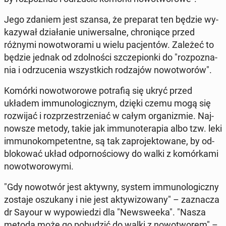
Jego zdaniem jest szansa, że pre­pa­rat ten będzie wy­
ka­zy­wał dzia­ła­nie uni­wer­sal­ne, chro­nią­ce przed
różnymi no­wo­two­ra­mi u wielu pa­cjen­tów. Zależeć to
będzie jednak od zdol­no­ści szcze­pion­ki do "roz­po­zna­
nia i od­rzu­ce­nia wszyst­kich ro­dza­jów no­wo­two­rów".
Komórki no­wo­two­ro­we po­tra­fią się ukryć przed
układem im­mu­no­lo­gicz­nym, dzięki czemu mogą się
roz­wi­jać i roz­prze­strze­niać w całym or­ga­ni­zmie. Naj­
now­sze metody, takie jak im­mu­no­te­ra­pia albo tzw. leki
im­mu­no­kom­pe­tent­ne, są tak za­pro­jek­to­wa­ne, by od­
blo­ko­wać układ od­por­no­ścio­wy do walki z ko­mór­ka­mi
no­wo­two­ro­wy­mi.
"Gdy no­wo­twór jest aktywny, system im­mu­no­lo­gicz­ny
zostaje oszu­ka­ny i nie jest ak­ty­wi­zo­wa­ny" – za­zna­cza
dr Sayour w wy­po­wie­dzi dla "New­swe­eka". "Nasza
metoda może go po­bu­dzić do walki z no­wo­two­rem" –