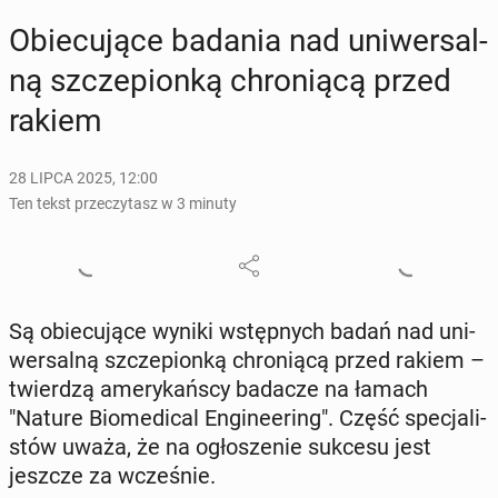
Obie­cu­ją­ce badania nad uni­wer­sal­
ną szcze­pion­ką chro­nią­cą przed
rakiem
28 LIPCA 2025, 12:00
Ten tekst przeczytasz w 3 minuty
Są obie­cu­ją­ce wyniki wstęp­nych badań nad uni­
wer­sal­ną szcze­pion­ką chro­nią­cą przed rakiem –
twier­dzą ame­ry­kań­scy badacze na łamach
"Nature Bio­me­di­cal En­gi­ne­ering". Część spe­cja­li­
stów uważa, że na ogło­sze­nie sukcesu jest
jeszcze za wcze­śnie.