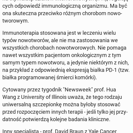
cych od­po­wiedź im­mu­no­lo­gicz­ną or­ga­ni­zmu. Ma być
ona sku­tecz­na prze­ciw­ko różnym cho­ro­bom no­wo­
two­ro­wym.
Im­mu­no­te­ra­pia sto­so­wa­na jest w le­cze­niu wielu
typów no­wo­two­rów, ale nie ma za­sto­so­wa­nia we
wszyst­kich cho­ro­bach no­wo­two­ro­wych. Nie pomaga
nawet wszyst­kim pa­cjen­tom on­ko­lo­gicz­nym z tym
samym typem no­wo­two­ru, a jedynie nie­któ­rym z nich,
na przy­kład z od­po­wied­nią eks­pre­sją białka PD-1 (tzw.
białka pro­gra­mo­wa­nej śmierci komórki).
Cy­to­wa­ny przez ty­go­dnik "New­swe­ek" prof. Hua
Wang z Uni­ver­si­ty of Il­li­no­is uważa, że tego rodzaju
uni­wer­sal­ną szcze­pion­kę można byłoby sto­so­wać
przed roz­po­czę­ciem innych terapii - jeśli tylko jej przy­
dat­ność po­twier­dzą kolejne badania kli­nicz­ne.
Inny spe­cja­li­sta - prof. David Braun z Yale Cancer