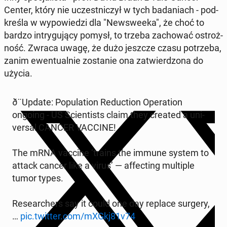
Center, który nie uczest­ni­czył w tych ba­da­niach - pod­
kre­śla w wy­po­wie­dzi dla "New­swe­eka", że choć to
bardzo in­try­gu­ją­cy pomysł, to trzeba za­cho­wać ostroż­
ność. Zwraca uwagę, że dużo jeszcze czasu po­trze­ba,
zanim ewen­tu­al­nie zo­sta­nie ona za­twier­dzo­na do
użycia.
ð¨Up­da­te: Po­pu­la­tion Re­duc­tion Ope­ra­tion
ongoing - US Scien­ti­sts claim they created a uni­
ver­sal CANCER VACCINE!
The mRNA vaccine ‘trains the immune system to
attack cancer like a virus’ — af­fec­ting mul­ti­ple
tumor types.
Re­se­ar­chers say it could one day replace surgery,
…
pic.twitter.com/mXGkj81v74