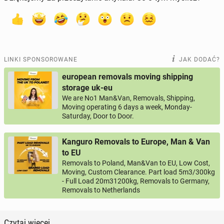
LINKI SPONSOROWANE
JAK DODAĆ?
european removals moving shipping
storage uk-eu
We are No1 Man&Van, Removals, Shipping,
Moving operating 6 days a week, Monday-
Saturday, Door to Door.
Kanguro Removals to Europe, Man & Van
to EU
Removals to Poland, Man&Van to EU, Low Cost,
Moving, Custom Clearance. Part load 5m3/300kg
- Full Load 20m31200kg, Removals to Germany,
Removals to Netherlands
Czytaj więcej