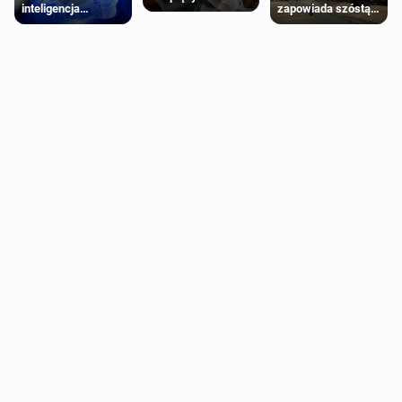
inteligencja
zapowiada szóstą
schorzenia
próbowała oszukać
falę upałów w
psychiczne
człowieka
Londynie