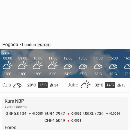
Pogoda
•
London
ZMIANA
Dziś
08:00
09:00
10:00
11:00
12:00
13:00
14:00
15:00
16:
18°C
18°C
19°C
21°C
24°C
27°C
28°C
29°C
29
Dziś
Jutro
29°C
32°C
12°C
14°C
24
18
Kurs NBP
Z DNIA: 7 SIERPNIA
5.0134
4.2982
3.7236
GBP
EUR
USD
-0.0085
-0.0068
-0.0084
4.6049
CHF
-0.0031
Forex