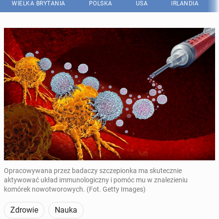
WIELKA BRYTANIA
POLSKA
USA
IRLANDIA
Opracowywana przez badaczy szczepionka ma skutecznie
aktywować układ immunologiczny i pomóc mu w znalezieniu
komórek nowotworowych. (Fot. Getty Images)
Zdrowie
Nauka