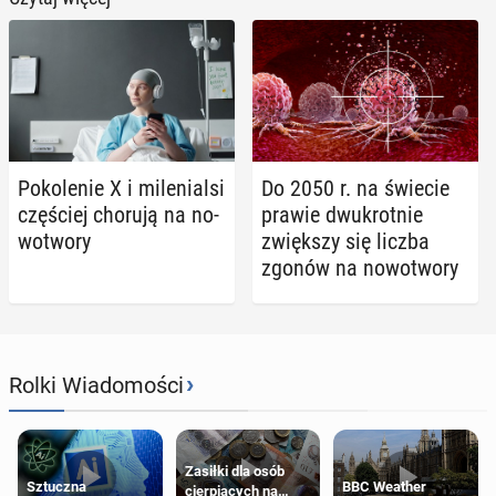
Po­ko­le­nie X i mi­le­nial­si
Do 2050 r. na świecie
czę­ściej chorują na no­
prawie dwu­krot­nie
wo­two­ry
zwięk­szy się liczba
zgonów na no­wo­two­ry
›
Rolki Wiadomości
Zasiłki dla osób
Sztuczna
BBC Weather
cierpiących na