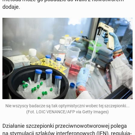
dodaje.
Nie wszyscy badacze są tak opty­mi­stycz­ni wobec tej szcze­pion­ki...
(Fot. LOIC VENANCE/AFP via Getty Images)
Dzia­ła­nie szcze­pion­ki prze­ciw­no­wo­two­ro­wej polega
na sty­mu­la­cji szlaków in­ter­fe­ro­no­wych (IFN), re­gu­lu­ją­