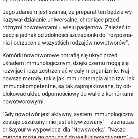
Jego zdaniem jest szansa, że pre­pa­rat ten będzie wy­
ka­zy­wał dzia­ła­nie uni­wer­sal­ne, chro­nią­ce przed
różnymi no­wo­two­ra­mi u wielu pa­cjen­tów. Zależeć to
będzie jednak od zdol­no­ści szcze­pion­ki do "roz­po­zna­
nia i od­rzu­ce­nia wszyst­kich ro­dza­jów no­wo­two­rów".
Komórki no­wo­two­ro­we po­tra­fią się ukryć przed
układem im­mu­no­lo­gicz­nym, dzięki czemu mogą się
roz­wi­jać i roz­prze­strze­niać w całym or­ga­ni­zmie. Naj­
now­sze metody, takie jak im­mu­no­te­ra­pia albo tzw. leki
im­mu­no­kom­pe­tent­ne, są tak za­pro­jek­to­wa­ne, by od­
blo­ko­wać układ od­por­no­ścio­wy do walki z ko­mór­ka­mi
no­wo­two­ro­wy­mi.
"Gdy no­wo­twór jest aktywny, system im­mu­no­lo­gicz­ny
zostaje oszu­ka­ny i nie jest ak­ty­wi­zo­wa­ny" – za­zna­cza
dr Sayour w wy­po­wie­dzi dla "New­swe­eka". "Nasza
metoda może go po­bu­dzić do walki z no­wo­two­rem" –