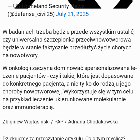
— US Ho­me­land Se­cu­ri­ty News
(@defense_civil25)
July 21, 2025
W ba­da­niach trzeba będzie przede wszyst­kim ustalić,
czy uni­wer­sal­na szcze­pion­ka prze­ciw­no­wo­two­ro­wa
będzie w stanie fak­tycz­nie prze­dłu­żyć życie chorych
na no­wo­two­ry.
W on­ko­lo­gii zaczyna do­mi­no­wać sper­so­na­li­zo­wa­ne le­
cze­nie pa­cjen­tów - czyli takie, które jest do­pa­so­wa­ne
do kon­kret­ne­go pa­cjen­ta, a nie tylko do rodzaju jego
choroby no­wo­two­ro­wej. Wy­ko­rzy­stu­je się w tym celu
na przy­kład le­cze­nie ukie­run­ko­wa­ne mo­le­ku­lar­nie
oraz im­mu­no­te­ra­pię.
Zbigniew Wojtasiński / PAP / Adriana Chodakowska
Dziękujemy za przeczytanie artykułu. Co o tym myślisz?