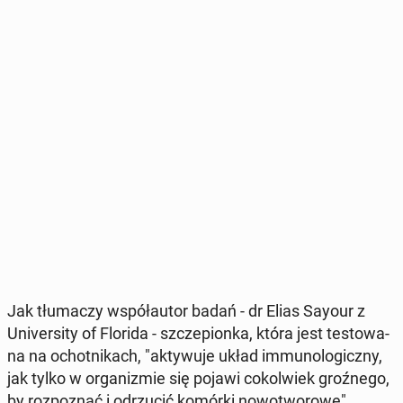
Jak tłu­ma­czy współ­au­tor badań - dr Elias Sayour z
Uni­ver­si­ty of Florida - szcze­pion­ka, która jest te­sto­wa­
na na ochot­ni­kach, "ak­ty­wu­je układ im­mu­no­lo­gicz­ny,
jak tylko w or­ga­ni­zmie się pojawi co­kol­wiek groź­ne­go,
by roz­po­znać i od­rzu­cić komórki no­wo­two­ro­we".