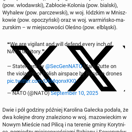
(pow. wło­daw­ski), Za­bło­cie-Kolonia (pow. bialski),
Wyhalew (pow. par­czew­ski), w woj. łódzkim w Mnisz­
ko­wie (pow. opo­czyń­ski) oraz w woj. war­miń­sko-ma­
zur­skim – w miej­sco­wo­ści Oleśno (pow. el­blą­ski).
❝We are vi­gi­lant and will defend every inch of
NATO ter­ri­to­ry.❞
— Sta­te­ment by
@Sec­Gen­NA­TO
Mark Rutte on
the vio­la­tion of Polish air­spa­ce by Russian drones
pic.twitter.com/UkMqo­nxKK0
— NATO (@NATO)
Sep­tem­ber 10, 2025
Dwie i pół godziny później Ka­ro­li­na Gałecka podała, że
dwa kolejne drony zna­le­zio­no w woj. ma­zo­wiec­kim w
Nowym Mieście nad Pilicą i na terenie gminy Ko­ryt­ni­
ca, po­mię­dzy miej­sco­wo­ścia­mi Rabiany i Se­we­ry­nów