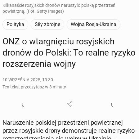
Kilkanaście rosyjskich dronów naruszyło polską przestrzeń
powietrzną. (Fot. Getty Images)
Polityka
Siły zbrojne
Wojna Rosja-Ukraina
ONZ o wtar­gnię­ciu ro­syj­skich
dronów do Polski: To realne ryzyko
roz­sze­rze­nia wojny
10 WRZEŚNIA 2025, 19:30
Ten tekst przeczytasz w 3 minuty
Na­ru­sze­nie pol­skiej prze­strze­ni po­wietrz­nej
przez ro­syj­skie drony de­mon­stru­je realne ryzyko
roz­prze­strze­nie­nia się wojny w Ukra­inie -