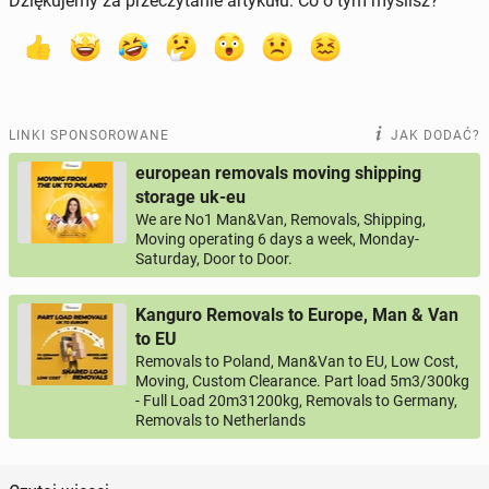
Dziękujemy za przeczytanie artykułu. Co o tym myślisz?
LINKI SPONSOROWANE
JAK DODAĆ?
european removals moving shipping
storage uk-eu
We are No1 Man&Van, Removals, Shipping,
Moving operating 6 days a week, Monday-
Saturday, Door to Door.
Kanguro Removals to Europe, Man & Van
to EU
Removals to Poland, Man&Van to EU, Low Cost,
Moving, Custom Clearance. Part load 5m3/300kg
- Full Load 20m31200kg, Removals to Germany,
Removals to Netherlands