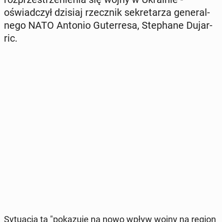
oświad­czył dzisiaj rzecz­nik se­kre­ta­rza ge­ne­ral­
ne­go NATO Antonio Gu­ter­re­sa, Ste­pha­ne Du­jar­
ric.
Sy­tu­acja ta "po­ka­zu­je na nowo wpływ wojny na region