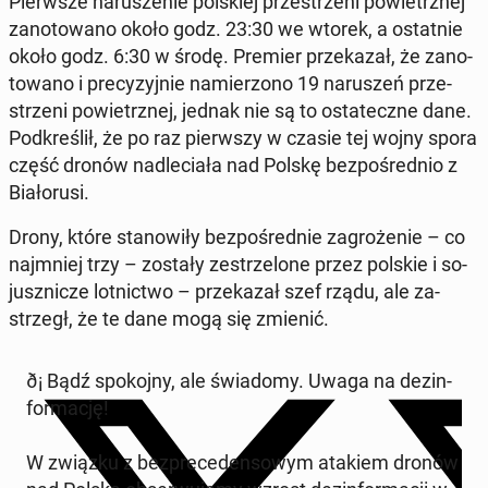
Pierw­sze na­ru­sze­nie pol­skiej prze­strze­ni po­wietrz­nej
za­no­to­wa­no około godz. 23:30 we wtorek, a ostat­nie
około godz. 6:30 w środę. Premier prze­ka­zał, że za­no­
to­wa­no i pre­cy­zyj­nie na­mie­rzo­no 19 na­ru­szeń prze­
strze­ni po­wietrz­nej, jednak nie są to osta­tecz­ne dane.
Pod­kre­ślił, że po raz pierw­szy w czasie tej wojny spora
część dronów nad­le­cia­ła nad Polskę bez­po­śred­nio z
Bia­ło­ru­si.
Drony, które sta­no­wi­ły bez­po­śred­nie za­gro­że­nie – co
naj­mniej trzy – zostały ze­strze­lo­ne przez polskie i so­
jusz­ni­cze lot­nic­two – prze­ka­zał szef rządu, ale za­
strzegł, że te dane mogą się zmienić.
ð¡️ Bądź spo­koj­ny, ale świa­do­my. Uwaga na dez­in­
for­ma­cję!
W związku z bez­pre­ce­den­so­wym atakiem dronów