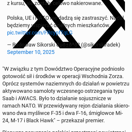
z kursu, ale zostały celowo na­kie­ro­wa­ne.
Polska, UE i NATO nie dadzą się za­stra­szyć. Nadal
bę­dzie­my wspie­rać dziel­nych miesz­kań­ców…
pic.twitter.com/FRcyp­fTqLG
— Ra­do­sław Si­kor­ski ðµð±ðªðº (@si­kor­ski­ra­dek)
Sep­tem­ber 10, 2025
"W związku z tym Do­wódz­two Ope­ra­cyj­ne pod­nio­sło
go­to­wość sił i środków w ope­ra­cji Wschod­nia Zorza.
Oprócz sys­te­mów na­ziem­nych do działań w po­wie­trzu
ak­ty­wo­wa­no sa­mo­lo­ty wcze­sne­go ostrze­ga­nia typu
Saab i AWACS. Było to dzia­ła­nie so­jusz­ni­cze w
ramach NATO. W prze­wi­dy­wa­ny rejon dzia­ła­nia skie­ro­
wa­no dwa my­śliw­ce F-35 i dwa F-16, śmi­głow­ce Mi-
24, M-17 i Black Hawk" – prze­ka­zał premier.