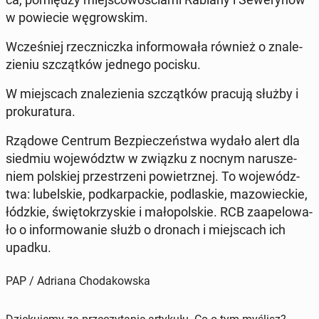
w po­wie­cie wę­grow­skim.
Wcze­śniej rzecz­nicz­ka in­for­mo­wa­ła również o zna­le­
zie­niu szcząt­ków jednego pocisku.
W miej­scach zna­le­zie­nia szcząt­ków pracują służby i
pro­ku­ra­tu­ra.
Rządowe Centrum Bez­pie­czeń­stwa wydało alert dla
siedmiu wo­je­wództw w związku z nocnym na­ru­sze­
niem pol­skiej prze­strze­ni po­wietrz­nej. To wo­je­wódz­
twa: lu­bel­skie, pod­kar­pac­kie, pod­la­skie, ma­zo­wiec­kie,
łódzkie, świę­to­krzy­skie i ma­ło­pol­skie. RCB za­ape­lo­wa­
ło o in­for­mo­wa­nie służb o dronach i miej­scach ich
upadku.
PAP / Adriana Chodakowska