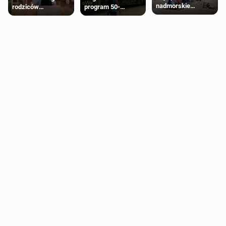
nadmorskie
rodziców
program 50-
miasteczko blisko
pobierających Child
procentowych
Londynu
Benefit. Mogą być
zniżek kolejowych
zobowiązani do
na 18-latków
zwrotu zasiłku