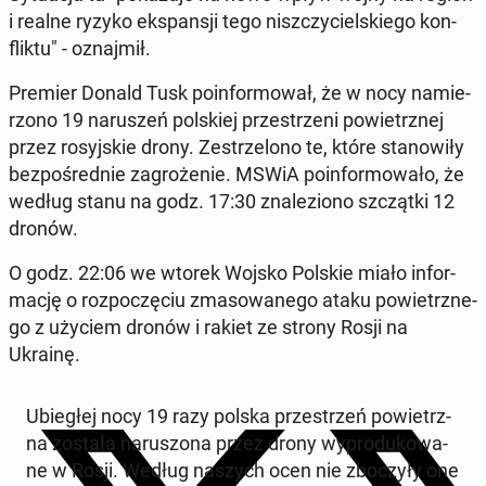
i realne ryzyko eks­pan­sji tego nisz­czy­ciel­skie­go kon­
flik­tu" - oznaj­mił.
Premier Donald Tusk po­in­for­mo­wał, że w nocy na­mie­
rzo­no 19 na­ru­szeń pol­skiej prze­strze­ni po­wietrz­nej
przez ro­syj­skie drony. Ze­strze­lo­no te, które sta­no­wi­ły
bez­po­śred­nie za­gro­że­nie. MSWiA po­in­for­mo­wa­ło, że
według stanu na godz. 17:30 zna­le­zio­no szcząt­ki 12
dronów.
O godz. 22:06 we wtorek Wojsko Polskie miało in­for­
ma­cję o roz­po­czę­ciu zma­so­wa­ne­go ataku po­wietrz­ne­
go z użyciem dronów i rakiet ze strony Rosji na
Ukrainę.
Ubie­głej nocy 19 razy polska prze­strzeń po­wietrz­
na została na­ru­szo­na przez drony wy­pro­du­ko­wa­
ne w Rosji. Według naszych ocen nie zbo­czy­ły one