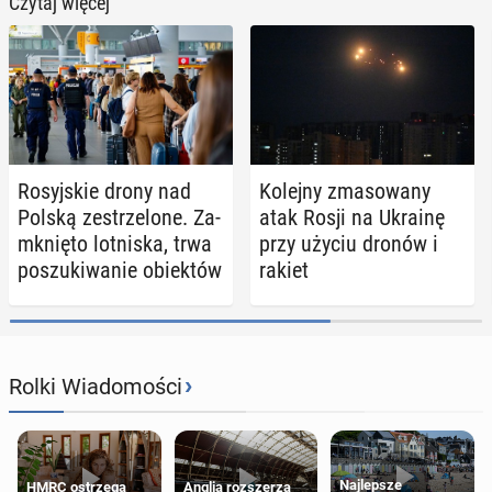
Czytaj więcej
Ro­syj­skie drony nad
Kolejny zma­so­wa­ny
Polską ze­strze­lo­ne. Za­
atak Rosji na Ukrainę
mknię­to lot­ni­ska, trwa
przy użyciu dronów i
po­szu­ki­wa­nie obiek­tów
rakiet
›
Rolki Wiadomości
Najlepsze
HMRC ostrzega
Anglia rozszerza