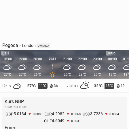
Pogoda
•
London
ZMIANA
Dziś
Jutro
18:00
19:00
20:00
20:38
21:00
22:00
23:00
00:00
01:
27°C
27°C
26°C
25°C
23°C
20°C
19°C
18
Dziś
Jutro
27°C
32°C
11°C
15°C
36
19
Kurs NBP
Z DNIA: 7 SIERPNIA
5.0134
4.2982
3.7236
GBP
EUR
USD
-0.0085
-0.0068
-0.0084
4.6049
CHF
-0.0031
Forex