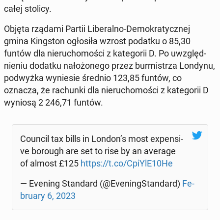
całej stolicy.
Objęta rządami Partii Li­be­ral­no-De­mo­kra­tycz­nej
gmina King­ston ogło­si­ła wzrost podatku o 85,30
funtów dla nie­ru­cho­mo­ści z ka­te­go­rii D. Po uwzględ­
nie­niu dodatku na­ło­żo­ne­go przez bur­mi­strza Londynu,
pod­wyż­ka wy­nie­sie średnio 123,85 funtów, co
oznacza, że ra­chun­ki dla nie­ru­cho­mo­ści z ka­te­go­rii D
wyniosą 2 246,71 funtów.
Council tax bills in London’s most expen­si­
ve borough are set to rise by an average
of almost £125
https://t.co/CpiYlE10He
— Evening Stan­dard (@Eve­ning­Stan­dard)
Fe­
bru­ary 6, 2023