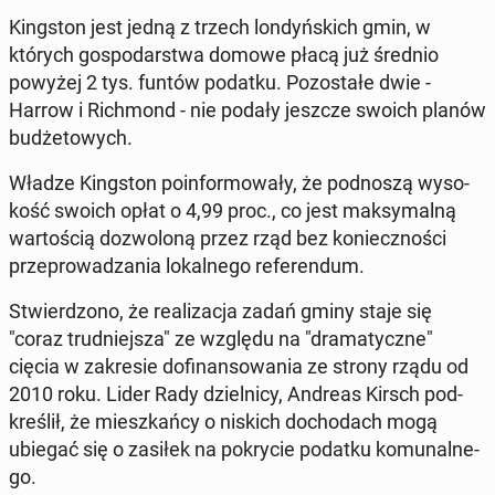
King­ston jest jedną z trzech lon­dyń­skich gmin, w
których go­spo­dar­stwa domowe płacą już średnio
powyżej 2 tys. funtów podatku. Po­zo­sta­łe dwie -
Harrow i Rich­mond - nie podały jeszcze swoich planów
bu­dże­to­wych.
Władze King­ston po­in­for­mo­wa­ły, że pod­no­szą wy­so­
kość swoich opłat o 4,99 proc., co jest mak­sy­mal­ną
war­to­ścią do­zwo­lo­ną przez rząd bez ko­niecz­no­ści
prze­pro­wa­dza­nia lo­kal­ne­go re­fe­ren­dum.
Stwier­dzo­no, że re­ali­za­cja zadań gminy staje się
"coraz trud­niej­sza" ze względu na "dra­ma­tycz­ne"
cięcia w za­kre­sie do­fi­nan­so­wa­nia ze strony rządu od
2010 roku. Lider Rady dziel­ni­cy, Andreas Kirsch pod­
kre­ślił, że miesz­kań­cy o niskich do­cho­dach mogą
ubiegać się o zasiłek na po­kry­cie podatku ko­mu­nal­ne­
go.