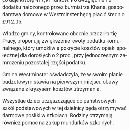
dodatku na­ło­żo­ne­go przez bur­mi­strza Khana, go­spo­
dar­stwa domowe w West­min­ster będą płacić średnio
£912.05.
Władze gminy, kon­tro­lo­wa­ne obecnie przez Partię
Pracy, pro­po­nu­ją zwięk­sze­nie kwoty podatku ko­mu­
nal­ne­go, który umoż­li­wia po­kry­cie kosztów opieki spo­
łecz­nej dla do­ro­słych o 2 proc., przy jed­no­cze­snym za­
mro­że­niu po­zo­sta­łej części podatku.
Gmina West­min­ster oświad­czy­ła, że w swoim planie
bu­dże­to­wym stawia na pierw­szym miejscu obawy
zwią­za­ne z kry­zy­sem kosztów utrzy­ma­nia.
Wszyst­kie dzieci uczęsz­cza­ją­ce do pań­stwo­wych
szkół pod­sta­wo­wych w tej dziel­ni­cy będą otrzy­my­wać
darmowe posiłki w szko­łach. Rodziny otrzy­ma­ją
również pomoc na zakup mun­dur­ków szkol­nych.