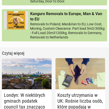
Saturday, Door to Door.
Kanguro Removals to Europe, Man & Van
to EU
Removals to Poland, Man&Van to EU, Low Cost,
Moving, Custom Clearance. Part load 5m3/300kg
- Full Load 20m31200kg, Removals to Germany,
Removals to Netherlands
Czytaj więcej
Londyn: W nie­któ­rych
Koszty utrzy­ma­nia w
gminach podatek
UK: Rośnie liczba osób,
council tax zna­czą­co
które po­pa­da­ją w