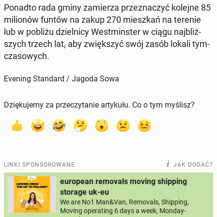
Ponadto rada gminy za­mie­rza prze­zna­czyć kolejne 85
mi­lio­nów funtów na zakup 270 miesz­kań na terenie
lub w pobliżu dziel­ni­cy West­min­ster w ciągu naj­bliż­
szych trzech lat, aby zwięk­szyć swój zasób lokali tym­
cza­so­wych.
Evening Standard / Jagoda Sowa
Dziękujemy za przeczytanie artykułu. Co o tym myślisz?
LINKI SPONSOROWANE
JAK DODAĆ?
european removals moving shipping
storage uk-eu
We are No1 Man&Van, Removals, Shipping,
Moving operating 6 days a week, Monday-