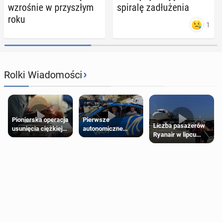
wzro­śnie w przy­szłym
spiralę za­dłu­że­nia
roku
1
›
Rolki Wiadomości
Pierwsze
Pionierska operacja
Liczba pasażerów
autonomiczne
usunięcia ciężkiej
Ryanair w lipcu
Ubery pojawią się
wady wrodzonej
pobiła rekord
w Londynie jeszcze
płodu w łonie matki
tego lata