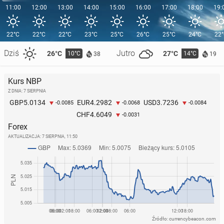
11:00
12:00
13:00
14:00
15:00
16:00
17:00
18:00
19:
22°C
22°C
22°C
23°C
25°C
26°C
25°C
24°C
22
Dziś
Jutro
26°C
27°C
10°C
14°C
38
19
Kurs NBP
Z DNIA: 7 SIERPNIA
5.0134
4.2982
3.7236
GBP
EUR
USD
-0.0085
-0.0068
-0.0084
4.6049
CHF
-0.0031
Forex
AKTUALIZACJA:
7 SIERPNIA, 11:50
Źródło: currencybeacon.com