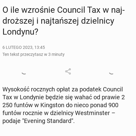
O ile wzro­śnie Council Tax w naj­
droż­szej i naj­tań­szej dziel­ni­cy
Londynu?
6 LUTEGO 2023, 13:45
Ten tekst przeczytasz w 3 minuty
Wy­so­kość rocz­nych opłat za podatek Council
Tax w Lon­dy­nie będzie się wahać od prawie 2
250 funtów w King­ston do nieco ponad 900
funtów rocznie w dziel­ni­cy West­min­ster –
podaje "Evening Stan­dard".