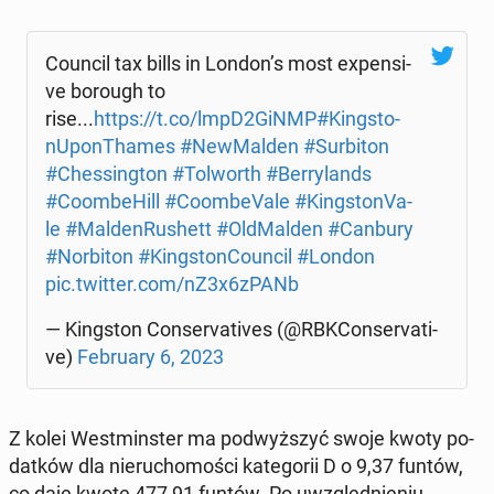
Council tax bills in London’s most expen­si­
ve borough to
rise...
https://t.co/lmpD2GiNMP
#King­sto­
nU­pon­Tha­mes
#New­Mal­den
#Sur­bi­ton
#Ches­sing­ton
#Tol­worth
#Ber­ry­lands
#Co­om­be­Hill
#Co­om­be­Va­le
#King­sto­nVa­
le
#Mal­den­Ru­shett
#Old­Mal­den
#Canbury
#Nor­bi­ton
#King­ston­Co­un­cil
#London
pic.twitter.com/nZ3x6zPANb
— King­ston Con­se­rva­ti­ves (@RBK­Con­se­rva­ti­
ve)
Fe­bru­ary 6, 2023
Z kolei West­min­ster ma pod­wyż­szyć swoje kwoty po­
dat­ków dla nie­ru­cho­mo­ści ka­te­go­rii D o 9,37 funtów,
co daje kwotę 477,91 funtów. Po uwzględ­nie­niu