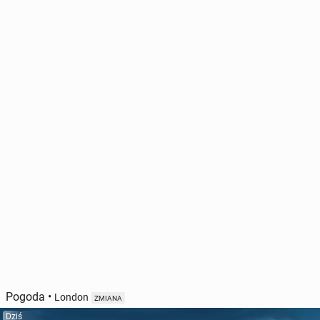
Pogoda
•
London
ZMIANA
Dziś