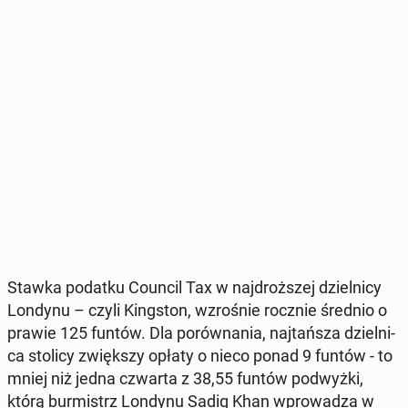
Stawka podatku Council Tax w naj­droż­szej dziel­ni­cy
Londynu – czyli King­ston, wzro­śnie rocznie średnio o
prawie 125 funtów. Dla po­rów­na­nia, naj­tań­sza dziel­ni­
ca stolicy zwięk­szy opłaty o nieco ponad 9 funtów - to
mniej niż jedna czwarta z 38,55 funtów pod­wyż­ki,
którą bur­mistrz Londynu Sadiq Khan wpro­wa­dza w