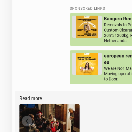
SPONSORED LINKS
Kanguro Remo
Removals to Po
Custom Clearan
20m31200kg, R
Netherlands
european rem
eu
We are No1 Man
Moving operati
to Door.
Read more