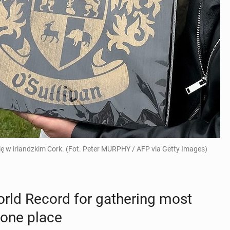
się w irlandzkim Cork. (Fot. Peter MURPHY / AFP via Getty Images)
orld Record for gath­er­ing most
 one place