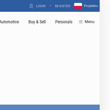
•
Po polsku
LOGIN
REGISTER
Automotive
Buy & Sell
Personals
Menu