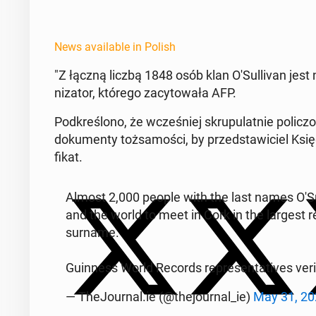
News available in Polish
"Z łączną liczbą 1848 osób klan O'­Sul­li­van jest 
ni­za­tor, którego za­cy­towała AFP.
Pod­kreślono, że wcześniej skrupu­lat­nie polic­z
doku­men­ty tożsamoś­ci, by przed­staw­iciel Ks
fikat.
Almost 2,000 people with the last names O'­Sul­
and the world to meet in Cork in the largest r
surname.
Guin­ness World Records rep­re­sen­ta­tives ver­i
— The­Jour­nal.ie (@the­jour­nal_ie)
May 31, 20