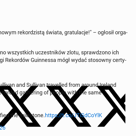
nowym reko­rdzistą świata, grat­u­lac­je!" – ogłosił or­ga­
ono wszys­t­kich uczest­ników zlotu, sprawd­zono ich
ięgi Reko­rdów Guin­nes­sa mógł wydać stosowny cer­ty­
li­van and Sul­li­van trav­elled from around Ireland
ecord­ed gath­er­ing of people with the same
­fied the mile­stone.
https://t.co/JTiS­d­CoYlK
26