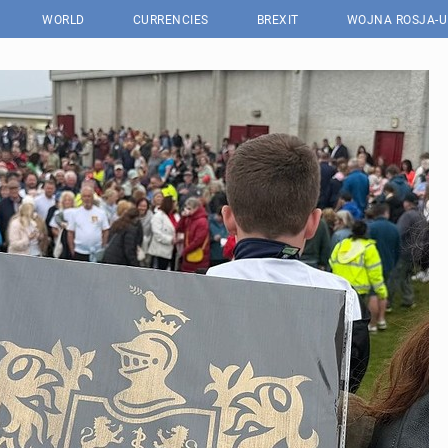
WORLD
CURRENCIES
BREXIT
WOJNA ROSJA-U