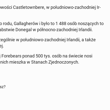
woś­ci Castle­town­bere, w połud­niowo-za­chod­niej Ir­
o rodu, Gal­lagherów i było to 1 488 osób noszą­cych to
­st­wie Donegal w północ­no-za­chod­niej Ir­landii.
czegól­nie w połud­niowo-za­chod­niej Ir­landii, a także
ej.
j Fore­bears ponad 500 tys. osób na świecie nosi
ść z nich mieszka w Stanach Zjed­noc­zonych.
isz?