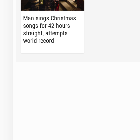
Man sings Christ­mas
songs for 42 hours
straight, at­tempts
world record