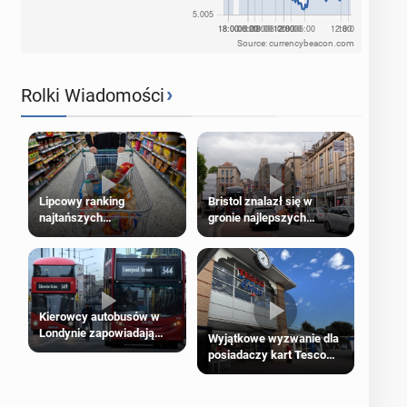
Source: currencybeacon.com
›
Rolki Wiadomości
Lipcowy ranking
Bristol znalazł się w
najtańszych
gronie najlepszych
supermarketów
kierunków podróży na
świecie
Kierowcy autobusów w
Londynie zapowiadają
Wyjątkowe wyzwanie dla
strajki
posiadaczy kart Tesco
Clubcard!