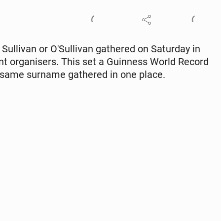
li­van or O'­Sul­li­van gath­ered on Sat­ur­day in
nt or­gan­is­ers. This set a Guin­ness World Record
 same surname gath­ered in one place.