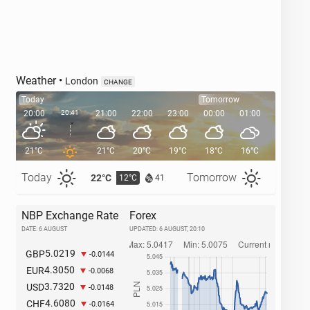
Weather
•
London
CHANGE
Today
Tomorrow
20:00
20:41
21:00
22:00
23:00
00:00
01:00
02:00
21°C
21°C
20°C
19°C
18°C
16°C
16°C
Today
Tomorrow
22°C
25°C
12°C
1
41
NBP Exchange Rate
Forex
DATE: 6 AUGUST
UPDATED:
6 AUGUST, 20:10
5.0219
GBP
-0.0144
4.3050
EUR
-0.0068
3.7320
USD
-0.0148
4.6080
CHF
-0.0164