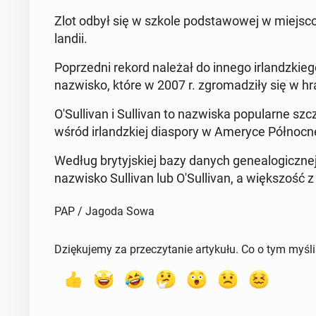
Zlot odbył się w szkole pod­sta­wowej w miejs­co
landii.
Poprzed­ni rekord należał do innego ir­landzkieg
nazwisko, które w 2007 r. zgro­madz­iły się w hrab
O'­Sul­li­van i Sul­li­van to nazwiska pop­u­larne sz
wśród ir­landzkiej di­as­pory w Ameryce Północ­n
Według bry­tyjskiej bazy danych ge­nealog­iczne
nazwisko Sul­li­van lub O'­Sul­li­van, a więk­szo
PAP / Jagoda Sowa
Dziękujemy za przeczytanie artykułu. Co o tym myśl