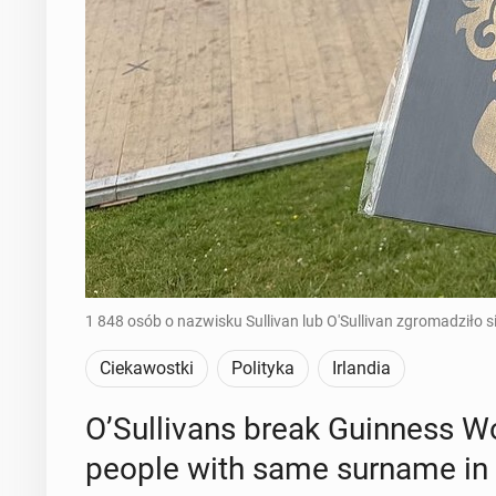
1 848 osób o nazwisku Sullivan lub O'Sullivan zgromadziło 
Ciekawostki
Polityka
Irlandia
O’Sul­li­vans break Guin­ness W
people with same surname in