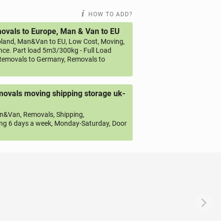
HOW TO ADD?
vals to Europe, Man & Van to EU
land, Man&Van to EU, Low Cost, Moving,
ce. Part load 5m3/300kg - Full Load
emovals to Germany, Removals to
ovals moving shipping storage uk-
&Van, Removals, Shipping,
ng 6 days a week, Monday-Saturday, Door