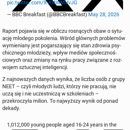
pic.twitter.com/XV04WMVvJG
— BBC Break­fast (@BBCBreak­fast)
May 28, 2026
Raport pojawia się w obliczu ros­ną­cych obaw o sytu­
ację młodego pokole­nia. Wśród głównych prob­lemów
wymieni­any jest pog­a­rsza­ją­cy się stan zdrowia psy­
chicznego młodzieży, wpływ mediów społecznoś­
ciowych oraz zmiany na rynku pracy związane z roz­
wo­jem sz­tucznej in­teligencji.
Z na­jnowszych danych wynika, że liczba osób z grupy
NEET – czyli młodych ludzi, którzy nie pracują, nie
uczą się i nie uczest­niczą w szkole­ni­ach –
przekroczyła milion. To na­jwyższy wynik od ponad
dekady.
1,012,000 young people aged 16-24 years in the