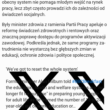
obecny system nie pomaga młodym wejść na rynek
pracy, lecz zbyt często prowadzi ich do za­leżnoś­ci od
świad­czeń soc­jal­nych.
Były min­is­ter zdrowia z ramienia Partii Pracy apeluje o
reformę świad­czeń zdrowot­nych i ren­towych oraz
znaczną poprawę dostępu do pro­gramów ak­ty­wiz­a­cji
za­wodowej. Pod­kreśla jednak, że same pro­gramy za­
trud­nienia nie wystar­czą bez głęb­szych zmian w
edukacji, ochronie zdrowia i poli­tyce społecznej.
'We've got to reset the whole system'
Former min­is­ter Alan Milburn told
#BBCBreak­fast
the ed­u­ca­tion, health and welfare systems are "no
longer fit for purpose" in prepar­ing young people
for adult life as he warned the number of 16 to 24-
year-olds out of work, ed­u­ca­tion or…