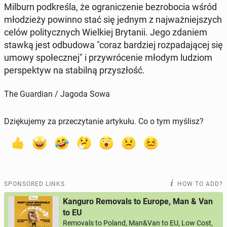
Milburn pod­kreśla, że ogranicze­nie bezrobo­cia wśród
młodzieży powinno stać się jednym z na­jważniejszych
celów poli­ty­cznych Wielkiej Bry­tanii. Jego zdaniem
stawką jest odbu­dowa "coraz bardziej roz­pada­jącej się
umowy społecznej" i przy­wróce­nie młodym ludziom
per­spek­tyw na sta­bil­ną przyszłość.
The Guardian / Jagoda Sowa
Dziękujemy za przeczytanie artykułu. Co o tym myślisz?
SPONSORED LINKS
HOW TO ADD?
Kanguro Removals to Europe, Man & Van
to EU
Removals to Poland, Man&Van to EU, Low Cost,