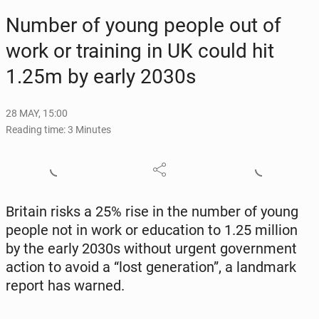
Number of young people out of
work or train­ing in UK could hit
1.25m by early 2030s
28 MAY, 15:00
Reading time: 3 Minutes
Britain risks a 25% rise in the number of young
people not in work or ed­u­ca­tion to 1.25 million
by the early 2030s without urgent gov­ern­ment
action to avoid a “lost gen­er­a­tion”, a land­mark
report has warned.