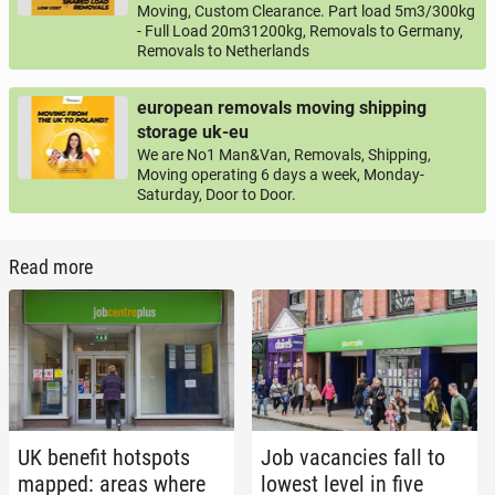
Moving, Custom Clearance. Part load 5m3/300kg
- Full Load 20m31200kg, Removals to Germany,
Removals to Netherlands
european removals moving shipping
storage uk-eu
We are No1 Man&Van, Removals, Shipping,
Moving operating 6 days a week, Monday-
Saturday, Door to Door.
Read more
UK benefit hotspots
Job va­can­cies fall to
mapped: areas where
lowest level in five