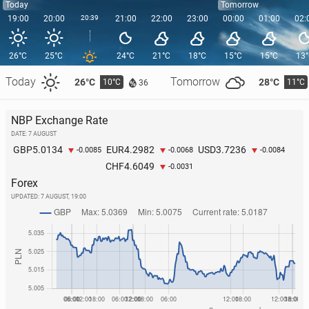
Today
Tomorrow
19:00
20:00
20:39
21:00
22:00
23:00
00:00
01:00
02:
26°C
25°C
24°C
21°C
18°C
15°C
15°C
13
Today
Tomorrow
26°C
28°C
10°C
11°C
36
NBP Exchange Rate
DATE: 7 AUGUST
5.0134
4.2982
3.7236
GBP
EUR
USD
-0.0085
-0.0068
-0.0084
4.6049
CHF
-0.0031
Forex
UPDATED:
7 AUGUST, 19:00