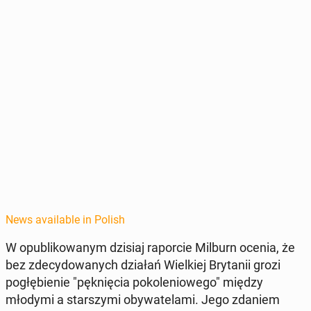
News available in Polish
W op­ub­likowanym dzisiaj ra­por­cie Milburn ocenia, że
bez zde­cy­dowanych działań Wielkiej Bry­tanii grozi
pogłę­bi­e­nie "pęknię­cia pokole­niowego" między
młodymi a starszy­mi oby­wa­te­la­mi. Jego zdaniem