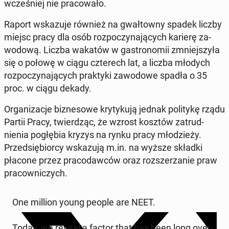
wcześniej nie pra­cow­ało.
Raport wskazu­je również na gwał­towny spadek liczby
miejsc pracy dla osób rozpoczy­na­ją­cych karierę za­
wodową. Liczba wakatów w gas­tronomii zm­niejszyła
się o połowę w ciągu czterech lat, a liczba młodych
rozpoczy­na­ją­cych prak­ty­ki za­wodowe spadła o 35
proc. w ciągu dekady.
Or­ga­ni­za­c­je biz­ne­sowe kry­tyku­ją jednak poli­tykę rządu
Partii Pracy, twierdząc, że wzrost kosztów za­trud­
nienia pogłębia kryzys na rynku pracy młodzieży.
Przed­siębior­cy wskazu­ją m.in. na wyższe składki
płacone przez pra­co­daw­ców oraz rozsz­erzanie praw
pra­cown­iczych.
One million young people are NEET.
Today, we reveal a factor that has been long over­