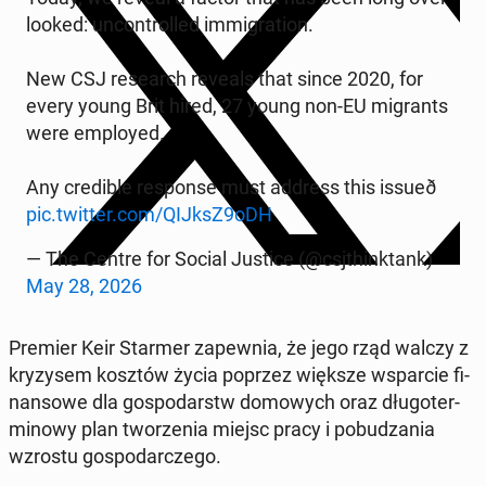
looked: un­con­trolled im­mi­gra­tion.
New CSJ re­search reveals that since 2020, for
every young Brit hired, 27 young non-EU mi­grants
were em­ployed.
Any cred­i­ble re­sponse must address this is­sueð
pic.twitter.com/QIJksZ9oDH
— The Centre for Social Justice (@csj­think­tank)
May 28, 2026
Premier Keir Starmer za­pew­nia, że jego rząd walczy z
kryzy­sem kosztów życia poprzez większe ws­par­cie fi­
nan­sowe dla gospo­darstw do­mowych oraz dłu­goter­
mi­nowy plan tworzenia miejsc pracy i pobudza­nia
wzrostu gospo­dar­czego.