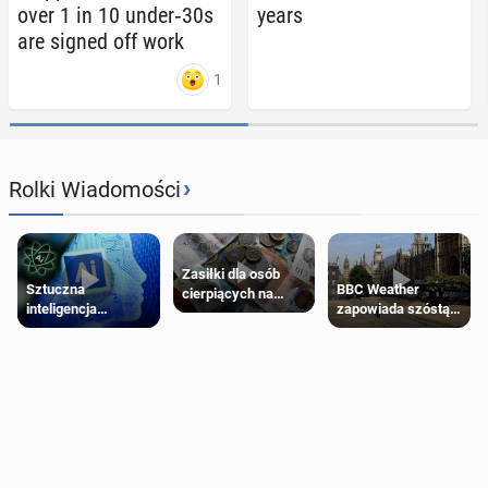
over 1 in 10 under‑30s
years
are signed off work
1
›
Rolki Wiadomości
Zasiłki dla osób
Sztuczna
BBC Weather
cierpiących na
inteligencja
zapowiada szóstą
schorzenia
próbowała oszukać
falę upałów w
psychiczne
człowieka
Londynie