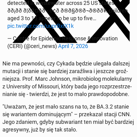
de­tec­ted in wa­ste­wa­ter across 25 US states.
ðð¡ðð­ ð¦ðð¤ðð¬ ð¢ð­ ð®ð§ð®ð¬ð®ðð¥: chil­dren
aged 3 to 15 appear to be up to five…
pic.twitter.com/uupr­BxIX1k
— Centre for Epi­de­mic Re­spon­se & In­no­va­tion
(CERI) (@ceri_news)
April 7, 2026
Nie ma pew­no­ści, czy Cykada będzie ulegała dalszej
mutacji i stanie się bar­dziej za­raź­li­wa i jeszcze groź­
niej­sza. Prof. Marc Johnson, mi­kro­bio­log mo­le­ku­lar­ny
z Uni­ver­si­ty of Mis­so­uri, który bada jego roz­prze­strze­
nia­nie się - twier­dzi, że jest to mało praw­do­po­dob­ne.
"Uważam, że jest mało szans na to, że BA.3.2 stanie
się wa­rian­tem do­mi­nu­ją­cym" – prze­ka­zał stacji CNN.
Jego zdaniem, gdyby sub­wa­riant ten miał być bar­dziej
agre­syw­ny, już by się tak stało.