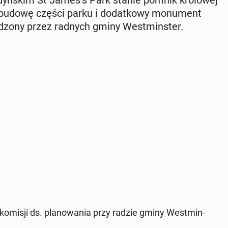
ze­bu­do­wę części parku i do­dat­ko­wy mo­nu­ment
er­dzo­ny przez radnych gminy West­min­ster.
ko­mi­sji ds. pla­no­wa­nia przy radzie gminy West­min­