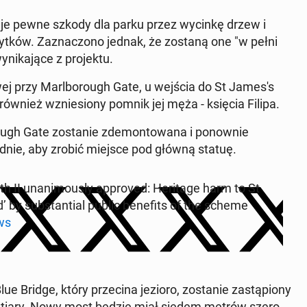
­du­je pewne szkody dla parku przez wycinkę drzew i
byt­ków. Za­zna­czo­no jednak, że zostaną one "w pełni
ni­ka­ją­ce z pro­jek­tu.
wej przy Marl­bo­ro­ugh Gate, u wejścia do St James's
 również wznie­sio­ny pomnik jej męża - księcia Filipa.
ugh Gate zo­sta­nie zde­mon­to­wa­na i po­now­nie
łu­dnie, aby zrobić miejsce pod główną statuę.
th II una­ni­mo­usly ap­pro­ved: He­ri­ta­ge harm to St
 by sub­stan­tial public be­ne­fits of the scheme
ws
ue Bridge, który prze­ci­na jezioro, zo­sta­nie za­stą­pio­ny
u tiary. Nowy most będzie miał siedem metrów sze­ro­