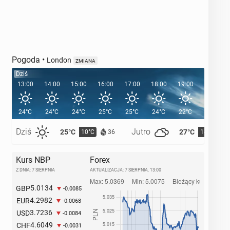
Pogoda
•
London
ZMIANA
Dziś
13:00
14:00
15:00
16:00
17:00
18:00
19:00
20:00
24°C
24°C
24°C
25°C
25°C
24°C
22°C
21°C
Dziś
Jutro
25°C
27°C
10°C
14°C
36
Kurs NBP
Forex
Z DNIA: 7 SIERPNIA
AKTUALIZACJA:
7 SIERPNIA, 13:00
5.0134
GBP
-0.0085
4.2982
EUR
-0.0068
3.7236
USD
-0.0084
4.6049
CHF
-0.0031