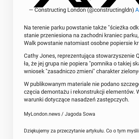
— Con­struc­ting London (@con­struc­tin­gldn)
A
Na terenie parku po­wsta­nie także "ścieżka od­kr
sta­nie prze­nie­sio­na na za­chod­ni kraniec par
Walk po­wsta­nie na­to­miast osobne po­pier­sie kró­l
Cathy Jones, re­pre­zen­tu­ją­ca sto­wa­rzy­sze­nie
ła, że jej grupa nie popiera "pomnika o takiej skali
wniosek "za­sad­ni­czo zmieni" cha­rak­ter zie­lo­n
W pu­bli­ko­wa­nym ma­te­ria­le nie podano szcze­gó­
czę­cia de­mon­ta­żu i re­kon­struk­cji ele­men­tów
warunki do­ty­czą­ce na­sa­dzeń za­stęp­czych.
MyLondon.news / Jagoda Sowa
Dziękujemy za przeczytanie artykułu. Co o tym myśl