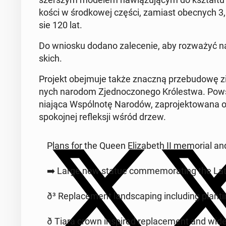
ko­ści w środ­ko­wej części, zamiast obec­nych 3,6
sie 120 lat.
Do wniosku dodano za­le­ce­nie, aby roz­wa­żyć n
skich.
Projekt obej­mu­je także znaczną prze­bu­do­wę z
nych narodom Zjed­no­czo­ne­go Kró­le­stwa. Po­
nia­ją­ca Wspól­no­tę Narodów, za­pro­jek­to­wa­na or­g
spo­koj­nej re­flek­sji wśród drzew.
Plans for the Queen Eli­za­beth II me­mo­rial an
➡️ Large new statue com­me­mo­ra­ting the La
ð³ Re­pla­ce­ment land­sca­ping in­c­lu­ding plan
ð Tiara crown in­spi­red re­pla­ce­ment and w