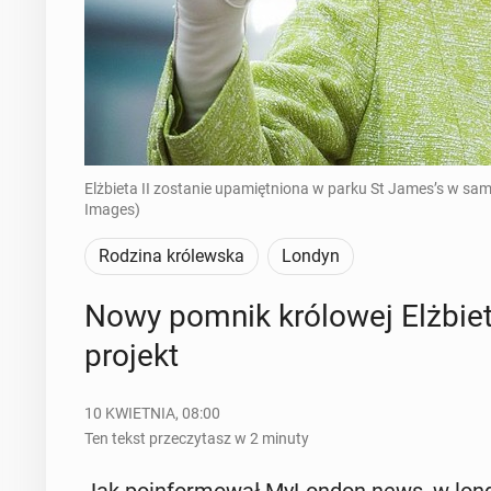
Elżbieta II zostanie upamiętniona w parku St James’s w s
Images)
Rodzina królewska
Londyn
Nowy pomnik kró­lo­wej Elż­bie­ty
projekt
10 KWIETNIA, 08:00
Ten tekst przeczytasz w 2 minuty
Jak po­in­for­mo­wał My­Lon­don.news, w lon