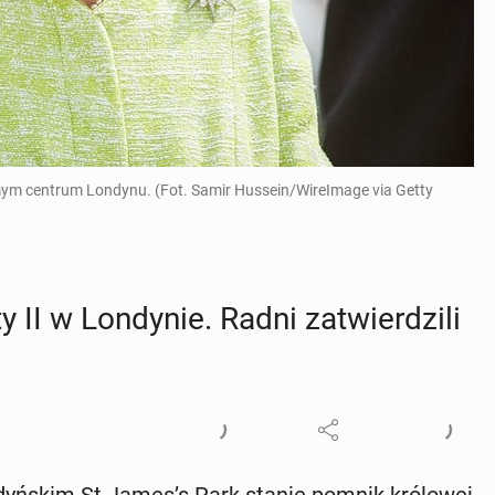
amym centrum Londynu. (Fot. Samir Hussein/WireImage via Getty
 II w Lon­dy­nie. Radni za­twier­dzi­li
­dyń­skim St James’s Park stanie pomnik kró­lo­wej