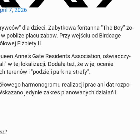
pril 7, 2026
yw­ców" dla dzieci. Za­byt­ko­wa fon­tan­na "The Boy" zo­
ku, w pobliże placu zabaw. Przy wejściu od Bird­ca­ge
o­wej Elż­bie­ty II.
 Queen Anne's Gate Re­si­dents As­so­cia­tion, oświad­czy­
" w tej lo­ka­li­za­cji. Dodała też, że w jej ocenie
ych terenów i "po­dzie­li park na strefy".
ło­we­go har­mo­no­gra­mu re­ali­za­cji prac ani dat roz­po­
. Wska­za­no jedynie zakres pla­no­wa­nych działań i
isz?