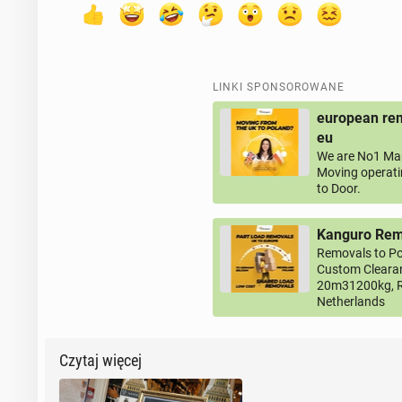
LINKI SPONSOROWANE
european rem
eu
We are No1 Man
Moving operati
to Door.
Kanguro Remo
Removals to Po
Custom Clearan
20m31200kg, R
Netherlands
Czytaj więcej