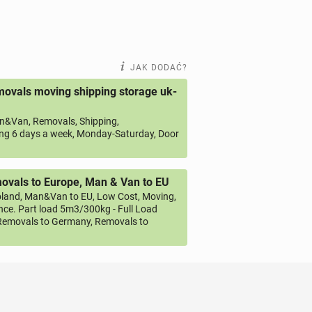
JAK DODAĆ?
ovals moving shipping storage uk-
&Van, Removals, Shipping,
ng 6 days a week, Monday-Saturday, Door
vals to Europe, Man & Van to EU
land, Man&Van to EU, Low Cost, Moving,
ce. Part load 5m3/300kg - Full Load
emovals to Germany, Removals to