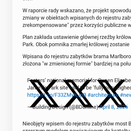
W ra­por­cie rady wska­za­no, że projekt spo­wo
zmiany w obiek­tach wpi­sa­nych do re­je­stru za­
zre­kom­pen­so­wa­ne" przez ko­rzy­ści pu­blicz­ne wy­
Plan zakłada usta­wie­nie głównej rzeźby kró­lo­
Park. Obok pomnika zmarłej kró­lo­wej zo­sta­nie
Wpisana do re­je­stru za­byt­ków brama Marl­bo­ro­
złożona "w zmie­nio­nej formie" bar­dziej na po­
Fosters’ na­tio­nal me­mo­rial for Queen Eli­za­be
James’s Park site said to be ’fully outwe­ighed’
https://t.co/F33ZMyXJpB
#ar­chi­tec­tu­re
#ne
— Bu­il­ding Design (@BDon­li­ne)
April 8, 2026
Nie­ob­ję­ty wpisem do re­je­stru za­byt­ków most Bl
szer­szym modelem na­wią­zu­ją­cym do kształ­t