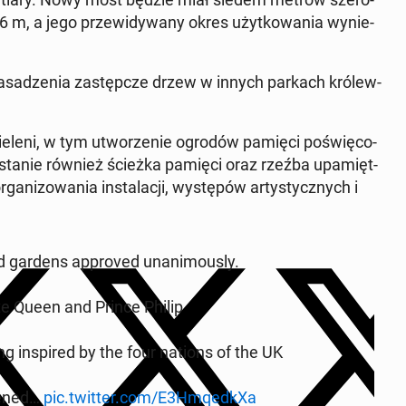
 m, a jego prze­wi­dy­wa­ny okres użyt­ko­wa­nia wy­nie­
a­sa­dze­nia za­stęp­cze drzew w innych parkach kró­lew­
ieleni, w tym utwo­rze­nie ogrodów pamięci po­świę­co­
wsta­nie również ścieżka pamięci oraz rzeźba upa­mięt­
a­ni­zo­wa­nia in­sta­la­cji, wy­stę­pów ar­ty­stycz­nych i
d gardens ap­pro­ved una­ni­mo­usly.
te Queen and Prince Philip
­ting in­spi­red by the four nations of the UK
idened…
pic.twitter.com/E3Hmqed­kXa