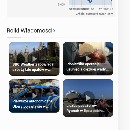
Źródło: currencybeacon.com
›
Rolki Wiadomości
Pionierska operacja
BBC Weather zapowiada
usunięcia ciężkiej wady
szóstą falę upałów w
wrodzonej płodu w łonie
Londynie
matki
Pierwsze autonomiczne
Liczba pasażerów
Ubery pojawią się w
Ryanair w lipcu pobiła
Londynie jeszcze tego
rekord
lata