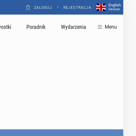
English
•
ZALOGUJ
REJESTRACJA
Version
ostki
Poradnik
Wydarzenia
Menu