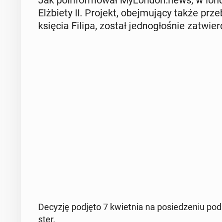
Elż­bie­ty II. Projekt, obej­mu­ją­cy także pr
księcia Filipa, został jed­no­gło­śnie za­twi
Decyzję podjęto 7 kwiet­nia na po­sie­dze­niu pod­
ster.