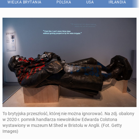
WIELKA BRYTANIA
POLSKA
USA
IRLANDIA
To brytyjska przeszłość, której nie można ignorować. Na zdj. obalony
w 2020 r. pomnik handlarza niewolników Edwarda Colstona
wystawiony w muzeum M Shed w Bristolu w Anglii. (Fot. Getty
Images)