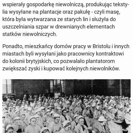
wspie­ra­ły go­spo­dar­kę nie­wol­ni­czą, pro­du­ku­jąc tek­sty­
lia wy­sy­ła­ne na plan­ta­cje oraz pakułę - czyli masę,
która była wy­twa­rza­na ze starych lin i służyła do
uszczel­nia­nia szpar w drew­nia­nych ele­men­tach
statków nie­wol­ni­czych.
Ponadto, miesz­kań­cy domów pracy w Bri­sto­lu i innych
mia­stach byli wy­sy­ła­ni jako pra­cow­ni­cy kon­trak­to­wi
do kolonii bry­tyj­skich, co po­zwa­la­ło plan­ta­to­rom
zwięk­szać zyski i kupować ko­lej­nych nie­wol­ni­ków.