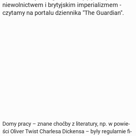
nie­wol­nic­twem i bry­tyj­skim im­pe­ria­li­zmem -
czytamy na portalu dzien­ni­ka "The Gu­ar­dian".
Domy pracy – znane choćby z li­te­ra­tu­ry, np. w po­wie­
ści Oliver Twist Char­le­sa Dic­ken­sa – były re­gu­lar­nie fi­