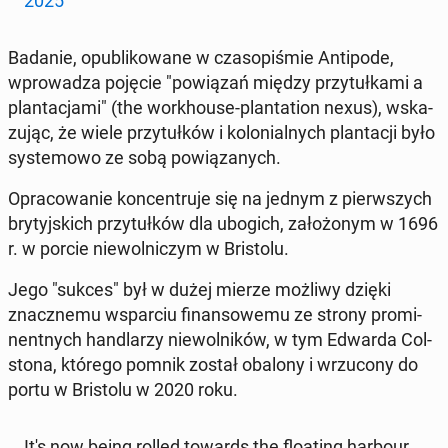
2025
Badanie, opu­bli­ko­wa­ne w cza­so­pi­śmie An­ti­po­de,
wpro­wa­dza pojęcie "po­wią­zań między przy­tuł­ka­mi a
plan­ta­cja­mi" (the wor­kho­use-plan­ta­tion nexus), wska­
zu­jąc, że wiele przy­tuł­ków i ko­lo­nial­nych plan­ta­cji było
sys­te­mo­wo ze sobą po­wią­za­nych.
Opra­co­wa­nie kon­cen­tru­je się na jednym z pierw­szych
bry­tyj­skich przy­tuł­ków dla ubogich, za­ło­żo­nym w 1696
r. w porcie nie­wol­ni­czym w Bri­sto­lu.
Jego "sukces" był w dużej mierze możliwy dzięki
znacz­ne­mu wspar­ciu fi­nan­so­we­mu ze strony pro­mi­
nent­nych han­dla­rzy nie­wol­ni­ków, w tym Edwarda Col­
sto­na, którego pomnik został obalony i wrzu­co­ny do
portu w Bri­sto­lu w 2020 roku.
It's now being rolled towards the flo­ating harbour.