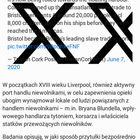
Colston opened up the trans­atlan­tic slave trade to
Bristol mer­chants & around 20,000 people, incl
8,000 chil­dren, died on his ships before they even
reached the Ame­ri­cas.
Bristol became Bri­ta­in's leading slave trading port.
pic.twitter.com/9BpQhxeFNF
— Tristan Cork Post (@Tri­stan­Cork­Post)
June 7,
2020
W po­cząt­kach XVIII wieku Li­ver­po­ol, również aktywny
port handlu nie­wol­ni­ka­mi, w celu za­pew­nie­nia opieki
ubogim wy­naj­mo­wał lokale od ludzi po­wią­za­nych z
handlem nie­wol­ni­ka­mi – m.in. Bryana Blun­del­la, wpły­
wo­we­go han­dla­rza ty­to­niem, kor­sa­rza i wła­ści­cie­la
statków prze­wo­żą­cych nie­wol­ni­ków.
Badania opisują, w jaki sposób przy­tuł­ki bez­po­śred­nio