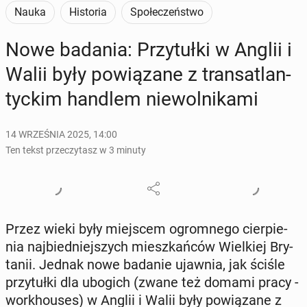
Nauka
Historia
Społeczeństwo
Nowe badania: Przy­tuł­ki w Anglii i
Walii były po­wią­za­ne z trans­atlan­
tyc­kim handlem nie­wol­ni­ka­mi
14 WRZEŚNIA 2025, 14:00
Ten tekst przeczytasz w 3 minuty
Przez wieki były miej­scem ogrom­ne­go cier­pie­
nia naj­bied­niej­szych miesz­kań­ców Wiel­kiej Bry­
ta­nii. Jednak nowe badanie ujawnia, jak ściśle
przy­tuł­ki dla ubogich (zwane też domami pracy -
wor­kho­uses) w Anglii i Walii były po­wią­za­ne z