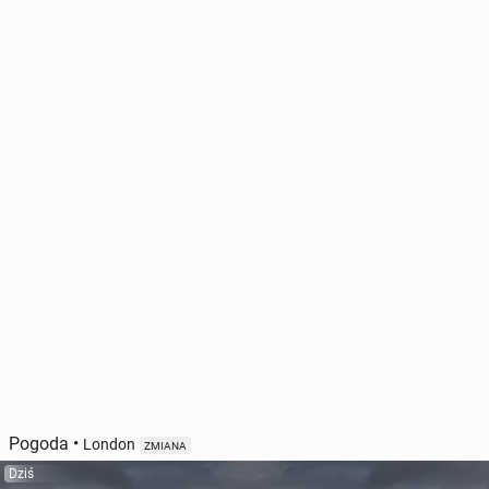
Pogoda
•
London
ZMIANA
Dziś