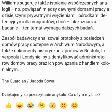
Wil­liams su­ge­ru­je także ist­nie­nie współ­cze­snych ana­
lo­gii – np. po­wią­zań między dawnymi domami pracy a
dzi­siej­szy­mi pry­wat­ny­mi wię­zie­nia­mi i ośrod­ka­mi de­
ten­cyj­ny­mi dla imi­gran­tów, choć – jak za­zna­cza
badanie – ten temat wymaga dal­szych badań.
Zespół ba­daw­czy ana­li­zo­wał pro­to­ko­ły z po­sie­dzeń
domów pracy do­stęp­ne w Ar­chi­wum Na­ro­do­wym, a
także do­ku­men­ty hi­sto­rycz­ne z portów w Bri­sto­lu, Li­
ver­po­olu i Lon­dy­nie, by zi­den­ty­fi­ko­wać ad­mi­ni­stra­to­
rów domów pracy oraz ich po­wią­za­nia z handlem ko­lo­
nial­nym.
The Guardian / Jagoda Sowa
Dziękujemy za przeczytanie artykułu. Co o tym myślisz?