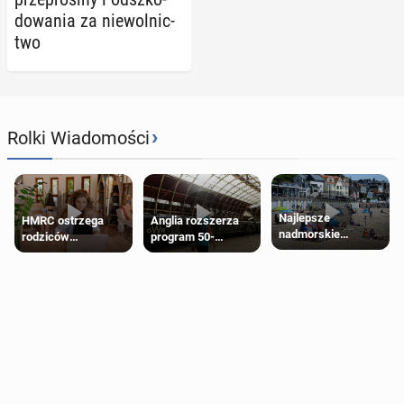
do­wa­nia za nie­wol­nic­
two
›
Rolki Wiadomości
Najlepsze
HMRC ostrzega
Anglia rozszerza
nadmorskie
rodziców
program 50-
miasteczko blisko
pobierających Child
procentowych
Londynu
Benefit. Mogą być
zniżek kolejowych
zobowiązani do
na 18-latków
zwrotu zasiłku