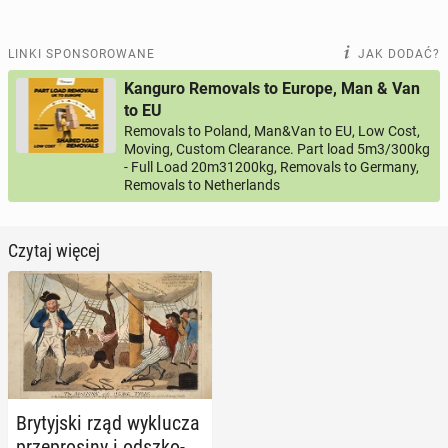
LINKI SPONSOROWANE
JAK DODAĆ?
Kanguro Removals to Europe, Man & Van
to EU
Removals to Poland, Man&Van to EU, Low Cost,
Moving, Custom Clearance. Part load 5m3/300kg
- Full Load 20m31200kg, Removals to Germany,
Removals to Netherlands
Czytaj więcej
Bry­tyj­ski rząd wy­klu­cza
prze­pro­si­ny i od­szko­