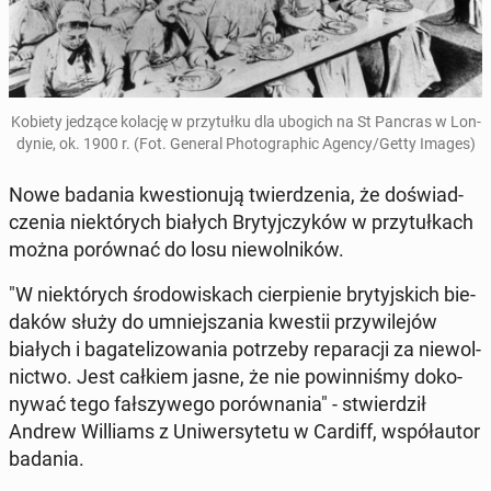
Kobiety jedzące kolację w przy­tuł­ku dla ubogich na St Pancras w Lon­
dy­nie, ok. 1900 r. (Fot. General Pho­to­gra­phic Agency/Getty Images)
Nowe badania kwe­stio­nu­ją twier­dze­nia, że do­świad­
cze­nia nie­któ­rych białych Bry­tyj­czy­ków w przy­tuł­kach
można po­rów­nać do losu nie­wol­ni­ków.
"W nie­któ­rych śro­do­wi­skach cier­pie­nie bry­tyj­skich bie­
da­ków służy do umniej­sza­nia kwestii przy­wi­le­jów
białych i ba­ga­te­li­zo­wa­nia po­trze­by re­pa­ra­cji za nie­wol­
nic­two. Jest całkiem jasne, że nie po­win­ni­śmy do­ko­
ny­wać tego fał­szy­we­go po­rów­na­nia" - stwier­dził
Andrew Wil­liams z Uni­wer­sy­te­tu w Cardiff, współ­au­tor
badania.