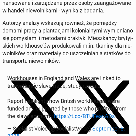
nan­so­wa­ne i za­rzą­dza­ne przez osoby za­an­ga­żo­wa­ne
w handel nie­wol­ni­ka­mi - wynika z badania.
Autorzy analizy wska­zu­ją również, że po­mię­dzy
domami pracy a plan­ta­cja­mi ko­lo­nial­ny­mi wy­mie­nia­no
się po­my­sła­mi i me­to­da­mi praktyk. Miesz­kań­cy bry­tyj­
skich wor­kho­use’ów pro­du­ko­wa­li m.in. tkaniny dla nie­
wol­ni­ków oraz ma­te­ria­ły do uszczel­nia­nia statków do
trans­por­tu nie­wol­ni­ków.
Wor­kho­uses in England and Wales are linked to
trans­atlan­tic slave trade, study reveals
Report hi­gh­li­ghts how British wor­kho­uses were
funded and sup­por­ted by those who pro­fi­ted from
the slave economy
https://t.co/BTU­Fe­avADs
— So­cia­list Voice (@So­cia­li­stVo­ice)
Sep­tem­ber 8,