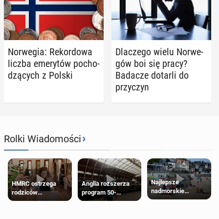
Nor­we­gia: Re­kor­do­wa
Dla­cze­go wielu Nor­we­
liczba eme­ry­tów po­cho­
gów boi się pracy?
dzą­cych z Polski
Badacze dotarli do
przy­czyn
›
Rolki Wiadomości
Najlepsze
HMRC ostrzega
Anglia rozszerza
nadmorskie
rodziców
program 50-
miasteczko blisko
pobierających Child
procentowych
Londynu
Benefit. Mogą być
zniżek kolejowych
zobowiązani do
na 18-latków