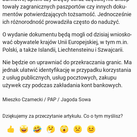
to­wa­ły za­gra­nicz­nych pasz­por­tów czy innych do­ku­
men­tów po­twier­dza­ją­cych toż­sa­mość. Jed­no­cze­śnie
ich róż­no­rod­ność pro­wa­dzi­ła często do nadużyć.
O wydanie do­ku­men­tu będą mogli od dzisiaj wnio­sko­
wać oby­wa­te­le krajów Unii Eu­ro­pej­skiej, w tym m.in.
Polski, a także Is­lan­dii, Liech­ten­ste­inu i Szwaj­ca­rii.
Nie będzie on upraw­niać do prze­kra­cza­nia granic. Ma
jednak ułatwić iden­ty­fi­ka­cję w przy­pad­ku ko­rzy­sta­nia
z usług pu­blicz­nych, usług pocz­to­wych, zakupu
używek czy podczas za­kła­da­nia kont ban­ko­wych.
Mieszko Czarnecki / PAP / Jagoda Sowa
Dziękujemy za przeczytanie artykułu. Co o tym myślisz?