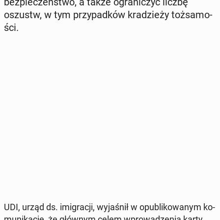
bez­pie­czeń­stwo, a także ogra­ni­czyć liczbę
oszustw, w tym przy­pad­ków kra­dzie­ży toż­sa­mo­
ści.
UDI, urząd ds. imi­gra­cji, wy­ja­śnił w opu­bli­ko­wa­nym ko­
mu­ni­ka­cie, że głównym celem wpro­wa­dze­nia karty