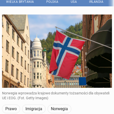
WIELKA BRYTANIA
POLSKA
USA
IRLANDIA
Norwegia wprowadza krajowe dokumenty tożsamości dla obywateli
UE i EOG. (Fot. Getty Images)
Prawo
Imigracja
Norwegia