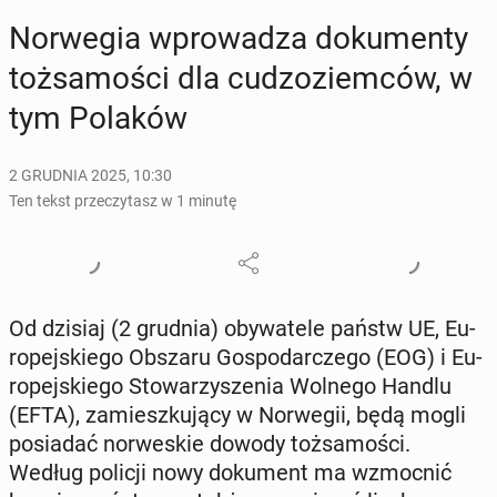
Nor­we­gia wpro­wa­dza do­ku­men­ty
toż­sa­mo­ści dla cu­dzo­ziem­ców, w
tym Polaków
2 GRUDNIA 2025, 10:30
Ten tekst przeczytasz w 1 minutę
Od dzisiaj (2 grudnia) oby­wa­te­le państw UE, Eu­
ro­pej­skie­go Obszaru Go­spo­dar­cze­go (EOG) i Eu­
ro­pej­skie­go Sto­wa­rzy­sze­nia Wolnego Handlu
(EFTA), za­miesz­ku­ją­cy w Nor­we­gii, będą mogli
po­sia­dać nor­we­skie dowody toż­sa­mo­ści.
Według policji nowy do­ku­ment ma wzmoc­nić