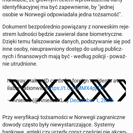
iden­ty­fi­ka­cyj­nej ma być za­pew­nie­nie, by "jednej
osobie w Nor­we­gii od­po­wia­da­ła jedna toż­sa­mość".
Do­ku­ment bez­po­śred­nio po­wią­za­ny z nor­we­skim re­je­
strem lud­no­ści będzie za­wie­rał dane bio­me­trycz­ne.
Dzięki temu fał­szo­wa­nie danych, pod­szy­wa­nie się pod
inne osoby, nie­upraw­nio­ny dostęp do usług pu­blicz­
nych i fi­nan­so­wych mają być - według policji - po­waż­
nie utrud­nio­ne.
Norway makes ID cards for foreign re­si­dents ava­
ila­ble na­tion­wi­de
https://t.co/tMMX4pj2Ts
— Anie­li­ca (@Anie­li­ca­XLd)
De­cem­ber 1, 2025
Przy we­ry­fi­ka­cji toż­sa­mo­ści w Nor­we­gii za­gra­nicz­ne
dowody często były nie­wy­star­cza­ją­ce. Systemy
bankowe, apteki czy urzędy coraz czę­ściej nie ak­cep­