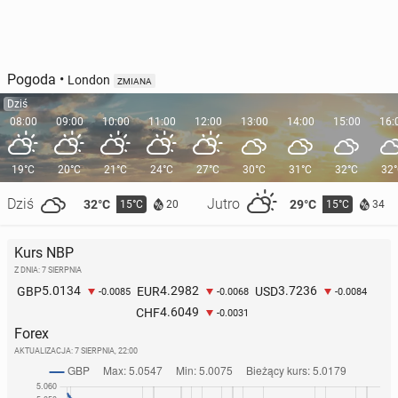
Pogoda
•
London
ZMIANA
Dziś
08:00
09:00
10:00
11:00
12:00
13:00
14:00
15:00
16:
19°C
20°C
21°C
24°C
27°C
30°C
31°C
32°C
32
Dziś
Jutro
32°C
29°C
15°C
15°C
20
34
Kurs NBP
Z DNIA: 7 SIERPNIA
5.0134
4.2982
3.7236
GBP
EUR
USD
-0.0085
-0.0068
-0.0084
4.6049
CHF
-0.0031
Forex
AKTUALIZACJA:
7 SIERPNIA, 22:00