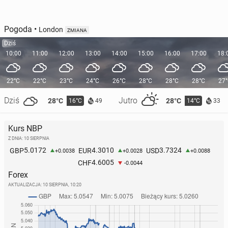
Pogoda
•
London
ZMIANA
Dziś
10:00
11:00
12:00
13:00
14:00
15:00
16:00
17:00
18:
22°C
22°C
23°C
24°C
26°C
28°C
28°C
28°C
27
Dziś
Jutro
28°C
28°C
16°C
14°C
49
33
Kurs NBP
Z DNIA: 10 SIERPNIA
5.0172
4.3010
3.7324
GBP
EUR
USD
+0.0038
+0.0028
+0.0088
4.6005
CHF
-0.0044
Forex
AKTUALIZACJA:
10 SIERPNIA, 10:20