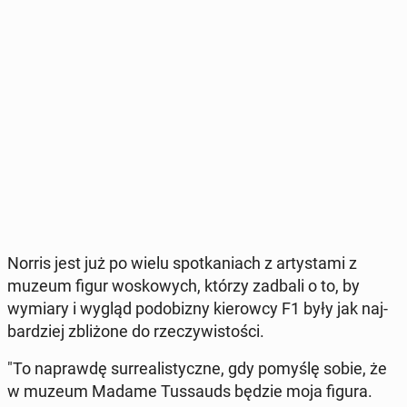
Norris jest już po wielu spo­tka­niach z ar­ty­sta­mi z
muzeum figur wo­sko­wych, którzy zadbali o to, by
wymiary i wygląd po­do­bi­zny kie­row­cy F1 były jak naj­
bar­dziej zbli­żo­ne do rze­czy­wi­sto­ści.
"To na­praw­dę sur­re­ali­stycz­ne, gdy pomyślę sobie, że
w muzeum Madame Tus­sauds będzie moja figura.