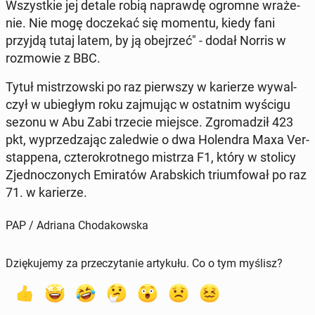
Wszyst­kie jej detale robią na­praw­dę ogromne wra­że­
nie. Nie mogę do­cze­kać się momentu, kiedy fani
przyjdą tutaj latem, by ją obej­rzeć" - dodał Norris w
roz­mo­wie z BBC.
Tytuł mi­strzow­ski po raz pierw­szy w ka­rie­rze wy­wal­
czył w ubie­głym roku zaj­mu­jąc w ostat­nim wyścigu
sezonu w Abu Zabi trzecie miejsce. Zgro­ma­dził 423
pkt, wy­prze­dza­jąc za­le­d­wie o dwa Ho­len­dra Maxa Ver­
stap­pe­na, czte­ro­krot­ne­go mistrza F1, który w stolicy
Zjed­no­czo­nych Emi­ra­tów Arab­skich trium­fo­wał po raz
71. w ka­rie­rze.
PAP / Adriana Chodakowska
Dziękujemy za przeczytanie artykułu. Co o tym myślisz?