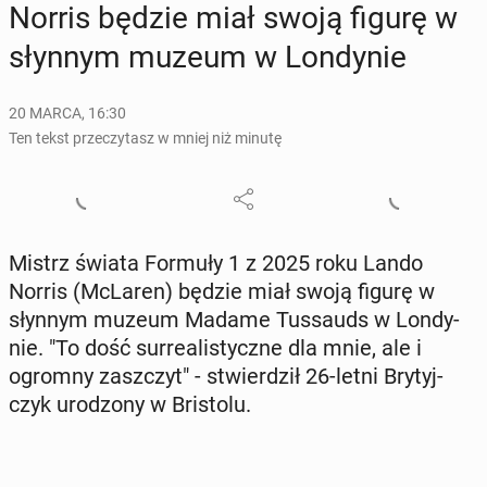
Norris będzie miał swoją figurę w
słynnym muzeum w Lon­dy­nie
20 MARCA, 16:30
Ten tekst przeczytasz w mniej niż minutę
Mistrz świata Formuły 1 z 2025 roku Lando
Norris (McLaren) będzie miał swoją figurę w
słynnym muzeum Madame Tus­sauds w Lon­dy­
nie. "To dość sur­re­ali­stycz­ne dla mnie, ale i
ogromny za­szczyt" - stwier­dził 26-letni Bry­tyj­
czyk uro­dzo­ny w Bri­sto­lu.