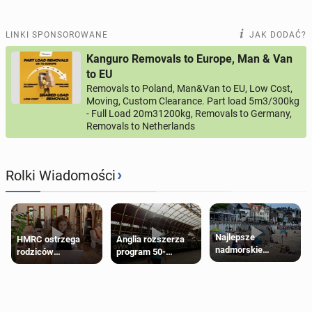
LINKI SPONSOROWANE
JAK DODAĆ?
Kanguro Removals to Europe, Man & Van
to EU
Removals to Poland, Man&Van to EU, Low Cost,
Moving, Custom Clearance. Part load 5m3/300kg
- Full Load 20m31200kg, Removals to Germany,
Removals to Netherlands
›
Rolki Wiadomości
Najlepsze
HMRC ostrzega
Anglia rozszerza
nadmorskie
rodziców
program 50-
miasteczko blisko
pobierających Child
procentowych
Londynu
Benefit. Mogą być
zniżek kolejowych
zobowiązani do
na 18-latków
zwrotu zasiłku