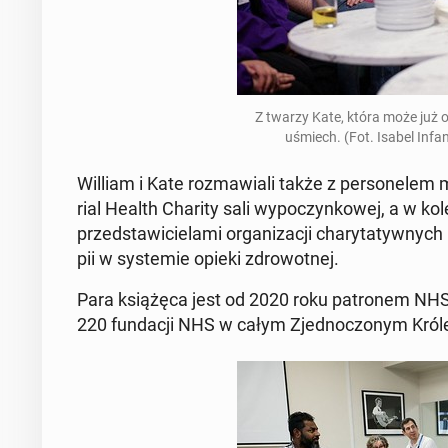
Z twarzy Kate, która może już o
uśmiech. (Fot. Isabel In­f
William i Kate roz­ma­wia­li także z per­so­ne­lem 
rial Health Charity sali wy­po­czyn­ko­wej, a w ko­le
przed­sta­wi­cie­la­mi or­ga­ni­za­cji cha­ry­ta­tyw­nych
pii w sys­te­mie opieki zdro­wot­nej.
Para ksią­żę­ca jest od 2020 roku pa­tro­nem NHS Cha
220 fun­da­cji NHS w całym Zjed­no­czo­nym Kró­le