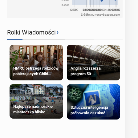
Źródło: currencybeacon.com
›
Rolki Wiadomości
HMRC ostrzega rodziców
Anglia rozszerza
pobierających Child
program 50-
Benefit. Mogą być
procentowych zniżek
zobowiązani do zwrotu
kolejowych na 18-latków
zasiłku
Najlepsze nadmorskie
Sztuczna inteligencja
miasteczko blisko
próbowała oszukać
Londynu
człowieka