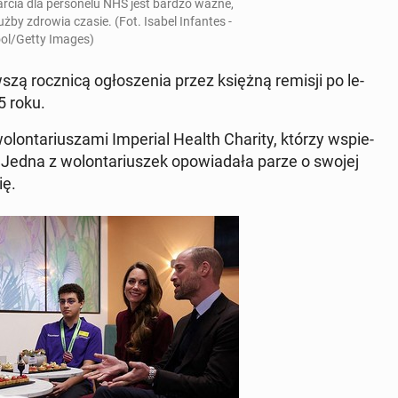
ar­cia dla per­so­ne­lu NHS jest bardzo ważne,
żby zdrowia czasie. (Fot. Isabel In­fan­tes -
ol/Getty Images)
szą rocz­ni­cą ogło­sze­nia przez księżną remisji po le­
5 roku.
­lon­ta­riu­sza­mi Im­pe­rial Health Charity, którzy wspie­
y. Jedna z wo­lon­ta­riu­szek opo­wia­da­ła parze o swojej
ię.