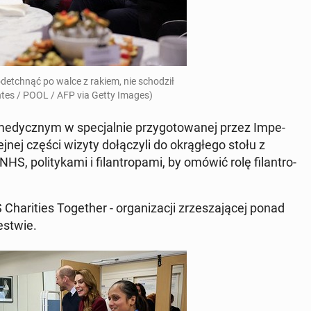
de­tchnąć po walce z rakiem, nie scho­dził
an­tes / POOL / AFP via Getty Images)
me­dycz­nym w spe­cjal­nie przy­go­to­wa­nej przez Im­pe­
j­nej części wizyty do­łą­czy­li do okrą­głe­go stołu z
 NHS, po­li­ty­ka­mi i fi­lan­tro­pa­mi, by omówić rolę fi­lan­tro­
­ri­ties To­ge­ther - or­ga­ni­za­cji zrze­sza­ją­cej ponad
­stwie.