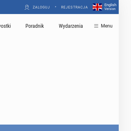
English
•
ZALOGUJ
REJESTRACJA
Version
ostki
Poradnik
Wydarzenia
Menu