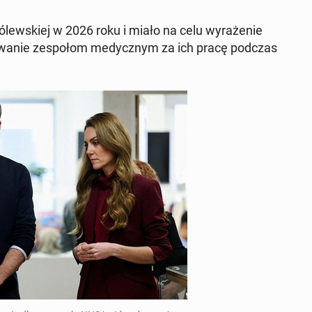
ró­lew­skiej w 2026 roku i miało na celu wy­ra­że­nie
o­wa­nie ze­spo­łom me­dycz­nym za ich pracę podczas