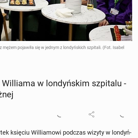
z mężem pojawiła się w jednym z londyńskich szpitali. (Fot. Isabel
Wil­lia­ma w lon­dyń­skim szpi­ta­lu -
­nej
­tek księciu Wil­lia­mo­wi podczas wizyty w lon­dyń­