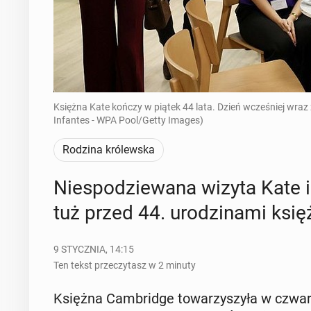
Księżna Kate kończy w piątek 44 lata. Dzień wcześniej wraz 
Infantes - WPA Pool/Getty Images)
Rodzina królewska
Nie­spo­dzie­wa­na wizyta Kate i 
tuż przed 44. uro­dzi­na­mi księż
9 STYCZNIA, 14:15
Ten tekst przeczytasz w 2 minuty
Księżna Cam­brid­ge to­wa­rzy­szy­ła w czwar