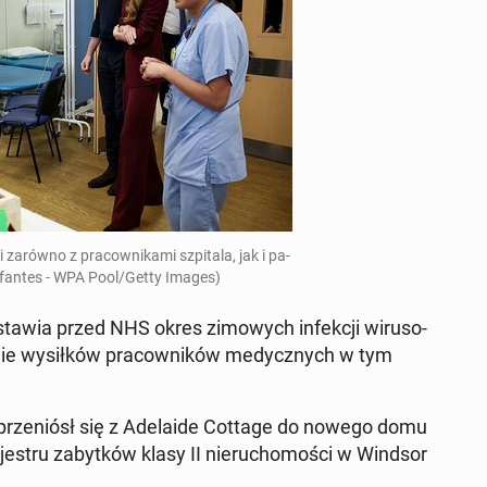
zarówno z pra­cow­ni­ka­mi szpi­ta­la, jak i pa­
In­fan­tes - WPA Pool/Getty Images)
awia przed NHS okres zi­mo­wych in­fek­cji wi­ru­so­
­nie wy­sił­ków pra­cow­ni­ków me­dycz­nych w tym
 prze­niósł się z Ade­la­ide Cottage do nowego domu
je­stru za­byt­ków klasy II nie­ru­cho­mo­ści w Windsor