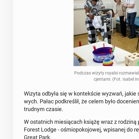
Podczas wizyty royalsi roz­ma­wia­li 
cjen­ta­mi. (Fot. Isabel 
Wizyta odbyła się w kon­tek­ście wyzwań, jakie st
wych. Pałac pod­kre­ślił, że celem było do­ce­nie
trudnym czasie.
W ostat­nich mie­sią­cach książę wraz z rodziną
Forest Lodge - ośmio­po­ko­jo­wej, wpi­sa­nej do re­
Great Park.