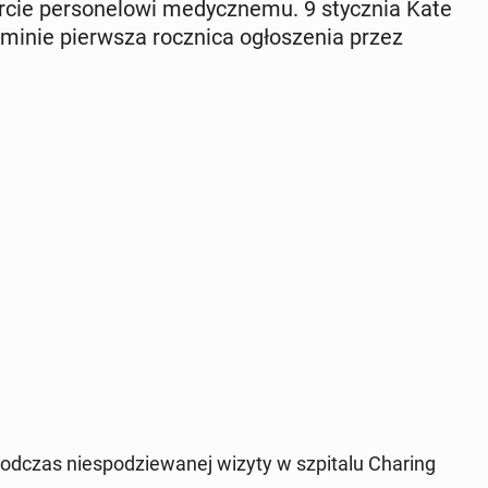
ie per­so­ne­lo­wi me­dycz­ne­mu. 9 stycz­nia Kate
minie pierw­sza rocz­ni­ca ogło­sze­nia przez
 podczas nie­spo­dzie­wa­nej wizyty w szpi­ta­lu Charing