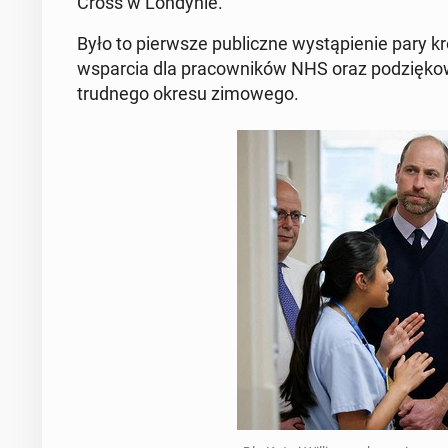
Cross w Lon­dy­nie.
Było to pierw­sze pu­blicz­ne wy­stą­pie­nie pary k
wspar­cia dla pra­cow­ni­ków NHS oraz po­dzię­k
trud­ne­go okresu zi­mo­we­go.