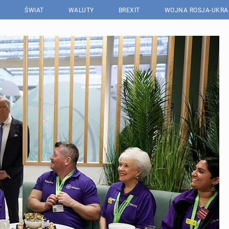
ŚWIAT
WALUTY
BREXIT
WOJNA ROSJA-UKRA