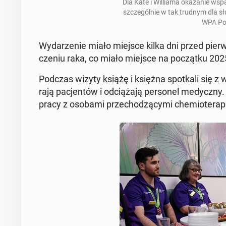
Dla Kate i Wil­lia­ma oka­za­nie wsp
szcze­gól­nie w tak trudnym dla słu
WPA Po
Wy­da­rze­nie miało miejsce kilka dni przed pierw­
cze­niu raka, co miało miejsce na po­cząt­ku 202
Podczas wizyty książę i księżna spo­tka­li się z wo
ra­ją pa­cjen­tów i od­cią­ża­ją per­so­nel me­dycz­n
pracy z osobami prze­cho­dzą­cy­mi che­mio­te­ra­p