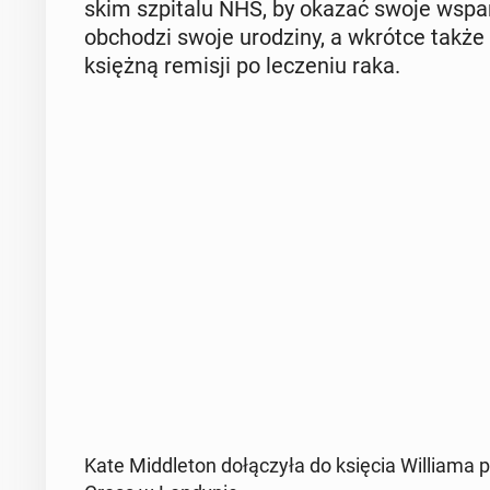
skim szpi­ta­lu NHS, by okazać swoje wspar­c
ob­cho­dzi swoje uro­dzi­ny, a wkrótce także 
księżną remisji po le­cze­niu raka.
Kate Mid­dle­ton do­łą­czy­ła do księcia Wil­lia­ma