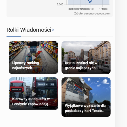
Źródło: currencybeacon.com
›
Rolki Wiadomości
Lipcowy ranking
Bristol znalazł się w
najtańszych
gronie najlepszych
supermarketów
kierunków podróży na
świecie
Kierowcy autobusów w
Londynie zapowiadają
Wyjątkowe wyzwanie dla
strajki
posiadaczy kart Tesco
Clubcard!