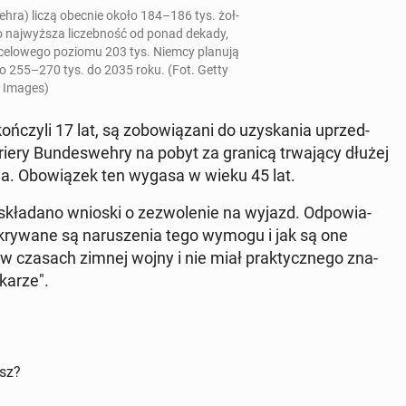
weh­ra) liczą obecnie około 184–186 tys. żoł­
o naj­wyż­sza li­czeb­ność od ponad dekady,
­ce­lo­we­go poziomu 203 tys. Niemcy planują
 do 255–270 tys. do 2035 roku. (Fot. Getty
Images)
czy­li 17 lat, są zo­bo­wią­za­ni do uzy­ska­nia uprzed­
riery Bun­de­sweh­ry na pobyt za granicą trwa­ją­cy dłużej
stwa. Obo­wią­zek ten wygasa w wieku 45 lat.
 skła­da­no wnioski o ze­zwo­le­nie na wyjazd. Od­po­wia­
kry­wa­ne są na­ru­sze­nia tego wymogu i jak są one
uż w czasach zimnej wojny i nie miał prak­tycz­ne­go zna­
 karze".
isz?