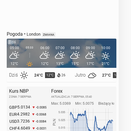
Pogoda
•
London
ZMIANA
Dziś
05:00
05:33
06:00
07:00
08:00
09:00
10:00
11:00
12°C
12°C
13°C
15°C
17°C
21°C
21°C
Dziś
Jutro
24°C
27°C
12°C
14°C
26
Kurs NBP
Forex
Z DNIA: 7 SIERPNIA
AKTUALIZACJA:
7 SIERPNIA, 05:40
5.0134
GBP
-0.0085
4.2982
EUR
-0.0068
3.7236
USD
-0.0084
4.6049
CHF
-0.0031