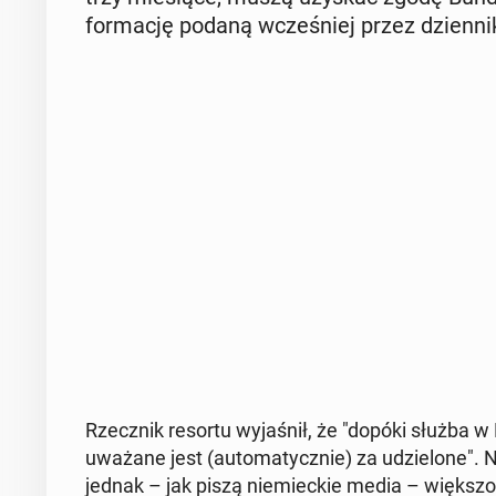
for­ma­cję podaną wcze­śniej przez dzien­nik
Rzecz­nik resortu wy­ja­śnił, że "dopóki służba w Bu
uważane jest (au­to­ma­tycz­nie) za udzie­lo­ne"
jednak – jak piszą nie­miec­kie media – więk­szoś