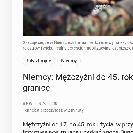
Szacuje się, że w Niemczech formalnie do rezerwy należy 
rejestrów i wieku, realny potencjał mobilizacyjny jest niższy.
Siły zbrojne
Niemcy
Niemcy: Męż­czyź­ni do 45. ro
granicę
8 KWIETNIA, 10:30
Ten tekst przeczytasz w 2 minuty
Męż­czyź­ni od 17. do 45. roku życia, w przy­
trzy mie­sią­ce, muszą uzyskać zgodę Bun­de­s