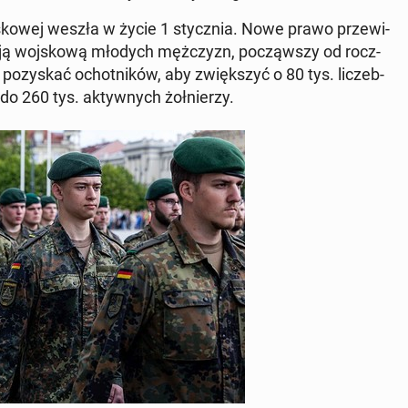
j­sko­wej weszła w życie 1 stycz­nia. Nowe prawo prze­wi­
sją woj­sko­wą młodych męż­czyzn, po­cząw­szy od rocz­
o­zy­skać ochot­ni­ków, aby zwięk­szyć o 80 tys. li­czeb­
do 260 tys. ak­tyw­nych żoł­nie­rzy.