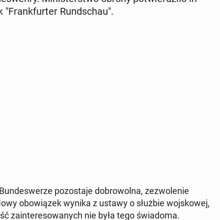
 "Frank­fur­ter Rund­schau".
n­de­swe­rze po­zo­sta­je do­bro­wol­na, ze­zwo­le­nie
. Nowy obo­wią­zek wynika z ustawy o służbie woj­sko­wej,
ć za­in­te­re­so­wa­nych nie była tego świa­do­ma.