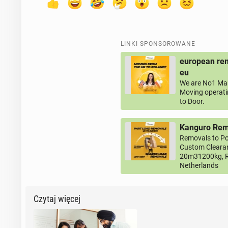
LINKI SPONSOROWANE
european rem
eu
We are No1 Man
Moving operati
to Door.
Kanguro Remo
Removals to Po
Custom Clearan
20m31200kg, R
Netherlands
Czytaj więcej