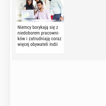
Niemcy bo­ry­ka­ją się z
nie­do­bo­rem pra­cow­ni­
ków i za­trud­nia­ją coraz
więcej oby­wa­te­li Indii