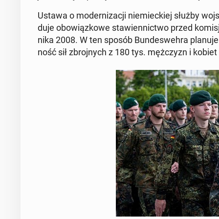
Ustawa o mo­der­ni­za­cji nie­miec­kiej służby wo
du­je obo­wiąz­ko­we sta­wien­nic­two przed komi
ni­ka 2008. W ten sposób Bun­de­sweh­ra planuje p
ność sił zbroj­nych z 180 tys. męż­czyzn i kobiet 