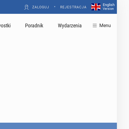
English
•
ZALOGUJ
REJESTRACJA
Version
ostki
Poradnik
Wydarzenia
Menu