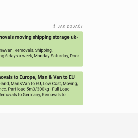
JAK DODAĆ?
ovals moving shipping storage uk-
&Van, Removals, Shipping,
ng 6 days a week, Monday-Saturday, Door
vals to Europe, Man & Van to EU
land, Man&Van to EU, Low Cost, Moving,
ce. Part load 5m3/300kg - Full Load
emovals to Germany, Removals to