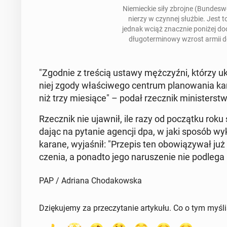
Nie­miec­kie siły zbrojne (Bun­de­s
nie­rzy w czynnej służbie. Jest t
jednak wciąż znacz­nie poniżej do
dłu­go­ter­mi­no­wy wzrost armii
"Zgodnie z treścią ustawy męż­czyź­ni, którzy ukoń­
niej zgody wła­ści­we­go centrum pla­no­wa­nia ka
niż trzy mie­sią­ce" – podał rzecz­nik mi­ni­ster­
Rzecz­nik nie ujawnił, ile razy od po­cząt­ku roku
da­jąc na pytanie agencji dpa, w jaki sposób wy­
karane, wy­ja­śnił: "Przepis ten obo­wią­zy­wał j
cze­nia, a ponadto jego na­ru­sze­nie nie podlega
PAP / Adriana Chodakowska
Dziękujemy za przeczytanie artykułu. Co o tym myśl