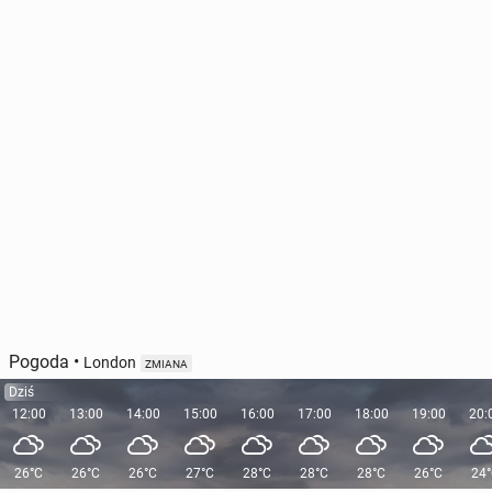
Pogoda
•
London
ZMIANA
Dziś
12:00
13:00
14:00
15:00
16:00
17:00
18:00
19:00
20:
26°C
26°C
26°C
27°C
28°C
28°C
28°C
26°C
24