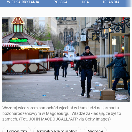
WIELKA BRYTANIA
POLSKA
USA
IRLANDIA
Wczoraj wieczorem samochód wjechał w tłum ludzi na jarmarku
bożonarodzeniowym w Magdeburgu. Władze zakładają, że był to
zamach. (Fot. JOHN MACDOUGALL/AFP via Getty Images)
Terroryzm
Kronika kryminalna
Niemcy