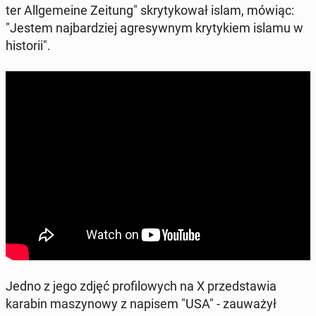
ter Al­l­ge­me­ine Zeitung" skry­ty­ko­wał islam, mówiąc:
"Jestem naj­bar­dziej agre­syw­nym kry­ty­kiem islamu w
hi­sto­rii".
Jedno z jego zdjęć pro­fi­lo­wych na X przed­sta­wia
karabin ma­szy­no­wy z napisem "USA" - za­uwa­żył