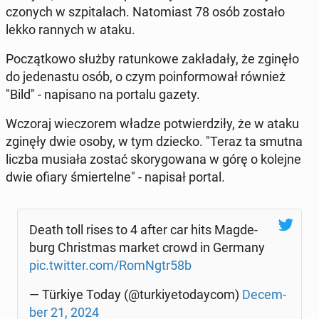
czo­nych w szpi­ta­lach. Na­to­miast 78 osób zostało
lekko rannych w ataku.
Po­cząt­ko­wo służby ra­tun­ko­we za­kła­da­ły, że zginęło
do je­de­na­stu osób, o czym po­in­for­mo­wał również
"Bild" - na­pi­sa­no na portalu gazety.
Wczoraj wie­czo­rem władze po­twier­dzi­ły, że w ataku
zginęły dwie osoby, w tym dziecko. "Teraz ta smutna
liczba musiała zostać sko­ry­go­wa­na w górę o kolejne
dwie ofiary śmier­tel­ne" - napisał portal.
Death toll rises to 4 after car hits Mag­de­
burg Chri­st­mas market crowd in Germany
pic.twitter.com/RomNgtr58b
— Türkiye Today (@tur­kiy­eto­day­com)
De­cem­
ber 21, 2024