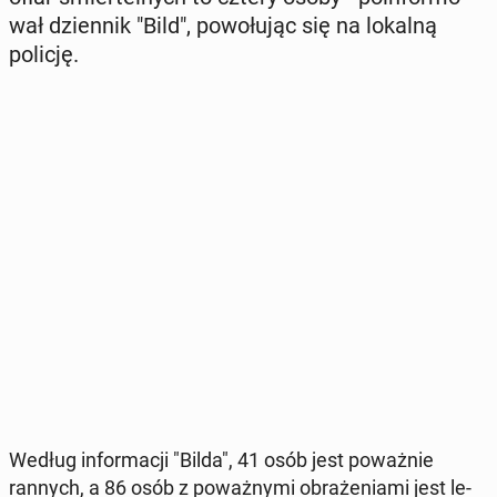
wał dzien­nik "Bild", po­wo­łu­jąc się na lokalną
policję.
Według in­for­ma­cji "Bilda", 41 osób jest po­waż­nie
rannych, a 86 osób z po­waż­ny­mi ob­ra­że­nia­mi jest le­