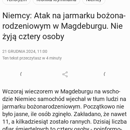
Niemcy: Atak na jar­mar­ku bo­żo­na­
ro­dze­nio­wym w Mag­de­bur­gu. Nie
żyją cztery osoby
21 GRUDNIA 2024, 11:00
Ten tekst przeczytasz w 4 minuty
Wczoraj wie­czo­rem w Mag­de­bur­gu na wscho­
dzie Niemiec sa­mo­chód wjechał w tłum ludzi na
jar­mar­ku bo­żo­na­ro­dze­nio­wym. Po­cząt­ko­wo nie
było jasne, ile osób zginęło. Za­kła­da­no, że nawet
11, a kil­ka­dzie­siąt zostało rannych. Dzisiaj liczba
ofiar śmier­tel­nych to cztery osoby - po­in­for­mo­