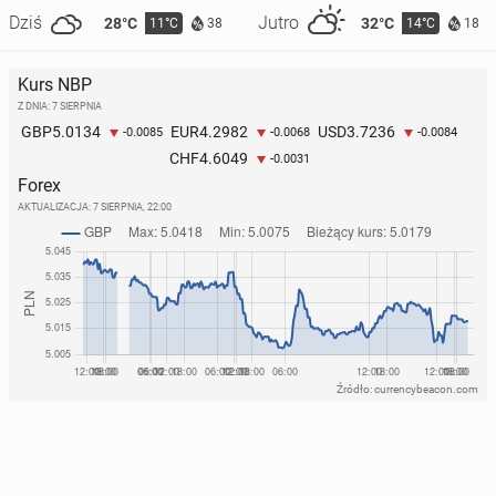
Dziś
Jutro
28°C
32°C
11°C
14°C
38
18
Kurs NBP
Z DNIA: 7 SIERPNIA
5.0134
4.2982
3.7236
GBP
EUR
USD
-0.0085
-0.0068
-0.0084
4.6049
CHF
-0.0031
Forex
AKTUALIZACJA:
7 SIERPNIA, 22:00
Źródło: currencybeacon.com