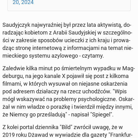
20, 2024
Sau­dyj­czyk naj­wy­raź­niej był przez lata ak­ty­wi­stą, do­
ra­dza­jąc ko­bie­tom z Arabii Sau­dyj­skiej w szcze­gól­no­
ści w za­kre­sie spo­so­bów uciecz­ki z ich kraju i pro­wa­
dząc stronę in­ter­ne­to­wą z in­for­ma­cja­mi na temat nie­
miec­kie­go systemu azy­lo­we­go - czytamy.
Za­le­d­wie kilka minut po śmier­tel­nym wypadku w Mag­
de­bur­gu, na jego kanale X pojawił się post z kilkoma
filmami, w których wysuwał on nie­ja­sne oskar­że­nia
pod adresem dzia­ła­czy na rzecz uchodź­ców. "Wpis
mógł wska­zy­wać na pro­ble­my psy­cho­lo­gicz­ne. Oskar­
żał w nim władze o porażkę i twier­dził między innymi,
że Niemcy go prze­śla­du­ją" - napisał "Spiegel".
Z kolei portal dzien­ni­ka "Bild" zwrócił uwagę, że w
2019 roku Dżawad w wy­wia­dzie dla gazety "Frank­fur­