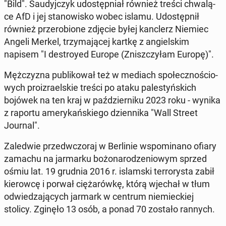
"Bild". Sau­dyj­czyk udo­stęp­niał również treści chwa­lą­
ce AfD i jej sta­no­wi­sko wobec islamu. Udo­stęp­nił
również prze­ro­bio­ne zdjęcie byłej kanc­lerz Niemiec
Angeli Merkel, trzy­ma­ją­cej kartkę z an­giel­skim
napisem "I de­stroy­ed Europe (Znisz­czy­łam Europę)".
Męż­czy­zna pu­bli­ko­wał też w mediach spo­łecz­no­ścio­
wych pro­izra­el­skie treści po ataku pa­le­styń­skich
bojówek na ten kraj w paź­dzier­ni­ku 2023 roku - wynika
z raportu ame­ry­kań­skie­go dzien­ni­ka "Wall Street
Journal".
Za­le­d­wie przed­wczo­raj w Ber­li­nie wspo­mi­na­no ofiary
zamachu na jar­mar­ku bo­żo­na­ro­dze­nio­wym sprzed
ośmiu lat. 19 grudnia 2016 r. is­lam­ski ter­ro­ry­sta zabił
kie­row­cę i porwał cię­ża­rów­kę, którą wjechał w tłum
od­wie­dza­ją­cych jarmark w centrum nie­miec­kiej
stolicy. Zginęło 13 osób, a ponad 70 zostało rannych.