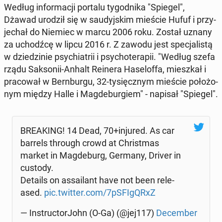
Według in­for­ma­cji portalu ty­go­dni­ka "Spiegel",
Dżawad urodził się w sau­dyj­skim mieście Hufuf i przy­
je­chał do Niemiec w marcu 2006 roku. Został uznany
za uchodź­cę w lipcu 2016 r. Z zawodu jest spe­cja­li­stą
w dzie­dzi­nie psy­chia­trii i psy­cho­te­ra­pii. "Według szefa
rządu Sak­so­nii-Anhalt Reinera Ha­se­lof­fa, miesz­kał i
pra­co­wał w Bern­bur­gu, 32-ty­sięcz­nym mieście po­ło­żo­
nym między Halle i Mag­de­bur­giem" - napisał "Spiegel".
BRE­AKING! 14 Dead, 70+injured. As car
barrels through crowd at Chri­st­mas
market in Mag­de­burg, Germany, Driver in
custody.
Details on as­sa­ilant have not been re­le­
ased.
pic.twitter.com/7pSFI­gQRxZ
— In­struc­tor­John (O-Ga) (@jej117)
De­cem­ber