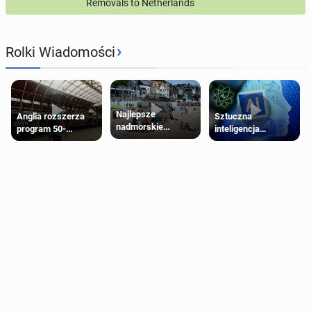
Removals to Netherlands
›
Rolki Wiadomości
Najlepsze
Anglia rozszerza
Sztuczna
nadmorskie
program 50-
inteligencja
miasteczko blisko
procentowych
próbowała oszukać
Londynu
zniżek kolejowych
człowieka
na 18-latków