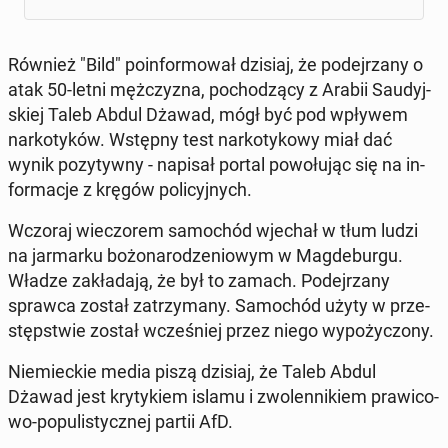
Również "Bild" po­in­for­mo­wał dzisiaj, że po­dej­rza­ny o
atak 50-letni męż­czy­zna, po­cho­dzą­cy z Arabii Sau­dyj­
skiej Taleb Abdul Dżawad, mógł być pod wpływem
nar­ko­ty­ków. Wstępny test nar­ko­ty­ko­wy miał dać
wynik po­zy­tyw­ny - napisał portal po­wo­łu­jąc się na in­
for­ma­cje z kręgów po­li­cyj­nych.
Wczoraj wie­czo­rem sa­mo­chód wjechał w tłum ludzi
na jar­mar­ku bo­żo­na­ro­dze­nio­wym w Mag­de­bur­gu.
Władze za­kła­da­ją, że był to zamach. Po­dej­rza­ny
sprawca został za­trzy­ma­ny. Sa­mo­chód użyty w prze­
stęp­stwie został wcze­śniej przez niego wy­po­ży­czo­ny.
Nie­miec­kie media piszą dzisiaj, że Taleb Abdul
Dżawad jest kry­ty­kiem islamu i zwo­len­ni­kiem pra­wi­co­
wo-po­pu­li­stycz­nej partii AfD.