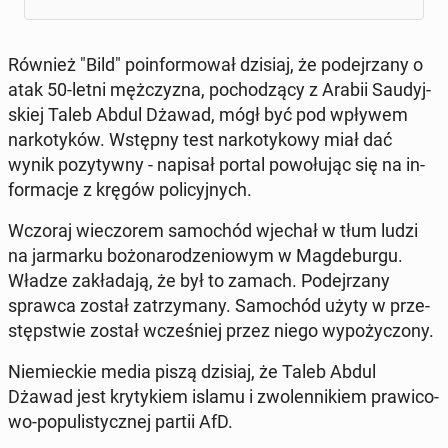
Również "Bild" po­in­for­mo­wał dzisiaj, że po­dej­rza­ny o
atak 50-letni męż­czy­zna, po­cho­dzą­cy z Arabii Sau­dyj­
skiej Taleb Abdul Dżawad, mógł być pod wpływem
nar­ko­ty­ków. Wstępny test nar­ko­ty­ko­wy miał dać
wynik po­zy­tyw­ny - napisał portal po­wo­łu­jąc się na in­
for­ma­cje z kręgów po­li­cyj­nych.
Wczoraj wie­czo­rem sa­mo­chód wjechał w tłum ludzi
na jar­mar­ku bo­żo­na­ro­dze­nio­wym w Mag­de­bur­gu.
Władze za­kła­da­ją, że był to zamach. Po­dej­rza­ny
sprawca został za­trzy­ma­ny. Sa­mo­chód użyty w prze­
stęp­stwie został wcze­śniej przez niego wy­po­ży­czo­ny.
Nie­miec­kie media piszą dzisiaj, że Taleb Abdul
Dżawad jest kry­ty­kiem islamu i zwo­len­ni­kiem pra­wi­co­
wo-po­pu­li­stycz­nej partii AfD.