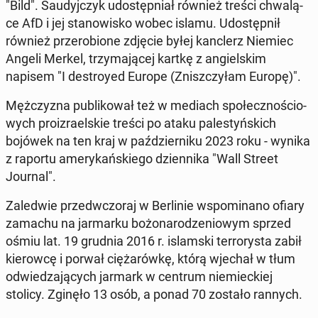
"Bild". Sau­dyj­czyk udo­stęp­niał również treści chwa­lą­
ce AfD i jej sta­no­wi­sko wobec islamu. Udo­stęp­nił
również prze­ro­bio­ne zdjęcie byłej kanc­lerz Niemiec
Angeli Merkel, trzy­ma­ją­cej kartkę z an­giel­skim
napisem "I de­stroy­ed Europe (Znisz­czy­łam Europę)".
Męż­czy­zna pu­bli­ko­wał też w mediach spo­łecz­no­ścio­
wych pro­izra­el­skie treści po ataku pa­le­styń­skich
bojówek na ten kraj w paź­dzier­ni­ku 2023 roku - wynika
z raportu ame­ry­kań­skie­go dzien­ni­ka "Wall Street
Journal".
Za­le­d­wie przed­wczo­raj w Ber­li­nie wspo­mi­na­no ofiary
zamachu na jar­mar­ku bo­żo­na­ro­dze­nio­wym sprzed
ośmiu lat. 19 grudnia 2016 r. is­lam­ski ter­ro­ry­sta zabił
kie­row­cę i porwał cię­ża­rów­kę, którą wjechał w tłum
od­wie­dza­ją­cych jarmark w centrum nie­miec­kiej
stolicy. Zginęło 13 osób, a ponad 70 zostało rannych.