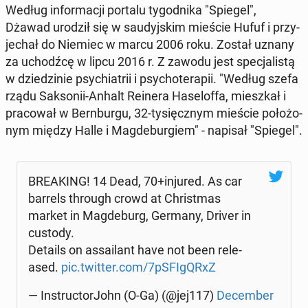
Według in­for­ma­cji portalu ty­go­dni­ka "Spiegel",
Dżawad urodził się w sau­dyj­skim mieście Hufuf i przy­
je­chał do Niemiec w marcu 2006 roku. Został uznany
za uchodź­cę w lipcu 2016 r. Z zawodu jest spe­cja­li­stą
w dzie­dzi­nie psy­chia­trii i psy­cho­te­ra­pii. "Według szefa
rządu Sak­so­nii-Anhalt Reinera Ha­se­lof­fa, miesz­kał i
pra­co­wał w Bern­bur­gu, 32-ty­sięcz­nym mieście po­ło­żo­
nym między Halle i Mag­de­bur­giem" - napisał "Spiegel".
BRE­AKING! 14 Dead, 70+injured. As car
barrels through crowd at Chri­st­mas
market in Mag­de­burg, Germany, Driver in
custody.
Details on as­sa­ilant have not been re­le­
ased.
pic.twitter.com/7pSFI­gQRxZ
— In­struc­tor­John (O-Ga) (@jej117)
De­cem­ber