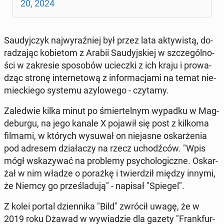
20, 2024
Sau­dyj­czyk naj­wy­raź­niej był przez lata ak­ty­wi­stą, do­
ra­dza­jąc ko­bie­tom z Arabii Sau­dyj­skiej w szcze­gól­no­
ści w za­kre­sie spo­so­bów uciecz­ki z ich kraju i pro­wa­
dząc stronę in­ter­ne­to­wą z in­for­ma­cja­mi na temat nie­
miec­kie­go systemu azy­lo­we­go - czytamy.
Za­le­d­wie kilka minut po śmier­tel­nym wypadku w Mag­
de­bur­gu, na jego kanale X pojawił się post z kilkoma
filmami, w których wysuwał on nie­ja­sne oskar­że­nia
pod adresem dzia­ła­czy na rzecz uchodź­ców. "Wpis
mógł wska­zy­wać na pro­ble­my psy­cho­lo­gicz­ne. Oskar­
żał w nim władze o porażkę i twier­dził między innymi,
że Niemcy go prze­śla­du­ją" - napisał "Spiegel".
Z kolei portal dzien­ni­ka "Bild" zwrócił uwagę, że w
2019 roku Dżawad w wy­wia­dzie dla gazety "Frank­fur­