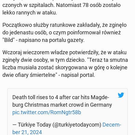
czo­nych w szpi­ta­lach. Na­to­miast 78 osób zostało
lekko rannych w ataku.
Po­cząt­ko­wo służby ra­tun­ko­we za­kła­da­ły, że zginęło
do je­de­na­stu osób, o czym po­in­for­mo­wał również
"Bild" - na­pi­sa­no na portalu gazety.
Wczoraj wie­czo­rem władze po­twier­dzi­ły, że w ataku
zginęły dwie osoby, w tym dziecko. "Teraz ta smutna
liczba musiała zostać sko­ry­go­wa­na w górę o kolejne
dwie ofiary śmier­tel­ne" - napisał portal.
Death toll rises to 4 after car hits Mag­de­
burg Chri­st­mas market crowd in Germany
pic.twitter.com/RomNgtr58b
— Türkiye Today (@tur­kiy­eto­day­com)
De­cem­
ber 21, 2024