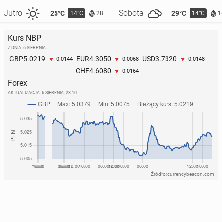
Jutro
Sobota
25°C
29°C
14°C
14°C
28
1
Kurs NBP
Z DNIA: 6 SIERPNIA
5.0219
4.3050
3.7320
GBP
EUR
USD
-0.0144
-0.0068
-0.0148
4.6080
CHF
-0.0164
Forex
AKTUALIZACJA:
6 SIERPNIA, 23:10
Źródło: currencybeacon.com