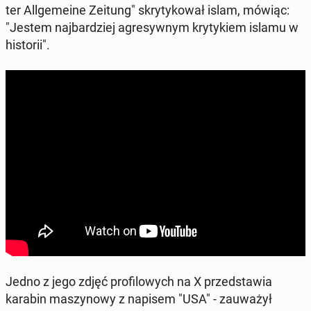
ter Al­l­ge­me­ine Zeitung" skry­ty­ko­wał islam, mówiąc:
"Jestem naj­bar­dziej agre­syw­nym kry­ty­kiem islamu w
hi­sto­rii".
Jedno z jego zdjęć pro­fi­lo­wych na X przed­sta­wia
karabin ma­szy­no­wy z napisem "USA" - za­uwa­żył