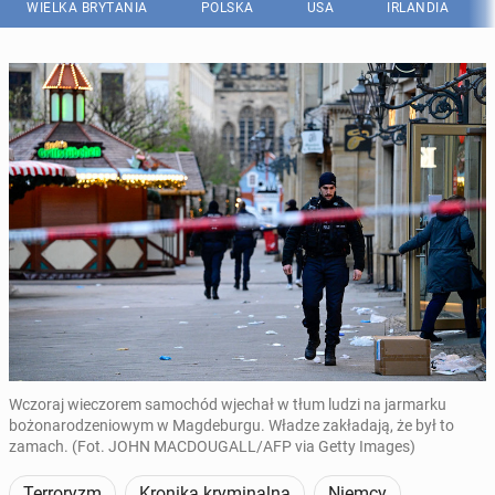
WIELKA BRYTANIA
POLSKA
USA
IRLANDIA
Wczoraj wieczorem samochód wjechał w tłum ludzi na jarmarku
bożonarodzeniowym w Magdeburgu. Władze zakładają, że był to
zamach. (Fot. JOHN MACDOUGALL/AFP via Getty Images)
Terroryzm
Kronika kryminalna
Niemcy