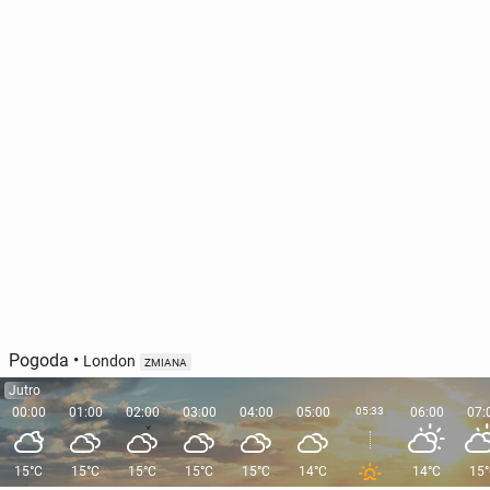
Pogoda
•
London
ZMIANA
Jutro
00:00
01:00
02:00
03:00
04:00
05:00
05:33
06:00
07:
15°C
15°C
15°C
15°C
15°C
14°C
14°C
15