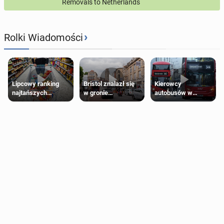
Removals to Netherlands
›
Rolki Wiadomości
Lipcowy ranking
Bristol znalazł się
Kierowcy
najtańszych
w gronie
autobusów w
supermarketów
najlepszych
Londynie
kierunków podróży
zapowiadają strajki
na świecie