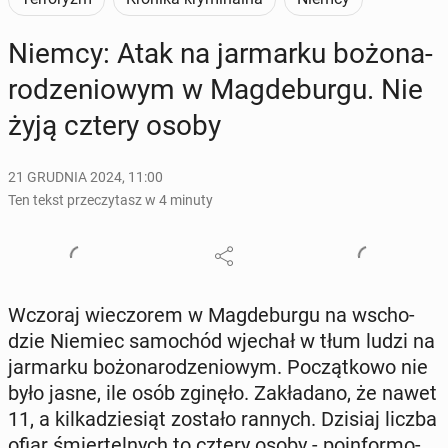
Niemcy: Atak na jar­mar­ku bo­żo­na­
ro­dze­nio­wym w Mag­de­bur­gu. Nie
żyją cztery osoby
21 GRUDNIA 2024, 11:00
Ten tekst przeczytasz w 4 minuty
Wczoraj wie­czo­rem w Mag­de­bur­gu na wscho­
dzie Niemiec sa­mo­chód wjechał w tłum ludzi na
jar­mar­ku bo­żo­na­ro­dze­nio­wym. Po­cząt­ko­wo nie
było jasne, ile osób zginęło. Za­kła­da­no, że nawet
11, a kil­ka­dzie­siąt zostało rannych. Dzisiaj liczba
ofiar śmier­tel­nych to cztery osoby - po­in­for­mo­