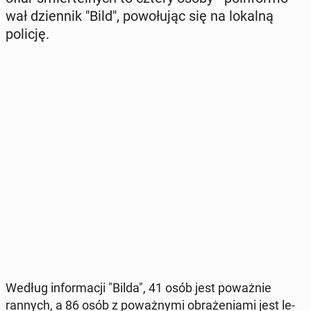
wał dzien­nik "Bild", po­wo­łu­jąc się na lokalną
policję.
Według in­for­ma­cji "Bilda", 41 osób jest po­waż­nie
rannych, a 86 osób z po­waż­ny­mi ob­ra­że­nia­mi jest le­